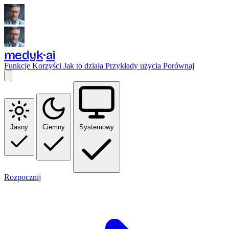
medyk
ai
Funkcje
Korzyści
Jak to działa
Przykłady użycia
Porównaj
Jasny
Ciemny
Systemowy
Rozpocznij