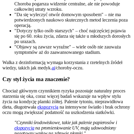
Choroba pogarsza widzenie centralne, ale nie powoduje
całkowitej utraty wzroku.
"Da się wyleczyć otwór domowym sposobem" – nie ma
potwierdzonych naukowo skutecznych metod leczenia poza
operacją.
"Dotyczy tylko osób starszych" – choć najczęściej pojawia
się po 60. roku życia, zdarza się także u młodszych dorosłych
po urazach.
"Objawy są zawsze wyraźne" – wiele osób nie zauważa
symptomów aż do zaawansowanego stadium.
Walka z dezinformacją wymaga korzystania z rzetelnych źródeł
wiedzy, takich jak medyk.
ai
/choroby-oczu.
Czy styl życia ma znaczenie?
Chociaż głównym czynnikiem ryzyka pozostaje naturalny proces
starzenia się oka, coraz więcej badań wskazuje na wpływ stylu
życia na kondycję plamki żółtej. Palenie tytoniu, nieprawidłowa
dieta, długotrwała
ekspozycja
na intensywne światło i brak ochrony
oczu mogą zwiększać podatność na uszkodzenia siatkówki.
"Czynniki środowiskowe, takie jak palenie papierosów i
ekspozycja
na promieniowanie UV, mają udowodniony
negatywny wpływ na zdrowie plamki."