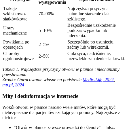
występowania
Trakcje
Najczęstsza przyczyna –
szklistkowo-
70–90%
naturalne starzenie ciała
siatkówkowe
szklistego.
Bezpośrednie uszkodzenie
Urazy
5–10%
podczas wypadku lub
mechaniczne
uderzenia.
Powikłania po
Szczególnie po usunięciu
2–5%
operacjach
zaćmy lub witrektomii.
Choroby
Cukrzyca, nadciśnienie,
2–5%
ogólnoustrojowe
przewlekłe zapalenie siatkówki.
Tabela 1: Najczęstsze przyczyny otworu w plamce i mechanizmy
powstawania
Źródło: Opracowanie własne na podstawie
Medic-Life, 2024
,
mp.pl, 2024
Mity i dezinformacja w internecie
Wokół otworu w plamce narosło wiele mitów, które mogą być
niebezpieczne dla pacjentów szukających pomocy. Najczęstsze z
nich to:
"Otwór w plamce zawsze prowadzi do ślepoty" – fałsz.