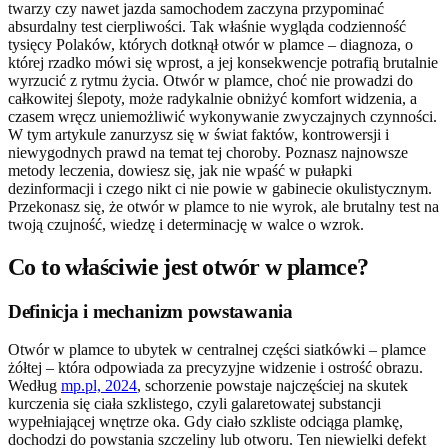
twarzy czy nawet jazda samochodem zaczyna przypominać
absurdalny test cierpliwości. Tak właśnie wygląda codzienność
tysięcy Polaków, których dotknął otwór w plamce – diagnoza, o
której rzadko mówi się wprost, a jej konsekwencje potrafią brutalnie
wyrzucić z rytmu życia. Otwór w plamce, choć nie prowadzi do
całkowitej ślepoty, może radykalnie obniżyć komfort widzenia, a
czasem wręcz uniemożliwić wykonywanie zwyczajnych czynności.
W tym artykule zanurzysz się w świat faktów, kontrowersji i
niewygodnych prawd na temat tej choroby. Poznasz najnowsze
metody leczenia, dowiesz się, jak nie wpaść w pułapki
dezinformacji i czego nikt ci nie powie w gabinecie okulistycznym.
Przekonasz się, że otwór w plamce to nie wyrok, ale brutalny test na
twoją czujność, wiedzę i determinację w walce o wzrok.
Co to właściwie jest otwór w plamce?
Definicja i mechanizm powstawania
Otwór w plamce to ubytek w centralnej części siatkówki – plamce
żółtej – która odpowiada za precyzyjne widzenie i ostrość obrazu.
Według
mp.pl, 2024
, schorzenie powstaje najczęściej na skutek
kurczenia się ciała szklistego, czyli galaretowatej substancji
wypełniającej wnętrze oka. Gdy ciało szkliste odciąga plamkę,
dochodzi do powstania szczeliny lub otworu. Ten niewielki defekt