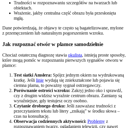
Trudności w rozpoznawaniu szczegółów na twarzach lub
obiektach.
Wrażenie, jakby centralna część obrazu była przesłonięta
mgłą.
Dane potwierdzają, że objawy te często są bagatelizowane, mylone
z przemęczeniem lub naturalnym pogorszeniem wzroku.
Jak rozpoznać otwór w plamce samodzielnie
Chociaż ostateczną diagnozę stawia
okulista
, istnieją proste sposoby,
które mogą pomóc w rozpoznaniu pierwszych sygnałów otworu w
plamce:
Test siatki Amslera:
Spójrz jednym okiem na wydrukowaną
kratkę. Jeśli
linie
wydają się zniekształcone lub pojawia się
ciemna plama, to poważny sygnał ostrzegawczy.
Porównanie ostrości wzroku:
Zakryj jedno oko i sprawdź,
czy z drugim widzisz wyraźnie centrum obrazu. Zamiany są
wyraźniejsze, gdy testujesz oczy osobno.
Czytanie drobnego druku:
Jeśli zauważasz trudności z
przeczytaniem tekstu lub litery „znikają” w środku słowa –
czas na konsultację.
Obserwacja codziennych aktywności:
Problemy
z
rozpoznawaniem twarzy, oglądaniem telewizji, czy nawet