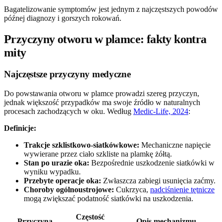
Bagatelizowanie symptomów jest jednym z najczęstszych powodów
późnej diagnozy i gorszych rokowań.
Przyczyny otworu w plamce: fakty kontra
mity
Najczęstsze przyczyny medyczne
Do powstawania otworu w plamce prowadzi szereg przyczyn,
jednak większość przypadków ma swoje źródło w naturalnych
procesach zachodzących w oku. Według
Medic-Life, 2024
:
Definicje:
Trakcje szklistkowo-siatkówkowe:
Mechaniczne napięcie
wywierane przez ciało szkliste na plamkę żółtą.
Stan po urazie oka:
Bezpośrednie uszkodzenie siatkówki w
wyniku wypadku.
Przebyte operacje oka:
Zwłaszcza zabiegi usunięcia zaćmy.
Choroby ogólnoustrojowe:
Cukrzyca,
nadciśnienie tętnicze
mogą zwiększać podatność siatkówki na uszkodzenia.
Częstość
Przyczyna
Opis mechanizmu