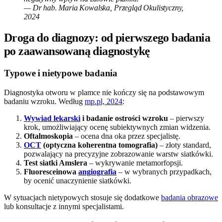
— Dr hab. Maria Kowalska, Przegląd Okulistyczny,
2024
Droga do diagnozy: od pierwszego badania
po zaawansowaną diagnostykę
Typowe i nietypowe badania
Diagnostyka otworu w plamce nie kończy się na podstawowym
badaniu wzroku. Według
mp.pl, 2024
:
Wywiad lekarski
i badanie ostrości wzroku
– pierwszy
krok, umożliwiający ocenę subiektywnych zmian widzenia.
Oftalmoskopia
– ocena dna oka przez specjalistę.
OCT
(optyczna koherentna tomografia)
– złoty standard,
pozwalający na precyzyjne zobrazowanie warstw siatkówki.
Test siatki Amslera
– wykrywanie metamorfopsji.
Fluoresceinowa
angiografia
– w wybranych przypadkach,
by ocenić unaczynienie siatkówki.
W sytuacjach nietypowych stosuje się dodatkowe
badania obrazowe
lub konsultacje z innymi specjalistami.