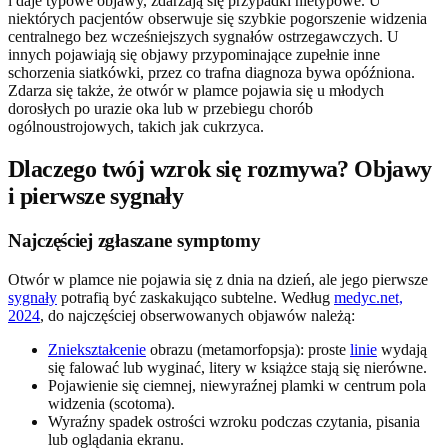
i daje typowe objawy, zdarzają się przypadki nietypowe. U
niektórych pacjentów obserwuje się szybkie pogorszenie widzenia
centralnego bez wcześniejszych sygnałów ostrzegawczych. U
innych pojawiają się objawy przypominające zupełnie inne
schorzenia siatkówki, przez co trafna diagnoza bywa opóźniona.
Zdarza się także, że otwór w plamce pojawia się u młodych
dorosłych po urazie oka lub w przebiegu chorób
ogólnoustrojowych, takich jak cukrzyca.
Dlaczego twój wzrok się rozmywa? Objawy
i pierwsze sygnały
Najczęściej zgłaszane symptomy
Otwór w plamce nie pojawia się z dnia na dzień, ale jego pierwsze
sygnały
potrafią być zaskakująco subtelne. Według
medyc.net,
2024
, do najczęściej obserwowanych objawów należą:
Zniekształcenie
obrazu (metamorfopsja): proste
linie
wydają
się falować lub wyginać, litery w książce stają się nierówne.
Pojawienie się ciemnej, niewyraźnej plamki w centrum pola
widzenia (scotoma).
Wyraźny spadek ostrości wzroku podczas czytania, pisania
lub oglądania ekranu.