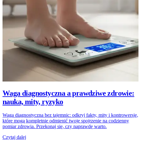
Waga diagnostyczna a prawdziwe zdrowie:
nauka, mity, ryzyko
Waga diagnostyczna bez tajemnic: odkryj fakty, mity i kontrowersje,
które mogą kompletnie odmienić twoje spojrzenie na codzienny
pomiar zdrowia. Przekonaj się, czy naprawdę warto.
Czytaj dalej