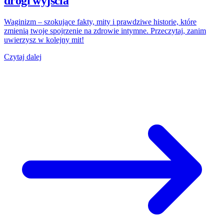
drogi wyjścia
Waginizm – szokujące fakty, mity i prawdziwe historie, które
zmienią twoje spojrzenie na zdrowie intymne. Przeczytaj, zanim
uwierzysz w kolejny mit!
Czytaj dalej