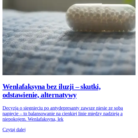
Wenlafaksyna bez iluzji – skutki,
odstawienie, alternatywy
Decyzja o sięgnięciu po antydepresanty zawsze niesie ze sobą
napięcie – to balansowanie na cienkiej linie między nadzieją a
niepokojem. Wenlafaksyna, lek
Czytaj dalej