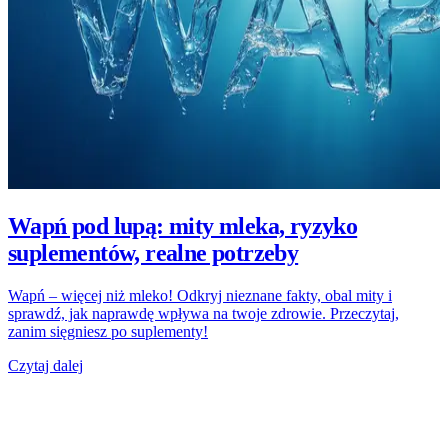
Wapń pod lupą: mity mleka, ryzyko
suplementów, realne potrzeby
Wapń – więcej niż mleko! Odkryj nieznane fakty, obal mity i
sprawdź, jak naprawdę wpływa na twoje zdrowie. Przeczytaj,
zanim sięgniesz po suplementy!
Czytaj dalej