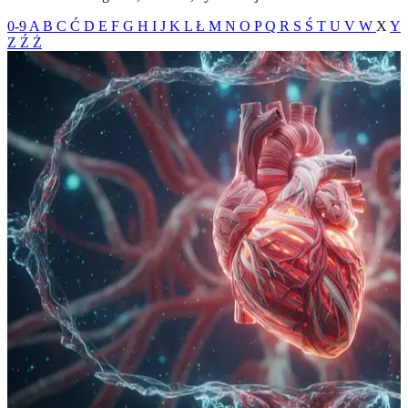
0-9
A
B
C
Ć
D
E
F
G
H
I
J
K
L
Ł
M
N
O
P
Q
R
S
Ś
T
U
V
W
X
Y
Z
Ź
Ż