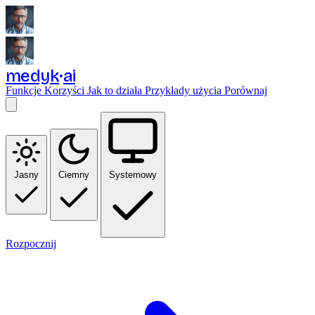
medyk
ai
Funkcje
Korzyści
Jak to działa
Przykłady użycia
Porównaj
Jasny
Ciemny
Systemowy
Rozpocznij