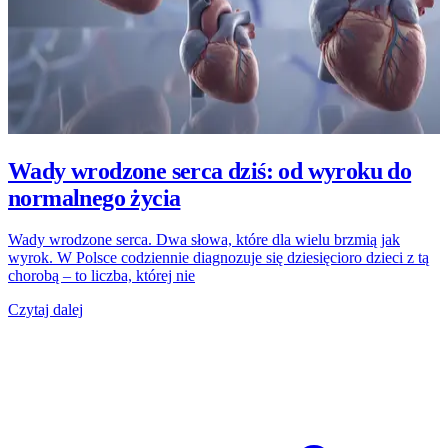
Wady wrodzone serca dziś: od wyroku do
normalnego życia
Wady wrodzone serca. Dwa słowa, które dla wielu brzmią jak
wyrok. W Polsce codziennie diagnozuje się dziesięcioro dzieci z tą
chorobą – to liczba, której nie
Czytaj dalej