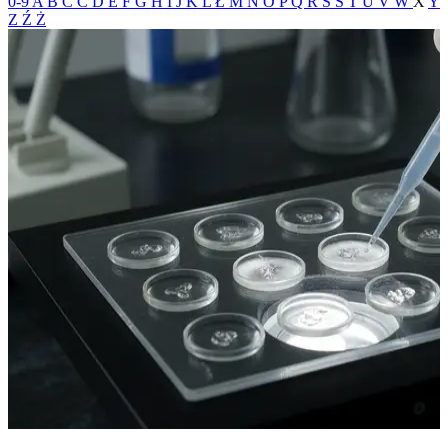
0-9
A
B
C
Ć
D
E
F
G
H
I
J
K
L
Ł
M
N
O
P
Q
R
S
Ś
T
U
V
W
X
Y
Z
Ź
Ż