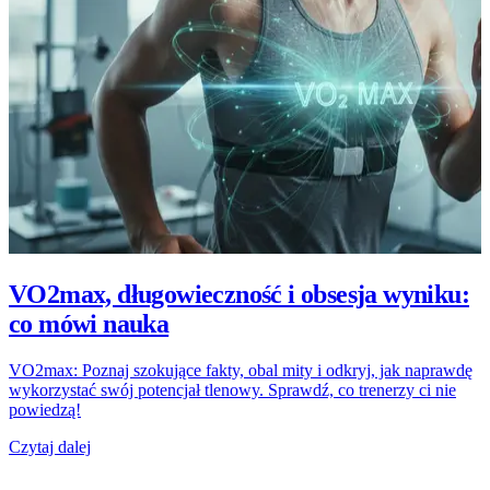
VO2max, długowieczność i obsesja wyniku:
co mówi nauka
VO2max: Poznaj szokujące fakty, obal mity i odkryj, jak naprawdę
wykorzystać swój potencjał tlenowy. Sprawdź, co trenerzy ci nie
powiedzą!
Czytaj dalej