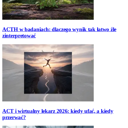
ACTH w badaniach: dlaczego wynik tak łatwo źle
zinterpretować
ACT i wirtualny lekarz 2026: kiedy ufać, a kiedy
przerwać?