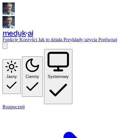
medyk
ai
Funkcje
Korzyści
Jak to działa
Przykłady użycia
Porównaj
Jasny
Ciemny
Systemowy
Rozpocznij