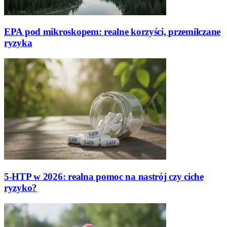
EPA pod mikroskopem: realne korzyści, przemilczane
ryzyka
5-HTP w 2026: realna pomoc na nastrój czy ciche
ryzyko?