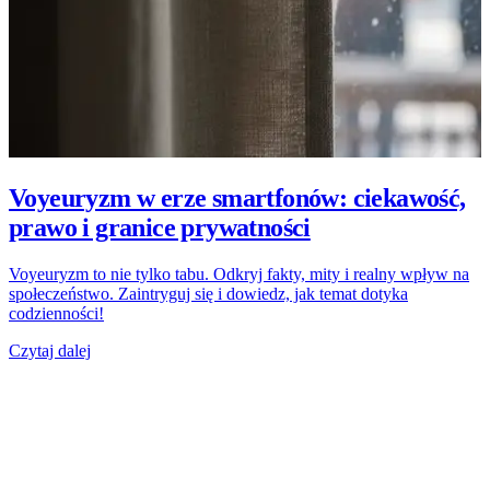
Voyeuryzm w erze smartfonów: ciekawość,
prawo i granice prywatności
Voyeuryzm to nie tylko tabu. Odkryj fakty, mity i realny wpływ na
społeczeństwo. Zaintryguj się i dowiedz, jak temat dotyka
codzienności!
Czytaj dalej