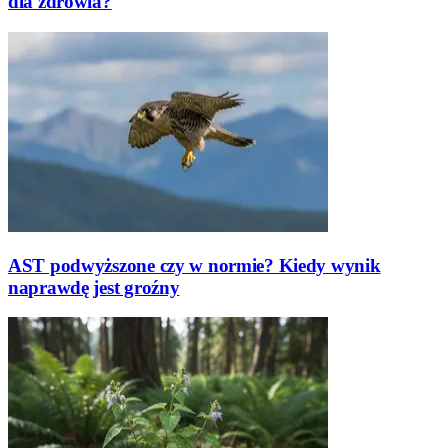
dla zdrowia?
AST podwyższone czy w normie? Kiedy wynik
naprawdę jest groźny