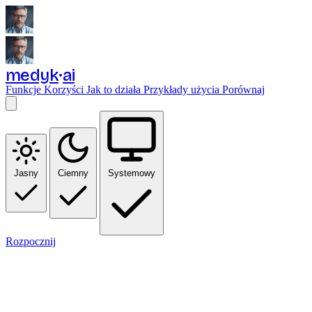
medyk
ai
Funkcje
Korzyści
Jak to działa
Przykłady użycia
Porównaj
Jasny
Ciemny
Systemowy
Rozpocznij