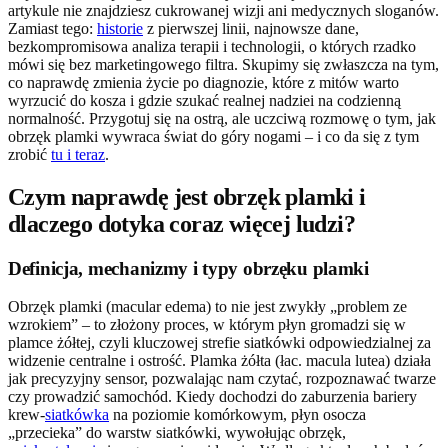
artykule nie znajdziesz cukrowanej wizji ani medycznych sloganów.
Zamiast tego:
historie
z pierwszej linii, najnowsze dane,
bezkompromisowa analiza terapii i technologii, o których rzadko
mówi się bez marketingowego filtra. Skupimy się zwłaszcza na tym,
co naprawdę zmienia życie po diagnozie, które z mitów warto
wyrzucić do kosza i gdzie szukać realnej nadziei na codzienną
normalność. Przygotuj się na ostrą, ale uczciwą rozmowę o tym, jak
obrzęk plamki wywraca świat do góry nogami – i co da się z tym
zrobić
tu i teraz
.
Czym naprawdę jest obrzęk plamki i
dlaczego dotyka coraz więcej ludzi?
Definicja, mechanizmy i typy obrzęku plamki
Obrzęk plamki (macular edema) to nie jest zwykły „problem ze
wzrokiem” – to złożony proces, w którym płyn gromadzi się w
plamce żółtej, czyli kluczowej strefie siatkówki odpowiedzialnej za
widzenie centralne i ostrość. Plamka żółta (łac. macula lutea) działa
jak precyzyjny sensor, pozwalając nam czytać, rozpoznawać twarze
czy prowadzić samochód. Kiedy dochodzi do zaburzenia bariery
krew-
siatkówka
na poziomie komórkowym, płyn osocza
„przecieka” do warstw siatkówki, wywołując obrzęk,