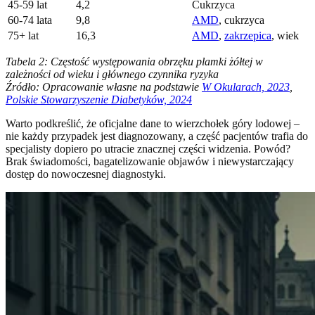
45-59 lat
4,2
Cukrzyca
60-74 lata
9,8
AMD
, cukrzyca
75+ lat
16,3
AMD
,
zakrzepica
, wiek
Tabela 2: Częstość występowania obrzęku plamki żółtej w
zależności od wieku i głównego czynnika ryzyka
Źródło: Opracowanie własne na podstawie
W Okularach, 2023
,
Polskie Stowarzyszenie Diabetyków, 2024
Warto podkreślić, że oficjalne dane to wierzchołek góry lodowej –
nie każdy przypadek jest diagnozowany, a część pacjentów trafia do
specjalisty dopiero po utracie znacznej części widzenia. Powód?
Brak świadomości, bagatelizowanie objawów i niewystarczający
dostęp do nowoczesnej diagnostyki.