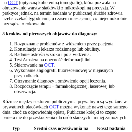
na
OCT
(optyczną koherentną tomografię), która pozwala na
obrazowanie warstw siatkówki z mikroskopijną precyzją. W
praktyce jednak, na termin badania w publicznej służbie zdrowia
trzeba czekać tygodniami, a czasem miesiącami, co niejednokrotnie
przesądza o rokowaniu.
8 kroków od pierwszych objawów do diagnozy:
Rozpoznanie problemów z widzeniem przez pacjenta.
Konsultacja u lekarza rodzinnego lub okulisty.
Badanie ostrości wzroku i pola widzenia.
Test Amslera na obecność deformacji linii.
Skierowanie na
OCT
.
Wykonanie angiografii fluoresceinowej w niejasnych
przypadkach.
Otrzymanie diagnozy i omówienie opcji leczenia.
Rozpoczęcie terapii – farmakologicznej, laserowej lub
obserwacja.
Różnice między sektorem publicznym a prywatnym są wyraźne: w
prywatnych placówkach
OCT
można wykonać nawet tego samego
dnia, choć za odpowiednią opłatą. Publiczne kolejki to często
bariera nie do przeskoczenia dla osób starszych i mniej zamożnych.
Typ
Średni czas oczekiwania na
Koszt badania