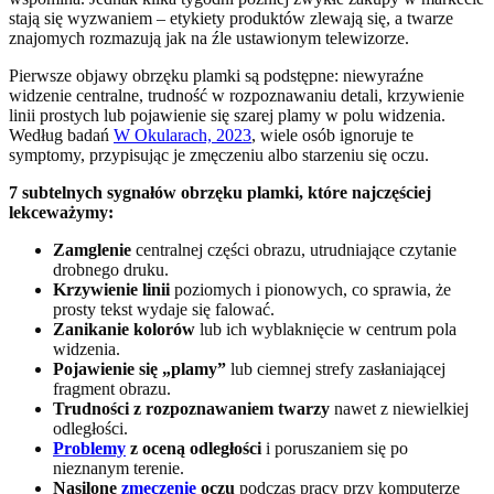
stają się wyzwaniem – etykiety produktów zlewają się, a twarze
znajomych rozmazują jak na źle ustawionym telewizorze.
Pierwsze objawy obrzęku plamki są podstępne: niewyraźne
widzenie centralne, trudność w rozpoznawaniu detali, krzywienie
linii prostych lub pojawienie się szarej plamy w polu widzenia.
Według badań
W Okularach, 2023
, wiele osób ignoruje te
symptomy, przypisując je zmęczeniu albo starzeniu się oczu.
7 subtelnych sygnałów obrzęku plamki, które najczęściej
lekceważymy:
Zamglenie
centralnej części obrazu, utrudniające czytanie
drobnego druku.
Krzywienie linii
poziomych i pionowych, co sprawia, że
prosty tekst wydaje się falować.
Zanikanie kolorów
lub ich wyblaknięcie w centrum pola
widzenia.
Pojawienie się „plamy”
lub ciemnej strefy zasłaniającej
fragment obrazu.
Trudności z rozpoznawaniem twarzy
nawet z niewielkiej
odległości.
Problemy
z oceną odległości
i poruszaniem się po
nieznanym terenie.
Nasilone
zmęczenie
oczu
podczas pracy przy komputerze