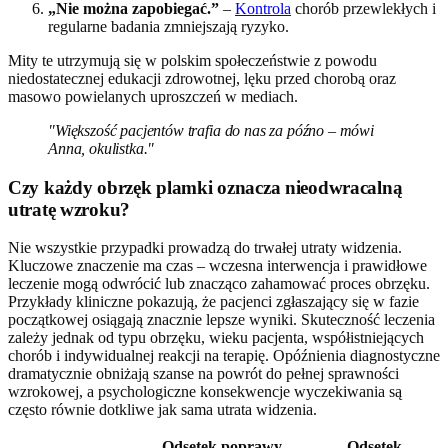
„Nie można zapobiegać.”
–
Kontrola
chorób przewlekłych i
regularne badania zmniejszają ryzyko.
Mity te utrzymują się w polskim społeczeństwie z powodu
niedostatecznej edukacji zdrowotnej, lęku przed chorobą oraz
masowo powielanych uproszczeń w mediach.
"Większość pacjentów trafia do nas za późno – mówi
Anna, okulistka."
Czy każdy obrzęk plamki oznacza nieodwracalną
utratę wzroku?
Nie wszystkie przypadki prowadzą do trwałej utraty widzenia.
Kluczowe znaczenie ma czas – wczesna interwencja i prawidłowe
leczenie mogą odwrócić lub znacząco zahamować proces obrzęku.
Przykłady kliniczne pokazują, że pacjenci zgłaszający się w fazie
początkowej osiągają znacznie lepsze wyniki. Skuteczność leczenia
zależy jednak od typu obrzęku, wieku pacjenta, współistniejących
chorób i indywidualnej reakcji na terapię. Opóźnienia diagnostyczne
dramatycznie obniżają szanse na powrót do pełnej sprawności
wzrokowej, a psychologiczne konsekwencje wyczekiwania są
często równie dotkliwe jak sama utrata widzenia.
Odsetek poprawy
Odsetek