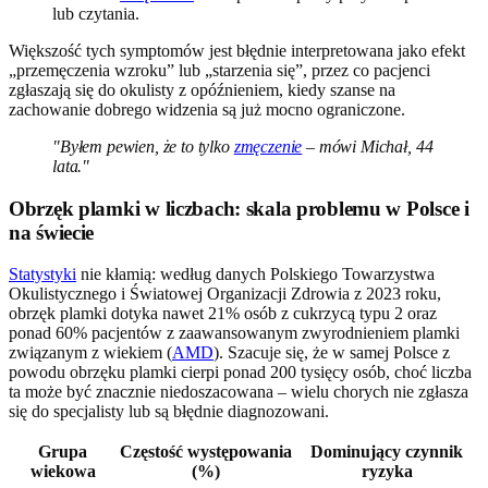
lub czytania.
Większość tych symptomów jest błędnie interpretowana jako efekt
„przemęczenia wzroku” lub „starzenia się”, przez co pacjenci
zgłaszają się do okulisty z opóźnieniem, kiedy szanse na
zachowanie dobrego widzenia są już mocno ograniczone.
"Byłem pewien, że to tylko
zmęczenie
– mówi Michał, 44
lata."
Obrzęk plamki w liczbach: skala problemu w Polsce i
na świecie
Statystyki
nie kłamią: według danych Polskiego Towarzystwa
Okulistycznego i Światowej Organizacji Zdrowia z 2023 roku,
obrzęk plamki dotyka nawet 21% osób z cukrzycą typu 2 oraz
ponad 60% pacjentów z zaawansowanym zwyrodnieniem plamki
związanym z wiekiem (
AMD
). Szacuje się, że w samej Polsce z
powodu obrzęku plamki cierpi ponad 200 tysięcy osób, choć liczba
ta może być znacznie niedoszacowana – wielu chorych nie zgłasza
się do specjalisty lub są błędnie diagnozowani.
Grupa
Częstość występowania
Dominujący czynnik
wiekowa
(%)
ryzyka