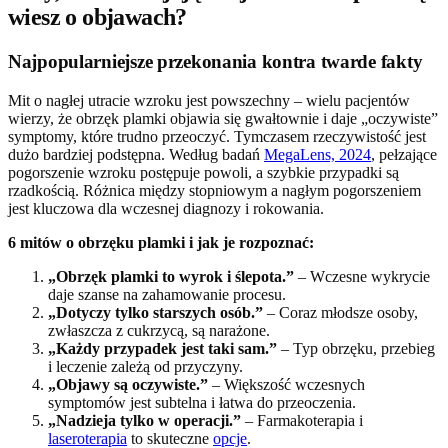
wiesz o objawach?
Najpopularniejsze przekonania kontra twarde fakty
Mit o nagłej utracie wzroku jest powszechny – wielu pacjentów
wierzy, że obrzęk plamki objawia się gwałtownie i daje „oczywiste”
symptomy, które trudno przeoczyć. Tymczasem rzeczywistość jest
dużo bardziej podstępna. Według badań
MegaLens, 2024
, pełzające
pogorszenie wzroku postępuje powoli, a szybkie przypadki są
rzadkością. Różnica między stopniowym a nagłym pogorszeniem
jest kluczowa dla wczesnej diagnozy i rokowania.
6 mitów o obrzęku plamki i jak je rozpoznać:
„Obrzęk plamki to wyrok i ślepota.”
– Wczesne wykrycie
daje szanse na zahamowanie procesu.
„Dotyczy tylko starszych osób.”
– Coraz młodsze osoby,
zwłaszcza z cukrzycą, są narażone.
„Każdy przypadek jest taki sam.”
– Typ obrzęku, przebieg
i leczenie zależą od przyczyny.
„Objawy są oczywiste.”
– Większość wczesnych
symptomów jest subtelna i łatwa do przeoczenia.
„Nadzieja tylko w operacji.”
– Farmakoterapia i
laseroterapia
to skuteczne
opcje
.