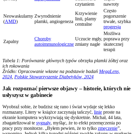
czytaniem
nawroty
Często
Krzywienie
Neowaskularny
Zwyrodnienie
pogorszenie
linii, plamy
(
AMD
)
plamki, angiogeneza
trwałe, szybka
centralne
progresja
Możliwa
Choroby
Uczucie mgły,
poprawa przy
Zapalny
autoimmunologiczne
zmiany nagłe
skutecznej
terapii
Tabela 1: Porównanie głównych typów obrzęku plamki żółtej oraz
ich rokowania
Źródło: Opracowanie własne na podstawie badań
MegaLens,
2024
,
Polskie Stowarzyszenie Diabetyków, 2024
Jak rozpoznać pierwsze objawy – historie, których nie
usłyszysz w gabinecie
Wyobraź sobie, że budzisz się rano i świat wydaje się lekko
rozmazany. Litery w książce zaczynają tańczyć,
linie
proste na
ekranie komputera wykrzywiają się dyskretnie. Michał, 44 lata,
zbagatelizował te
sygnały
, myśląc, że to efekt przemęczenia po
pracy przy monitorze. „Byłem pewien, że to tylko
zmęczenie
”,
wspomina. Jednak kilka tygodni później zwykłe zakupy w markecie