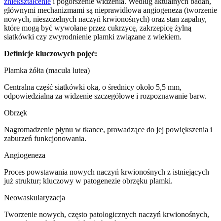
zniekształcenie
i pogorszenie widzenia. Według aktualnych badań,
głównymi mechanizmami są nieprawidłowa angiogeneza (tworzenie
nowych, nieszczelnych naczyń krwionośnych) oraz stan zapalny,
które mogą być wywołane przez cukrzycę, zakrzepicę żylną
siatkówki czy zwyrodnienie plamki związane z wiekiem.
Definicje kluczowych pojęć:
Plamka żółta (macula lutea)
Centralna część siatkówki oka, o średnicy około 5,5 mm,
odpowiedzialna za widzenie szczegółowe i rozpoznawanie barw.
Obrzęk
Nagromadzenie płynu w tkance, prowadzące do jej powiększenia i
zaburzeń funkcjonowania.
Angiogeneza
Proces powstawania nowych naczyń krwionośnych z istniejących
już struktur; kluczowy w patogenezie obrzęku plamki.
Neowaskularyzacja
Tworzenie nowych, często patologicznych naczyń krwionośnych,