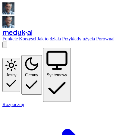
medyk
ai
Funkcje
Korzyści
Jak to działa
Przykłady użycia
Porównaj
Jasny
Ciemny
Systemowy
Rozpocznij