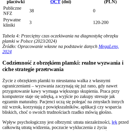
placówki
OCT
(dni)
(PLN)
Publiczne
38
0
NFZ
Prywatne
3
120-200
kliniki
Tabela 4: Przeciętny czas oczekiwania na diagnostykę obrzęku
plamki w Polsce (2023/2024)
Źródło: Opracowanie własne na podstawie danych
MegaLens,
2024
Codzienność z obrzękiem plamki: realne wyzwania i
ciche strategie przetrwania
Życie z obrzękiem plamki to nieustanna walka z własnymi
ograniczeniami – wyzwania zaczynają się już rano, gdy nawet
przygotowanie kawy wymaga większego skupienia. Praca przy
komputerze staje się udręką, a wyjście po zakupy stresuje jak
egzamin maturalny. Pacjenci uczą się polegać na zmysłach innych
niż wzrok, korzystają z powiększalników, aplikacji czy wsparcia
bliskich, choć o swoich trudnościach rzadko mówią głośno.
Wpływ psychologiczny jest olbrzymi: utrata niezależności,
lęk
przed
całkowitą utratą widzenia, poczucie wykluczenia z życia