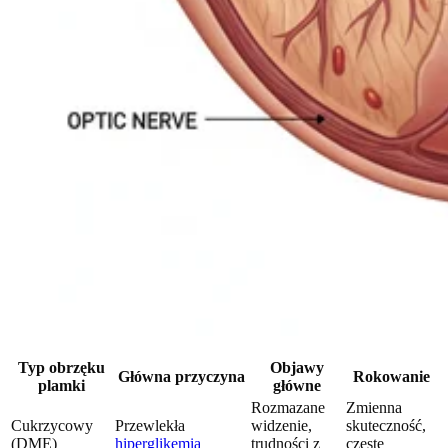
Typ obrzęku
Objawy
Główna przyczyna
Rokowanie
plamki
główne
Rozmazane
Zmienna
Cukrzycowy
Przewlekła
widzenie,
skuteczność,
(DME)
hiperglikemia
trudności z
częste