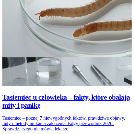
Tasiemiec u człowieka – fakty, które obalają
mity i panikę
Tasiemiec – poznaj 7 niewygodnych faktów, prawdziwe objawy,
mity i metody unikania zakażenia. Edgy przewodnik 2026.
Sprawdź, czego nie mówią lekarze!