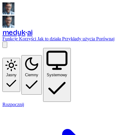
medyk
ai
Funkcje
Korzyści
Jak to działa
Przykłady użycia
Porównaj
Jasny
Ciemny
Systemowy
Rozpocznij