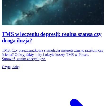
TMS w leczeniu depresji: realna szansa czy
droga iluzja?
TMS: Czy przezczaszkowa stymulacja magnetyczna to przełom czy
ściema? Odkryj fakty, mity i ukryte koszty TMS w Polsce.
Sprawdź, zanim zdecydujesz.
Czytaj dalej