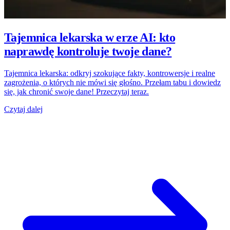
Tajemnica lekarska w erze AI: kto
naprawdę kontroluje twoje dane?
Tajemnica lekarska: odkryj szokujące fakty, kontrowersje i realne
zagrożenia, o których nie mówi się głośno. Przełam tabu i dowiedz
się, jak chronić swoje dane! Przeczytaj teraz.
Czytaj dalej