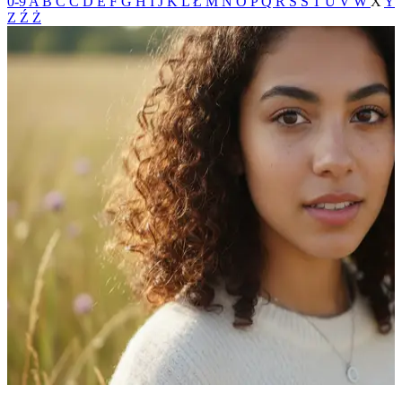
0-9
A
B
C
Ć
D
E
F
G
H
I
J
K
L
Ł
M
N
O
P
Q
R
S
Ś
T
U
V
W
X
Y
Z
Ź
Ż