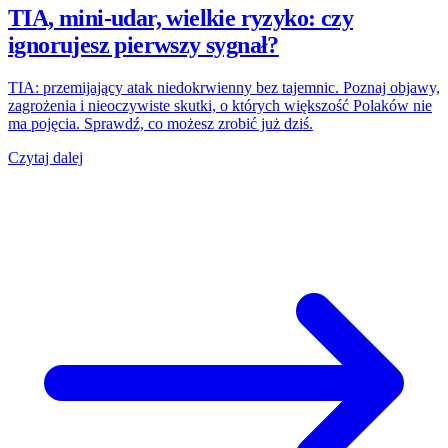
TIA, mini-udar, wielkie ryzyko: czy
ignorujesz pierwszy sygnał?
TIA: przemijający atak niedokrwienny bez tajemnic. Poznaj objawy,
zagrożenia i nieoczywiste skutki, o których większość Polaków nie
ma pojęcia. Sprawdź, co możesz zrobić już dziś.
Czytaj dalej