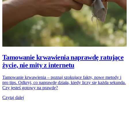
Tamowanie krwawienia naprawdę ratujące
życie, nie mity z internetu
Tamowanie krwawienia – poznaj szokujące fakty, nowe metody i
pro tips. Odkryj, co naprawdę działa, kiedy liczy się każda sekunda.
Czy jesteś gotowy na prawdę?
Czytaj dalej