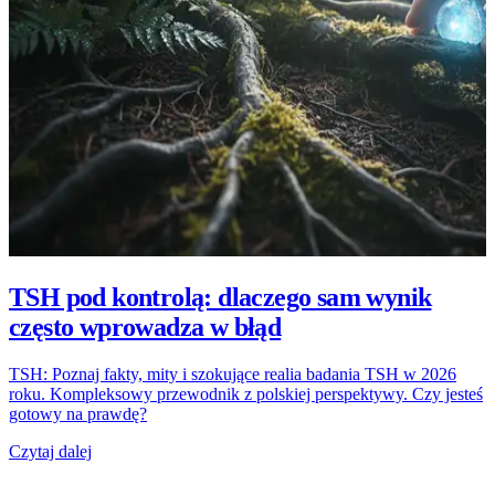
TSH pod kontrolą: dlaczego sam wynik
często wprowadza w błąd
TSH: Poznaj fakty, mity i szokujące realia badania TSH w 2026
roku. Kompleksowy przewodnik z polskiej perspektywy. Czy jesteś
gotowy na prawdę?
Czytaj dalej