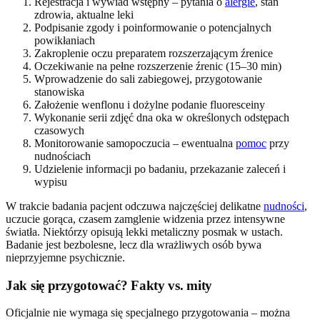
Rejestracja i wywiad wstępny – pytania o
alergie
, stan
zdrowia, aktualne leki
Podpisanie zgody i poinformowanie o potencjalnych
powikłaniach
Zakroplenie oczu preparatem rozszerzającym źrenice
Oczekiwanie na pełne rozszerzenie źrenic (15–30 min)
Wprowadzenie do sali zabiegowej, przygotowanie
stanowiska
Założenie wenflonu i dożylne podanie fluoresceiny
Wykonanie serii zdjęć dna oka w określonych odstępach
czasowych
Monitorowanie samopoczucia – ewentualna
pomoc
przy
nudnościach
Udzielenie informacji po badaniu, przekazanie zaleceń i
wypisu
W trakcie badania pacjent odczuwa najczęściej delikatne
nudności
,
uczucie gorąca, czasem zamglenie widzenia przez intensywne
światła. Niektórzy opisują lekki metaliczny posmak w ustach.
Badanie jest bezbolesne, lecz dla wrażliwych osób bywa
nieprzyjemne psychicznie.
Jak się przygotować? Fakty vs. mity
Oficjalnie nie wymaga się specjalnego przygotowania – można