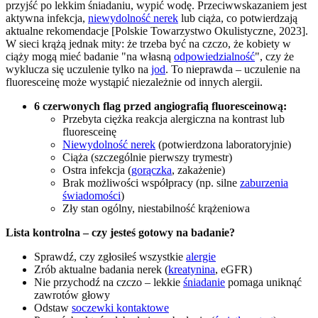
przyjść po lekkim śniadaniu, wypić wodę. Przeciwwskazaniem jest
aktywna infekcja,
niewydolność nerek
lub ciąża, co potwierdzają
aktualne rekomendacje [Polskie Towarzystwo Okulistyczne, 2023].
W sieci krążą jednak mity: że trzeba być na czczo, że kobiety w
ciąży mogą mieć badanie "na własną
odpowiedzialność
", czy że
wyklucza się uczulenie tylko na
jod
. To nieprawda – uczulenie na
fluoresceinę może wystąpić niezależnie od innych alergii.
6 czerwonych flag przed angiografią fluoresceinową:
Przebyta ciężka reakcja alergiczna na kontrast lub
fluoresceinę
Niewydolność nerek
(potwierdzona laboratoryjnie)
Ciąża (szczególnie pierwszy trymestr)
Ostra infekcja (
gorączka
, zakażenie)
Brak możliwości współpracy (np. silne
zaburzenia
świadomości
)
Zły stan ogólny, niestabilność krążeniowa
Lista kontrolna – czy jesteś gotowy na badanie?
Sprawdź, czy zgłosiłeś wszystkie
alergie
Zrób aktualne badania nerek (
kreatynina
, eGFR)
Nie przychodź na czczo – lekkie
śniadanie
pomaga uniknąć
zawrotów głowy
Odstaw
soczewki kontaktowe