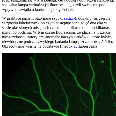
rozprzestrzenia się w krwiobiegu. Gdy dociera do naczyń siatkówki,
specjalna lampa wzbudza jej fluorescencję, czyli świecenie pod
wpływem światła o konkretnej długości fali.
W praktyce pacjent otrzymuje szybki
zastrzyk
dożylny (najczęściej
w zgięciu łokciowym), po czym następuje seria zdjęć dna oka w
ściśle określonych odstępach czasu – od kilku sekund do kilkunastu
minut po podaniu. W tym czasie fluoresceina uwidacznia wszelkie
nieszczelności, zatory czy anomalie naczyń siatkówki, które byłyby
niewidoczne podczas zwykłego badania lampą szczelinową Źródło:
Opracowanie własne na podstawie [medyk.
ai
/fluoresceina].