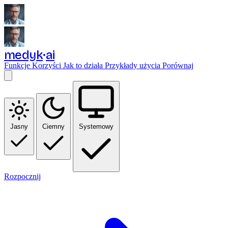
medyk
ai
Funkcje
Korzyści
Jak to działa
Przykłady użycia
Porównaj
Jasny
Ciemny
Systemowy
Rozpocznij