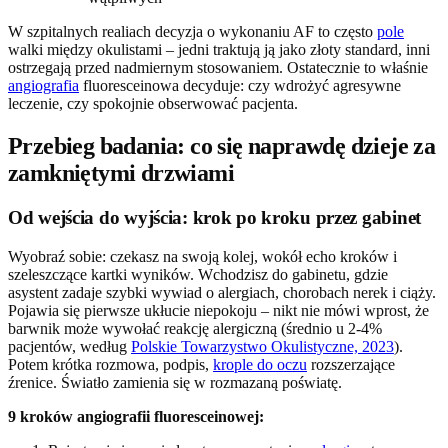
W szpitalnych realiach decyzja o wykonaniu AF to często
pole
walki między okulistami – jedni traktują ją jako złoty standard, inni
ostrzegają przed nadmiernym stosowaniem. Ostatecznie to właśnie
angiografia
fluoresceinowa decyduje: czy wdrożyć agresywne
leczenie, czy spokojnie obserwować pacjenta.
Przebieg badania: co się naprawdę dzieje za
zamkniętymi drzwiami
Od wejścia do wyjścia: krok po kroku przez gabinet
Wyobraź sobie: czekasz na swoją kolej, wokół echo kroków i
szeleszczące kartki wyników. Wchodzisz do gabinetu, gdzie
asystent zadaje szybki wywiad o alergiach, chorobach nerek i ciąży.
Pojawia się pierwsze ukłucie niepokoju – nikt nie mówi wprost, że
barwnik może wywołać reakcję alergiczną (średnio u 2-4%
pacjentów, według
Polskie Towarzystwo Okulistyczne, 2023
).
Potem krótka rozmowa, podpis,
krople do oczu
rozszerzające
źrenice. Światło zamienia się w rozmazaną poświatę.
9 kroków angiografii fluoresceinowej: