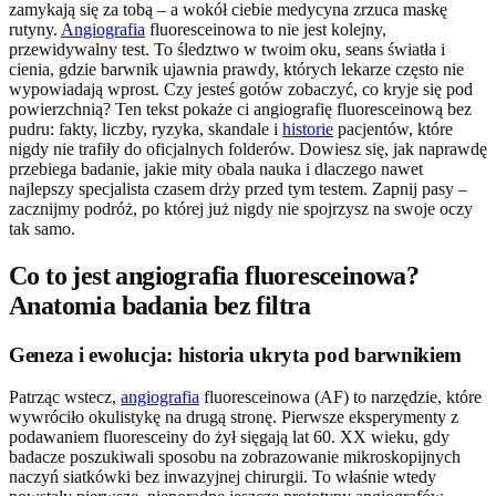
zamykają się za tobą – a wokół ciebie medycyna zrzuca maskę
rutyny.
Angiografia
fluoresceinowa to nie jest kolejny,
przewidywalny test. To śledztwo w twoim oku, seans światła i
cienia, gdzie barwnik ujawnia prawdy, których lekarze często nie
wypowiadają wprost. Czy jesteś gotów zobaczyć, co kryje się pod
powierzchnią? Ten tekst pokaże ci angiografię fluoresceinową bez
pudru: fakty, liczby, ryzyka, skandale i
historie
pacjentów, które
nigdy nie trafiły do oficjalnych folderów. Dowiesz się, jak naprawdę
przebiega badanie, jakie mity obala nauka i dlaczego nawet
najlepszy specjalista czasem drży przed tym testem. Zapnij pasy –
zacznijmy podróż, po której już nigdy nie spojrzysz na swoje oczy
tak samo.
Co to jest angiografia fluoresceinowa?
Anatomia badania bez filtra
Geneza i ewolucja: historia ukryta pod barwnikiem
Patrząc wstecz,
angiografia
fluoresceinowa (AF) to narzędzie, które
wywróciło okulistykę na drugą stronę. Pierwsze eksperymenty z
podawaniem fluoresceiny do żył sięgają lat 60. XX wieku, gdy
badacze poszukiwali sposobu na zobrazowanie mikroskopijnych
naczyń siatkówki bez inwazyjnej chirurgii. To właśnie wtedy