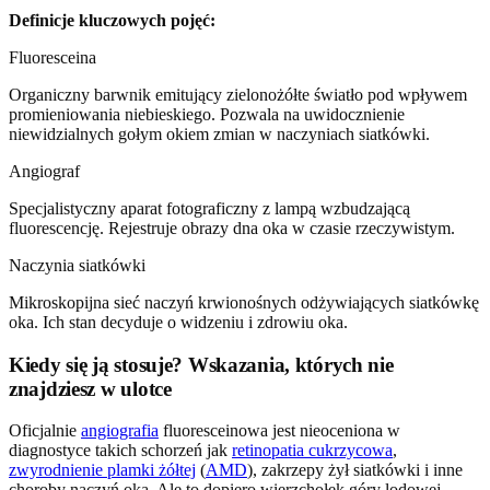
Definicje kluczowych pojęć:
Fluoresceina
Organiczny barwnik emitujący zielonożółte światło pod wpływem
promieniowania niebieskiego. Pozwala na uwidocznienie
niewidzialnych gołym okiem zmian w naczyniach siatkówki.
Angiograf
Specjalistyczny aparat fotograficzny z lampą wzbudzającą
fluorescencję. Rejestruje obrazy dna oka w czasie rzeczywistym.
Naczynia siatkówki
Mikroskopijna sieć naczyń krwionośnych odżywiających siatkówkę
oka. Ich stan decyduje o widzeniu i zdrowiu oka.
Kiedy się ją stosuje? Wskazania, których nie
znajdziesz w ulotce
Oficjalnie
angiografia
fluoresceinowa jest nieoceniona w
diagnostyce takich schorzeń jak
retinopatia cukrzycowa
,
zwyrodnienie plamki żółtej
(
AMD
), zakrzepy żył siatkówki i inne
choroby naczyń oka. Ale to dopiero wierzchołek góry lodowej.