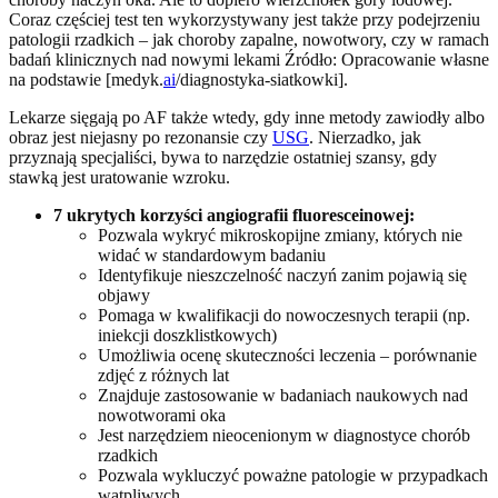
Coraz częściej test ten wykorzystywany jest także przy podejrzeniu
patologii rzadkich – jak choroby zapalne, nowotwory, czy w ramach
badań klinicznych nad nowymi lekami Źródło: Opracowanie własne
na podstawie [medyk.
ai
/diagnostyka-siatkowki].
Lekarze sięgają po AF także wtedy, gdy inne metody zawiodły albo
obraz jest niejasny po rezonansie czy
USG
. Nierzadko, jak
przyznają specjaliści, bywa to narzędzie ostatniej szansy, gdy
stawką jest uratowanie wzroku.
7 ukrytych korzyści angiografii fluoresceinowej:
Pozwala wykryć mikroskopijne zmiany, których nie
widać w standardowym badaniu
Identyfikuje nieszczelność naczyń zanim pojawią się
objawy
Pomaga w kwalifikacji do nowoczesnych terapii (np.
iniekcji doszklistkowych)
Umożliwia ocenę skuteczności leczenia – porównanie
zdjęć z różnych lat
Znajduje zastosowanie w badaniach naukowych nad
nowotworami oka
Jest narzędziem nieocenionym w diagnostyce chorób
rzadkich
Pozwala wykluczyć poważne patologie w przypadkach
wątpliwych