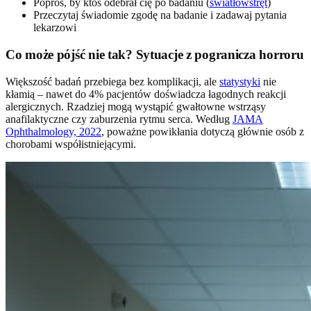
Poproś, by ktoś odebrał cię po badaniu (
światłowstręt
)
Przeczytaj świadomie zgodę na badanie i zadawaj pytania
lekarzowi
Co może pójść nie tak? Sytuacje z pogranicza horroru
Większość badań przebiega bez komplikacji, ale
statystyki
nie
kłamią – nawet do 4% pacjentów doświadcza łagodnych reakcji
alergicznych. Rzadziej mogą wystąpić gwałtowne wstrząsy
anafilaktyczne czy zaburzenia rytmu serca. Według
JAMA
Ophthalmology, 2022
, poważne powikłania dotyczą głównie osób z
chorobami współistniejącymi.