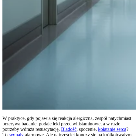
W praktyce, gdy pojawia się reakcja alergiczna, zespół natychmiast
przerywa badanie, podaje leki przeciwhistaminowe, a w razie
potrzeby wdraża resuscytację.
Bladość
, spocenie,
kołatanie serca
?
To
sygnały
alarmowe. Ale najczęściej kończy się na krótkotrwałym