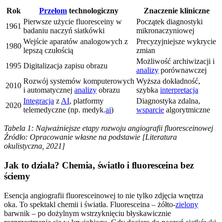
Rok
Przełom
technologiczny
Znaczenie kliniczne
Pierwsze użycie fluoresceiny w
Początek diagnostyki
1961
badaniu naczyń siatkówki
mikronaczyniowej
Wejście aparatów analogowych z
Precyzyjniejsze wykrycie
1980
lepszą czułością
zmian
Możliwość archiwizacji i
1995
Digitalizacja zapisu obrazu
analizy
porównawczej
Rozwój systemów komputerowych
Wyższa dokładność,
2010
i automatycznej
analizy
obrazu
szybka
interpretacja
Integracja
z
AI
, platformy
Diagnostyka zdalna,
2020
telemedyczne (np. medyk.
ai
)
wsparcie
algorytmiczne
Tabela 1: Najważniejsze etapy rozwoju angiografii fluoresceinowej
Źródło: Opracowanie własne na podstawie [Literatura
okulistyczna, 2021]
Jak to działa? Chemia, światło i fluoresceina bez
ściemy
Esencja angiografii fluoresceinowej to nie tylko zdjęcia wnętrza
oka. To spektakl chemii i światła. Fluoresceina – żółto-
zielony
barwnik – po dożylnym wstrzyknięciu błyskawicznie