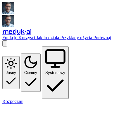
medyk
ai
Funkcje
Korzyści
Jak to działa
Przykłady użycia
Porównaj
Jasny
Ciemny
Systemowy
Rozpocznij