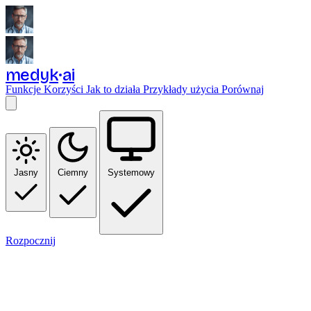
medyk
ai
Funkcje
Korzyści
Jak to działa
Przykłady użycia
Porównaj
Jasny
Ciemny
Systemowy
Rozpocznij