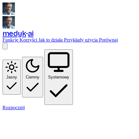
medyk
ai
Funkcje
Korzyści
Jak to działa
Przykłady użycia
Porównaj
Jasny
Ciemny
Systemowy
Rozpocznij