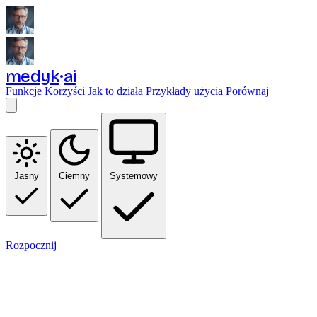
medyk
ai
Funkcje
Korzyści
Jak to działa
Przykłady użycia
Porównaj
Jasny
Ciemny
Systemowy
Rozpocznij