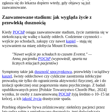
zgłasza się do lekarza dopiero wtedy, gdy objawy są już
zaawansowane.
Zaawansowane stadium: jak wygląda życie z
przewlekłą dusznością
Kiedy
POChP
osiąga zaawansowane stadium, życie zamienia się w
niekończącą się walkę o każdy oddech. Codzienne czynności –
wejście po schodach, zakupy czy nawet
kąpiel
– stają się
wyzwaniem na miarę zdobycia Mount Everestu.
"Nawet wejście po schodach to czasem Everest." —
Anna, pacjentka
POChP
(wypowiedź, oparta na
licznych relacjach pacjentów)
Symptomy takie jak
duszność spoczynkowa
, przewlekły i uciążliwy
kaszel
, świsty oddechowe czy cykliczne zaostrzenia infekcyjne
prowadzą nie tylko do ograniczenia aktywności fizycznej, ale i do
izolacji społecznej oraz pogorszenia stanu psychicznego. Z badań
opublikowanych przez [Polskie Towarzystwo Chorób Płuc, 2024]
wynika, że osoby z zaawansowaną
POChP
żyją średnio o 10–15 lat
krócej, a ich
jakość życia
drastycznie spada.
Przebieg objawów bywa zróżnicowany: niektórzy pacjenci przez
lata radzą sobie z umiarkowaną dusznością, inni doświadczają