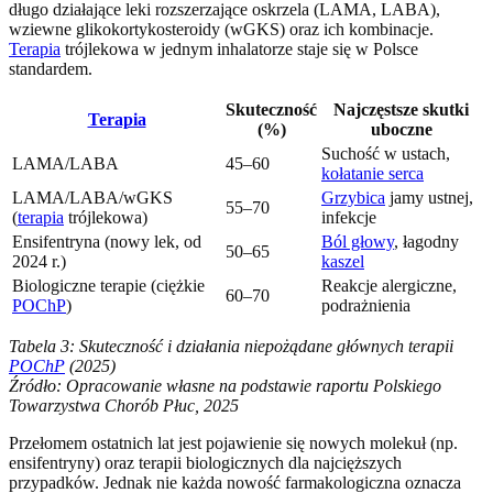
długo działające leki rozszerzające oskrzela (LAMA, LABA),
wziewne glikokortykosteroidy (wGKS) oraz ich kombinacje.
Terapia
trójlekowa w jednym inhalatorze staje się w Polsce
standardem.
Skuteczność
Najczęstsze skutki
Terapia
(%)
uboczne
Suchość w ustach,
LAMA/LABA
45–60
kołatanie serca
LAMA/LABA/wGKS
Grzybica
jamy ustnej,
55–70
(
terapia
trójlekowa)
infekcje
Ensifentryna (nowy lek, od
Ból głowy
, łagodny
50–65
2024 r.)
kaszel
Biologiczne terapie (ciężkie
Reakcje alergiczne,
60–70
POChP
)
podrażnienia
Tabela 3: Skuteczność i działania niepożądane głównych terapii
POChP
(2025)
Źródło: Opracowanie własne na podstawie raportu Polskiego
Towarzystwa Chorób Płuc, 2025
Przełomem ostatnich lat jest pojawienie się nowych molekuł (np.
ensifentryny) oraz terapii biologicznych dla najcięższych
przypadków. Jednak nie każda nowość farmakologiczna oznacza