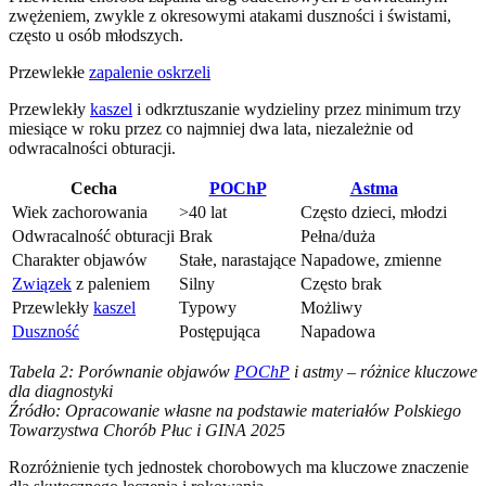
zwężeniem, zwykle z okresowymi atakami duszności i świstami,
często u osób młodszych.
Przewlekłe
zapalenie oskrzeli
Przewlekły
kaszel
i odkrztuszanie wydzieliny przez minimum trzy
miesiące w roku przez co najmniej dwa lata, niezależnie od
odwracalności obturacji.
Cecha
POChP
Astma
Wiek zachorowania
>40 lat
Często dzieci, młodzi
Odwracalność obturacji
Brak
Pełna/duża
Charakter objawów
Stałe, narastające
Napadowe, zmienne
Związek
z paleniem
Silny
Często brak
Przewlekły
kaszel
Typowy
Możliwy
Duszność
Postępująca
Napadowa
Tabela 2: Porównanie objawów
POChP
i astmy – różnice kluczowe
dla diagnostyki
Źródło: Opracowanie własne na podstawie materiałów Polskiego
Towarzystwa Chorób Płuc i GINA 2025
Rozróżnienie tych jednostek chorobowych ma kluczowe znaczenie