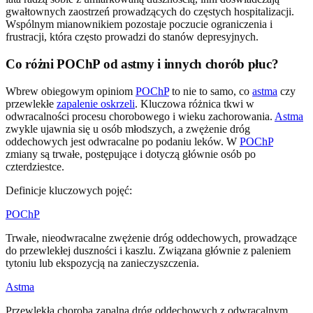
gwałtownych zaostrzeń prowadzących do częstych hospitalizacji.
Wspólnym mianownikiem pozostaje poczucie ograniczenia i
frustracji, która często prowadzi do stanów depresyjnych.
Co różni POChP od astmy i innych chorób płuc?
Wbrew obiegowym opiniom
POChP
to nie to samo, co
astma
czy
przewlekłe
zapalenie oskrzeli
. Kluczowa różnica tkwi w
odwracalności procesu chorobowego i wieku zachorowania.
Astma
zwykle ujawnia się u osób młodszych, a zwężenie dróg
oddechowych jest odwracalne po podaniu leków. W
POChP
zmiany są trwałe, postępujące i dotyczą głównie osób po
czterdziestce.
Definicje kluczowych pojęć:
POChP
Trwałe, nieodwracalne zwężenie dróg oddechowych, prowadzące
do przewlekłej duszności i kaszlu. Związana głównie z paleniem
tytoniu lub ekspozycją na zanieczyszczenia.
Astma
Przewlekła choroba zapalna dróg oddechowych z odwracalnym