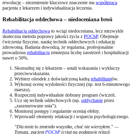
rewolucję – niezmiennie kluczowe znaczenie ma
współpraca
pacjenta z lekarzem i indywidualizacja leczenia.
Rehabilitacja oddechowa – niedoceniana broń
Rehabilitacja oddechowa
to wciąż niedoceniana, lecz niezwykle
skuteczna metoda poprawy jakości życia z
POChP
. Obejmuje
ćwiczenia fizyczne, naukę technik oddechowych i edukację
zdrowotną. Badania dowodzą, że regularna, profesjonalnie
prowadzona
rehabilitacja
zmniejsza liczbę zaostrzeń i hospitalizacji
nawet o 50%.
Skonsultuj się z lekarzem – ustali wskazania i wykluczy
przeciwwskazania.
Wybierz ośrodek z doświadczoną kadrą
rehabilitant
ów.
Wykonaj ocenę wydolności fizycznej (np. test 6-minutowego
marszu).
Rozpocznij indywidualnie dobrany program ćwiczeń.
Ucz się technik oddechowych (np.
oddychanie
przez
„zasznurowane usta”).
Monitoruj postępy i regularnie oceniaj efekty.
Wprowadź elementy relaksacji i wsparcia psychologicznego.
"Dla mnie to zmieniło wszystko, choć nie wierzyłem." —
Tomasz, pacjent
POChP
(cytat na podstawie relacji