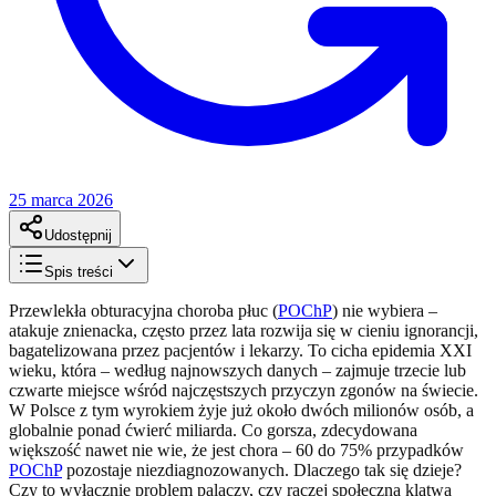
25 marca 2026
Udostępnij
Spis treści
Przewlekła obturacyjna choroba płuc (
POChP
) nie wybiera –
atakuje znienacka, często przez lata rozwija się w cieniu ignorancji,
bagatelizowana przez pacjentów i lekarzy. To cicha epidemia XXI
wieku, która – według najnowszych danych – zajmuje trzecie lub
czwarte miejsce wśród najczęstszych przyczyn zgonów na świecie.
W Polsce z tym wyrokiem żyje już około dwóch milionów osób, a
globalnie ponad ćwierć miliarda. Co gorsza, zdecydowana
większość nawet nie wie, że jest chora – 60 do 75% przypadków
POChP
pozostaje niezdiagnozowanych. Dlaczego tak się dzieje?
Czy to wyłącznie problem palaczy, czy raczej społeczna klątwa