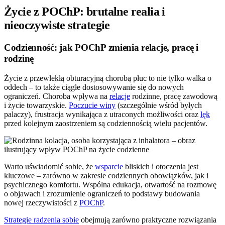
Życie z POChP: brutalne realia i
nieoczywiste strategie
Codzienność: jak POChP zmienia relacje, pracę i
rodzinę
Życie z przewlekłą obturacyjną chorobą płuc to nie tylko walka o
oddech – to także ciągłe dostosowywanie się do nowych
ograniczeń. Choroba wpływa na
relacje
rodzinne, pracę zawodową
i życie towarzyskie.
Poczucie winy
(szczególnie wśród byłych
palaczy), frustracja wynikająca z utraconych możliwości oraz
lęk
przed kolejnym zaostrzeniem są codziennością wielu pacjentów.
Warto uświadomić sobie, że
wsparcie
bliskich i otoczenia jest
kluczowe – zarówno w zakresie codziennych obowiązków, jak i
psychicznego komfortu. Wspólna edukacja, otwartość na rozmowę
o objawach i zrozumienie ograniczeń to podstawy budowania
nowej rzeczywistości z
POChP
.
Strategie radzenia sobie
obejmują zarówno praktyczne rozwiązania