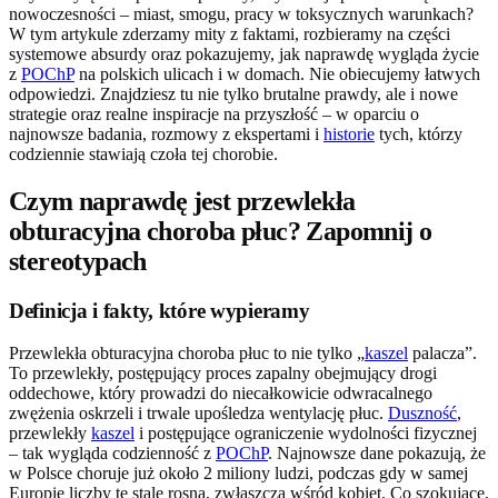
nowoczesności – miast, smogu, pracy w toksycznych warunkach?
W tym artykule zderzamy mity z faktami, rozbieramy na części
systemowe absurdy oraz pokazujemy, jak naprawdę wygląda życie
z
POChP
na polskich ulicach i w domach. Nie obiecujemy łatwych
odpowiedzi. Znajdziesz tu nie tylko brutalne prawdy, ale i nowe
strategie oraz realne inspiracje na przyszłość – w oparciu o
najnowsze badania, rozmowy z ekspertami i
historie
tych, którzy
codziennie stawiają czoła tej chorobie.
Czym naprawdę jest przewlekła
obturacyjna choroba płuc? Zapomnij o
stereotypach
Definicja i fakty, które wypieramy
Przewlekła obturacyjna choroba płuc to nie tylko „
kaszel
palacza”.
To przewlekły, postępujący proces zapalny obejmujący drogi
oddechowe, który prowadzi do niecałkowicie odwracalnego
zwężenia oskrzeli i trwale upośledza wentylację płuc.
Duszność
,
przewlekły
kaszel
i postępujące ograniczenie wydolności fizycznej
– tak wygląda codzienność z
POChP
. Najnowsze dane pokazują, że
w Polsce choruje już około 2 miliony ludzi, podczas gdy w samej
Europie liczby te stale rosną, zwłaszcza wśród kobiet. Co szokujące,