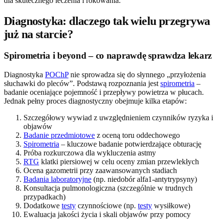
dla skutecznego leczenia i rokowania.
Diagnostyka: dlaczego tak wielu przegrywa
już na starcie?
Spirometria i beyond – co naprawdę sprawdza lekarz
Diagnostyka
POChP
nie sprowadza się do słynnego „przyłożenia
słuchawki do pleców”. Podstawą rozpoznania jest
spirometria
–
badanie oceniające pojemność i przepływy powietrza w płucach.
Jednak pełny proces diagnostyczny obejmuje kilka etapów:
Szczegółowy wywiad z uwzględnieniem czynników ryzyka i
objawów
Badanie przedmiotowe
z oceną toru oddechowego
Spirometria
– kluczowe badanie potwierdzające obturację
Próba rozkurczowa dla wykluczenia astmy
RTG
klatki piersiowej w celu oceny zmian przewlekłych
Ocena gazometrii przy zaawansowanych stadiach
Badania laboratoryjne
(np. niedobór alfa1-antytrypsyny)
Konsultacja pulmonologiczna (szczególnie w trudnych
przypadkach)
Dodatkowe
testy
czynnościowe (np.
testy
wysiłkowe)
Ewaluacja jakości życia i skali objawów przy pomocy