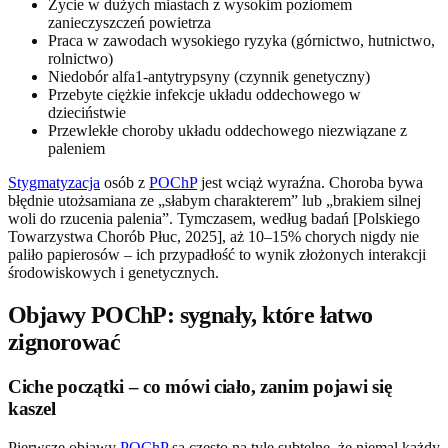
Życie w dużych miastach z wysokim poziomem
zanieczyszczeń powietrza
Praca w zawodach wysokiego ryzyka (górnictwo, hutnictwo,
rolnictwo)
Niedobór alfa1-antytrypsyny (czynnik genetyczny)
Przebyte ciężkie infekcje układu oddechowego w
dzieciństwie
Przewlekłe choroby układu oddechowego niezwiązane z
paleniem
Stygmatyzacja
osób z
POChP
jest wciąż wyraźna. Choroba bywa
błędnie utożsamiana ze „słabym charakterem” lub „brakiem silnej
woli do rzucenia palenia”. Tymczasem, według badań [Polskiego
Towarzystwa Chorób Płuc, 2025], aż 10–15% chorych nigdy nie
paliło papierosów – ich przypadłość to wynik złożonych interakcji
środowiskowych i genetycznych.
Objawy POChP: sygnały, które łatwo
zignorować
Ciche początki – co mówi ciało, zanim pojawi się
kaszel
Pierwsze objawy
POChP
są często na tyle subtelne, że niemal każdy