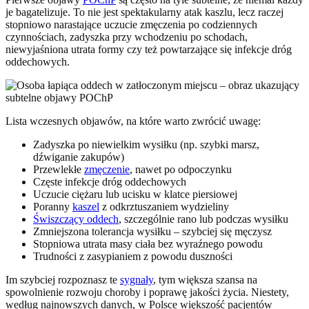
je bagatelizuje. To nie jest spektakularny atak kaszlu, lecz raczej
stopniowo narastające uczucie zmęczenia po codziennych
czynnościach, zadyszka przy wchodzeniu po schodach,
niewyjaśniona utrata formy czy też powtarzające się infekcje dróg
oddechowych.
Lista wczesnych objawów, na które warto zwrócić uwagę:
Zadyszka po niewielkim wysiłku (np. szybki marsz,
dźwiganie zakupów)
Przewlekłe
zmęczenie
, nawet po odpoczynku
Częste infekcje dróg oddechowych
Uczucie ciężaru lub ucisku w klatce piersiowej
Poranny
kaszel
z odkrztuszaniem wydzieliny
Świszczący oddech
, szczególnie rano lub podczas wysiłku
Zmniejszona tolerancja wysiłku – szybciej się męczysz
Stopniowa utrata masy ciała bez wyraźnego powodu
Trudności z zasypianiem z powodu duszności
Im szybciej rozpoznasz te
sygnały
, tym większa szansa na
spowolnienie rozwoju choroby i poprawę jakości życia. Niestety,
według najnowszych danych, w Polsce większość pacjentów