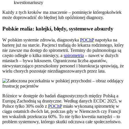
kwestionariuszy
Każdy z tych kroków ma znaczenie – pominięcie któregokolwiek
może doprowadzić do błędnej lub opóźnionej diagnozy.
Polskie realia: kolejki, błędy, systemowe absurdy
W polskim systemie zdrowia, diagnostyka
POChP
napotyka na
barierę już na starcie. Pacjenci trafiają do lekarza rodzinnego, który
nie zawsze ma dostęp do spirometrii. Terminy do pulmonologa są
często odległe o kilka miesięcy, a
spirometria
– nawet w dużych
miastach – bywa luksusem. Ograniczona liczba aparatów,
niewystarczająco przeszkolony personel i biurokracja sprawiają, że
wielu chorych pozostaje niezdiagnozowanych przez lata.
Różnice w dostępie do badań diagnostycznych między Polską a
Europą Zachodnią są drastyczne. Według danych ECDC 2025, w
Polsce tylko 30% osób z
POChP
miało wykonaną spirometrię w
ciągu ostatnich dwóch lat, podczas gdy w Niemczech czy Francji
ten wskaźnik przekracza 60%. To nie tylko kwestia narzędzi – to
problem systemowy, którego skutki odczuwa całe społeczeństwo.