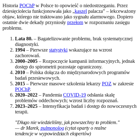
Historia
POChP
w Polsce to opowieść o niedostrzeganiu. Przez
dziesięciolecia funkcjonowała jako „
kaszel
palacza” – lekceważony
objaw, którego nie traktowano jako sygnału alarmowego. Dopiero
ostatnie dwie dekady przyniosły
przełom
w rozpoznaniu zasięgu
problemu.
Lata 80.
– Bagatelizowanie problemu, brak systematycznej
diagnostyki.
1994
– Pierwsze
statystyki
wskazujące na wzrost
zachorowań.
2000–2005
– Rozpoczęcie kampanii informacyjnych, jednak
dostęp do spirometrii pozostaje ograniczony.
2010
– Polska dołącza do międzynarodowych programów
badań przesiewowych.
2015
– Pierwsze masowe szkolenia lekarzy
POZ
w zakresie
POChP
.
2020–2022
– Pandemia
COVID-19
odsłania skalę
problemów oddechowych; wzrost liczby rozpoznań.
2023–2025
– Intensyfikacja badań i dostęp do nowoczesnych
terapii.
"Długo nie wiedzieliśmy, jak powszechny to problem."
— dr Marek,
pulmonolog
(cytat oparty o realne
tendencje w wypowiedziach ekspertów)