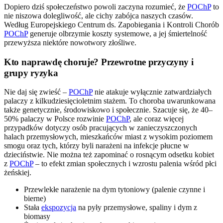
Dopiero dziś społeczeństwo powoli zaczyna rozumieć, że
POChP
to
nie niszowa dolegliwość, ale cichy zabójca naszych czasów.
Według Europejskiego Centrum ds. Zapobiegania i Kontroli Chorób
POChP
generuje olbrzymie koszty systemowe, a jej śmiertelność
przewyższa niektóre nowotwory złośliwe.
Kto naprawdę choruje? Przewrotne przyczyny i
grupy ryzyka
Nie daj się zwieść –
POChP
nie atakuje wyłącznie zatwardziałych
palaczy z kilkudziesięcioletnim stażem. To choroba uwarunkowana
także genetycznie, środowiskowo i społecznie. Szacuje się, że 40–
50% palaczy w Polsce rozwinie
POChP
, ale coraz więcej
przypadków dotyczy osób pracujących w zanieczyszczonych
halach przemysłowych, mieszkańców miast z wysokim poziomem
smogu oraz tych, którzy byli narażeni na infekcje płucne w
dzieciństwie. Nie można też zapominać o rosnącym odsetku kobiet
z
POChP
– to efekt zmian społecznych i wzrostu palenia wśród płci
żeńskiej.
Przewlekłe narażenie na dym tytoniowy (palenie czynne i
bierne)
Stała
ekspozycja
na pyły przemysłowe, spaliny i dym z
biomasy