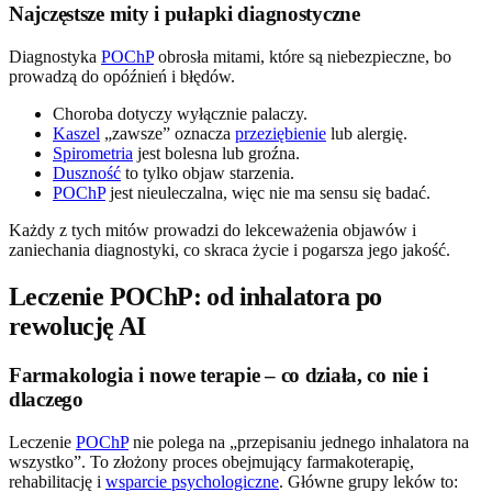
Najczęstsze mity i pułapki diagnostyczne
Diagnostyka
POChP
obrosła mitami, które są niebezpieczne, bo
prowadzą do opóźnień i błędów.
Choroba dotyczy wyłącznie palaczy.
Kaszel
„zawsze” oznacza
przeziębienie
lub alergię.
Spirometria
jest bolesna lub groźna.
Duszność
to tylko objaw starzenia.
POChP
jest nieuleczalna, więc nie ma sensu się badać.
Każdy z tych mitów prowadzi do lekceważenia objawów i
zaniechania diagnostyki, co skraca życie i pogarsza jego jakość.
Leczenie POChP: od inhalatora po
rewolucję AI
Farmakologia i nowe terapie – co działa, co nie i
dlaczego
Leczenie
POChP
nie polega na „przepisaniu jednego inhalatora na
wszystko”. To złożony proces obejmujący farmakoterapię,
rehabilitację i
wsparcie psychologiczne
. Główne grupy leków to: