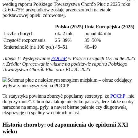
według raportu Polskiego Towarzystwa Chorób Płuc z 2025 roku
aż 60–75% przypadków zostaje przeoczonych na etapie
podstawowej opieki zdrowotnej.
Polska (2025)
Unia Europejska (2025)
Liczba chorych
ok. 2 mln
ponad 44 mln
Częstość rozpoznania
25–39%
35–50%
Śmiertelność (na 100 tys.)
45–51
40–49
Tabela 1: Występowanie
POChP
w Polsce i krajach UE na tle 2025
r.
Źródło: Opracowanie własne na podstawie raportu Polskiego
Towarzystwa Chorób Płuc oraz ECDC 2025
Ta statystyka powinna zburzyć popularny stereotyp, że
POChP
„nie
dotyczy mnie”. Choroba atakuje nie tylko palaczy, lecz także osoby
narażone na smog, pyły, a nawet bierne palenie czy długotrwałą
ekspozycję na spaliny w centrach miast.
Historia choroby: od zapomnienia do epidemii XXI
wieku