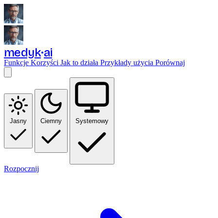
medyk
ai
Funkcje
Korzyści
Jak to działa
Przykłady użycia
Porównaj
Jasny
Ciemny
Systemowy
Rozpocznij