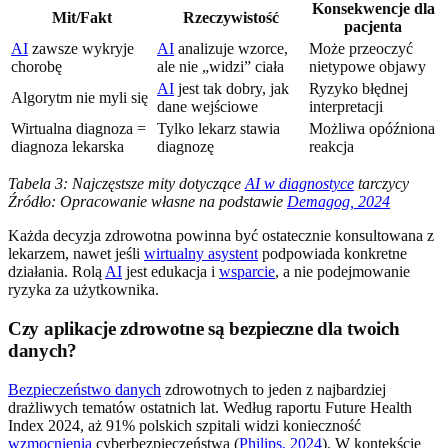
Konsekwencje dla
Mit/Fakt
Rzeczywistość
pacjenta
AI
zawsze wykryje
AI
analizuje wzorce,
Może przeoczyć
chorobę
ale nie „widzi” ciała
nietypowe objawy
AI
jest tak dobry, jak
Ryzyko błędnej
Algorytm nie myli się
dane wejściowe
interpretacji
Wirtualna diagnoza =
Tylko lekarz stawia
Możliwa opóźniona
diagnoza lekarska
diagnozę
reakcja
Tabela 3: Najczęstsze mity dotyczące
AI w diagnostyce
tarczycy
Źródło: Opracowanie własne na podstawie
Demagog, 2024
Każda decyzja zdrowotna powinna być ostatecznie konsultowana z
lekarzem, nawet jeśli
wirtualny asystent
podpowiada konkretne
działania. Rolą
AI
jest edukacja i
wsparcie
, a nie podejmowanie
ryzyka za użytkownika.
Czy aplikacje zdrowotne są bezpieczne dla twoich
danych?
Bezpieczeństwo danych
zdrowotnych to jeden z najbardziej
drażliwych tematów ostatnich lat. Według raportu Future Health
Index 2024, aż 91% polskich szpitali widzi konieczność
wzmocnienia
cyberbezpieczeństwa (
Philips, 2024
). W kontekście