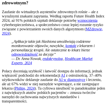
zdrowotnym?
Zaufanie do wirtualnych asystentów zdrowotnych rośnie – ale z
wyraźnymi znakami zapytania. Według raportu Future Health Index
2024, aż 91% polskich szpitali deklaruje potrzebę
wzmocnienia
cyberbezpieczeństwa, a społeczeństwo coraz lepiej rozumie ryzyko
związane z powierzaniem swoich danych algorytmom (
MZdrowie,
2024
).
„Aplikacje takie jak Hashiona umożliwiają codzienne
monitorowanie objawów, nawyków,
kontakt
z lekarzem i
personalizację terapii. Ale ostatecznie to lekarz bierze
odpowiedzialność
za decyzje”
— Dr. Anna Nowak,
endokrynolog
,
Healthcare Market
Experts, 2024
Polacy doceniają szybkość i łatwość dostępu do informacji, jednak
większość podchodzi do rekomendacji
AI
z ostrożnością. 37–40%
użytkowników deklaruje zaufanie do
AI w diagnostyce
i leczeniu,
ale aż 67% widzi w niej narzędzie wspierające, a nie zastępujące
lekarza (
Philips, 2024
). Ta cyfrowa nieufność to paradoksalnie jeden
z największych atutów polskich pacjentów – zmusza twórców
narzędzi do zachowania najwyższych standardów i
transparentności.