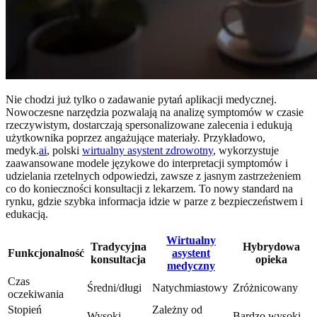
Nie chodzi już tylko o zadawanie pytań aplikacji medycznej.
Nowoczesne narzędzia pozwalają na analizę symptomów w czasie
rzeczywistym, dostarczają spersonalizowane zalecenia i edukują
użytkownika poprzez angażujące materiały. Przykładowo,
medyk.
ai
, polski
wirtualny asystent zdrowotny
, wykorzystuje
zaawansowane modele językowe do interpretacji symptomów i
udzielania rzetelnych odpowiedzi, zawsze z jasnym zastrzeżeniem
co do konieczności konsultacji z lekarzem. To nowy standard na
rynku, gdzie szybka informacja idzie w parze z bezpieczeństwem i
edukacją.
Wirtualny
Tradycyjna
Hybrydowa
Funkcjonalność
asystent
konsultacja
opieka
medyczny
Czas
Średni/długi
Natychmiastowy
Zróżnicowany
oczekiwania
Stopień
Zależny od
Wysoki
Bardzo wysoki