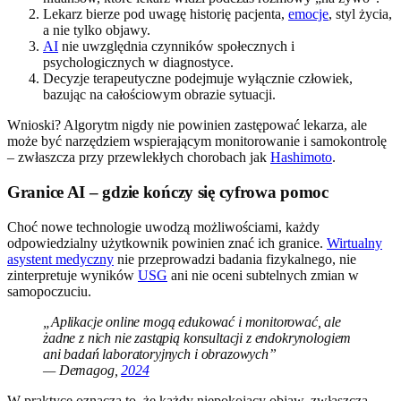
Lekarz bierze pod uwagę historię pacjenta,
emocje
, styl życia,
a nie tylko objawy.
AI
nie uwzględnia czynników społecznych i
psychologicznych w diagnostyce.
Decyzje terapeutyczne podejmuje wyłącznie człowiek,
bazując na całościowym obrazie sytuacji.
Wnioski? Algorytm nigdy nie powinien zastępować lekarza, ale
może być narzędziem wspierającym monitorowanie i samokontrolę
– zwłaszcza przy przewlekłych chorobach jak
Hashimoto
.
Granice AI – gdzie kończy się cyfrowa pomoc
Choć nowe technologie uwodzą możliwościami, każdy
odpowiedzialny użytkownik powinien znać ich granice.
Wirtualny
asystent medyczny
nie przeprowadzi badania fizykalnego, nie
zinterpretuje wyników
USG
ani nie oceni subtelnych zmian w
samopoczuciu.
„Aplikacje online mogą edukować i monitorować, ale
żadne z nich nie zastąpią konsultacji z endokrynologiem
ani badań laboratoryjnych i obrazowych”
— Demagog,
2024
W praktyce oznacza to, że każdy niepokojący objaw, zwłaszcza