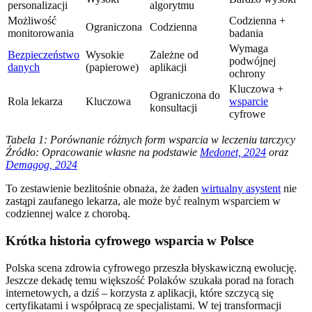
personalizacji
algorytmu
Możliwość
Codzienna +
Ograniczona
Codzienna
monitorowania
badania
Wymaga
Bezpieczeństwo
Wysokie
Zależne od
podwójnej
danych
(papierowe)
aplikacji
ochrony
Kluczowa +
Ograniczona do
Rola lekarza
Kluczowa
wsparcie
konsultacji
cyfrowe
Tabela 1: Porównanie różnych form wsparcia w leczeniu tarczycy
Źródło: Opracowanie własne na podstawie
Medonet, 2024
oraz
Demagog, 2024
To zestawienie bezlitośnie obnaża, że żaden
wirtualny asystent
nie
zastąpi zaufanego lekarza, ale może być realnym wsparciem w
codziennej walce z chorobą.
Krótka historia cyfrowego wsparcia w Polsce
Polska scena zdrowia cyfrowego przeszła błyskawiczną ewolucję.
Jeszcze dekadę temu większość Polaków szukała porad na forach
internetowych, a dziś – korzysta z aplikacji, które szczycą się
certyfikatami i współpracą ze specjalistami. W tej transformacji