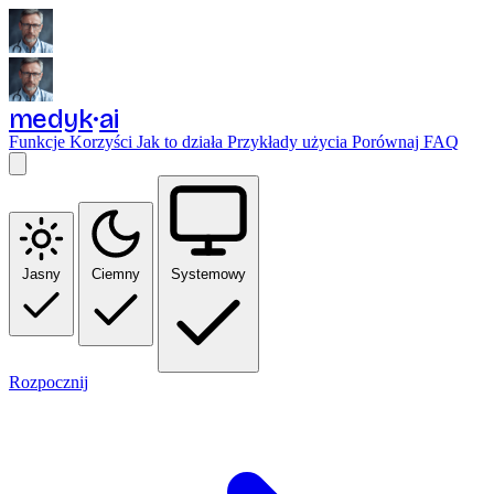
medyk
ai
Funkcje
Korzyści
Jak to działa
Przykłady użycia
Porównaj
FAQ
Jasny
Ciemny
Systemowy
Rozpocznij