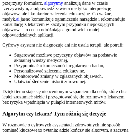
przejrzysty formularz,
algorytmy
analizują dane w czasie
rzeczywistym, a odpowiedź zawiera nie tylko interpretację
objawów, ale i konkretne zalecenia edukacyjne. Co ważne,
medyk.
ai
jasno komunikuje ograniczenia narzędzia i rekomenduje
konsultację z lekarzem w każdym przypadku niepokojących
objawów – to cecha odróżniająca go od wielu mniej
odpowiedzialnych aplikacji.
Cyfrowy asystent nie diagnozuje ani nie ustala terapii, ale potrafi:
Sugerować możliwe przyczyny objawów na podstawie
aktualnej wiedzy medycznej,
Przypominać o konieczności regularnych badań,
Personalizować zalecenia edukacyjne,
Monitorować zmiany w zgłaszanych objawach,
Ułatwiać śledzenie historii zdrowotnej.
Dzięki temu staje się nieocenionym wsparciem dla osób, które chcą
lepiej zrozumieć siebie i przygotować się do rozmowy z lekarzem,
bez ryzyka wpadnięcia w pułapki internetowych mitów.
Algorytm czy lekarz? Tym różnią się decyzje
W rozmowie o cyfrowych asystentach zdrowotnych nie sposób
pominąć kluczowego pytania: gdzie kończy się algorytm, a zaczyna