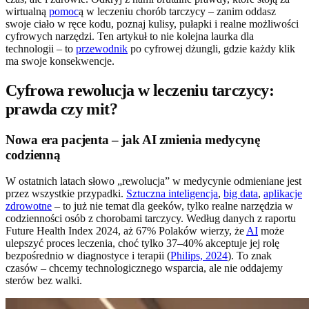
wirtualną
pomoc
ą w leczeniu chorób tarczycy – zanim oddasz
swoje ciało w ręce kodu, poznaj kulisy, pułapki i realne możliwości
cyfrowych narzędzi. Ten artykuł to nie kolejna laurka dla
technologii – to
przewodnik
po cyfrowej dżungli, gdzie każdy klik
ma swoje konsekwencje.
Cyfrowa rewolucja w leczeniu tarczycy:
prawda czy mit?
Nowa era pacjenta – jak AI zmienia medycynę
codzienną
W ostatnich latach słowo „rewolucja” w medycynie odmieniane jest
przez wszystkie przypadki.
Sztuczna inteligencja
,
big data
,
aplikacje
zdrowotne
– to już nie temat dla geeków, tylko realne narzędzia w
codzienności osób z chorobami tarczycy. Według danych z raportu
Future Health Index 2024, aż 67% Polaków wierzy, że
AI
może
ulepszyć proces leczenia, choć tylko 37–40% akceptuje jej rolę
bezpośrednio w diagnostyce i terapii (
Philips, 2024
). To znak
czasów – chcemy technologicznego wsparcia, ale nie oddajemy
sterów bez walki.