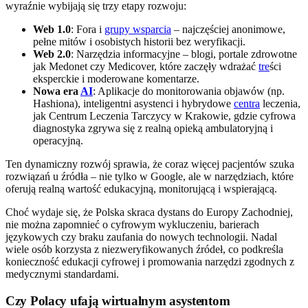
wyraźnie wybijają się trzy etapy rozwoju:
Web 1.0
: Fora i
grupy wsparcia
– najczęściej anonimowe,
pełne mitów i osobistych historii bez weryfikacji.
Web 2.0
: Narzędzia informacyjne – blogi, portale zdrowotne
jak Medonet czy Medicover, które zaczęły wdrażać
tre
ści
eksperckie i moderowane komentarze.
Nowa era
AI
: Aplikacje do monitorowania objawów (np.
Hashiona), inteligentni asystenci i hybrydowe
centra
leczenia,
jak Centrum Leczenia Tarczycy w Krakowie, gdzie cyfrowa
diagnostyka zgrywa się z realną opieką ambulatoryjną i
operacyjną.
Ten dynamiczny rozwój sprawia, że coraz więcej pacjentów szuka
rozwiązań u źródła – nie tylko w Google, ale w narzędziach, które
oferują realną wartość edukacyjną, monitorującą i wspierającą.
Choć wydaje się, że Polska skraca dystans do Europy Zachodniej,
nie można zapomnieć o cyfrowym wykluczeniu, barierach
językowych czy braku zaufania do nowych technologii. Nadal
wiele osób korzysta z niezweryfikowanych źródeł, co podkreśla
konieczność edukacji cyfrowej i promowania narzędzi zgodnych z
medycznymi standardami.
Czy Polacy ufają wirtualnym asystentom