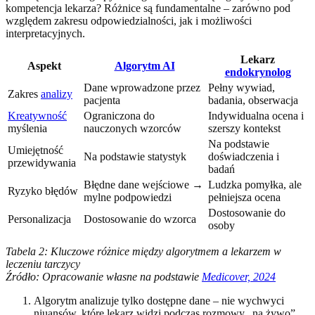
kompetencja lekarza? Różnice są fundamentalne – zarówno pod
względem zakresu odpowiedzialności, jak i możliwości
interpretacyjnych.
Lekarz
Aspekt
Algorytm AI
endokrynolog
Dane wprowadzone przez
Pełny wywiad,
Zakres
analizy
pacjenta
badania, obserwacja
Kreatywność
Ograniczona do
Indywidualna ocena i
myślenia
nauczonych wzorców
szerszy kontekst
Na podstawie
Umiejętność
Na podstawie statystyk
doświadczenia i
przewidywania
badań
Błędne dane wejściowe →
Ludzka pomyłka, ale
Ryzyko błędów
mylne podpowiedzi
pełniejsza ocena
Dostosowanie do
Personalizacja
Dostosowanie do wzorca
osoby
Tabela 2: Kluczowe różnice między algorytmem a lekarzem w
leczeniu tarczycy
Źródło: Opracowanie własne na podstawie
Medicover, 2024
Algorytm analizuje tylko dostępne dane – nie wychwyci
niuansów, które lekarz widzi podczas rozmowy „na żywo”.