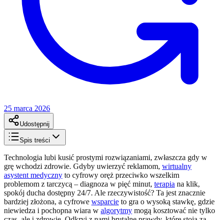
25 marca 2026
Udostępnij
Spis treści
Technologia lubi kusić prostymi rozwiązaniami, zwłaszcza gdy w
grę wchodzi zdrowie. Gdyby uwierzyć reklamom,
wirtualny
asystent medyczny
to cyfrowy oręż przeciwko wszelkim
problemom z tarczycą – diagnoza w pięć minut,
terapia
na klik,
spokój ducha dostępny 24/7. Ale rzeczywistość? Ta jest znacznie
bardziej złożona, a cyfrowe
wsparcie
to gra o wysoką stawkę, gdzie
niewiedza i pochopna wiara w
algorytmy
mogą kosztować nie tylko
czas, ale i zdrowie. Odkryj z nami brutalne prawdy, które stoją za