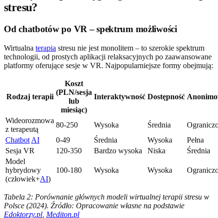
stresu?
Od chatbotów po VR – spektrum możliwości
Wirtualna
terapia
stresu nie jest monolitem – to szerokie spektrum
technologii, od prostych aplikacji relaksacyjnych po zaawansowane
platformy oferujące sesje w VR. Najpopularniejsze formy obejmują:
Koszt
(PLN/sesja
Rodzaj terapii
Interaktywność
Dostępność
Anonimo
lub
miesiąc)
Wideorozmowa
80-250
Wysoka
Średnia
Ogranicz
z terapeutą
Chatbot
AI
0-49
Średnia
Wysoka
Pełna
Sesja VR
120-350
Bardzo wysoka
Niska
Średnia
Model
hybrydowy
100-180
Wysoka
Wysoka
Ogranicz
(człowiek+
AI
)
Tabela 2: Porównanie głównych modeli wirtualnej terapii stresu w
Polsce (2024). Źródło: Opracowanie własne na podstawie
Edoktorzy.pl
,
Mediton.pl