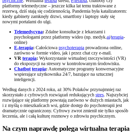
psychiczne
. Wirtualna
terapia
stresu,
e-terapia
, chatboty czy
platformy telemedyczne – jeszcze kilka lat temu traktowane z
rezerwą, dziś stają się codziennością. Pandemia była katalizatorem:
kiedy gabinety zamknęły drzwi, smartfony i laptopy stały się
nowymi portalami do ulgi.
Telemedycyna
:
Zdalne konsultacje z lekarzami i
psychologami przez platformy wideo (np. medyk.
ai
/
terapia
-
online)
E-terapia
:
Całościowa
psychoterapia
prowadzona online,
zarówno w formie video, jak i przez chat czy e-mail.
VR
terapia
:
Wykorzystanie wirtualnej rzeczywistości (VR)
do ekspozycji na stresory w kontrolowanym środowisku.
Chatbot
terapia
:
Automatyczne programy konwersacyjne
wspierające użytkownika 24/7, bazujące na sztucznej
inteligencji.
Według danych z 2024 roku, aż 30% Polaków przynajmniej raz
skorzystało z cyfrowych rozwiązań redukujących
stres
. Najszybciej
rozwijające się platformy powstają zarówno w dużych miastach, jak
i z myślą o mieszkańcach wsi, gdzie dostęp do psychoterapii jest
dramatycznie ograniczony. Cyfrowy zwrot zmienił nie tylko sposób
leczenia, ale i całą kulturę rozmowy o zdrowiu psychicznym.
Na czym naprawdę polega wirtualna terapia