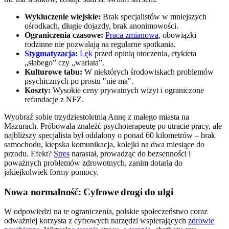
Wykluczenie wiejskie:
Brak specjalistów w mniejszych
ośrodkach, długie dojazdy, brak anonimowości.
Ograniczenia czasowe:
Praca zmianowa
, obowiązki
rodzinne nie pozwalają na regularne spotkania.
Stygmatyzacja
:
Lęk
przed opinią otoczenia, etykieta
„słabego” czy „wariata”.
Kulturowe tabu:
W niektórych środowiskach problemów
psychicznych po prostu "nie ma".
Koszty:
Wysokie ceny prywatnych wizyt i ograniczone
refundacje z NFZ.
Wyobraź sobie trzydziestoletnią Annę z małego miasta na
Mazurach. Próbowała znaleźć psychoterapeutę po utracie pracy, ale
najbliższy specjalista był oddalony o ponad 60 kilometrów – brak
samochodu, kiepska komunikacja, kolejki na dwa miesiące do
przodu. Efekt?
Stres
narastał, prowadząc do bezsenności i
poważnych problemów zdrowotnych, zanim dotarła do
jakiejkolwiek formy pomocy.
Nowa normalność: Cyfrowe drogi do ulgi
W odpowiedzi na te ograniczenia, polskie społeczeństwo coraz
odważniej korzysta z cyfrowych narzędzi wspierających
zdrowie