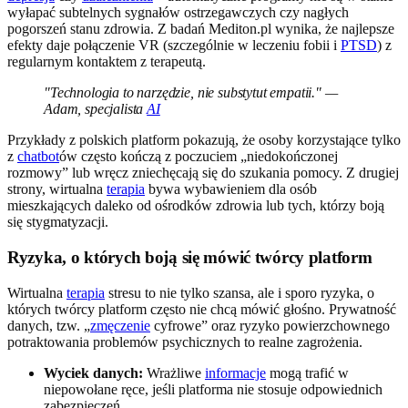
wyłapać subtelnych sygnałów ostrzegawczych czy nagłych
pogorszeń stanu zdrowia. Z badań Mediton.pl wynika, że najlepsze
efekty daje połączenie VR (szczególnie w leczeniu fobii i
PTSD
) z
regularnym kontaktem z terapeutą.
"Technologia to narzędzie, nie substytut empatii." —
Adam, specjalista
AI
Przykłady z polskich platform pokazują, że osoby korzystające tylko
z
chatbot
ów często kończą z poczuciem „niedokończonej
rozmowy” lub wręcz zniechęcają się do szukania pomocy. Z drugiej
strony, wirtualna
terapia
bywa wybawieniem dla osób
mieszkających daleko od ośrodków zdrowia lub tych, którzy boją
się stygmatyzacji.
Ryzyka, o których boją się mówić twórcy platform
Wirtualna
terapia
stresu to nie tylko szansa, ale i sporo ryzyka, o
których twórcy platform często nie chcą mówić głośno. Prywatność
danych, tzw. „
zmęczenie
cyfrowe” oraz ryzyko powierzchownego
potraktowania problemów psychicznych to realne zagrożenia.
Wyciek danych:
Wrażliwe
informacje
mogą trafić w
niepowołane ręce, jeśli platforma nie stosuje odpowiednich
zabezpieczeń.