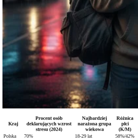
Procent osób
Najbardziej
Różnica
Kraj
deklarujących wzrost
narażona grupa
płci
stresu (2024)
wiekowa
(K/M)
Polska
70%
18-29 lat
58%/42%