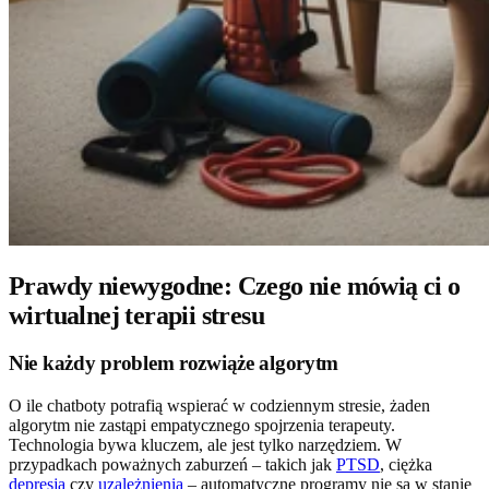
Prawdy niewygodne: Czego nie mówią ci o
wirtualnej terapii stresu
Nie każdy problem rozwiąże algorytm
O ile chatboty potrafią wspierać w codziennym stresie, żaden
algorytm nie zastąpi empatycznego spojrzenia terapeuty.
Technologia bywa kluczem, ale jest tylko narzędziem. W
przypadkach poważnych zaburzeń – takich jak
PTSD
, ciężka
depresja
czy
uzależnienia
– automatyczne programy nie są w stanie