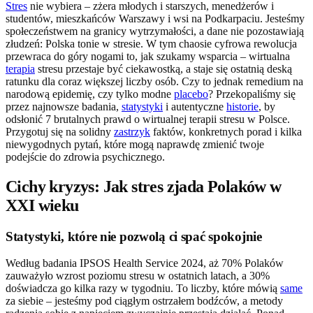
Stres
nie wybiera – zżera młodych i starszych, menedżerów i
studentów, mieszkańców Warszawy i wsi na Podkarpaciu. Jesteśmy
społeczeństwem na granicy wytrzymałości, a dane nie pozostawiają
złudzeń: Polska tonie w stresie. W tym chaosie cyfrowa rewolucja
przewraca do góry nogami to, jak szukamy wsparcia – wirtualna
terapia
stresu przestaje być ciekawostką, a staje się ostatnią deską
ratunku dla coraz większej liczby osób. Czy to jednak remedium na
narodową epidemię, czy tylko modne
placebo
? Przekopaliśmy się
przez najnowsze badania,
statystyki
i autentyczne
historie
, by
odsłonić 7 brutalnych prawd o wirtualnej terapii stresu w Polsce.
Przygotuj się na solidny
zastrzyk
faktów, konkretnych porad i kilka
niewygodnych pytań, które mogą naprawdę zmienić twoje
podejście do zdrowia psychicznego.
Cichy kryzys: Jak stres zjada Polaków w
XXI wieku
Statystyki, które nie pozwolą ci spać spokojnie
Według badania IPSOS Health Service 2024, aż 70% Polaków
zauważyło wzrost poziomu stresu w ostatnich latach, a 30%
doświadcza go kilka razy w tygodniu. To liczby, które mówią
same
za siebie – jesteśmy pod ciągłym ostrzałem bodźców, a metody