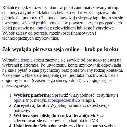
Różnicę między rozwiązaniami w pełni zautomatyzowanymi (np.
chatboty) a tymi z udziałem człowieka widać w zaangażowaniu i
głębokości pomocy. Chatboty sprawdzają się przy łagodnym stresie
i wstępnej selekcji problemów, ale w poważniejszych przypadkach
lepiej postawić na
kontakt
z człowiekiem lub sesje hybrydowe.
Wybór zależy od potrzeb, możliwości finansowych i
technologicznych użytkownika.
Jak wygląda pierwsza sesja online – krok po kroku
Wirtualna
terapia
stresu zaczyna się zwykle od prostego rejestru na
wybranej platformie. Po utworzeniu konta użytkownik odpowiada
na kilka pytań o stan psychiczny oraz preferowany rodzaj kontaktu.
Następnie wybiera się terapeutę (jeśli jest taka możliwość), ustala
dogodny termin (czasem tego samego dnia!) i… loguje się na
pierwszą sesję.
Wybierz platformę:
Sprawdź wiarygodność, certyfikaty i
opinie
(np. medyk.
ai
/
bezpieczenstwo
-terapii).
Zarejestruj konto:
Wypełnij formularz, określ swoje
potrzeby.
Wybierz specjalistę (lub rodzaj terapii):
Możesz
zdecydować się na człowieka, chatbota lub VR.
Ustal termin:
Wirtualne sesje zwykle dostępne są szybciej