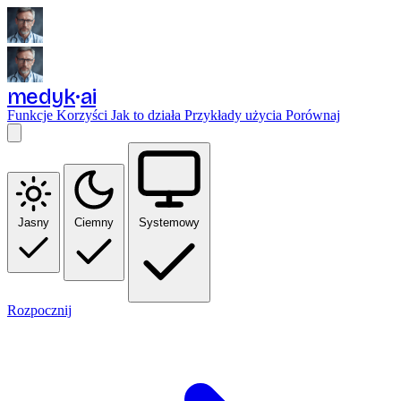
medyk
ai
Funkcje
Korzyści
Jak to działa
Przykłady użycia
Porównaj
Jasny
Ciemny
Systemowy
Rozpocznij