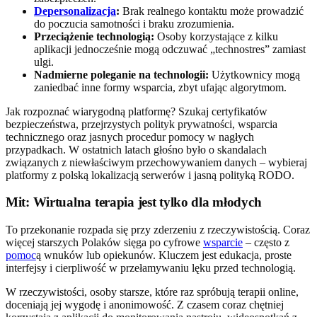
Depersonalizacja
:
Brak realnego kontaktu może prowadzić
do poczucia samotności i braku zrozumienia.
Przeciążenie technologią:
Osoby korzystające z kilku
aplikacji jednocześnie mogą odczuwać „technostres” zamiast
ulgi.
Nadmierne poleganie na technologii:
Użytkownicy mogą
zaniedbać inne formy wsparcia, zbyt ufając algorytmom.
Jak rozpoznać wiarygodną platformę? Szukaj certyfikatów
bezpieczeństwa, przejrzystych polityk prywatności, wsparcia
technicznego oraz jasnych procedur pomocy w nagłych
przypadkach. W ostatnich latach głośno było o skandalach
związanych z niewłaściwym przechowywaniem danych – wybieraj
platformy z polską lokalizacją serwerów i jasną polityką RODO.
Mit: Wirtualna terapia jest tylko dla młodych
To przekonanie rozpada się przy zderzeniu z rzeczywistością. Coraz
więcej starszych Polaków sięga po cyfrowe
wsparcie
– często z
pomoc
ą wnuków lub opiekunów. Kluczem jest edukacja, proste
interfejsy i cierpliwość w przełamywaniu lęku przed technologią.
W rzeczywistości, osoby starsze, które raz spróbują terapii online,
doceniają jej wygodę i anonimowość. Z czasem coraz chętniej