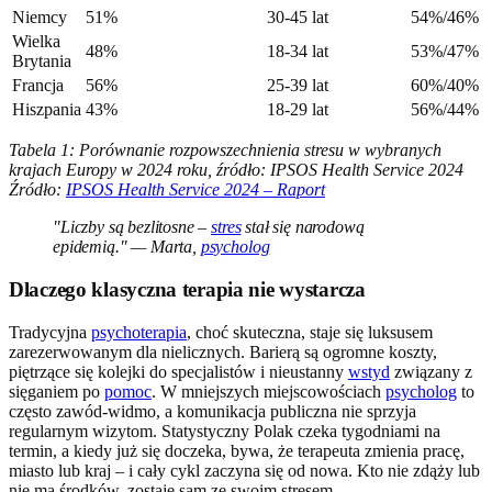
Niemcy
51%
30-45 lat
54%/46%
Wielka
48%
18-34 lat
53%/47%
Brytania
Francja
56%
25-39 lat
60%/40%
Hiszpania
43%
18-29 lat
56%/44%
Tabela 1: Porównanie rozpowszechnienia stresu w wybranych
krajach Europy w 2024 roku, źródło: IPSOS Health Service 2024
Źródło:
IPSOS Health Service 2024 – Raport
"Liczby są bezlitosne –
stres
stał się narodową
epidemią." — Marta,
psycholog
Dlaczego klasyczna terapia nie wystarcza
Tradycyjna
psychoterapia
, choć skuteczna, staje się luksusem
zarezerwowanym dla nielicznych. Barierą są ogromne koszty,
piętrzące się kolejki do specjalistów i nieustanny
wstyd
związany z
sięganiem po
pomoc
. W mniejszych miejscowościach
psycholog
to
często zawód-widmo, a komunikacja publiczna nie sprzyja
regularnym wizytom. Statystyczny Polak czeka tygodniami na
termin, a kiedy już się doczeka, bywa, że terapeuta zmienia pracę,
miasto lub kraj – i cały cykl zaczyna się od nowa. Kto nie zdąży lub
nie ma środków, zostaje sam ze swoim stresem.