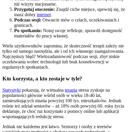
niż wizyty stacjonarne.
Przygotuj otoczenie:
Znajdź ciche miejsce, upewnij się, że
masz dobry
internet
.
Podczas sesji:
Otwarcie mów o celach, oczekiwaniach i
granicach.
Po spotkaniu:
Notuj swoje refleksje, sprawdź dostępność
materiałów do pracy własnej.
Wielu użytkowników zapomina, że skuteczność terapii zależy nie
tylko od samego narzędzia, ale i od ich własnego zaangażowania.
Najczęstszy błąd? Wielozadaniowość podczas sesji, zbyt niskie
oczekiwania wobec technologii lub brak konsekwencji w
regularnych spotkaniach.
Kto korzysta, a kto zostaje w tyle?
Statystyki
pokazują, że wirtualna
terapia
stresu zyskuje na
popularności głównie wśród osób w wieku 18-40 lat,
zamieszkujących miasta powyżej 100 tys. mieszkańców. Jednak
rośnie też udział seniorów – aż 18% osób powyżej 60. roku życia
deklaruje, że choć raz korzystało z pomocy online lub aplikacji
wspomagających redukcję stresu.
Jednak nie każdemu jest łatwo. Seniorzy i osoby z terenów
wiejskich mają trudności z obsługą nowych technologii, a