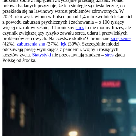
radzenia sobie z napięciem zwyczajnie przestają działać. Ponad
połowa badanych przyznaje, że ich strategie są nieskuteczne, co
przekłada się na lawinowy wzrost problemów zdrowotnych. W
2023 roku wystawiono w Polsce ponad 1,4 mln zwolnień lekarskich
z powodu zaburzeń psychicznych i zachowania – o 100 tysięcy
więcej niż rok wcześniej. Chroniczny
stres
to nie modny frazes, ale
czynnik zwiększający ryzyko zawału serca, udaru i przewlekłych
problemów sercowych. Najczęstsze skutki? Chroniczne
zmęczenie
(42%),
zaburzenia snu
(37%),
lęk
(30%). Szczególnie młodzi
odczuwają presję wynikającą z pandemii, wojny i rosnących
kosztów życia.
Statystyki
nie pozostawiają złudzeń –
stres
zjada
Polskę od środka.