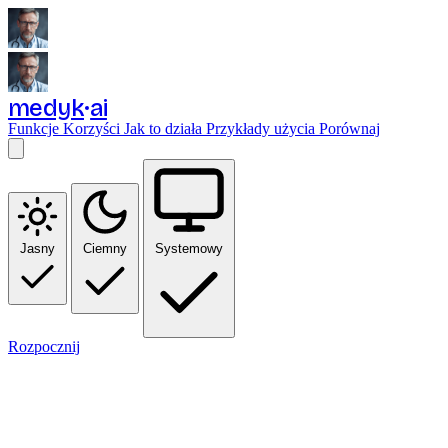
medyk
ai
Funkcje
Korzyści
Jak to działa
Przykłady użycia
Porównaj
Jasny
Ciemny
Systemowy
Rozpocznij