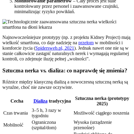
Monitorowanie parametrów
– Cały proces jest stale
kontrolowany przez personel i zaawansowane czujniki,
minimalizując ryzyko powikłań.
Najnowocześniejsze prototypy (np. z projektu Kidney Project) mają
wielkość smartfona, co daje nadzieję na
przełom
w mobilności i
komforcie życia (
Spidersweb.pl, 2021
). Jednak nawet one nie są w
stanie całkowicie zastąpić naturalnych nerek i wymagają regularnej
kontroli, co zdejmuje iluzję pełnej „wolności”.
Sztuczna nerka vs. dializa: co naprawdę się zmienia?
Różnice między klasyczną dializą a nowoczesną sztuczną nerką są
wyraźne, choć nie zawsze oczywiste.
Sztuczna nerka (prototypy
Cecha
Dializa
tradycyjna
2025)
3–5 h, 3 razy w
Czas trwania
Możliwość ciągłego noszenia
tygodniu
Ograniczona
Wysoka (urządzenie
Mobilność
(szpital/dom)
przenośne)