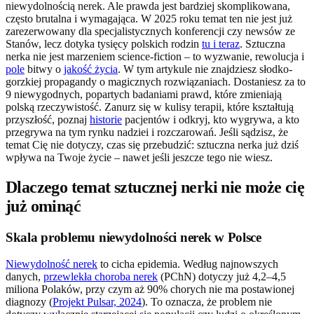
niewydolnością nerek. Ale prawda jest bardziej skomplikowana,
często brutalna i wymagająca. W 2025 roku temat ten nie jest już
zarezerwowany dla specjalistycznych konferencji czy newsów ze
Stanów, lecz dotyka tysięcy polskich rodzin
tu i teraz
. Sztuczna
nerka nie jest marzeniem science-fiction – to wyzwanie, rewolucja i
pole
bitwy o
jakość życia
. W tym artykule nie znajdziesz słodko-
gorzkiej propagandy o magicznych rozwiązaniach. Dostaniesz za to
9 niewygodnych, popartych badaniami prawd, które zmieniają
polską rzeczywistość. Zanurz się w kulisy terapii, które kształtują
przyszłość, poznaj
historie
pacjentów i odkryj, kto wygrywa, a kto
przegrywa na tym rynku nadziei i rozczarowań. Jeśli sądzisz, że
temat Cię nie dotyczy, czas się przebudzić: sztuczna nerka już dziś
wpływa na Twoje życie – nawet jeśli jeszcze tego nie wiesz.
Dlaczego temat sztucznej nerki nie może cię
już ominąć
Skala problemu niewydolności nerek w Polsce
Niewydolność nerek
to cicha epidemia. Według najnowszych
danych,
przewlekła choroba nerek
(PChN) dotyczy już 4,2–4,5
miliona Polaków, przy czym aż 90% chorych nie ma postawionej
diagnozy (
Projekt Pulsar, 2024
). To oznacza, że problem nie