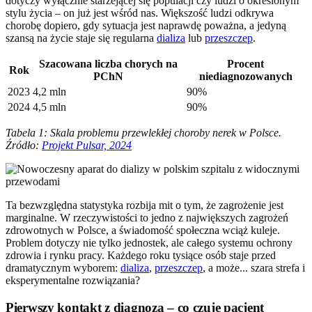
dotyczy wyłącznie starzejącej się populacji czy ludzi o określonym
stylu życia – on już jest wśród nas. Większość ludzi odkrywa
chorobę dopiero, gdy sytuacja jest naprawdę poważna, a jedyną
szansą na życie staje się regularna
dializa
lub
przeszczep
.
Szacowana liczba chorych na
Procent
Rok
PChN
niediagnozowanych
2023
4,2 mln
90%
2024
4,5 mln
90%
Tabela 1: Skala problemu przewlekłej choroby nerek w Polsce.
Źródło:
Projekt Pulsar, 2024
Ta bezwzględna statystyka rozbija mit o tym, że zagrożenie jest
marginalne. W rzeczywistości to jedno z największych zagrożeń
zdrowotnych w Polsce, a świadomość społeczna wciąż kuleje.
Problem dotyczy nie tylko jednostek, ale całego systemu ochrony
zdrowia i rynku pracy. Każdego roku tysiące osób staje przed
dramatycznym wyborem:
dializa
,
przeszczep
, a może... szara strefa i
eksperymentalne rozwiązania?
Pierwszy kontakt z diagnozą – co czuje pacjent