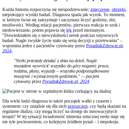
Każda historia rozpoczyna się niespodziewanie:
zmęczenie
,
obrzęki
,
niepokojące wyniki badań. Diagnoza spada jak wyrok. To moment,
w którym świat się zatrzymuje i zaczynasz liczyć godziny, dni,
możliwości. Według relacji pacjentów, pierwsza reakcja to szok i
niedowierzanie, potem pojawia się
lęk
przed nieznanym.
"Dowiedziałem się o niewydolności nerek podczas rutynowych
badań. Nagle zwykłe życie stało się serią decyzji o przetrwaniu" –
wspomina jeden z pacjentów cytowany przez
PoradnikZdrowie.pl,
2024
.
"Nerki przestały działać z dnia na dzień. Nagle
musiałem wywrócić wszystko do góry nogami: praca,
rodzina, plany, wyjazdy – wszystko podporządkowane
maszynie i wyznaczonym godzinom." — pacjent
cytowany przez
PoradnikZdrowie.pl, 2024
Dla wielu ludzi diagnoza to także początek walki z czasem i
systemem: czy znajdzie się dla nich
przeszczep
, czy będą skazani na
regularne dializy, czy mogą liczyć na dostęp do innowacyjnych
terapii? W tej sytuacji świadomość istnienia sztucznej nerki staje się
nie tyle pocieszeniem, co kolejnym źródłem pytań – i niepokoju.