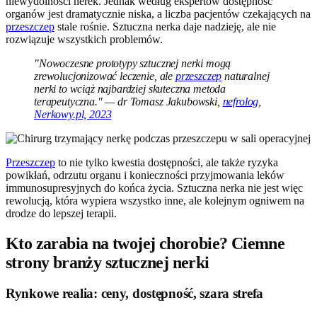
niewydolności nerek. Jednak według ekspertów dostępność
organów jest dramatycznie niska, a liczba pacjentów czekających na
przeszczep
stale rośnie. Sztuczna nerka daje nadzieję, ale nie
rozwiązuje wszystkich problemów.
"Nowoczesne prototypy sztucznej nerki mogą
zrewolucjonizować leczenie, ale
przeszczep
naturalnej
nerki to wciąż najbardziej skuteczna metoda
terapeutyczna." — dr Tomasz Jakubowski,
nefrolog
,
Nerkowy.pl, 2023
Przeszczep
to nie tylko kwestia dostępności, ale także ryzyka
powikłań, odrzutu organu i konieczności przyjmowania leków
immunosupresyjnych do końca życia. Sztuczna nerka nie jest więc
rewolucją, która wypiera wszystko inne, ale kolejnym ogniwem na
drodze do lepszej terapii.
Kto zarabia na twojej chorobie? Ciemne
strony branży sztucznej nerki
Rynkowe realia: ceny, dostępność, szara strefa