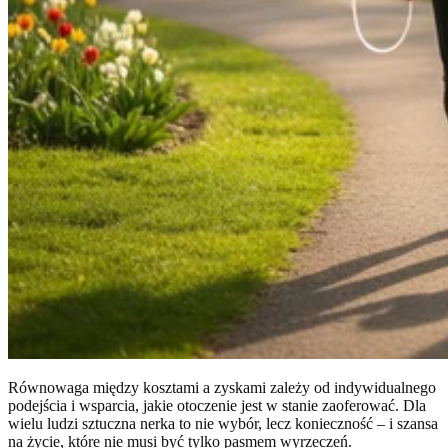
Równowaga między kosztami a zyskami zależy od indywidualnego
podejścia i wsparcia, jakie otoczenie jest w stanie zaoferować. Dla
wielu ludzi sztuczna nerka to nie wybór, lecz konieczność – i szansa
na życie, które nie musi być tylko pasmem wyrzeczeń.