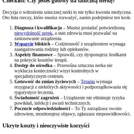
Checklist: Czy jesteś gotowy na sztuczną nerkę?
Decyzja o wdrożeniu sztucznej nerki to nie tylko kwestia medyczna.
Oto lista rzeczy, które musisz rozważyć, zanim podejmiesz ten krok:
Diagnoza i kwalifikacja
– Musisz posiadać potwierdzoną
niewydolność nerek
, a stan zdrowia musi pozwalać na
zastosowanie urządzenia.
Wsparcie
bliskich
– Codzienność z urządzeniem wymaga
zaangażowania rodziny lub opiekunów.
Aspekty finansowe
– Sprawdź, czy dysponujesz środkami
na pokrycie kosztów terapii.
Dostęp do ośrodka
– Przenośna sztuczna nerka nie
wyklucza konieczności wizyt kontrolnych w
specjalistycznym centrum.
Gotowość do zmian życiowych
–
Terapia
wymaga
rezygnacji z niektórych aktywności i podporządkowania się
rygorystyce leczenia.
Świadomość zagrożeń
– Urządzenie nie eliminuje ryzyka
powikłań, infekcji i awarii technicznych.
Poczucie odpowiedzialności
– To Ty zarządzasz swoim
zdrowiem, monitorujesz objawy, zgłaszasz nieprawidłowości.
Ukryte koszty i nieoczywiste korzyści