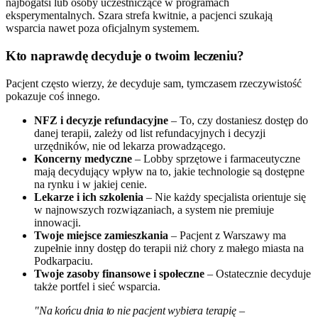
najbogatsi lub osoby uczestniczące w programach
eksperymentalnych. Szara strefa kwitnie, a pacjenci szukają
wsparcia nawet poza oficjalnym systemem.
Kto naprawdę decyduje o twoim leczeniu?
Pacjent często wierzy, że decyduje sam, tymczasem rzeczywistość
pokazuje coś innego.
NFZ i decyzje refundacyjne
– To, czy dostaniesz dostęp do
danej terapii, zależy od list refundacyjnych i decyzji
urzędników, nie od lekarza prowadzącego.
Koncerny medyczne
– Lobby sprzętowe i farmaceutyczne
mają decydujący wpływ na to, jakie technologie są dostępne
na rynku i w jakiej cenie.
Lekarze i ich szkolenia
– Nie każdy specjalista orientuje się
w najnowszych rozwiązaniach, a system nie premiuje
innowacji.
Twoje miejsce zamieszkania
– Pacjent z Warszawy ma
zupełnie inny dostęp do terapii niż chory z małego miasta na
Podkarpaciu.
Twoje zasoby finansowe i społeczne
– Ostatecznie decyduje
także portfel i sieć wsparcia.
"Na końcu dnia to nie pacjent wybiera terapię –