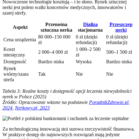
Nowoczesne technologie kosztują – i to słono. Rynek sztucznej
nerki jest polem walki koncernów medycznych, innowatorów i
szarej strefy.
Przenośna
Dializa
Przeszczep
Aspekt
sztuczna nerka
stacjonarna
nerki
80 000–150 000
0 zł (dzięki
0 zł (dzięki
Cena urządzenia
zł
refundacji)
refundacji)
Koszt
1 000–2 500
2 000–4 000 zł
500–1 500 zł
miesięczny
zł
Dostępność
Bardzo niska
Wysoka
Bardzo niska
Rynek
wtórny/szara
Tak
Nie
Nie
strefa
Tabela 3: Realne koszty i dostępność opcji leczenia niewydolności
nerek w Polsce (2025)
Źródło: Opracowanie własne na podstawie
PoradnikZdrowie.pl,
2024
,
Nerkowy.pl, 2023
Za technologiczną innowacją stoi surowa rzeczywistość finansowa.
W praktyce dostęp do najnowszych rozwiązań mają jedynie