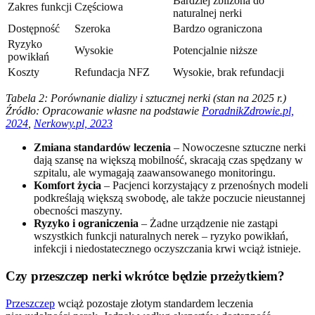
Bardziej zbliżona do
Zakres funkcji
Częściowa
naturalnej nerki
Dostępność
Szeroka
Bardzo ograniczona
Ryzyko
Wysokie
Potencjalnie niższe
powikłań
Koszty
Refundacja NFZ
Wysokie, brak refundacji
Tabela 2: Porównanie dializy i sztucznej nerki (stan na 2025 r.)
Źródło: Opracowanie własne na podstawie
PoradnikZdrowie.pl,
2024
,
Nerkowy.pl, 2023
Zmiana standardów leczenia
– Nowoczesne sztuczne nerki
dają szansę na większą mobilność, skracają czas spędzany w
szpitalu, ale wymagają zaawansowanego monitoringu.
Komfort życia
– Pacjenci korzystający z przenośnych modeli
podkreślają większą swobodę, ale także poczucie nieustannej
obecności maszyny.
Ryzyko i ograniczenia
– Żadne urządzenie nie zastąpi
wszystkich funkcji naturalnych nerek – ryzyko powikłań,
infekcji i niedostatecznego oczyszczania krwi wciąż istnieje.
Czy przeszczep nerki wkrótce będzie przeżytkiem?
Przeszczep
wciąż pozostaje złotym standardem leczenia