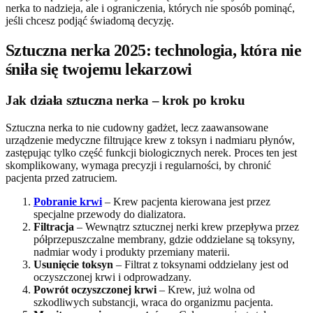
nerka to nadzieja, ale i ograniczenia, których nie sposób pominąć,
jeśli chcesz podjąć świadomą decyzję.
Sztuczna nerka 2025: technologia, która nie
śniła się twojemu lekarzowi
Jak działa sztuczna nerka – krok po kroku
Sztuczna nerka to nie cudowny gadżet, lecz zaawansowane
urządzenie medyczne filtrujące krew z toksyn i nadmiaru płynów,
zastępując tylko część funkcji biologicznych nerek. Proces ten jest
skomplikowany, wymaga precyzji i regularności, by chronić
pacjenta przed zatruciem.
Pobranie krwi
– Krew pacjenta kierowana jest przez
specjalne przewody do dializatora.
Filtracja
– Wewnątrz sztucznej nerki krew przepływa przez
półprzepuszczalne membrany, gdzie oddzielane są toksyny,
nadmiar wody i produkty przemiany materii.
Usunięcie toksyn
– Filtrat z toksynami oddzielany jest od
oczyszczonej krwi i odprowadzany.
Powrót oczyszczonej krwi
– Krew, już wolna od
szkodliwych substancji, wraca do organizmu pacjenta.