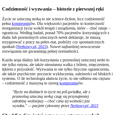
Codzienność i wyzwania – historie z pierwszej ręki
Życie ze sztuczną nerką to nie science-fiction, lecz codzienność
pełna
kompromis
ów. Dla większości pacjentów to konieczność
reorganizacji życia wokół terapii i urządzenia, które – choć ratuje –
ogranicza. Według badań, ponad 70% pacjentów korzystających z
dializ lub przenośnych sztucznych nerek deklaruje, że muszą
rezygnować z pracy na pełen etat, podróży czy spontanicznych
spotkań (
Nerkowy.pl, 2023
). Nawet najbardziej nowoczesne
rozwiązania nie gwarantują pełnej normalności.
Każda sesja dializy lub korzystania z przenośnej sztucznej nerki to
nie tylko rutyna, ale także nieustanna walka z bólem, zmęczeniem,
lękiem o przyszłość. Wyzwania to nie tylko fizyczne ograniczenia,
ale także psychiczne: poczucie wykluczenia, zależności od bliskich i
systemu. O ile technologia ułatwia życie, to nie odbiera mu ciężaru
– codzienność z maszyną to szereg
kompromis
ów.
"Bycie na dializach to życie na pół gwizdka, ale z
przenośną sztuczną nerką czuję się przynajmniej
odrobinę wolniejszy – choć cena tej wolności jest
wysoka." — pacjent cytowany przez
Nerkowy.pl, 2023