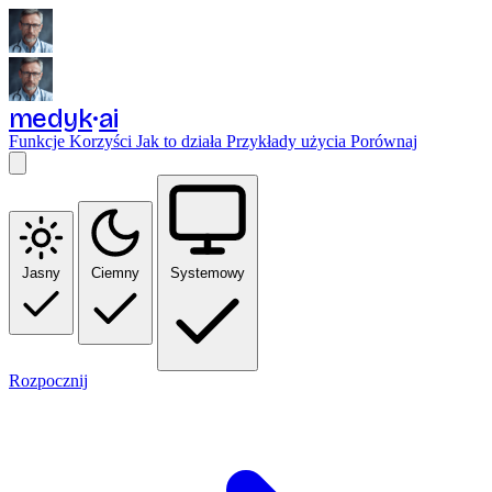
medyk
ai
Funkcje
Korzyści
Jak to działa
Przykłady użycia
Porównaj
Jasny
Ciemny
Systemowy
Rozpocznij