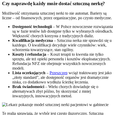
Czy naprawdę każdy może dostać sztuczną nerkę?
Możliwość otrzymania sztucznej nerki to nie automat. Bariery są
liczne – od finansowych, przez organizacyjne, po czysto medyczne.
Dostępność technologii
– W Polsce nowoczesne rozwiązania
są w fazie testów lub dostępne tylko w wybranych ośrodkach.
Większość chorych korzysta z tradycyjnych dializ.
Kwalifikacja medyczna
– Sztuczna nerka nie sprawdzi się u
każdego. O kwalifikacji decyduje wiele czynników: wiek,
schorzenia towarzyszące, stan ogólny.
Koszty i refundacja
– Koszt terapii to kwestia nie tylko
sprzętu, ale też opieki personelu i kosztów eksploatacyjnych.
Refundacja NFZ nie obejmuje wszystkich nowoczesnych
modeli.
Lista oczekujących
–
Przeszczep
wciąż traktowany jest jako
„złoty standard”, ale dostępność organów jest dramatycznie
niska, co dodatkowo wydłuża ścieżkę leczenia.
Brak świadomości
– Wielu chorych dowiaduje się o
alternatywach zbyt późno, by skorzystać z mniej
inwazyjnych, innowacyjnych metod.
Te realia sprawiają, że wybór jest często iluzoryczny. Sztuczna