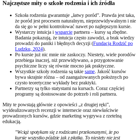
Najczęstsze mity o szkole rodzenia i ich źródła
Szkoła rodzenia gwarantuje „łatwy poród”. Prawda jest taka,
że poród jest procesem naturalnym, nieprzewidywalnym i nie
da się go w pełni kontrolować nawet po najlepszym kursie.
Wystarczy intuicja i
wsparcie
partnera – kursy są zbędne.
Badania pokazują, że intuicja często zawodzi, a brak wiedzy
prowadzi do paniki i błędnych decyzji (
Fundacja Rodzić po
Ludzku, 2024
).
Po kursie już nic mnie nie zaskoczy. Niestety, wiele porodów
przebiega inaczej, niż przewidywano, a przygotowanie
psychiczne liczy się równie mocno jak praktyczne.
Wszystkie szkoły rodzenia są takie
same
. Jakość kursów
bywa skrajnie różna – od zaangażowanych położnych po
czysto teoretyczne wykłady bez praktyki.
Partnerzy są tylko statystami na kursach. Coraz częściej
programy są dostosowane do potrzeb i roli partnera.
Mity te powstają głównie z opowieści „z drugiej ręki”,
wyidealizowanych recenzji w internecie oraz niewłaściwie
prowadzonych kursów, gdzie marketing wygrywa z rzetelną
edukacją.
"Wciąż spotykam się z rodzicami przekonanymi, że po
kursie wszystko pójdzie jak z płatka. To niestety nie jest