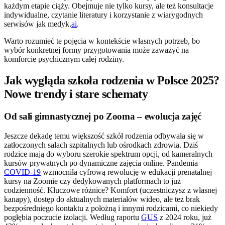
każdym etapie ciąży. Obejmuje nie tylko kursy, ale też konsultacje
indywidualne, czytanie literatury i korzystanie z wiarygodnych
serwisów jak medyk.
ai
.
Warto rozumieć te pojęcia w kontekście własnych potrzeb, bo
wybór konkretnej formy przygotowania może zaważyć na
komforcie psychicznym całej rodziny.
Jak wygląda szkoła rodzenia w Polsce 2025?
Nowe trendy i stare schematy
Od sali gimnastycznej po Zooma – ewolucja zajęć
Jeszcze dekadę temu większość szkół rodzenia odbywała się w
zatłoczonych salach szpitalnych lub ośrodkach zdrowia. Dziś
rodzice mają do wyboru szerokie spektrum opcji, od kameralnych
kursów prywatnych po dynamiczne zajęcia online. Pandemia
COVID-19
wzmocniła cyfrową rewolucję w edukacji prenatalnej –
kursy na Zoomie czy dedykowanych platformach to już
codzienność. Kluczowe różnice? Komfort (uczestniczysz z własnej
kanapy), dostęp do aktualnych materiałów wideo, ale też brak
bezpośredniego kontaktu z położną i innymi rodzicami, co niekiedy
pogłębia poczucie izolacji. Według raportu
GUS
z 2024 roku, już