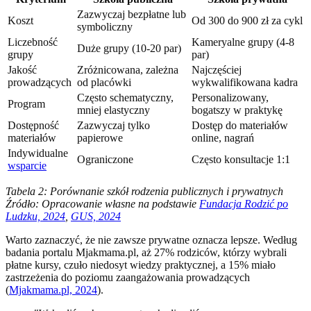
Zazwyczaj bezpłatne lub
Koszt
Od 300 do 900 zł za cykl
symboliczny
Liczebność
Kameryalne grupy (4-8
Duże grupy (10-20 par)
grupy
par)
Jakość
Zróżnicowana, zależna
Najczęściej
prowadzących
od placówki
wykwalifikowana kadra
Często schematyczny,
Personalizowany,
Program
mniej elastyczny
bogatszy w praktykę
Dostępność
Zazwyczaj tylko
Dostęp do materiałów
materiałów
papierowe
online, nagrań
Indywidualne
Ograniczone
Często konsultacje 1:1
wsparcie
Tabela 2: Porównanie szkół rodzenia publicznych i prywatnych
Źródło: Opracowanie własne na podstawie
Fundacja Rodzić po
Ludzku, 2024
,
GUS, 2024
Warto zaznaczyć, że nie zawsze prywatne oznacza lepsze. Według
badania portalu Mjakmama.pl, aż 27% rodziców, którzy wybrali
płatne kursy, czuło niedosyt wiedzy praktycznej, a 15% miało
zastrzeżenia do poziomu zaangażowania prowadzących
(
Mjakmama.pl, 2024
).