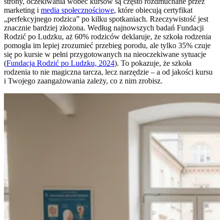
strony, oczekiwania wobec kursów są często rozdmuchane przez
marketing i
media społecznościowe
, które obiecują certyfikat
„perfekcyjnego rodzica” po kilku spotkaniach. Rzeczywistość jest
znacznie bardziej złożona. Według najnowszych badań Fundacji
Rodzić po Ludzku, aż 60% rodziców deklaruje, że szkoła rodzenia
pomogła im lepiej zrozumieć przebieg porodu, ale tylko 35% czuje
się po kursie w pełni przygotowanych na nieoczekiwane sytuacje
(
Fundacja Rodzić po Ludzku, 2024
). To pokazuje, że szkoła
rodzenia to nie magiczna tarcza, lecz narzędzie – a od jakości kursu
i Twojego zaangażowania zależy, co z nim zrobisz.