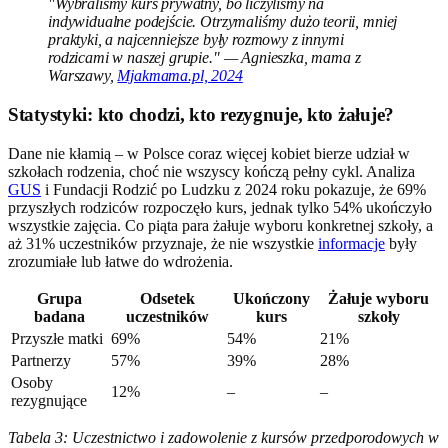
"Wybraliśmy kurs prywatny, bo liczyliśmy na
indywidualne podejście. Otrzymaliśmy dużo teorii, mniej
praktyki, a najcenniejsze były rozmowy z innymi
rodzicami w naszej grupie." — Agnieszka, mama z
Warszawy,
Mjakmama.pl, 2024
Statystyki: kto chodzi, kto rezygnuje, kto żałuje?
Dane nie kłamią – w Polsce coraz więcej kobiet bierze udział w
szkołach rodzenia, choć nie wszyscy kończą pełny cykl. Analiza
GUS
i Fundacji Rodzić po Ludzku z 2024 roku pokazuje, że 69%
przyszłych rodziców rozpoczęło kurs, jednak tylko 54% ukończyło
wszystkie zajęcia. Co piąta para żałuje wyboru konkretnej szkoły, a
aż 31% uczestników przyznaje, że nie wszystkie
informacje
były
zrozumiałe lub łatwe do wdrożenia.
Grupa
Odsetek
Ukończony
Żałuje wyboru
badana
uczestników
kurs
szkoły
Przyszłe matki
69%
54%
21%
Partnerzy
57%
39%
28%
Osoby
12%
–
–
rezygnujące
Tabela 3: Uczestnictwo i zadowolenie z kursów przedporodowych w