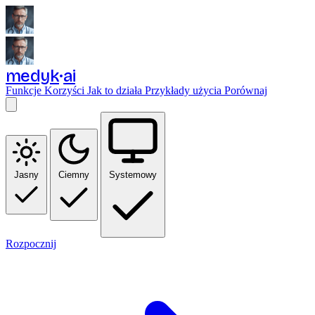
medyk
ai
Funkcje
Korzyści
Jak to działa
Przykłady użycia
Porównaj
Jasny
Ciemny
Systemowy
Rozpocznij