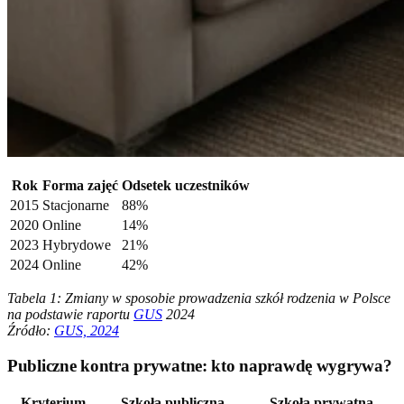
Rok
Forma zajęć
Odsetek uczestników
2015
Stacjonarne
88%
2020
Online
14%
2023
Hybrydowe
21%
2024
Online
42%
Tabela 1: Zmiany w sposobie prowadzenia szkół rodzenia w Polsce
na podstawie raportu
GUS
2024
Źródło:
GUS, 2024
Publiczne kontra prywatne: kto naprawdę wygrywa?
Kryterium
Szkoła publiczna
Szkoła prywatna