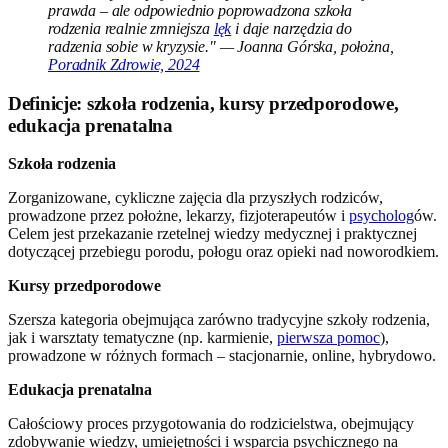
prawda – ale odpowiednio poprowadzona szkoła
rodzenia realnie zmniejsza
lęk
i daje narzędzia do
radzenia sobie w kryzysie." — Joanna Górska, położna,
Poradnik Zdrowie, 2024
Definicje: szkoła rodzenia, kursy przedporodowe,
edukacja prenatalna
Szkoła rodzenia
Zorganizowane, cykliczne zajęcia dla przyszłych rodziców,
prowadzone przez położne, lekarzy, fizjoterapeutów i
psycholog
ów.
Celem jest przekazanie rzetelnej wiedzy medycznej i praktycznej
dotyczącej przebiegu porodu, połogu oraz opieki nad noworodkiem.
Kursy przedporodowe
Szersza kategoria obejmująca zarówno tradycyjne szkoły rodzenia,
jak i warsztaty tematyczne (np. karmienie,
pierwsza pomoc
),
prowadzone w różnych formach – stacjonarnie, online, hybrydowo.
Edukacja prenatalna
Całościowy proces przygotowania do rodzicielstwa, obejmujący
zdobywanie wiedzy, umiejętności i wsparcia psychicznego na