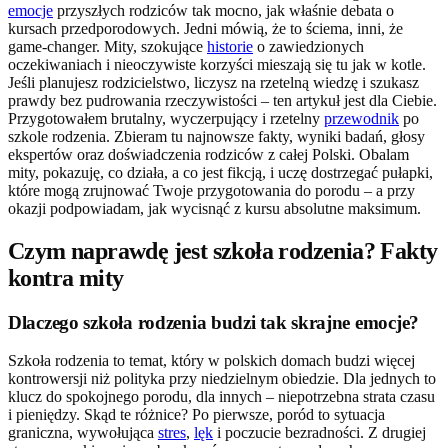
emocje
przyszłych rodziców tak mocno, jak właśnie debata o
kursach przedporodowych. Jedni mówią, że to ściema, inni, że
game-changer. Mity, szokujące
historie
o zawiedzionych
oczekiwaniach i nieoczywiste korzyści mieszają się tu jak w kotle.
Jeśli planujesz rodzicielstwo, liczysz na rzetelną wiedzę i szukasz
prawdy bez pudrowania rzeczywistości – ten artykuł jest dla Ciebie.
Przygotowałem brutalny, wyczerpujący i rzetelny
przewodnik
po
szkole rodzenia. Zbieram tu najnowsze fakty, wyniki badań, głosy
ekspertów oraz doświadczenia rodziców z całej Polski. Obalam
mity, pokazuję, co działa, a co jest fikcją, i uczę dostrzegać pułapki,
które mogą zrujnować Twoje przygotowania do porodu – a przy
okazji podpowiadam, jak wycisnąć z kursu absolutne maksimum.
Czym naprawdę jest szkoła rodzenia? Fakty
kontra mity
Dlaczego szkoła rodzenia budzi tak skrajne emocje?
Szkoła rodzenia to temat, który w polskich domach budzi więcej
kontrowersji niż polityka przy niedzielnym obiedzie. Dla jednych to
klucz do spokojnego porodu, dla innych – niepotrzebna strata czasu
i pieniędzy. Skąd te różnice? Po pierwsze, poród to sytuacja
graniczna, wywołująca
stres
,
lęk
i poczucie bezradności. Z drugiej