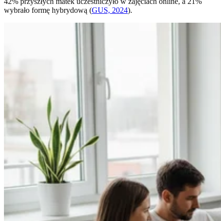
42% przyszłych matek uczestniczyło w zajęciach online, a 21%
wybrało formę hybrydową (
GUS, 2024
).