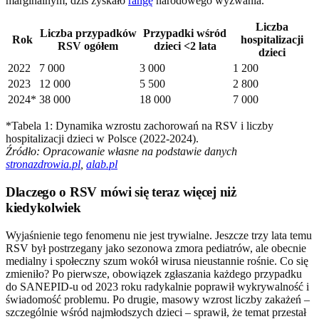
marginalnym, dziś zyskało
rangę
narodowego wyzwania.
Liczba
Liczba przypadków
Przypadki wśród
Rok
hospitalizacji
RSV ogółem
dzieci <2 lata
dzieci
2022
7 000
3 000
1 200
2023
12 000
5 500
2 800
2024*
38 000
18 000
7 000
*Tabela 1: Dynamika wzrostu zachorowań na RSV i liczby
hospitalizacji dzieci w Polsce (2022-2024).
Źródło: Opracowanie własne na podstawie danych
stronazdrowia.pl
,
alab.pl
Dlaczego o RSV mówi się teraz więcej niż
kiedykolwiek
Wyjaśnienie tego fenomenu nie jest trywialne. Jeszcze trzy lata temu
RSV był postrzegany jako sezonowa zmora pediatrów, ale obecnie
medialny i społeczny szum wokół wirusa nieustannie rośnie. Co się
zmieniło? Po pierwsze, obowiązek zgłaszania każdego przypadku
do SANEPID-u od 2023 roku radykalnie poprawił wykrywalność i
świadomość problemu. Po drugie, masowy wzrost liczby zakażeń –
szczególnie wśród najmłodszych dzieci – sprawił, że temat przestał