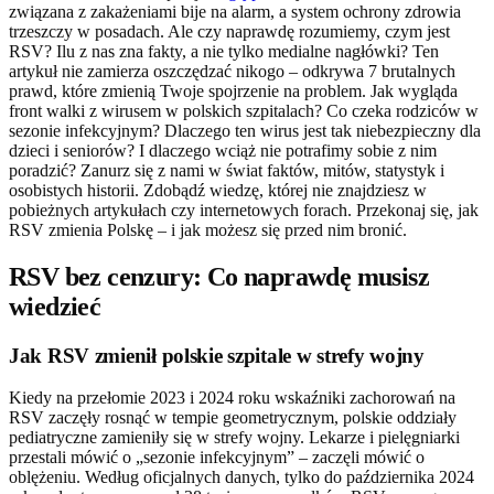
związana z zakażeniami bije na alarm, a system ochrony zdrowia
trzeszczy w posadach. Ale czy naprawdę rozumiemy, czym jest
RSV? Ilu z nas zna fakty, a nie tylko medialne nagłówki? Ten
artykuł nie zamierza oszczędzać nikogo – odkrywa 7 brutalnych
prawd, które zmienią Twoje spojrzenie na problem. Jak wygląda
front walki z wirusem w polskich szpitalach? Co czeka rodziców w
sezonie infekcyjnym? Dlaczego ten wirus jest tak niebezpieczny dla
dzieci i seniorów? I dlaczego wciąż nie potrafimy sobie z nim
poradzić? Zanurz się z nami w świat faktów, mitów, statystyk i
osobistych historii. Zdobądź wiedzę, której nie znajdziesz w
pobieżnych artykułach czy internetowych forach. Przekonaj się, jak
RSV zmienia Polskę – i jak możesz się przed nim bronić.
RSV bez cenzury: Co naprawdę musisz
wiedzieć
Jak RSV zmienił polskie szpitale w strefy wojny
Kiedy na przełomie 2023 i 2024 roku wskaźniki zachorowań na
RSV zaczęły rosnąć w tempie geometrycznym, polskie oddziały
pediatryczne zamieniły się w strefy wojny. Lekarze i pielęgniarki
przestali mówić o „sezonie infekcyjnym” – zaczęli mówić o
oblężeniu. Według oficjalnych danych, tylko do października 2024