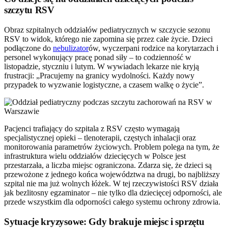
szczytu RSV
Obraz szpitalnych oddziałów pediatrycznych w szczycie sezonu
RSV to widok, którego nie zapomina się przez całe życie. Dzieci
podłączone do
nebulizator
ów, wyczerpani rodzice na korytarzach i
personel wykonujący pracę ponad siły – to codzienność w
listopadzie, styczniu i lutym. W wywiadach lekarze nie kryją
frustracji: „Pracujemy na granicy wydolności. Każdy nowy
przypadek to wyzwanie logistyczne, a czasem walkę o życie”.
Pacjenci trafiający do szpitala z RSV często wymagają
specjalistycznej opieki – tlenoterapii, częstych inhalacji oraz
monitorowania parametrów życiowych. Problem polega na tym, że
infrastruktura wielu oddziałów dziecięcych w Polsce jest
przestarzała, a liczba miejsc ograniczona. Zdarza się, że dzieci są
przewożone z jednego końca województwa na drugi, bo najbliższy
szpital nie ma już wolnych łóżek. W tej rzeczywistości RSV działa
jak bezlitosny egzaminator – nie tylko dla dziecięcej odporności, ale
przede wszystkim dla odporności całego systemu ochrony zdrowia.
Sytuacje kryzysowe: Gdy brakuje miejsc i sprzętu