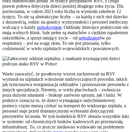
roku odnotowano ponad 38 tysięcy przypadków RSV, z czego
prawie połowa dotyczyła dzieci poniżej drugiego roku życia. Dla
porównania, w całym 2023 roku liczba ta wyniosła zaledwie 12
tysięcy. To nie są abstrakcyjne liczby – za każdą z nich stoi dziecko
z dusznością, rodzic na granicy wytrzymałości i personel medyczny
walczący o każdy
pulsoksymetr
. Oddziały dziecięce praktycznie nie
mają wolnych łóżek. Sale pełne są maluchów z ciężkim zapaleniem
oskrzelików, a sprzęt ratujący życie – od
nebulizator
ów po
respiratory – jest na wagę złota. To nie jest przesada, tylko
codzienność w wielu szpitalach wojewódzkich i powiatowych.
Warto zauważyć, że gwałtowny wzrost zachorowań na RSV
wymusił na szpitalach wdrożenie nadzwyczajnych procedur, takich
jak tymczasowa reorganizacja oddziałów i przenoszenie personelu z
innych specjalizacji. Niestety, w wielu placówkach – zwłaszcza
poza dużymi miastami – brakuje zarówno sprzętu, jak i ludzi. W
praktyce oznacza to, że dzieci wymagające natychmiastowej
pomocy często muszą czekać na transport do większego szpitala, a
personel staje przed dramatycznymi wyborami dotyczącymi
priorytetów leczenia. W tym kontekście RSV obnaża wszystkie luki
w systemie: od chronicznych braków kadrowych po przestarzałą
infrastrukturę. To, co jeszcze niedawno wydawało się problemem