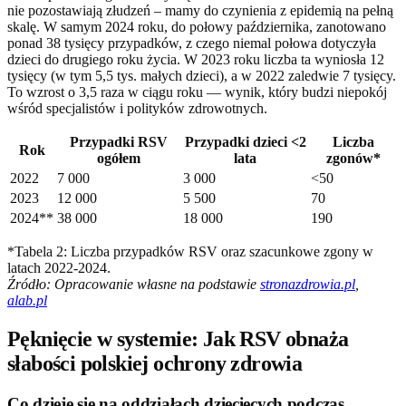
nie pozostawiają złudzeń – mamy do czynienia z epidemią na pełną
skalę. W samym 2024 roku, do połowy października, zanotowano
ponad 38 tysięcy przypadków, z czego niemal połowa dotyczyła
dzieci do drugiego roku życia. W 2023 roku liczba ta wyniosła 12
tysięcy (w tym 5,5 tys. małych dzieci), a w 2022 zaledwie 7 tysięcy.
To wzrost o 3,5 raza w ciągu roku — wynik, który budzi niepokój
wśród specjalistów i polityków zdrowotnych.
Przypadki RSV
Przypadki dzieci <2
Liczba
Rok
ogółem
lata
zgonów*
2022
7 000
3 000
<50
2023
12 000
5 500
70
2024**
38 000
18 000
190
*Tabela 2: Liczba przypadków RSV oraz szacunkowe zgony w
latach 2022-2024.
Źródło: Opracowanie własne na podstawie
stronazdrowia.pl
,
alab.pl
Pęknięcie w systemie: Jak RSV obnaża
słabości polskiej ochrony zdrowia
Co dzieje się na oddziałach dziecięcych podczas