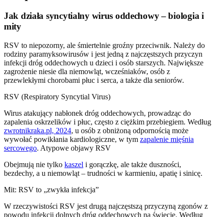
Jak działa syncytialny wirus oddechowy – biologia i
mity
RSV to niepozorny, ale śmiertelnie groźny przeciwnik. Należy do
rodziny paramyksowirusów i jest jedną z najczęstszych przyczyn
infekcji dróg oddechowych u dzieci i osób starszych. Największe
zagrożenie niesie dla niemowląt, wcześniaków, osób z
przewlekłymi chorobami płuc i serca, a także dla seniorów.
RSV (Respiratory Syncytial Virus)
Wirus atakujący nabłonek dróg oddechowych, prowadząc do
zapalenia oskrzelików i płuc, często z ciężkim przebiegiem. Według
zwrotnikraka.pl, 2024
, u osób z obniżoną odpornością może
wywołać powikłania kardiologiczne, w tym
zapalenie mięśnia
sercowego
. Atypowe objawy RSV
Obejmują nie tylko
kaszel
i gorączkę, ale także duszności,
bezdechy, a u niemowląt – trudności w karmieniu, apatię i sinicę.
Mit: RSV to „zwykła infekcja”
W rzeczywistości RSV jest drugą najczęstszą przyczyną zgonów z
powodu infekcji dolnych dróg oddechowych na świecie. Według