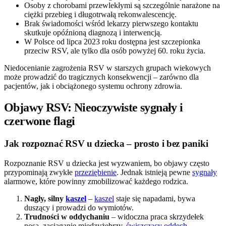
Osoby z chorobami przewlekłymi są szczególnie narażone na
ciężki przebieg i długotrwałą rekonwalescencję.
Brak świadomości wśród lekarzy pierwszego kontaktu
skutkuje opóźnioną diagnozą i interwencją.
W Polsce od lipca 2023 roku dostępna jest szczepionka
przeciw RSV, ale tylko dla osób powyżej 60. roku życia.
Niedocenianie zagrożenia RSV w starszych grupach wiekowych
może prowadzić do tragicznych konsekwencji – zarówno dla
pacjentów, jak i obciążonego systemu ochrony zdrowia.
Objawy RSV: Nieoczywiste sygnały i
czerwone flagi
Jak rozpoznać RSV u dziecka – prosto i bez paniki
Rozpoznanie RSV u dziecka jest wyzwaniem, bo objawy często
przypominają zwykłe
przeziębienie
. Jednak istnieją pewne
sygnały
alarmowe, które powinny zmobilizować każdego rodzica.
Nagły, silny
kaszel
–
kaszel
staje się napadami, bywa
duszący i prowadzi do wymiotów.
Trudności w oddychaniu
– widoczna praca skrzydełek
nosa, zaciąganie międzyżebrzy,
świszczący oddech
.