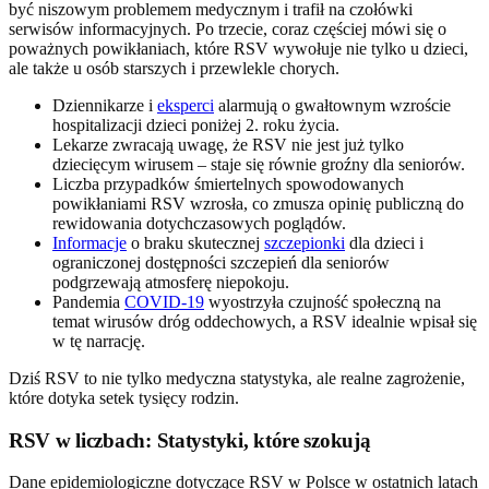
być niszowym problemem medycznym i trafił na czołówki
serwisów informacyjnych. Po trzecie, coraz częściej mówi się o
poważnych powikłaniach, które RSV wywołuje nie tylko u dzieci,
ale także u osób starszych i przewlekle chorych.
Dziennikarze i
eksperci
alarmują o gwałtownym wzroście
hospitalizacji dzieci poniżej 2. roku życia.
Lekarze zwracają uwagę, że RSV nie jest już tylko
dziecięcym wirusem – staje się równie groźny dla seniorów.
Liczba przypadków śmiertelnych spowodowanych
powikłaniami RSV wzrosła, co zmusza opinię publiczną do
rewidowania dotychczasowych poglądów.
Informacje
o braku skutecznej
szczepionki
dla dzieci i
ograniczonej dostępności szczepień dla seniorów
podgrzewają atmosferę niepokoju.
Pandemia
COVID-19
wyostrzyła czujność społeczną na
temat wirusów dróg oddechowych, a RSV idealnie wpisał się
w tę narrację.
Dziś RSV to nie tylko medyczna statystyka, ale realne zagrożenie,
które dotyka setek tysięcy rodzin.
RSV w liczbach: Statystyki, które szokują
Dane epidemiologiczne dotyczące RSV w Polsce w ostatnich latach