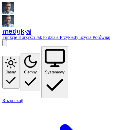
medyk
ai
Funkcje
Korzyści
Jak to działa
Przykłady użycia
Porównaj
Jasny
Ciemny
Systemowy
Rozpocznij