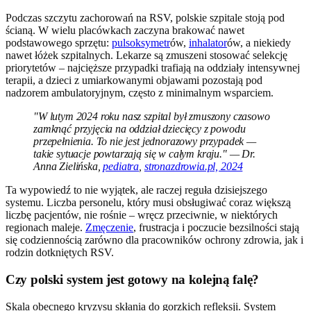
Podczas szczytu zachorowań na RSV, polskie szpitale stoją pod
ścianą. W wielu placówkach zaczyna brakować nawet
podstawowego sprzętu:
pulsoksymetr
ów,
inhalator
ów, a niekiedy
nawet łóżek szpitalnych. Lekarze są zmuszeni stosować selekcję
priorytetów – najcięższe przypadki trafiają na oddziały intensywnej
terapii, a dzieci z umiarkowanymi objawami pozostają pod
nadzorem ambulatoryjnym, często z minimalnym wsparciem.
"W lutym 2024 roku nasz szpital był zmuszony czasowo
zamknąć przyjęcia na oddział dziecięcy z powodu
przepełnienia. To nie jest jednorazowy przypadek —
takie sytuacje powtarzają się w całym kraju." — Dr.
Anna Zielińska,
pediatra
,
stronazdrowia.pl, 2024
Ta wypowiedź to nie wyjątek, ale raczej reguła dzisiejszego
systemu. Liczba personelu, który musi obsługiwać coraz większą
liczbę pacjentów, nie rośnie – wręcz przeciwnie, w niektórych
regionach maleje.
Zmęczenie
, frustracja i poczucie bezsilności stają
się codziennością zarówno dla pracowników ochrony zdrowia, jak i
rodzin dotkniętych RSV.
Czy polski system jest gotowy na kolejną falę?
Skala obecnego kryzysu skłania do gorzkich refleksji. System