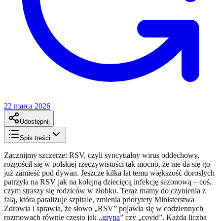
22 marca 2026
Udostępnij
Spis treści
Zacznijmy szczerze: RSV, czyli syncytialny wirus oddechowy,
rozgościł się w polskiej rzeczywistości tak mocno, że nie da się go
już zamieść pod dywan. Jeszcze kilka lat temu większość dorosłych
patrzyła na RSV jak na kolejną dziecięcą infekcję sezonową – coś,
czym straszy się rodziców w żłobku. Teraz mamy do czynienia z
falą, która paraliżuje szpitale, zmienia priorytety Ministerstwa
Zdrowia i sprawia, że słowo „RSV” pojawia się w codziennych
rozmowach równie często jak „
grypa
” czy „covid”. Każda liczba