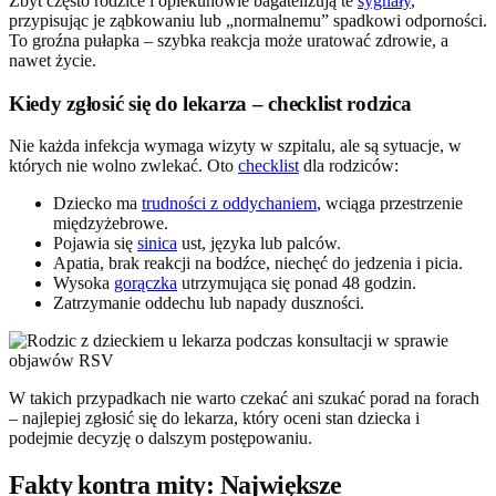
Zbyt często rodzice i opiekunowie bagatelizują te
sygnały
,
przypisując je ząbkowaniu lub „normalnemu” spadkowi odporności.
To groźna pułapka – szybka reakcja może uratować zdrowie, a
nawet życie.
Kiedy zgłosić się do lekarza – checklist rodzica
Nie każda infekcja wymaga wizyty w szpitalu, ale są sytuacje, w
których nie wolno zwlekać. Oto
checklist
dla rodziców:
Dziecko ma
trudności z oddychaniem
, wciąga przestrzenie
międzyżebrowe.
Pojawia się
sinica
ust, języka lub palców.
Apatia, brak reakcji na bodźce, niechęć do jedzenia i picia.
Wysoka
gorączka
utrzymująca się ponad 48 godzin.
Zatrzymanie oddechu lub napady duszności.
W takich przypadkach nie warto czekać ani szukać porad na forach
– najlepiej zgłosić się do lekarza, który oceni stan dziecka i
podejmie decyzję o dalszym postępowaniu.
Fakty kontra mity: Największe