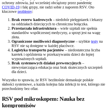
ochrony zdrowia, już wcześniej obciążony przez pandemię
COVID-19
i falę grypy, nie radzi sobie z naporem RSV. Oto
kluczowe
problemy
:
Brak rezerw kadrowych
– niedobór pielęgniarek i lekarzy
na oddziałach dziecięcych to chroniczna bolączka.
Przestarzała infrastruktura
– wiele szpitali nie spełnia
standardów współczesnej medycyny, a sprzęt jest na wagę
złota.
Ograniczone możliwości diagnostyczne
– szybkie
testy
na
RSV nie są dostępne w każdej placówce.
Logistyka transportu pacjentów
– niedostateczna liczba
karetek i opóźnienia w przekazywaniu dzieci do lepiej
wyposażonych szpitali.
Brak systemowych działań prewencyjnych
–
niewystarczająca edukacja oraz brak skutecznych szczepień
dla dzieci.
Wszystko to sprawia, że RSV bezlitośnie demaskuje polskie
słabości systemowe, a każda kolejna fala infekcji to test, którego nie
przechodzimy bez ofiar.
RSV pod mikroskopem: Nauka bez
kompromisów