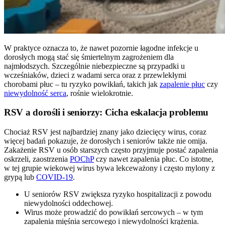
W praktyce oznacza to, że nawet pozornie łagodne infekcje u
dorosłych mogą stać się śmiertelnym zagrożeniem dla
najmłodszych. Szczególnie niebezpieczne są przypadki u
wcześniaków, dzieci z wadami serca oraz z przewlekłymi
chorobami płuc – tu ryzyko powikłań, takich jak
zapalenie płuc
czy
niewydolność serca
, rośnie wielokrotnie.
RSV a dorośli i seniorzy: Cicha eskalacja problemu
Chociaż RSV jest najbardziej znany jako dziecięcy wirus, coraz
więcej badań pokazuje, że dorosłych i seniorów także nie omija.
Zakażenie RSV u osób starszych często przyjmuje postać zapalenia
oskrzeli, zaostrzenia
POChP
czy nawet zapalenia płuc. Co istotne,
w tej grupie wiekowej wirus bywa lekceważony i często mylony z
grypą lub
COVID-19
.
U seniorów RSV zwiększa ryzyko hospitalizacji z powodu
niewydolności oddechowej.
Wirus może prowadzić do powikłań sercowych – w tym
zapalenia mięśnia sercowego i niewydolności krążenia.