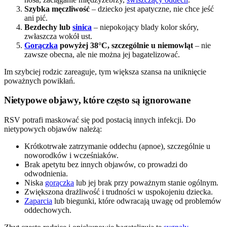
Szybka męczliwość
– dziecko jest apatyczne, nie chce jeść
ani pić.
Bezdechy lub
sinica
– niepokojący blady kolor skóry,
zwłaszcza wokół ust.
Gorączka
powyżej 38°C, szczególnie u niemowląt
– nie
zawsze obecna, ale nie można jej bagatelizować.
Im szybciej rodzic zareaguje, tym większa szansa na uniknięcie
poważnych powikłań.
Nietypowe objawy, które często są ignorowane
RSV potrafi maskować się pod postacią innych infekcji. Do
nietypowych objawów należą:
Krótkotrwałe zatrzymanie oddechu (apnoe), szczególnie u
noworodków i wcześniaków.
Brak apetytu bez innych objawów, co prowadzi do
odwodnienia.
Niska
gorączka
lub jej brak przy poważnym stanie ogólnym.
Zwiększona drażliwość i trudności w uspokojeniu dziecka.
Zaparcia
lub biegunki, które odwracają uwagę od problemów
oddechowych.