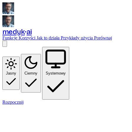
medyk
ai
Funkcje
Korzyści
Jak to działa
Przykłady użycia
Porównaj
Jasny
Ciemny
Systemowy
Rozpocznij