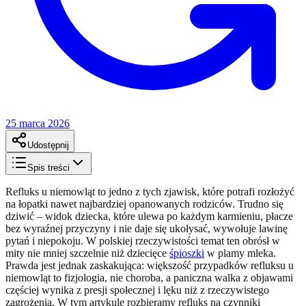
25 marca 2026
Udostępnij
Spis treści
Refluks u niemowląt to jedno z tych zjawisk, które potrafi rozłożyć
na łopatki nawet najbardziej opanowanych rodziców. Trudno się
dziwić – widok dziecka, które ulewa po każdym karmieniu, płacze
bez wyraźnej przyczyny i nie daje się ukołysać, wywołuje lawinę
pytań i niepokoju. W polskiej rzeczywistości temat ten obrósł w
mity nie mniej szczelnie niż dziecięce
śpioszki
w plamy mleka.
Prawda jest jednak zaskakująca: większość przypadków refluksu u
niemowląt to fizjologia, nie choroba, a paniczna walka z objawami
częściej wynika z presji społecznej i lęku niż z rzeczywistego
zagrożenia. W tym artykule rozbieramy refluks na czynniki