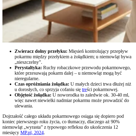
Zwieracz dolny przełyku:
Mięsień kontrolujący przepływ
pokarmu między przełykiem a żołądkiem; u niemowląt bywa
„nieszczelny”.
Perystaltyka:
Ruchy robaczkowe przewodu pokarmowego,
które przesuwają pokarm dalej – u niemowląt mogą być
nieregularne.
Czas opróżniania żołądka:
U małych dzieci trwa dłużej niż
u dorosłych, co sprzyja cofaniu się
tre
ści pokarmowej.
Objętość żołądka:
U noworodka to zaledwie ok. 30-40 ml,
więc nawet niewielki nadmiar pokarmu może prowadzić do
ulewania.
Dojrzałość całego układu pokarmowego osiąga się dopiero pod
koniec pierwszego roku życia, co tłumaczy, dlaczego aż 90%
niemowląt „wyrasta” z typowego refleksu do ukończenia 12
miesięcy
MP.pl, 2024
.