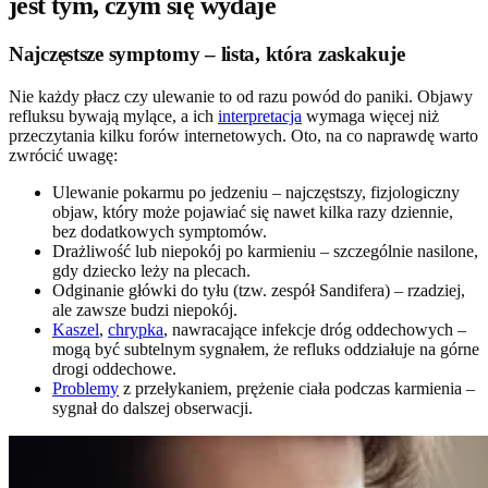
jest tym, czym się wydaje
Najczęstsze symptomy – lista, która zaskakuje
Nie każdy płacz czy ulewanie to od razu powód do paniki. Objawy
refluksu bywają mylące, a ich
interpretacja
wymaga więcej niż
przeczytania kilku forów internetowych. Oto, na co naprawdę warto
zwrócić uwagę:
Ulewanie pokarmu po jedzeniu – najczęstszy, fizjologiczny
objaw, który może pojawiać się nawet kilka razy dziennie,
bez dodatkowych symptomów.
Drażliwość lub niepokój po karmieniu – szczególnie nasilone,
gdy dziecko leży na plecach.
Odginanie główki do tyłu (tzw. zespół Sandifera) – rzadziej,
ale zawsze budzi niepokój.
Kaszel
,
chrypka
, nawracające infekcje dróg oddechowych –
mogą być subtelnym sygnałem, że refluks oddziałuje na górne
drogi oddechowe.
Problemy
z przełykaniem, prężenie ciała podczas karmienia –
sygnał do dalszej obserwacji.