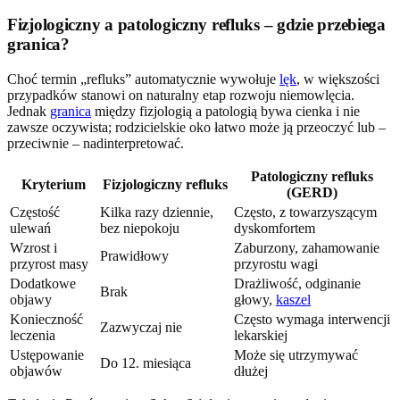
Fizjologiczny a patologiczny refluks – gdzie przebiega
granica?
Choć termin „refluks” automatycznie wywołuje
lęk
, w większości
przypadków stanowi on naturalny etap rozwoju niemowlęcia.
Jednak
granica
między fizjologią a patologią bywa cienka i nie
zawsze oczywista; rodzicielskie oko łatwo może ją przeoczyć lub –
przeciwnie – nadinterpretować.
Patologiczny refluks
Kryterium
Fizjologiczny refluks
(GERD)
Częstość
Kilka razy dziennie,
Często, z towarzyszącym
ulewań
bez niepokoju
dyskomfortem
Wzrost i
Zaburzony, zahamowanie
Prawidłowy
przyrost masy
przyrostu wagi
Dodatkowe
Drażliwość, odginanie
Brak
objawy
głowy,
kaszel
Konieczność
Często wymaga interwencji
Zazwyczaj nie
leczenia
lekarskiej
Ustępowanie
Może się utrzymywać
Do 12. miesiąca
objawów
dłużej