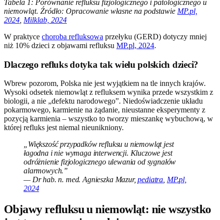
Tabela 1: Porównanie refluksu fizjologicznego i patologicznego u
niemowląt. Źródło: Opracowanie własne na podstawie
MP.pl,
2024
,
Milklab, 2024
W praktyce
choroba refluksowa
przełyku (GERD) dotyczy mniej
niż 10% dzieci z objawami refluksu
MP.pl, 2024
.
Dlaczego refluks dotyka tak wielu polskich dzieci?
Wbrew pozorom, Polska nie jest wyjątkiem na tle innych krajów.
Wysoki odsetek niemowląt z refluksem wynika przede wszystkim z
biologii, a nie „defektu narodowego”. Niedoświadczenie układu
pokarmowego, karmienie na żądanie, nieustanne eksperymenty z
pozycją karmienia – wszystko to tworzy mieszankę wybuchową, w
której refluks jest niemal nieunikniony.
„Większość przypadków refluksu u niemowląt jest
łagodna i nie wymaga interwencji. Kluczowe jest
odróżnienie fizjologicznego ulewania od sygnałów
alarmowych.”
— Dr hab. n. med. Agnieszka Mazur,
pediatra
,
MP.pl,
2024
Objawy refluksu u niemowląt: nie wszystko