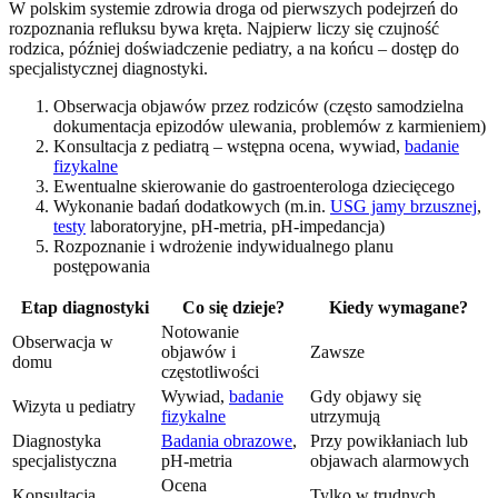
W polskim systemie zdrowia droga od pierwszych podejrzeń do
rozpoznania refluksu bywa kręta. Najpierw liczy się czujność
rodzica, później doświadczenie pediatry, a na końcu – dostęp do
specjalistycznej diagnostyki.
Obserwacja objawów przez rodziców (często samodzielna
dokumentacja epizodów ulewania, problemów z karmieniem)
Konsultacja z pediatrą – wstępna ocena, wywiad,
badanie
fizykalne
Ewentualne skierowanie do gastroenterologa dziecięcego
Wykonanie badań dodatkowych (m.in.
USG jamy brzusznej
,
testy
laboratoryjne, pH-metria, pH-impedancja)
Rozpoznanie i wdrożenie indywidualnego planu
postępowania
Etap diagnostyki
Co się dzieje?
Kiedy wymagane?
Notowanie
Obserwacja w
objawów i
Zawsze
domu
częstotliwości
Wywiad,
badanie
Gdy objawy się
Wizyta u pediatry
fizykalne
utrzymują
Diagnostyka
Badania obrazowe
,
Przy powikłaniach lub
specjalistyczna
pH-metria
objawach alarmowych
Ocena
Konsultacja
Tylko w trudnych,