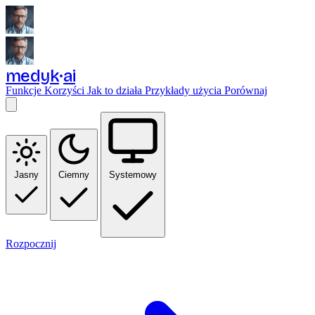
medyk
ai
Funkcje
Korzyści
Jak to działa
Przykłady użycia
Porównaj
Jasny
Ciemny
Systemowy
Rozpocznij