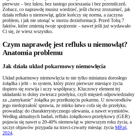
pierwsze – bez lukru, bez taniego pocieszania i bez przemilczeń.
Zobacz, co naprawdę musisz wiedzieć, jeśli chcesz zrozumieć, jak
działa refluks u niemowląt, gdzie kończy się norma, a zaczyna
problem, i jak nie utonąć w morzu dezinformacji. Przed Tobą 7
faktów, które zmienią twoje spojrzenie – nawet jeśli już wydawało
Ci się, że wiesz wszystko.
Czym naprawdę jest refluks u niemowląt?
Anatomia problemu
Jak działa układ pokarmowy niemowlęcia
Układ pokarmowy niemowlęcia to nie tylko miniatura dorosłego
żołądka i jelit – to system, który przez pierwsze miesiące życia
dopiero się rozwija i uczy współpracy. Kluczowy element tej
układanki to dolny zwieracz przełyku, czyli mięsień odpowiedzialny
za „zamykanie” żołądka po przełknięciu pokarmu. U noworodków
jego niedojrzałość sprawia, że mleko łatwo cofa się do przełyku,
prowadząc do charakterystycznego ulewania, a nawet wymiotów.
Według aktualnych badań, refluks żołądkowo-przełykowy (GER)
pojawia się nawet u 20-40% niemowląt w pierwszym roku życia, a
szczyt objawów przypada na trzeci-czwarty miesiąc życia
MP.pl,
2024
.