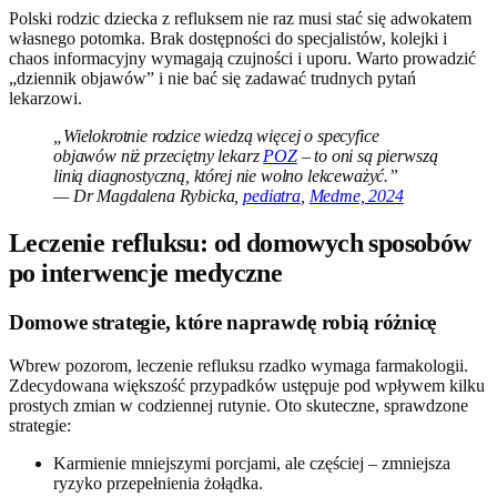
Polski rodzic dziecka z refluksem nie raz musi stać się adwokatem
własnego potomka. Brak dostępności do specjalistów, kolejki i
chaos informacyjny wymagają czujności i uporu. Warto prowadzić
„dziennik objawów” i nie bać się zadawać trudnych pytań
lekarzowi.
„Wielokrotnie rodzice wiedzą więcej o specyfice
objawów niż przeciętny lekarz
POZ
– to oni są pierwszą
linią diagnostyczną, której nie wolno lekceważyć.”
— Dr Magdalena Rybicka,
pediatra
,
Medme, 2024
Leczenie refluksu: od domowych sposobów
po interwencje medyczne
Domowe strategie, które naprawdę robią różnicę
Wbrew pozorom, leczenie refluksu rzadko wymaga farmakologii.
Zdecydowana większość przypadków ustępuje pod wpływem kilku
prostych zmian w codziennej rutynie. Oto skuteczne, sprawdzone
strategie:
Karmienie mniejszymi porcjami, ale częściej – zmniejsza
ryzyko przepełnienia żołądka.