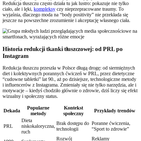
Redukcja tłuszczu często działa tu jak lustro: pokazuje nie tylko
ciało, ale i lęki,
kompleksy
czy nieprzepracowane traumy. To
wyjaśnia, dlaczego moda na “body positivity” nie przekłada się
jeszcze na powszechne zrozumienie i akceptację własnego ciała.
Historia redukcji tkanki tłuszczowej: od PRL po
Instagram
Redukcja tłuszczu przeszła w Polsce długą drogę: od siermiężnych
diet i kolektywnych porannych ćwiczeń w PRL, przez dietetyczne
“cudowne tabletki” lat 90., aż po dzisiejsze, technologiczne metody
i influencerów z Instagrama. Zmieniały się nie tylko narzędzia, ale i
motywacje – kiedyś chodziło głównie o zdrowie, dziś liczy się efekt
wizualny i społeczny status.
Popularne
Kontekst
Dekada
Przykłady trendów
metody
społeczny
Dieta
Brak dostępu do
Poranne ćwiczenia,
PRL
niskokaloryczna,
technologii
“Sport to zdrowie”
ruch
Rozwój
Reklamy