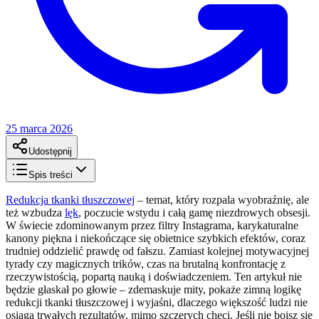
25 marca 2026
Udostępnij
Spis treści
Redukcja tkanki tłuszczowej
– temat, który rozpala wyobraźnię, ale
też wzbudza
lęk
, poczucie wstydu i całą gamę niezdrowych obsesji.
W świecie zdominowanym przez filtry Instagrama, karykaturalne
kanony piękna i niekończące się obietnice szybkich efektów, coraz
trudniej oddzielić prawdę od fałszu. Zamiast kolejnej motywacyjnej
tyrady czy magicznych trików, czas na brutalną konfrontację z
rzeczywistością, popartą nauką i doświadczeniem. Ten artykuł nie
będzie głaskał po głowie – zdemaskuje mity, pokaże zimną logikę
redukcji tkanki tłuszczowej i wyjaśni, dlaczego większość ludzi nie
osiąga trwałych rezultatów, mimo szczerych chęci. Jeśli nie boisz się