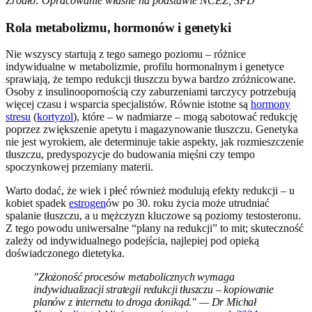
Źródło: Opracowanie własne na podstawie NCEZ, SFD
Rola metabolizmu, hormonów i genetyki
Nie wszyscy startują z tego samego poziomu – różnice
indywidualne w metabolizmie, profilu hormonalnym i genetyce
sprawiają, że tempo redukcji tłuszczu bywa bardzo zróżnicowane.
Osoby z insulinoopornością czy zaburzeniami tarczycy potrzebują
więcej czasu i wsparcia specjalistów. Równie istotne są
hormony
stresu
(
kortyzol
), które – w nadmiarze – mogą sabotować redukcję
poprzez zwiększenie apetytu i magazynowanie tłuszczu. Genetyka
nie jest wyrokiem, ale determinuje takie aspekty, jak rozmieszczenie
tłuszczu, predyspozycje do budowania mięśni czy tempo
spoczynkowej przemiany materii.
Warto dodać, że wiek i płeć również modulują efekty redukcji – u
kobiet spadek
estrogen
ów po 30. roku życia może utrudniać
spalanie tłuszczu, a u mężczyzn kluczowe są poziomy testosteronu.
Z tego powodu uniwersalne “plany na redukcji” to mit; skuteczność
zależy od indywidualnego podejścia, najlepiej pod opieką
doświadczonego dietetyka.
"Złożoność procesów metabolicznych wymaga
indywidualizacji strategii redukcji tłuszczu – kopiowanie
planów z internetu to droga donikąd." — Dr Michał