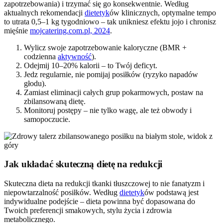
zapotrzebowania) i trzymać się go konsekwentnie. Według
aktualnych rekomendacji
dietetyk
ów klinicznych, optymalne tempo
to utrata 0,5–1 kg tygodniowo – tak unikniesz efektu jojo i chronisz
mięśnie
mojcatering.com.pl, 2024
.
Wylicz swoje zapotrzebowanie kaloryczne (BMR +
codzienna
aktywność
).
Odejmij 10–20% kalorii – to Twój deficyt.
Jedz regularnie, nie pomijaj posiłków (ryzyko napadów
głodu).
Zamiast eliminacji całych grup pokarmowych, postaw na
zbilansowaną dietę.
Monitoruj postępy – nie tylko wagę, ale też obwody i
samopoczucie.
Jak układać skuteczną dietę na redukcji
Skuteczna dieta na redukcji tkanki tłuszczowej to nie fanatyzm i
niepowtarzalność posiłków. Według
dietetyk
ów podstawą jest
indywidualne podejście – dieta powinna być dopasowana do
Twoich preferencji smakowych, stylu życia i zdrowia
metabolicznego.