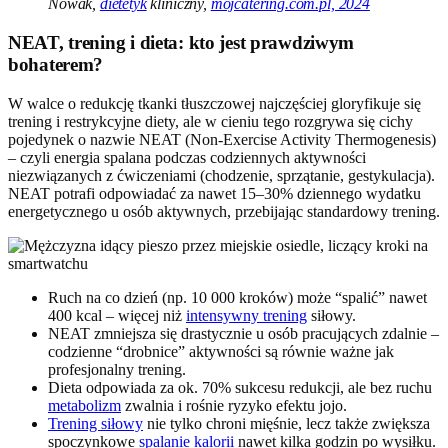
Nowak,
dietetyk
kliniczny,
mojcatering.com.pl, 2024
NEAT, trening i dieta: kto jest prawdziwym
bohaterem?
W walce o redukcję tkanki tłuszczowej najczęściej gloryfikuje się
trening i restrykcyjne diety, ale w cieniu tego rozgrywa się cichy
pojedynek o nazwie NEAT (Non-Exercise Activity Thermogenesis)
– czyli energia spalana podczas codziennych aktywności
niezwiązanych z ćwiczeniami (chodzenie, sprzątanie, gestykulacja).
NEAT potrafi odpowiadać za nawet 15–30% dziennego wydatku
energetycznego u osób aktywnych, przebijając standardowy trening.
Ruch na co dzień (np. 10 000 kroków) może “spalić” nawet
400 kcal – więcej niż
intensywny trening
siłowy.
NEAT zmniejsza się drastycznie u osób pracujących zdalnie –
codzienne “drobnice” aktywności są równie ważne jak
profesjonalny trening.
Dieta odpowiada za ok. 70% sukcesu redukcji, ale bez ruchu
metabolizm
zwalnia i rośnie ryzyko efektu jojo.
Trening siłowy
nie tylko chroni mięśnie, lecz także zwiększa
spoczynkowe
spalanie kalorii
nawet kilka godzin po wysiłku.