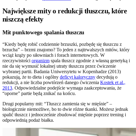
Największe mity o redukcji tłuszczu, które
niszczą efekty
Mit punktowego spalania tłuszczu
“Kiedy będę robić codziennie brzuszki, pozbędę się tłuszczu z
brzucha” – brzmi znajomo? To jeden z najtrwalszych mitów, który
wciąż krąży po siłowniach i forach internetowych. W
rzeczywistości
organizm
spala tłuszcz zgodnie z własną genetyką i
nie da się wymusić lokalnej utraty tłuszczu przez ćwiczenie
wybranej partii. Badania Uniwersytetu w Kopenhadze (2013)
pokazują, że to dieta i ogólny
deficyt kaloryczny
decydują o
redukcji, a nie liczba powtórzeń danego ćwiczenia
Kostek et al.,
2013
. Odpowiedzialne podejście wymaga zaakceptowania, że
“oporne” partie będą znikać na końcu.
Drugi popularny mit: “Tłuszcz zamienia się w mięśnie” –
biologicznie niemożliwe, bo to dwie różne tkanki. Możesz jednak
spalić tłuszcz i jednocześnie zbudować mięśnie poprzez trening i
odpowiednią podaż białka.