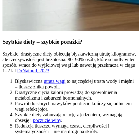
Szybkie diety – szybkie porażki?
Szybkie, drastyczne diety obiecują błyskawiczną utratę kilogramów,
ale rzeczywistość jest bezlitosna: 80–90% osób, które schudły w ten
sposób, wraca do wyjściowej wagi lub nawet ją przekracza w ciągu
1–2 lat
DrNatural, 2023
.
Błyskawiczna
utrata wagi
to najczęściej utrata wody i mięśni
– tłuszcz znika powoli.
Drastyczne cięcia kalorii prowadzą do spowolnienia
metabolizmu i zaburzeń hormonalnych.
Powrót do starych nawyków po diecie kończy się odbiciem
wagi (efekt jojo).
Szybkie diety zaburzają relację z jedzeniem, wzmagają
obsesję i
poczucie winy
.
Redukcja tłuszczu wymaga czasu, cierpliwości i
systematyczności – nie ma drogi na skróty.