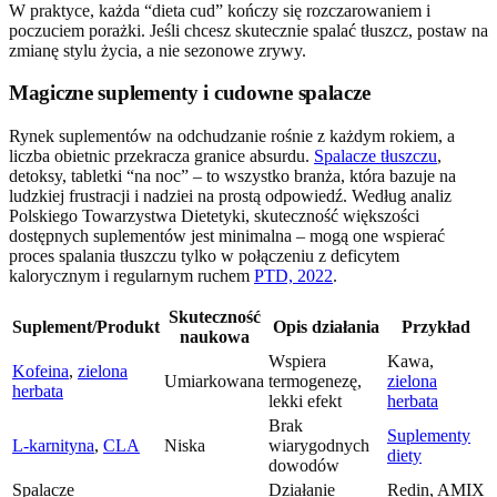
W praktyce, każda “dieta cud” kończy się rozczarowaniem i
poczuciem porażki. Jeśli chcesz skutecznie spalać tłuszcz, postaw na
zmianę stylu życia, a nie sezonowe zrywy.
Magiczne suplementy i cudowne spalacze
Rynek suplementów na odchudzanie rośnie z każdym rokiem, a
liczba obietnic przekracza granice absurdu.
Spalacze tłuszczu
,
detoksy, tabletki “na noc” – to wszystko branża, która bazuje na
ludzkiej frustracji i nadziei na prostą odpowiedź. Według analiz
Polskiego Towarzystwa Dietetyki, skuteczność większości
dostępnych suplementów jest minimalna – mogą one wspierać
proces spalania tłuszczu tylko w połączeniu z deficytem
kalorycznym i regularnym ruchem
PTD, 2022
.
Skuteczność
Suplement/Produkt
Opis działania
Przykład
naukowa
Wspiera
Kawa,
Kofeina
,
zielona
Umiarkowana
termogenezę,
zielona
herbata
lekki efekt
herbata
Brak
Suplementy
L-karnityna
,
CLA
Niska
wiarygodnych
diety
dowodów
Spalacze
Działanie
Redin, AMIX