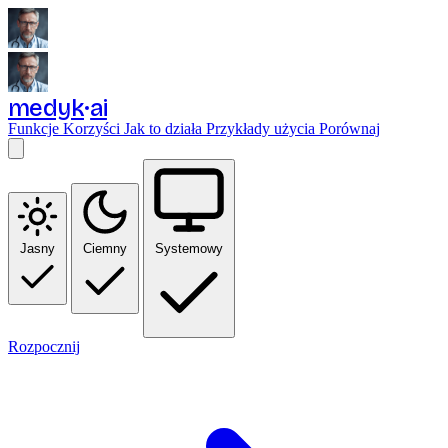
medyk
ai
Funkcje
Korzyści
Jak to działa
Przykłady użycia
Porównaj
Jasny
Ciemny
Systemowy
Rozpocznij