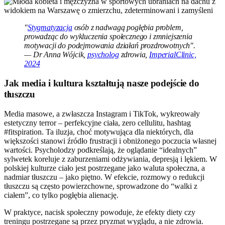
"
Stygmatyzacja
osób z nadwagą pogłębia problem,
prowadząc do wykluczenia społecznego i zmniejszenia
motywacji do podejmowania działań prozdrowotnych".
— Dr Anna Wójcik,
psycholog
zdrowia,
ImperialClinic,
2024
Jak media i kultura kształtują nasze podejście do
tłuszczu
Media masowe, a zwłaszcza Instagram i TikTok, wykreowały
estetyczny terror – perfekcyjne ciała, zero cellulitu, hashtag
#fitspiration. Ta iluzja, choć motywująca dla niektórych, dla
większości stanowi źródło frustracji i obniżonego poczucia własnej
wartości. Psycholodzy podkreślają, że oglądanie “idealnych”
sylwetek koreluje z zaburzeniami odżywiania, depresją i lękiem. W
polskiej kulturze ciało jest postrzegane jako waluta społeczna, a
nadmiar tłuszczu – jako piętno. W efekcie, rozmowy o redukcji
tłuszczu są często powierzchowne, sprowadzone do “walki z
ciałem”, co tylko pogłębia alienację.
W praktyce, nacisk społeczny powoduje, że efekty diety czy
treningu postrzegane są przez pryzmat wyglądu, a nie zdrowia.