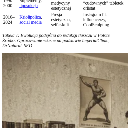
1990–
Suplementy,
medycyny
“cudownych” tabletek,
2000
liposukcja
estetycznej
orlistat
Presja
Instagram fit-
2010–
Kriolipoliza
,
estetyczna,
influencerzy,
2024
social media
selfie-kult
CoolSculpting
Tabela 1: Ewolucja podejścia do redukcji tłuszczu w Polsce
Źródło: Opracowanie własne na podstawie ImperialClinic,
DrNatural, SFD