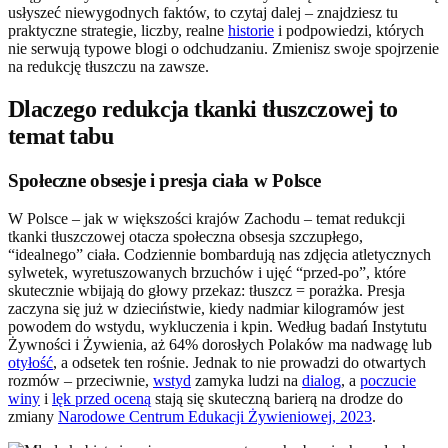
usłyszeć niewygodnych faktów, to czytaj dalej – znajdziesz tu
praktyczne strategie, liczby, realne
historie
i podpowiedzi, których
nie serwują typowe blogi o odchudzaniu. Zmienisz swoje spojrzenie
na redukcję tłuszczu na zawsze.
Dlaczego redukcja tkanki tłuszczowej to
temat tabu
Społeczne obsesje i presja ciała w Polsce
W Polsce – jak w większości krajów Zachodu – temat redukcji
tkanki tłuszczowej otacza społeczna obsesja szczupłego,
“idealnego” ciała. Codziennie bombardują nas zdjęcia atletycznych
sylwetek, wyretuszowanych brzuchów i ujęć “przed-po”, które
skutecznie wbijają do głowy przekaz: tłuszcz = porażka. Presja
zaczyna się już w dzieciństwie, kiedy nadmiar kilogramów jest
powodem do wstydu, wykluczenia i kpin. Według badań Instytutu
Żywności i Żywienia, aż 64% dorosłych Polaków ma nadwagę lub
otyłość
, a odsetek ten rośnie. Jednak to nie prowadzi do otwartych
rozmów – przeciwnie,
wstyd
zamyka ludzi na
dialog
, a
poczucie
winy
i
lęk przed oceną
stają się skuteczną barierą na drodze do
zmiany
Narodowe Centrum Edukacji Żywieniowej, 2023
.