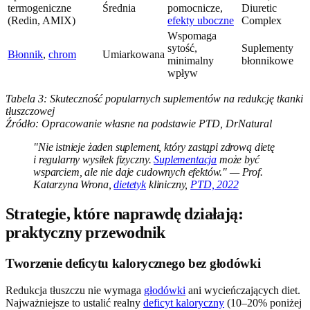
termogeniczne
Średnia
pomocnicze,
Diuretic
(Redin, AMIX)
efekty uboczne
Complex
Wspomaga
sytość,
Suplementy
Błonnik
,
chrom
Umiarkowana
minimalny
błonnikowe
wpływ
Tabela 3: Skuteczność popularnych suplementów na redukcję tkanki
tłuszczowej
Źródło: Opracowanie własne na podstawie PTD, DrNatural
"Nie istnieje żaden suplement, który zastąpi zdrową dietę
i regularny wysiłek fizyczny.
Suplementacja
może być
wsparciem, ale nie daje cudownych efektów." — Prof.
Katarzyna Wrona,
dietetyk
kliniczny,
PTD, 2022
Strategie, które naprawdę działają:
praktyczny przewodnik
Tworzenie deficytu kalorycznego bez głodówki
Redukcja tłuszczu nie wymaga
głodówki
ani wycieńczających diet.
Najważniejsze to ustalić realny
deficyt kaloryczny
(10–20% poniżej