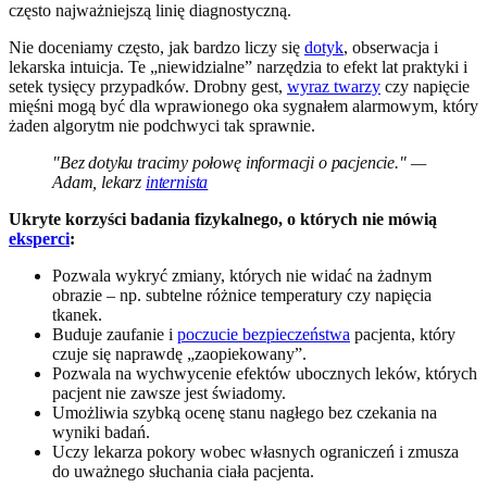
często najważniejszą linię diagnostyczną.
Nie doceniamy często, jak bardzo liczy się
dotyk
, obserwacja i
lekarska intuicja. Te „niewidzialne” narzędzia to efekt lat praktyki i
setek tysięcy przypadków. Drobny gest,
wyraz twarzy
czy napięcie
mięśni mogą być dla wprawionego oka sygnałem alarmowym, który
żaden algorytm nie podchwyci tak sprawnie.
"Bez dotyku tracimy połowę informacji o pacjencie." —
Adam, lekarz
internista
Ukryte korzyści badania fizykalnego, o których nie mówią
eksperci
:
Pozwala wykryć zmiany, których nie widać na żadnym
obrazie – np. subtelne różnice temperatury czy napięcia
tkanek.
Buduje zaufanie i
poczucie bezpieczeństwa
pacjenta, który
czuje się naprawdę „zaopiekowany”.
Pozwala na wychwycenie efektów ubocznych leków, których
pacjent nie zawsze jest świadomy.
Umożliwia szybką ocenę stanu nagłego bez czekania na
wyniki badań.
Uczy lekarza pokory wobec własnych ograniczeń i zmusza
do uważnego słuchania ciała pacjenta.