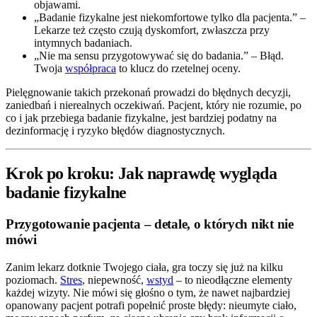
objawami.
„Badanie fizykalne jest niekomfortowe tylko dla pacjenta.” –
Lekarze też często czują dyskomfort, zwłaszcza przy
intymnych badaniach.
„Nie ma sensu przygotowywać się do badania.” – Błąd.
Twoja
współpraca
to klucz do rzetelnej oceny.
Pielęgnowanie takich przekonań prowadzi do błędnych decyzji,
zaniedbań i nierealnych oczekiwań. Pacjent, który nie rozumie, po
co i jak przebiega badanie fizykalne, jest bardziej podatny na
dezinformację i ryzyko błędów diagnostycznych.
Krok po kroku: Jak naprawdę wygląda
badanie fizykalne
Przygotowanie pacjenta – detale, o których nikt nie
mówi
Zanim lekarz dotknie Twojego ciała, gra toczy się już na kilku
poziomach.
Stres
, niepewność,
wstyd
– to nieodłączne elementy
każdej wizyty. Nie mówi się głośno o tym, że nawet najbardziej
opanowany pacjent potrafi popełnić proste błędy: nieumyte ciało,