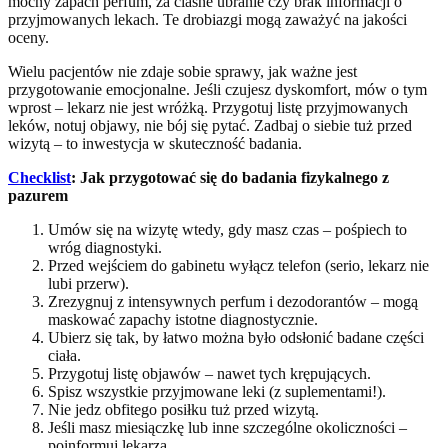
mocny zapach perfum, za ciasne ubranie czy brak informacji o
przyjmowanych lekach. Te drobiazgi mogą zaważyć na jakości
oceny.
Wielu pacjentów nie zdaje sobie sprawy, jak ważne jest
przygotowanie emocjonalne. Jeśli czujesz dyskomfort, mów o tym
wprost – lekarz nie jest wróżką. Przygotuj listę przyjmowanych
leków, notuj objawy, nie bój się pytać. Zadbaj o siebie tuż przed
wizytą – to inwestycja w skuteczność badania.
Checklist
: Jak przygotować się do badania fizykalnego z
pazurem
Umów się na wizytę wtedy, gdy masz czas – pośpiech to
wróg diagnostyki.
Przed wejściem do gabinetu wyłącz telefon (serio, lekarz nie
lubi przerw).
Zrezygnuj z intensywnych perfum i dezodorantów – mogą
maskować zapachy istotne diagnostycznie.
Ubierz się tak, by łatwo można było odsłonić badane części
ciała.
Przygotuj listę objawów – nawet tych krępujących.
Spisz wszystkie przyjmowane leki (z suplementami!).
Nie jedz obfitego posiłku tuż przed wizytą.
Jeśli masz miesiączkę lub inne szczególne okoliczności –
poinformuj lekarza.