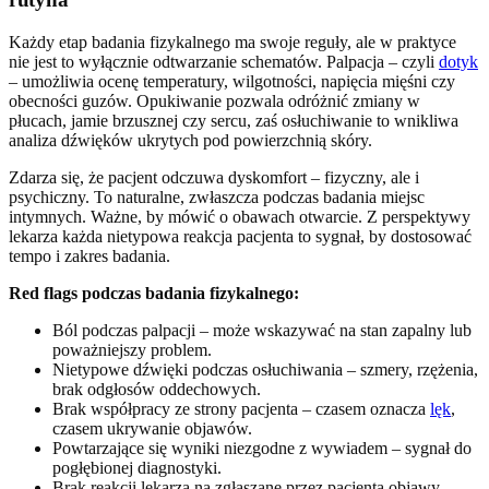
Każdy etap badania fizykalnego ma swoje reguły, ale w praktyce
nie jest to wyłącznie odtwarzanie schematów. Palpacja – czyli
dotyk
– umożliwia ocenę temperatury, wilgotności, napięcia mięśni czy
obecności guzów. Opukiwanie pozwala odróżnić zmiany w
płucach, jamie brzusznej czy sercu, zaś osłuchiwanie to wnikliwa
analiza dźwięków ukrytych pod powierzchnią skóry.
Zdarza się, że pacjent odczuwa dyskomfort – fizyczny, ale i
psychiczny. To naturalne, zwłaszcza podczas badania miejsc
intymnych. Ważne, by mówić o obawach otwarcie. Z perspektywy
lekarza każda nietypowa reakcja pacjenta to sygnał, by dostosować
tempo i zakres badania.
Red flags podczas badania fizykalnego:
Ból podczas palpacji – może wskazywać na stan zapalny lub
poważniejszy problem.
Nietypowe dźwięki podczas osłuchiwania – szmery, rzężenia,
brak odgłosów oddechowych.
Brak współpracy ze strony pacjenta – czasem oznacza
lęk
,
czasem ukrywanie objawów.
Powtarzające się wyniki niezgodne z wywiadem – sygnał do
pogłębionej diagnostyki.
Brak reakcji lekarza na zgłaszane przez pacjenta objawy.