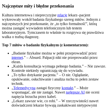
Najczęstsze mity i błędne przekonania
Kultura internetowa i nieprecyzyjne
relacje
lekarz–pacjent
wykreowały wokół badania fizykalnego szereg mitów. Jednym z
najczęstszych jest przekonanie, że „to tylko formalność”, którą
można zastąpić wywiadem telefonicznym lub testem
laboratoryjnym. Tymczasem to właśnie tu rozgrywa się prawdziwa
walka o trafną diagnozę.
Top 7 mitów o badaniu fizykalnym (z komentarzem):
„Badanie fizykalne można w pełni przeprowadzić przez
internet
.” – Absurd. Palpacji nikt nie przeprowadzi przez
ekran.
„Każda konsultacja wymaga pełnego badania.” – Nie zawsze.
Kontrole niekiedy ograniczają się do wywiadu.
„To tylko dotykanie pacjenta.” – O nie. Oglądanie,
opukiwanie, osłuchiwanie i analiza ruchu to pełen zestaw
technik.
„
Telemedycyna
zastąpi fizyczny
kontakt
.” – Może
wspomagać, ale nie zastąpi. Nawet
najlepsze AI
nie oceni
napięcia brzucha przez kabel.
„Lekarz zawsze wie, co robi.” – W rzeczywistości nawet
doświadczeni lekarze bywają zaskakiwani nietypowymi