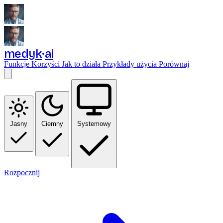
medyk
ai
Funkcje
Korzyści
Jak to działa
Przykłady użycia
Porównaj
Jasny
Ciemny
Systemowy
Rozpocznij