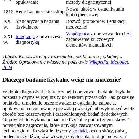
opukiwanie
metody diagnostycznej
Nowa jakość w osłuchiwaniu
1816
René Laënnec: stetoskop
klatki piersiowej
XX
Standaryzacja badania
Rozwój protokołów i edukacji
w.
fizykalnego
medycznej
Współpraca
z obrazowaniem i
AI
,
XXI
Integracja
z nowoczesną
zachowanie kluczowych
w.
diagnostyką
elementów manualnych
Tabela: Kluczowe etapy rozwoju technik badania fizykalnego
Źródło: Opracowanie własne na podstawie
Wikipedia
,
Medonet,
2024
Dlaczego badanie fizykalne wciąż ma znaczenie?
W dobie diagnostyki laboratoryjnej i obrazowej, badanie fizykalne
pozostaje czymś więcej niż tylko reliktem przeszłości. Jak pokazuje
praktyka, umiejętnie przeprowadzone oglądanie, palpacja,
opukiwanie i osłuchiwanie pozwalają wykryć lub wykluczyć wiele
chorób bez kosztownych i czasochłonnych badań dodatkowych.
Odpowiednio wykonane badanie fizykalne potrafi zdemaskować
potencjalne zagrożenia, które umykają zaawansowanym
technologiom. To właśnie fizyczny
kontakt
, ocena skóry, pulsu,
oddechu czy dźwięków wewnętrznych ciała, buduje pierwszą i