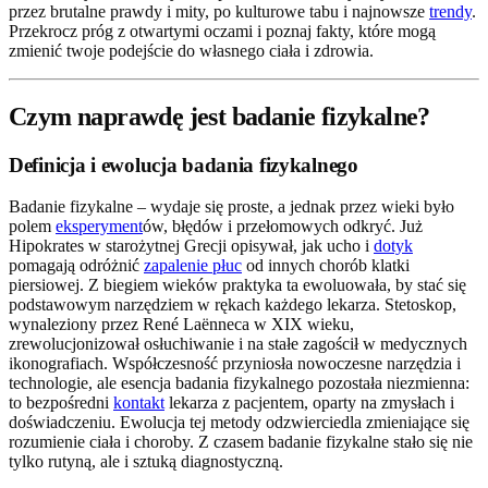
przez brutalne prawdy i mity, po kulturowe tabu i najnowsze
trendy
.
Przekrocz próg z otwartymi oczami i poznaj fakty, które mogą
zmienić twoje podejście do własnego ciała i zdrowia.
Czym naprawdę jest badanie fizykalne?
Definicja i ewolucja badania fizykalnego
Badanie fizykalne – wydaje się proste, a jednak przez wieki było
polem
eksperyment
ów, błędów i przełomowych odkryć. Już
Hipokrates w starożytnej Grecji opisywał, jak ucho i
dotyk
pomagają odróżnić
zapalenie płuc
od innych chorób klatki
piersiowej. Z biegiem wieków praktyka ta ewoluowała, by stać się
podstawowym narzędziem w rękach każdego lekarza. Stetoskop,
wynaleziony przez René Laënneca w XIX wieku,
zrewolucjonizował osłuchiwanie i na stałe zagościł w medycznych
ikonografiach. Współczesność przyniosła nowoczesne narzędzia i
technologie, ale esencja badania fizykalnego pozostała niezmienna:
to bezpośredni
kontakt
lekarza z pacjentem, oparty na zmysłach i
doświadczeniu. Ewolucja tej metody odzwierciedla zmieniające się
rozumienie ciała i choroby. Z czasem badanie fizykalne stało się nie
tylko rutyną, ale i sztuką diagnostyczną.