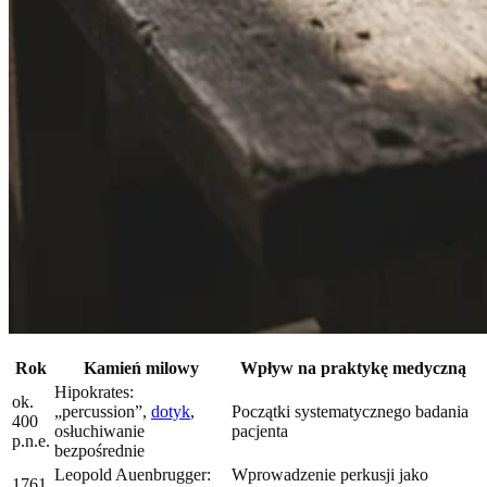
Rok
Kamień milowy
Wpływ na praktykę medyczną
Hipokrates:
ok.
„percussion”,
dotyk
,
Początki systematycznego badania
400
osłuchiwanie
pacjenta
p.n.e.
bezpośrednie
Leopold Auenbrugger:
Wprowadzenie perkusji jako
1761