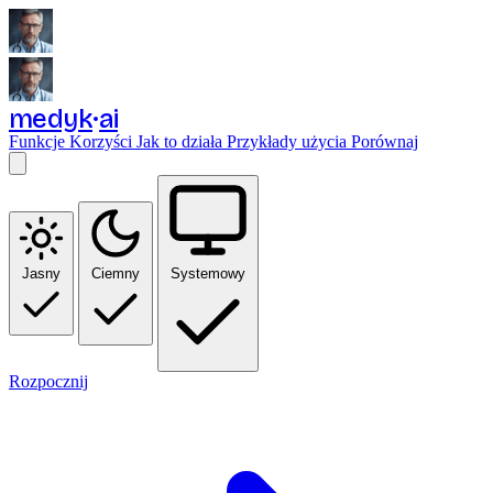
medyk
ai
Funkcje
Korzyści
Jak to działa
Przykłady użycia
Porównaj
Jasny
Ciemny
Systemowy
Rozpocznij