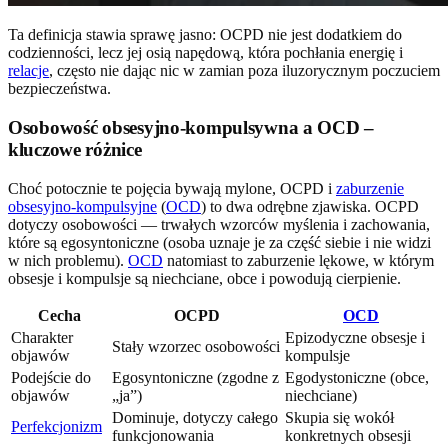
Ta definicja stawia sprawę jasno: OCPD nie jest dodatkiem do
codzienności, lecz jej osią napędową, która pochłania energię i
relacje
, często nie dając nic w zamian poza iluzorycznym poczuciem
bezpieczeństwa.
Osobowość obsesyjno-kompulsywna a OCD –
kluczowe różnice
Choć potocznie te pojęcia bywają mylone, OCPD i
zaburzenie
obsesyjno-kompulsyjne
(
OCD
) to dwa odrębne zjawiska. OCPD
dotyczy osobowości — trwałych wzorców myślenia i zachowania,
które są egosyntoniczne (osoba uznaje je za część siebie i nie widzi
w nich problemu).
OCD
natomiast to zaburzenie lękowe, w którym
obsesje i kompulsje są niechciane, obce i powodują cierpienie.
Cecha
OCPD
OCD
Charakter
Epizodyczne obsesje i
Stały wzorzec osobowości
objawów
kompulsje
Podejście do
Egosyntoniczne (zgodne z
Egodystoniczne (obce,
objawów
„ja”)
niechciane)
Dominuje, dotyczy całego
Skupia się wokół
Perfekcjonizm
funkcjonowania
konkretnych obsesji