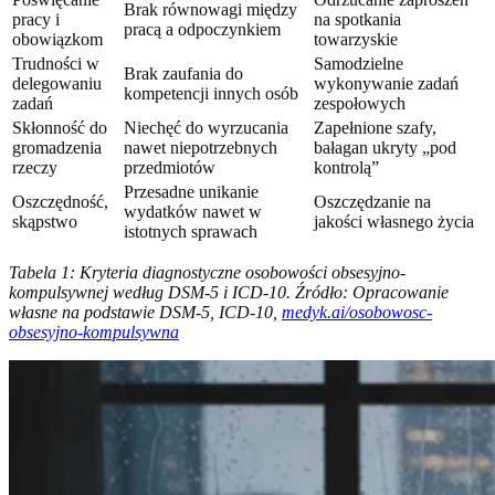
Brak równowagi między
pracy i
na spotkania
pracą a odpoczynkiem
obowiązkom
towarzyskie
Trudności w
Samodzielne
Brak zaufania do
delegowaniu
wykonywanie zadań
kompetencji innych osób
zadań
zespołowych
Skłonność do
Niechęć do wyrzucania
Zapełnione szafy,
gromadzenia
nawet niepotrzebnych
bałagan ukryty „pod
rzeczy
przedmiotów
kontrolą”
Przesadne unikanie
Oszczędność,
Oszczędzanie na
wydatków nawet w
skąpstwo
jakości własnego życia
istotnych sprawach
Tabela 1: Kryteria diagnostyczne osobowości obsesyjno-
kompulsywnej według DSM-5 i ICD-10. Źródło: Opracowanie
własne na podstawie DSM-5, ICD-10,
medyk.ai/osobowosc-
obsesyjno-kompulsywna