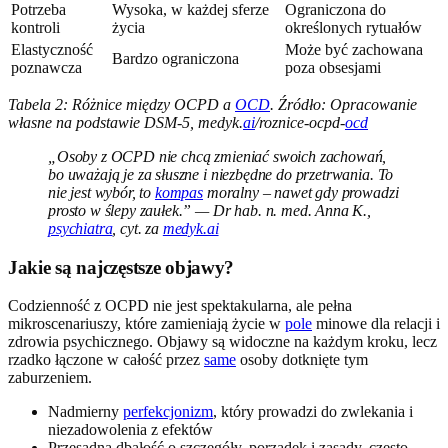
Potrzeba
Wysoka, w każdej sferze
Ograniczona do
kontroli
życia
określonych rytuałów
Elastyczność
Może być zachowana
Bardzo ograniczona
poznawcza
poza obsesjami
Tabela 2: Różnice między OCPD a
OCD
. Źródło: Opracowanie
własne na podstawie DSM-5, medyk.
ai
/roznice-ocpd-
ocd
„Osoby z OCPD nie chcą zmieniać swoich zachowań,
bo uważają je za słuszne i niezbędne do przetrwania. To
nie jest wybór, to
kompas
moralny – nawet gdy prowadzi
prosto w ślepy zaułek.” — Dr hab. n. med. Anna K.,
psychiatra
, cyt. za
medyk.ai
Jakie są najczęstsze objawy?
Codzienność z OCPD nie jest spektakularna, ale pełna
mikroscenariuszy, które zamieniają życie w
pole
minowe dla relacji i
zdrowia psychicznego. Objawy są widoczne na każdym kroku, lecz
rzadko łączone w całość przez
same
osoby dotknięte tym
zaburzeniem.
Nadmierny
perfekcjonizm
, który prowadzi do zwlekania i
niezadowolenia z efektów
Przesadna dbałość o szczegóły, porządek i zasady, często