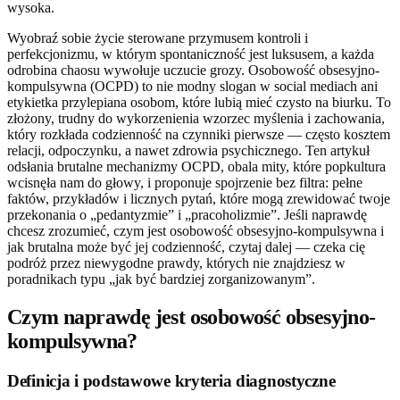
wysoka.
Wyobraź sobie życie sterowane przymusem kontroli i
perfekcjonizmu, w którym spontaniczność jest luksusem, a każda
odrobina chaosu wywołuje uczucie grozy. Osobowość obsesyjno-
kompulsywna (OCPD) to nie modny slogan w social mediach ani
etykietka przylepiana osobom, które lubią mieć czysto na biurku. To
złożony, trudny do wykorzenienia wzorzec myślenia i zachowania,
który rozkłada codzienność na czynniki pierwsze — często kosztem
relacji, odpoczynku, a nawet zdrowia psychicznego. Ten artykuł
odsłania brutalne mechanizmy OCPD, obala mity, które popkultura
wcisnęła nam do głowy, i proponuje spojrzenie bez filtra: pełne
faktów, przykładów i licznych pytań, które mogą zrewidować twoje
przekonania o „pedantyzmie” i „pracoholizmie”. Jeśli naprawdę
chcesz zrozumieć, czym jest osobowość obsesyjno-kompulsywna i
jak brutalna może być jej codzienność, czytaj dalej — czeka cię
podróż przez niewygodne prawdy, których nie znajdziesz w
poradnikach typu „jak być bardziej zorganizowanym”.
Czym naprawdę jest osobowość obsesyjno-
kompulsywna?
Definicja i podstawowe kryteria diagnostyczne