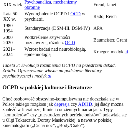
Psychoanaliza
,
mechanizmy
XIX wiek
Freud, Janet
obronne
Lata 50.
Wyodrębnienie OCPD i
OCD
w
Rado, Reich
XX w.
psychiatrii
1980–
Standaryzacja (DSM-III, DSM-IV)
APA
1994
2000–
Podkreślenie sztywności
Baumeister, Grant
2020
poznawczej, różnic z
OCD
2021–
Wzrost badań nad neurobiologią,
Krueger, medyk.
ai
2024
epidemiologią
Tabela 3: Ewolucja rozumienia OCPD na przestrzeni dekad.
Źródło: Opracowanie własne na podstawie literatury
psychiatrycznej i medyk.
ai
OCPD w polskiej kulturze i literaturze
Choć osobowość obsesyjno-kompulsywna nie doczekała się w
Polsce takiego rozgłosu jak
depresja
czy
ADHD
, jej ślady można
znaleźć w literaturze, filmie i codziennych narracjach. Typy
„kontrolerów” czy „niestrudzonych perfekcjonistów” pojawiają się
u Olgi Tokarczuk, Doroty Masłowskiej, a nawet w polskiej
kinematografii („Cicha noc”, „Body/Ciało”).