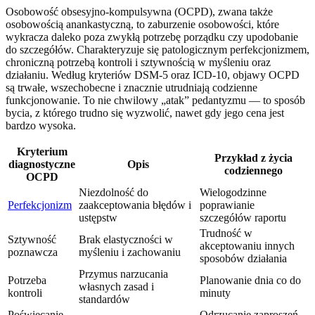
Osobowość obsesyjno-kompulsywna (OCPD), zwana także
osobowością anankastyczną, to zaburzenie osobowości, które
wykracza daleko poza zwykłą potrzebę porządku czy upodobanie
do szczegółów. Charakteryzuje się patologicznym perfekcjonizmem,
chroniczną potrzebą kontroli i sztywnością w myśleniu oraz
działaniu. Według kryteriów DSM-5 oraz ICD-10, objawy OCPD
są trwałe, wszechobecne i znacznie utrudniają codzienne
funkcjonowanie. To nie chwilowy „atak” pedantyzmu — to sposób
bycia, z którego trudno się wyzwolić, nawet gdy jego cena jest
bardzo wysoka.
Kryterium
Przykład z życia
diagnostyczne
Opis
codziennego
OCPD
Niezdolność do
Wielogodzinne
Perfekcjonizm
zaakceptowania błędów i
poprawianie
ustępstw
szczegółów raportu
Trudność w
Sztywność
Brak elastyczności w
akceptowaniu innych
poznawcza
myśleniu i zachowaniu
sposobów działania
Przymus narzucania
Potrzeba
Planowanie dnia co do
własnych zasad i
kontroli
minuty
standardów
Poświęcanie
Odrzucanie zaproszeń