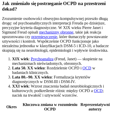
Jak zmieniało się postrzeganie OCPD na przestrzeni
dekad?
Zrozumienie osobowości obsesyjno-kompulsywnej przeszło długą
drogę: od psychoanalitycznych interpretacji Freuda po dzisiejsze,
precyzyjne kryteria diagnostyczne. W XIX wieku Pierre Janet i
Sigmund Freud opisali
mechanizmy obronne
, takie jak reakcja
upozorowana czy
przemieszczenie
, które tłumaczyły powstawanie
sztywności i kontroli. Współcześnie OCPD funkcjonuje jako
niezależna jednostka w klasyfikacjach DSM-5 i ICD-10, a badacze
skupiają się na neurobiologii, epidemiologii i wpływie środowiska.
XIX wiek
:
Psychoanaliza
(Freud, Janet) — skupienie na
mechanizmach nieświadomych, obronnych.
Lata 50. XX wieku
: Rozdzielenie OCPD i
OCD
w
badaniach klinicznych.
Lata 80.–90. XX wieku
: Formalizacja kryteriów
diagnostycznych w DSM-III i DSM-IV.
XXI wiek
: Wzrost znaczenia badań neurobiologicznych i
kulturowych; podkreślenie różnic między OCPD a
OCD
;
nacisk na trwałość i sztywność wzorców.
Kluczowa zmiana w rozumieniu
Reprezentatywni
Okres
OCPD
autorzy