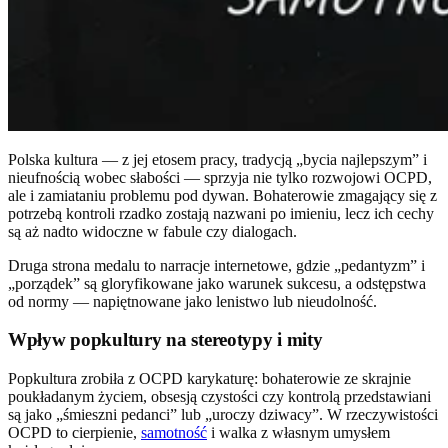
Polska kultura — z jej etosem pracy, tradycją „bycia najlepszym” i
nieufnością wobec słabości — sprzyja nie tylko rozwojowi OCPD,
ale i zamiataniu problemu pod dywan. Bohaterowie zmagający się z
potrzebą kontroli rzadko zostają nazwani po imieniu, lecz ich cechy
są aż nadto widoczne w fabule czy dialogach.
Druga strona medalu to narracje internetowe, gdzie „pedantyzm” i
„porządek” są gloryfikowane jako warunek sukcesu, a odstępstwa
od normy — napiętnowane jako lenistwo lub nieudolność.
Wpływ popkultury na stereotypy i mity
Popkultura zrobiła z OCPD karykaturę: bohaterowie ze skrajnie
poukładanym życiem, obsesją czystości czy kontrolą przedstawiani
są jako „śmieszni pedanci” lub „uroczy dziwacy”. W rzeczywistości
OCPD to cierpienie,
samotność
i walka z własnym umysłem