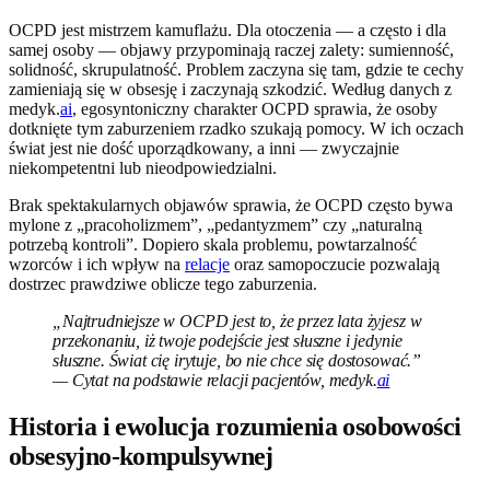
OCPD jest mistrzem kamuflażu. Dla otoczenia — a często i dla
samej osoby — objawy przypominają raczej zalety: sumienność,
solidność, skrupulatność. Problem zaczyna się tam, gdzie te cechy
zamieniają się w obsesję i zaczynają szkodzić. Według danych z
medyk.
ai
, egosyntoniczny charakter OCPD sprawia, że osoby
dotknięte tym zaburzeniem rzadko szukają pomocy. W ich oczach
świat jest nie dość uporządkowany, a inni — zwyczajnie
niekompetentni lub nieodpowiedzialni.
Brak spektakularnych objawów sprawia, że OCPD często bywa
mylone z „pracoholizmem”, „pedantyzmem” czy „naturalną
potrzebą kontroli”. Dopiero skala problemu, powtarzalność
wzorców i ich wpływ na
relacje
oraz samopoczucie pozwalają
dostrzec prawdziwe oblicze tego zaburzenia.
„Najtrudniejsze w OCPD jest to, że przez lata żyjesz w
przekonaniu, iż twoje podejście jest słuszne i jedynie
słuszne. Świat cię irytuje, bo nie chce się dostosować.”
— Cytat na podstawie relacji pacjentów, medyk.
ai
Historia i ewolucja rozumienia osobowości
obsesyjno-kompulsywnej