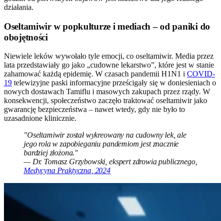
działania.
Oseltamiwir w popkulturze i mediach – od paniki do
obojętności
Niewiele leków wywołało tyle emocji, co oseltamiwir. Media przez
lata przedstawiały go jako „cudowne lekarstwo”, które jest w stanie
zahamować każdą epidemię. W czasach pandemii H1N1 i
COVID-
19
telewizyjne paski informacyjne prześcigały się w doniesieniach o
nowych dostawach Tamiflu i masowych zakupach przez rządy. W
konsekwencji, społeczeństwo zaczęło traktować oseltamiwir jako
gwarancję bezpieczeństwa – nawet wtedy, gdy nie było to
uzasadnione klinicznie.
"Oseltamiwir został wykreowany na cudowny lek, ale
jego rola w zapobieganiu pandemiom jest znacznie
bardziej złożona."
— Dr. Tomasz Grzybowski, ekspert zdrowia publicznego,
Medycyna Praktyczna, 2024