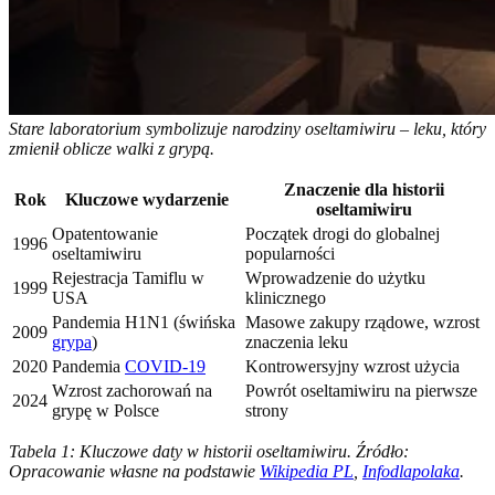
Stare laboratorium symbolizuje narodziny oseltamiwiru – leku, który
zmienił oblicze walki z grypą.
Znaczenie dla historii
Rok
Kluczowe wydarzenie
oseltamiwiru
Opatentowanie
Początek drogi do globalnej
1996
oseltamiwiru
popularności
Rejestracja Tamiflu w
Wprowadzenie do użytku
1999
USA
klinicznego
Pandemia H1N1 (świńska
Masowe zakupy rządowe, wzrost
2009
grypa
)
znaczenia leku
2020
Pandemia
COVID-19
Kontrowersyjny wzrost użycia
Wzrost zachorowań na
Powrót oseltamiwiru na pierwsze
2024
grypę w Polsce
strony
Tabela 1: Kluczowe daty w historii oseltamiwiru. Źródło:
Opracowanie własne na podstawie
Wikipedia PL
,
Infodlapolaka
.