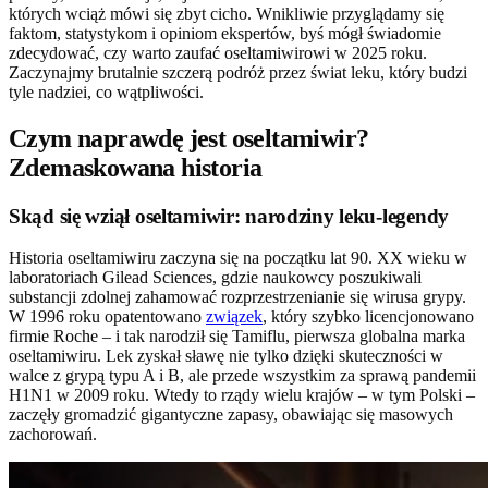
których wciąż mówi się zbyt cicho. Wnikliwie przyglądamy się
faktom, statystykom i opiniom ekspertów, byś mógł świadomie
zdecydować, czy warto zaufać oseltamiwirowi w 2025 roku.
Zaczynajmy brutalnie szczerą podróż przez świat leku, który budzi
tyle nadziei, co wątpliwości.
Czym naprawdę jest oseltamiwir?
Zdemaskowana historia
Skąd się wziął oseltamiwir: narodziny leku-legendy
Historia oseltamiwiru zaczyna się na początku lat 90. XX wieku w
laboratoriach Gilead Sciences, gdzie naukowcy poszukiwali
substancji zdolnej zahamować rozprzestrzenianie się wirusa grypy.
W 1996 roku opatentowano
związek
, który szybko licencjonowano
firmie Roche – i tak narodził się Tamiflu, pierwsza globalna marka
oseltamiwiru. Lek zyskał sławę nie tylko dzięki skuteczności w
walce z grypą typu A i B, ale przede wszystkim za sprawą pandemii
H1N1 w 2009 roku. Wtedy to rządy wielu krajów – w tym Polski –
zaczęły gromadzić gigantyczne zapasy, obawiając się masowych
zachorowań.