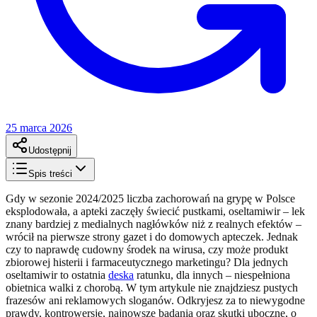
25 marca 2026
Udostępnij
Spis treści
Gdy w sezonie 2024/2025 liczba zachorowań na grypę w Polsce
eksplodowała, a apteki zaczęły świecić pustkami, oseltamiwir – lek
znany bardziej z medialnych nagłówków niż z realnych efektów –
wrócił na pierwsze strony gazet i do domowych apteczek. Jednak
czy to naprawdę cudowny środek na wirusa, czy może produkt
zbiorowej histerii i farmaceutycznego marketingu? Dla jednych
oseltamiwir to ostatnia
deska
ratunku, dla innych – niespełniona
obietnica walki z chorobą. W tym artykule nie znajdziesz pustych
frazesów ani reklamowych sloganów. Odkryjesz za to niewygodne
prawdy, kontrowersje, najnowsze badania oraz skutki uboczne, o