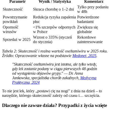
Parametr
Wynik / Statystyka
Komentarz
Tylko przy podaniu
Skuteczność
Skraca chorobę o 1–2 dni
w 48h
Powstrzymanie
Redukcja ryzyka zapalenia
Potwierdzone
powikłań
płuc
badaniami
Oporność
<1% szczepów odpornych
Zwiększa się
wirusów
w Polsce
globalnie
Wzrost o 335% (styczeń
Rekordowe
Sprzedaż w 2025
do stycznia)
zainteresowanie
Tabela 2: Skuteczność i realna wartość oseltamiwiru w 2025 roku.
Źródło: Opracowanie własne na podstawie
Medonet, 2025
.
"Skuteczność oseltamiwiru jest istotna, ale tylko wtedy,
gdy lek zostanie podany w ciągu pierwszych 48 godzin
od wystąpienia objawów grypy." — Dr. Anna
Jankowska, specjalistka chorób zakaźnych,
Medycyna
Praktyczna, 2024
To nie jest lek, który „postawi cię na nogi” z dnia na dzień – to
narzędzie, którego skuteczność zależy od czasu i… szczęścia.
Dlaczego nie zawsze działa? Przypadki z życia wzięte