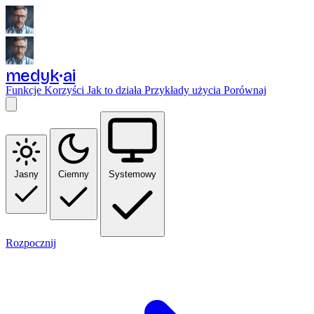
medyk
ai
Funkcje
Korzyści
Jak to działa
Przykłady użycia
Porównaj
Jasny
Ciemny
Systemowy
Rozpocznij