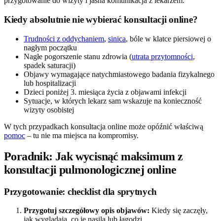
przygotowanie do wizyty i jasna komunikacja z lekarzem.
Kiedy absolutnie nie wybierać konsultacji online?
Trudności z oddychaniem
,
sinica
, bóle w klatce piersiowej o
nagłym początku
Nagłe pogorszenie stanu zdrowia (
utrata przytomności
,
spadek saturacji)
Objawy wymagające natychmiastowego badania fizykalnego
lub hospitalizacji
Dzieci poniżej 3. miesiąca życia z objawami infekcji
Sytuacje, w których lekarz sam wskazuje na konieczność
wizyty osobistej
W tych przypadkach konsultacja online może opóźnić właściwą
pomoc
– tu nie ma miejsca na kompromisy.
Poradnik: Jak wycisnąć maksimum z
konsultacji pulmonologicznej online
Przygotowanie: checklist dla sprytnych
Przygotuj szczegółowy opis objawów:
Kiedy się zaczęły,
jak wyglądają, co je nasila lub łagodzi.