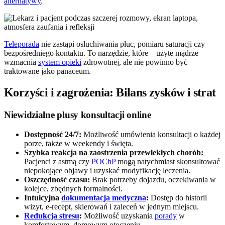
alternatywy
.
Teleporada
nie zastąpi osłuchiwania płuc, pomiaru saturacji czy
bezpośredniego kontaktu. To narzędzie, które – użyte mądrze –
wzmacnia
system opieki
zdrowotnej, ale nie powinno być
traktowane jako panaceum.
Korzyści i zagrożenia: Bilans zysków i strat
Niewidzialne plusy konsultacji online
Dostępność 24/7:
Możliwość umówienia konsultacji o każdej
porze, także w weekendy i święta.
Szybka reakcja na zaostrzenia przewlekłych chorób:
Pacjenci z astmą czy
POChP
mogą natychmiast skonsultować
niepokojące objawy i uzyskać modyfikację leczenia.
Oszczędność czasu:
Brak potrzeby dojazdu, oczekiwania w
kolejce, zbędnych formalności.
Intuicyjna
dokumentacja medyczna
:
Dostęp do historii
wizyt, e-recept, skierowań i zaleceń w jednym miejscu.
Redukcja stresu
:
Możliwość uzyskania
porady
w
komfortowym, domowym otoczeniu.