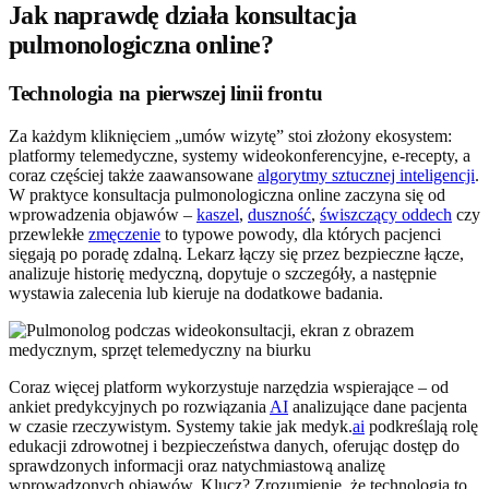
Jak naprawdę działa konsultacja
pulmonologiczna online?
Technologia na pierwszej linii frontu
Za każdym kliknięciem „umów wizytę” stoi złożony ekosystem:
platformy telemedyczne, systemy wideokonferencyjne, e-recepty, a
coraz częściej także zaawansowane
algorytmy sztucznej inteligencji
.
W praktyce konsultacja pulmonologiczna online zaczyna się od
wprowadzenia objawów –
kaszel
,
duszność
,
świszczący oddech
czy
przewlekłe
zmęczenie
to typowe powody, dla których pacjenci
sięgają po poradę zdalną. Lekarz łączy się przez bezpieczne łącze,
analizuje historię medyczną, dopytuje o szczegóły, a następnie
wystawia zalecenia lub kieruje na dodatkowe badania.
Coraz więcej platform wykorzystuje narzędzia wspierające – od
ankiet predykcyjnych po rozwiązania
AI
analizujące dane pacjenta
w czasie rzeczywistym. Systemy takie jak medyk.
ai
podkreślają rolę
edukacji zdrowotnej i bezpieczeństwa danych, oferując dostęp do
sprawdzonych informacji oraz natychmiastową analizę
wprowadzonych objawów. Klucz? Zrozumienie, że technologia to