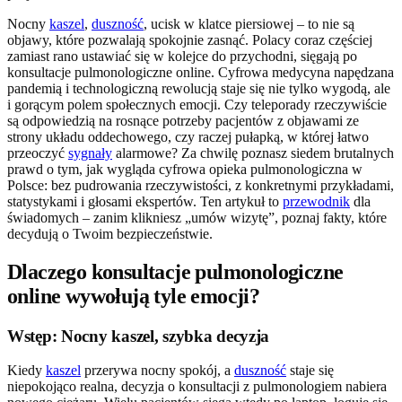
Nocny
kaszel
,
duszność
, ucisk w klatce piersiowej – to nie są
objawy, które pozwalają spokojnie zasnąć. Polacy coraz częściej
zamiast rano ustawiać się w kolejce do przychodni, sięgają po
konsultacje pulmonologiczne online. Cyfrowa medycyna napędzana
pandemią i technologiczną rewolucją staje się nie tylko wygodą, ale
i gorącym polem społecznych emocji. Czy teleporady rzeczywiście
są odpowiedzią na rosnące potrzeby pacjentów z objawami ze
strony układu oddechowego, czy raczej pułapką, w której łatwo
przeoczyć
sygnały
alarmowe? Za chwilę poznasz siedem brutalnych
prawd o tym, jak wygląda cyfrowa opieka pulmonologiczna w
Polsce: bez pudrowania rzeczywistości, z konkretnymi przykładami,
statystykami i głosami ekspertów. Ten artykuł to
przewodnik
dla
świadomych – zanim klikniesz „umów wizytę”, poznaj fakty, które
decydują o Twoim bezpieczeństwie.
Dlaczego konsultacje pulmonologiczne
online wywołują tyle emocji?
Wstęp: Nocny kaszel, szybka decyzja
Kiedy
kaszel
przerywa nocny spokój, a
duszność
staje się
niepokojąco realna, decyzja o konsultacji z pulmonologiem nabiera