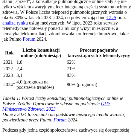
stanu „sprzed”, a konsultacje pulmonologiczne online stały się nie
tylko wyjściem awaryjnym, lecz integralną częścią systemu ochrony
zdrowia. W Polsce liczba teleporad pulmonologicznych wzrosła o
około 30% w latach 2023–2024, co potwierdzają dane
GUS
oraz
analiza rynku
usług medycznych. W lipcu 2023 roku serwisy
telemedyczne notowały ponad 3 miliony wizyt miesięcznie, a
tematyka telekonsultacji zdominowała konferencje branżowe, takie
jak Pulmo
Forum
2024.
Liczba konsultacji
Procent pacjentów
Rok
online (mln/miesiąc)
korzystających z telemedycyny
2021
1,8
62%
2022
2,4
71%
2023
3,1
83%
4,0 (prognoza na
2024*
86% (prognoza)
podstawie trendów)
Tabela 1: Wzrost liczby konsultacji pulmonologicznych online w
Polsce. Źródło: Opracowanie własne na podstawie
GUS
,
Ministerstwo Zdrowia, 2023
Dane z 2024 to szacunki na podstawie bieżącego trendu wzrostu,
potwierdzone przez Pulmo
Forum
2024.
Podczas gdy jedna część społeczeństwa zachwyca się dostępnością