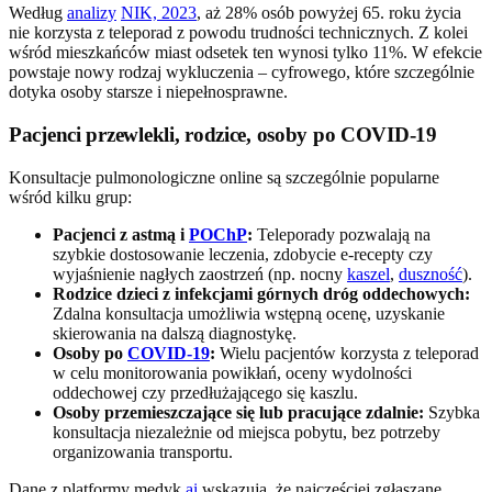
Według
analizy
NIK, 2023
, aż 28% osób powyżej 65. roku życia
nie korzysta z teleporad z powodu trudności technicznych. Z kolei
wśród mieszkańców miast odsetek ten wynosi tylko 11%. W efekcie
powstaje nowy rodzaj wykluczenia – cyfrowego, które szczególnie
dotyka osoby starsze i niepełnosprawne.
Pacjenci przewlekli, rodzice, osoby po COVID-19
Konsultacje pulmonologiczne online są szczególnie popularne
wśród kilku grup:
Pacjenci z astmą i
POChP
:
Teleporady pozwalają na
szybkie dostosowanie leczenia, zdobycie e-recepty czy
wyjaśnienie nagłych zaostrzeń (np. nocny
kaszel
,
duszność
).
Rodzice dzieci z infekcjami górnych dróg oddechowych:
Zdalna konsultacja umożliwia wstępną ocenę, uzyskanie
skierowania na dalszą diagnostykę.
Osoby po
COVID-19
:
Wielu pacjentów korzysta z teleporad
w celu monitorowania powikłań, oceny wydolności
oddechowej czy przedłużającego się kaszlu.
Osoby przemieszczające się lub pracujące zdalnie:
Szybka
konsultacja niezależnie od miejsca pobytu, bez potrzeby
organizowania transportu.
Dane z platformy medyk.
ai
wskazują, że najczęściej zgłaszane