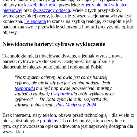
objawy to:
kaszel
,
duszność
, przewlekłe
zmęczenie
,
ból w klatce
piersiowej
oraz
świszczący oddech
. Wiele z tych przypadków
wymaga szybkiej oceny, jednak nie zawsze stacjonarna wizyta jest
konieczna.
Teleporada
to szansa na szybką reakcję, szczególnie jeśli
pacjent zna swoje przewlekłe schorzenia i potrafi precyzyjnie opisać
objawy.
Niewidoczne bariery: cyfrowe wykluczenie
Technologia miała niwelować dystans, a jednak wyrasta nowa
bariera: cyfrowe wykluczenie. Dostępność usług różni się
diametralnie między pokoleniami i regionami Polski.
"Nasz system ochrony zdrowia jest coraz bardziej
cyfrowy, ale nie każdy pacjent za nim nadąża. Jeśli
teleporada
ma być naprawdę powszechna, musimy
zadbać o edukację i
wsparcie
dla osób wykluczonych
cyfrowo." — Dr Katarzyna Bartnik, ekspertka ds.
zdrowia publicznego,
Puls Medycyny, 2024
Brak internetu, stary telefon, obawa przed technologią – dla wielu to
nie są abstrakcyjne
problemy
. To codzienność, która decyduje o
tym, czy nowoczesna opieka zdrowotna jest naprawdę dostępna dla
wszystkich.