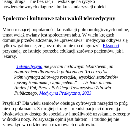
usług, druga – nie bez racji – wskazuje na ryzyko
powierzchownych diagnoz i braku standaryzacji opieki.
Społeczne i kulturowe tabu wokół telemedycyny
Mimo rosnącej popularności konsultacji pulmonologicznych online,
temat wciąż owiany jest społecznym tabu. W wielu kręgach
dominuje przeświadczenie, że „prawdziwa” medycyna odbywa się
tylko w gabinecie, że „bez dotyku nie ma diagnozy”.
Eksperci
przyznają, że istnieje potrzeba edukacji zarówno pacjentów, jak i
lekarzy.
"
Telemedycyna
nie jest ani cudownym lekarstwem, ani
zagrożeniem dla zdrowia publicznego. To narzędzie,
które wymaga zdrowego rozsądku, wysokich standardów
i jasnej komunikacji z pacjentem." — Dr hab. n. med.
Andrzej Fal, Prezes Polskiego Towarzystwa Zdrowia
Publicznego,
Medycyna Praktyczna, 2023
Przykład? Dla wielu seniorów obsługa cyfrowych narzędzi to próg
nie do pokonania. Z drugiej strony – młodsi pacjenci doceniają
błyskawiczny dostęp do specjalisty i możliwość uzyskania e-recepty
w środku nocy. Polaryzacja opinii jest faktem – i trudno jej nie
zauważyć w codziennych rozmowach o zdrowiu.