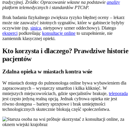
tradycyjnej. Źródło: Opracowanie własne na podstawie
analizy
platform telemedycznych i standardów PTChP.
Brak badania fizykalnego zwiększa ryzyko błędnej oceny – lekarz
może nie zauważyć istotnych sygnałów, które w gabinecie byłyby
oczywiste (np.
sinica
, nietypowy szmer oddechowy). Dlatego
eksperci
podkreślają:
konsultacje online
to uzupełnienie, nie
zamiennik klasycznej opieki.
Kto korzysta i dlaczego? Prawdziwe historie
pacjentów
Zdalna opieka w miastach kontra wsie
W miastach dostęp do pulmonologa online bywa wybawieniem dla
zapracowanych – wystarczy smartfon i kilka kliknięć. W
mniejszych miejscowościach, gdzie specjalistów brakuje,
teleporada
jest często jedyną realną opcją. Jednak cyfrowa opieka nie jest
równo dostępna – bariery sprzętowe i brak umiejętności
technologicznych skutecznie blokują część społeczeństwa.