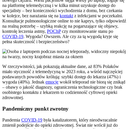
nowego ciężaru. Wielu pacjentów sięga wtedy po laptop, loguje się
na platformę telemedyczną i w kilka minut uzyskuje dostęp do
specjalisty – bez konieczności wychodzenia z domu, bez czekania
w kolejce, bez narażania się na
kontakt
z infekcjami w poczekalni.
Konsultacje pulmonologiczne online to nie kaprys, tylko odpowiedź
na realną potrzebę – szybką reakcję na pogarszające się objawy,
kontrolę leczenia astmy,
POChP
czy monitorowanie stanu po
COVID-19
. Wygoda? Owszem. Ale czy za tą wygodą kryje się
pełna skuteczność i bezpieczeństwo?
W rzeczywistości, jak pokazują aktualne dane, aż 83% Polaków
miało styczność z telemedycyną w 2023 roku, a wśród najczęściej
podawanych powodów królują: szybki dostęp do lekarza (47%) i
wygoda (40%). Jednak
emocje
wokół teleporad nie biorą się znikąd
– obawy o jakość diagnozy, ograniczenia technologiczne czy brak
osobistego kontaktu z lekarzem to codzienność cyfrowej opieki
zdrowotnej.
Pandemiczny punkt zwrotny
Pandemia
COVID-19
była katalizatorem, który nieodwracalnie
zmienił podejście do opieki zdrowotnej. Świat nie wrócił już do