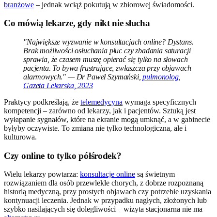
branżowe
– jednak wciąż pokutują w zbiorowej świadomości.
Co mówią lekarze, gdy nikt nie słucha
"Największe wyzwanie w konsultacjach online? Dystans.
Brak możliwości osłuchania płuc czy zbadania saturacji
sprawia, że czasem muszę opierać się tylko na słowach
pacjenta. To bywa frustrujące, zwłaszcza przy objawach
alarmowych." — Dr Paweł Szymański,
pulmonolog
,
Gazeta Lekarska, 2023
Praktycy podkreślają, że
telemedycyna
wymaga specyficznych
kompetencji – zarówno od lekarzy, jak i pacjentów. Sztuką jest
wyłapanie sygnałów, które na ekranie mogą umknąć, a w gabinecie
byłyby oczywiste. To zmiana nie tylko technologiczna, ale i
kulturowa.
Czy online to tylko półśrodek?
Wielu lekarzy powtarza:
konsultacje online
są świetnym
rozwiązaniem dla osób przewlekle chorych, z dobrze rozpoznaną
historią medyczną, przy prostych objawach czy potrzebie uzyskania
kontynuacji leczenia. Jednak w przypadku nagłych, złożonych lub
szybko nasilających się dolegliwości – wizyta stacjonarna nie ma