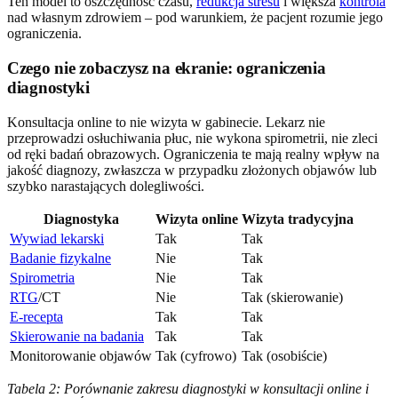
Ten model to oszczędność czasu,
redukcja stresu
i większa
kontrola
nad własnym zdrowiem – pod warunkiem, że pacjent rozumie jego
ograniczenia.
Czego nie zobaczysz na ekranie: ograniczenia
diagnostyki
Konsultacja online to nie wizyta w gabinecie. Lekarz nie
przeprowadzi osłuchiwania płuc, nie wykona spirometrii, nie zleci
od ręki badań obrazowych. Ograniczenia te mają realny wpływ na
jakość diagnozy, zwłaszcza w przypadku złożonych objawów lub
szybko narastających dolegliwości.
Diagnostyka
Wizyta online
Wizyta tradycyjna
Wywiad lekarski
Tak
Tak
Badanie fizykalne
Nie
Tak
Spirometria
Nie
Tak
RTG
/CT
Nie
Tak (skierowanie)
E-recepta
Tak
Tak
Skierowanie na badania
Tak
Tak
Monitorowanie objawów
Tak (cyfrowo)
Tak (osobiście)
Tabela 2: Porównanie zakresu diagnostyki w konsultacji online i