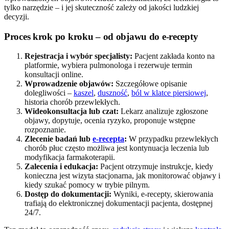
tylko narzędzie – i jej skuteczność zależy od jakości ludzkiej
decyzji.
Proces krok po kroku – od objawu do e-recepty
Rejestracja i wybór specjalisty:
Pacjent zakłada konto na
platformie, wybiera pulmonologa i rezerwuje termin
konsultacji online.
Wprowadzenie objawów:
Szczegółowe opisanie
dolegliwości –
kaszel
,
duszność
,
ból w klatce piersiowej
,
historia chorób przewlekłych.
Wideokonsultacja lub czat:
Lekarz analizuje zgłoszone
objawy, dopytuje, ocenia ryzyko, proponuje wstępne
rozpoznanie.
Zlecenie badań lub
e-recepta
:
W przypadku przewlekłych
chorób płuc często możliwa jest kontynuacja leczenia lub
modyfikacja farmakoterapii.
Zalecenia i edukacja:
Pacjent otrzymuje instrukcje, kiedy
konieczna jest wizyta stacjonarna, jak monitorować objawy i
kiedy szukać pomocy w trybie pilnym.
Dostęp do dokumentacji:
Wyniki, e-recepty, skierowania
trafiają do elektronicznej dokumentacji pacjenta, dostępnej
24/7.