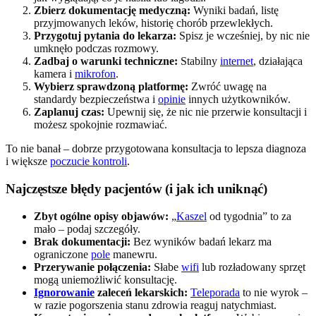
Zbierz dokumentację medyczną:
Wyniki badań, listę
przyjmowanych leków, historię chorób przewlekłych.
Przygotuj pytania do lekarza:
Spisz je wcześniej, by nic nie
umknęło podczas rozmowy.
Zadbaj o warunki techniczne:
Stabilny
internet
, działająca
kamera i
mikrofon
.
Wybierz sprawdzoną platformę:
Zwróć uwagę na
standardy bezpieczeństwa i
opinie
innych użytkowników.
Zaplanuj czas:
Upewnij się, że nic nie przerwie konsultacji i
możesz spokojnie rozmawiać.
To nie banał – dobrze przygotowana konsultacja to lepsza diagnoza
i większe
poczucie kontroli
.
Najczęstsze błędy pacjentów (i jak ich uniknąć)
Zbyt ogólne opisy objawów:
„
Kaszel
od tygodnia” to za
mało – podaj szczegóły.
Brak dokumentacji:
Bez wyników badań lekarz ma
ograniczone
pole
manewru.
Przerywanie połączenia:
Słabe
wifi
lub rozładowany sprzęt
mogą uniemożliwić konsultację.
Ignorowanie
zaleceń lekarskich:
Teleporada
to nie wyrok –
w razie pogorszenia stanu zdrowia reaguj natychmiast.