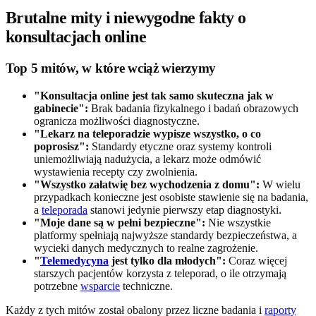
Brutalne mity i niewygodne fakty o
konsultacjach online
Top 5 mitów, w które wciąż wierzymy
"Konsultacja online jest tak samo skuteczna jak w
gabinecie":
Brak badania fizykalnego i badań obrazowych
ogranicza możliwości diagnostyczne.
"Lekarz na teleporadzie wypisze wszystko, o co
poprosisz":
Standardy etyczne oraz systemy kontroli
uniemożliwiają nadużycia, a lekarz może odmówić
wystawienia recepty czy zwolnienia.
"Wszystko załatwię bez wychodzenia z domu":
W wielu
przypadkach konieczne jest osobiste stawienie się na badania,
a
teleporada
stanowi jedynie pierwszy etap diagnostyki.
"Moje dane są w pełni bezpieczne":
Nie wszystkie
platformy spełniają najwyższe standardy bezpieczeństwa, a
wycieki danych medycznych to realne zagrożenie.
"
Telemedycyna
jest tylko dla młodych":
Coraz więcej
starszych pacjentów korzysta z teleporad, o ile otrzymają
potrzebne
wsparcie
techniczne.
Każdy z tych mitów został obalony przez liczne badania i
raporty