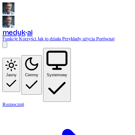
medyk
ai
Funkcje
Korzyści
Jak to działa
Przykłady użycia
Porównaj
Jasny
Ciemny
Systemowy
Rozpocznij