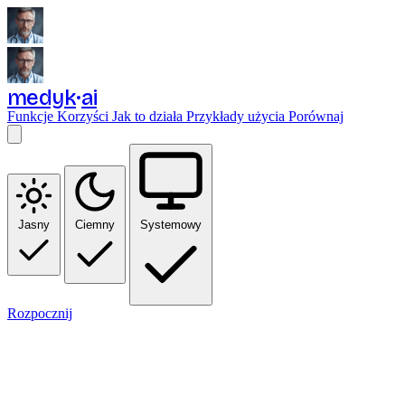
medyk
ai
Funkcje
Korzyści
Jak to działa
Przykłady użycia
Porównaj
Jasny
Ciemny
Systemowy
Rozpocznij