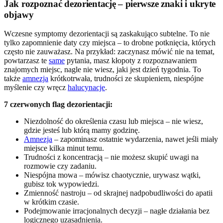
Jak rozpoznać dezorientację – pierwsze znaki i ukryte
objawy
Wczesne symptomy dezorientacji są zaskakująco subtelne. To nie
tylko zapomnienie daty czy miejsca – to drobne potknięcia, których
często nie zauważasz. Na przykład: zaczynasz mówić nie na temat,
powtarzasz te
same
pytania, masz kłopoty z rozpoznawaniem
znajomych miejsc, nagle nie wiesz, jaki jest dzień tygodnia. To
także
amnezja
krótkotrwała, trudności ze skupieniem, niespójne
myślenie czy wręcz
halucynacje
.
7 czerwonych flag dezorientacji:
Niezdolność do określenia czasu lub miejsca – nie wiesz,
gdzie jesteś lub którą mamy godzinę.
Amnezja
– zapominasz ostatnie wydarzenia, nawet jeśli miały
miejsce kilka minut temu.
Trudności z koncentracją – nie możesz skupić uwagi na
rozmowie czy zadaniu.
Niespójna mowa – mówisz chaotycznie, urywasz wątki,
gubisz tok wypowiedzi.
Zmienność nastroju – od skrajnej nadpobudliwości do apatii
w krótkim czasie.
Podejmowanie irracjonalnych decyzji – nagłe działania bez
logicznego uzasadnienia.