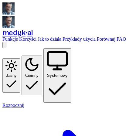
medyk
ai
Funkcje
Korzyści
Jak to działa
Przykłady użycia
Porównaj
FAQ
Jasny
Ciemny
Systemowy
Rozpocznij