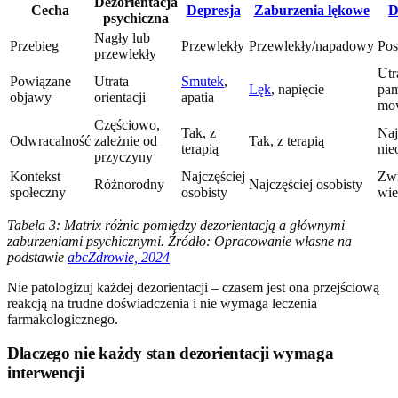
Dezorientacja
Cecha
Depresja
Zaburzenia lękowe
D
psychiczna
Nagły lub
Przebieg
Przewlekły
Przewlekły/napadowy
Pos
przewlekły
Utr
Powiązane
Utrata
Smutek
,
Lęk
, napięcie
pam
objawy
orientacji
apatia
mo
Częściowo,
Tak, z
Naj
Odwracalność
zależnie od
Tak, z terapią
terapią
nie
przyczyny
Kontekst
Najczęściej
Zwi
Różnorodny
Najczęściej osobisty
społeczny
osobisty
wi
Tabela 3: Matrix różnic pomiędzy dezorientacją a głównymi
zaburzeniami psychicznymi. Źródło: Opracowanie własne na
podstawie
abcZdrowie, 2024
Nie patologizuj każdej dezorientacji – czasem jest ona przejściową
reakcją na trudne doświadczenia i nie wymaga leczenia
farmakologicznego.
Dlaczego nie każdy stan dezorientacji wymaga
interwencji