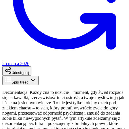
25 marca 2026
Udostępnij
Spis treści
Dezorientacja. Każdy zna to uczucie – moment, gdy świat rozpada
się na kawałki, rzeczywistość traci ostrość, a twoje myśli wirują jak
liście na jesiennym wietrze. To nie jest tylko kolejny dzień pod
znakiem chaosu – to stan, który potrafi wywrócić życie do góry
nogami, przetestować odporność psychiczną i zmusić do zadania
sobie kilku niewygodnych pytań. W tym artykule zderzamy się z
dezorientacją bez filtra – pokazujemy 7 brutalnych prawd, które
najczęściej przemilczamy, a które mogą stać się punktem zwrotnym