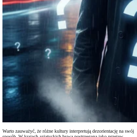
Warto zauważyć, że różne kultury interpretują dezorientację na swój
sposób. W krajach azjatyckich bywa postrzegana jako przejaw