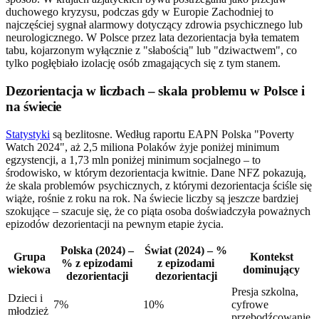
duchowego kryzysu, podczas gdy w Europie Zachodniej to
najczęściej sygnał alarmowy dotyczący zdrowia psychicznego lub
neurologicznego. W Polsce przez lata dezorientacja była tematem
tabu, kojarzonym wyłącznie z "słabością" lub "dziwactwem", co
tylko pogłębiało izolację osób zmagających się z tym stanem.
Dezorientacja w liczbach – skala problemu w Polsce i
na świecie
Statystyki
są bezlitosne. Według raportu EAPN Polska "Poverty
Watch 2024", aż 2,5 miliona Polaków żyje poniżej minimum
egzystencji, a 1,73 mln poniżej minimum socjalnego – to
środowisko, w którym dezorientacja kwitnie. Dane NFZ pokazują,
że skala problemów psychicznych, z którymi dezorientacja ściśle się
wiąże, rośnie z roku na rok. Na świecie liczby są jeszcze bardziej
szokujące – szacuje się, że co piąta osoba doświadczyła poważnych
epizodów dezorientacji na pewnym etapie życia.
Polska (2024) –
Świat (2024) – %
Grupa
Kontekst
% z epizodami
z epizodami
wiekowa
dominujący
dezorientacji
dezorientacji
Presja szkolna,
Dzieci i
7%
10%
cyfrowe
młodzież
przebodźcowanie