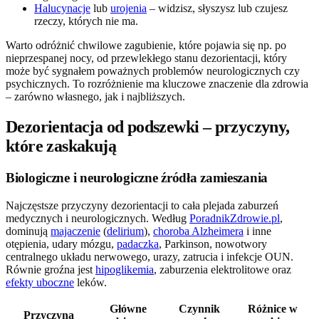
Halucynacje
lub
urojenia
– widzisz, słyszysz lub czujesz
rzeczy, których nie ma.
Warto odróżnić chwilowe zagubienie, które pojawia się np. po
nieprzespanej nocy, od przewlekłego stanu dezorientacji, który
może być sygnałem poważnych problemów neurologicznych czy
psychicznych. To rozróżnienie ma kluczowe znaczenie dla zdrowia
– zarówno własnego, jak i najbliższych.
Dezorientacja od podszewki – przyczyny,
które zaskakują
Biologiczne i neurologiczne źródła zamieszania
Najczęstsze przyczyny dezorientacji to cała plejada zaburzeń
medycznych i neurologicznych. Według
PoradnikZdrowie.pl
,
dominują
majaczenie
(
delirium
),
choroba Alzheimera
i inne
otępienia, udary mózgu,
padaczka
, Parkinson, nowotwory
centralnego układu nerwowego, urazy, zatrucia i infekcje OUN.
Równie groźna jest
hipoglikemia
, zaburzenia elektrolitowe oraz
efekty uboczne
leków.
Główne
Czynnik
Różnice w
Przyczyna