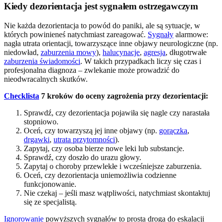
Kiedy dezorientacja jest sygnałem ostrzegawczym
Nie każda dezorientacja to powód do paniki, ale są sytuacje, w
których powinieneś natychmiast zareagować.
Sygnały
alarmowe:
nagła utrata orientacji, towarzyszące inne objawy neurologiczne (np.
niedowład,
zaburzenia mowy
),
halucynacje
,
agresja
, długotrwałe
zaburzenia świadomości
. W takich przypadkach liczy się czas i
profesjonalna diagnoza – zwlekanie może prowadzić do
nieodwracalnych skutków.
Checklista
7 kroków do oceny zagrożenia przy dezorientacji:
Sprawdź, czy dezorientacja pojawiła się nagle czy narastała
stopniowo.
Oceń, czy towarzyszą jej inne objawy (np.
gorączka
,
drgawki
,
utrata przytomności
).
Zapytaj, czy osoba bierze nowe leki lub substancje.
Sprawdź, czy doszło do urazu głowy.
Zapytaj o choroby przewlekłe i wcześniejsze zaburzenia.
Oceń, czy dezorientacja uniemożliwia codzienne
funkcjonowanie.
Nie czekaj – jeśli masz wątpliwości, natychmiast skontaktuj
się ze specjalistą.
Ignorowanie
powyższych sygnałów to prosta droga do eskalacji