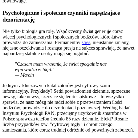
równowagę.
Psychologiczne i społeczne czynniki napędzające
dezorientację
Nie tylko biologia gra rolę. Współczesny świat generuje coraz
więcej psychologicznych i społecznych bodźców, które łatwo
prowadzą do zamieszania. Permanentny
stres
, nieustanne zmiany,
niejasne oczekiwania i rosnąca presja na sukces sprawiają, że nawet
najbardziej stabilne osoby mogą się pogubić.
"Czasem mam wrażenie, że świat specjalnie nas
wprowadza w błąd."
— Marcin
Jednym z kluczowych katalizatorów jest cyfrowy szum
informacyjny. Przykłady? Setki powiadomień dziennie, sprzeczne
newsy, fake newsy, szerzące się teorie spiskowe – to wszystko
sprawia, że nasz mózg nie radzi sobie z przetwarzaniem ilości
bodźców, prowadząc do dezorientacji poznawczej. Według badań
Instytutu Psychologii PAN, przeciętny użytkownik smartfona w
Polsce sprawdza telefon średnio 85 razy dziennie. Efekt? Rośnie
liczba przypadków tzw. "cyfrowej mgły" i chronicznego
zamieszania, które coraz trudniej odróżnić od poważnych zaburzeń.