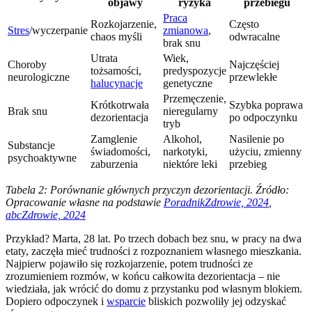
objawy
ryzyka
przebiegu
Praca
Rozkojarzenie,
Często
Stres
/wyczerpanie
zmianowa
,
chaos myśli
odwracalne
brak snu
Utrata
Wiek,
Choroby
Najczęściej
tożsamości,
predyspozycje
neurologiczne
przewlekłe
halucynacje
genetyczne
Przemęczenie,
Krótkotrwała
Szybka poprawa
Brak snu
nieregularny
dezorientacja
po odpoczynku
tryb
Zamglenie
Alkohol,
Nasilenie po
Substancje
świadomości,
narkotyki,
użyciu, zmienny
psychoaktywne
zaburzenia
niektóre leki
przebieg
Tabela 2: Porównanie głównych przyczyn dezorientacji. Źródło:
Opracowanie własne na podstawie
PoradnikZdrowie, 2024
,
abcZdrowie, 2024
Przykład? Marta, 28 lat. Po trzech dobach bez snu, w pracy na dwa
etaty, zaczęła mieć trudności z rozpoznaniem własnego mieszkania.
Najpierw pojawiło się rozkojarzenie, potem trudności ze
zrozumieniem rozmów, w końcu całkowita dezorientacja – nie
wiedziała, jak wrócić do domu z przystanku pod własnym blokiem.
Dopiero odpoczynek i
wsparcie
bliskich pozwoliły jej odzyskać