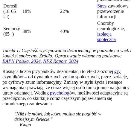
Dorośli
Stres
zawodowy,
(18-65
18%
22%
przetworzenie
lat)
informacji
Choroby
Seniorzy
neurologiczne,
38%
40%
(65+)
izolacja
społeczna
Tabela 1: Częstość występowania dezorientacji w podziale na wiek i
kontekst społeczny. Źródło: Opracowanie własne na podstawie
EAPN Polska, 2024
,
NFZ Raport, 2024
Rosnąca liczba przypadków dezorientacji to efekt złożonej
gry
czynników – od dynamicznych zmian społecznych, przez izolację,
po cyfrowy szum informacyjny. Zmiany w stylu życia i rosnące
wymagania sprawiają, że coraz więcej osób funkcjonuje na granicy
utraty orientacji. Według
psycholog
ów, możliwości adaptacyjne są
przeciążone, co skutkuje coraz częstszym pojawianiem się
chronicznego zamieszania.
"Nikt nie mówi, jak łatwo można się pogubić w
dzisiejszym świecie."
— Kinga