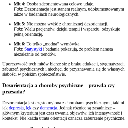
Mit 4:
Osoba zdeorientowana celowo udaje.
Fakt
: Dezorientacja jest stanem realnym, udokumentowanym
także w badaniach neurologicznych.
Mit 5:
Nie można wyjść z chronicznej dezorientacji.
Fakt
: Wielu pacjentów, dzięki terapii i wsparciu, odzyskuje
pełną orientację.
Mit 6:
To tylko „modna” wymówka.
Fakt
:
Statystyki
i badania pokazują, że problem narasta
niezależnie od trendów.
Uporczywość tych mitów bierze się z braku edukacji, stygmatyzacji
zaburzeń psychicznych i niechęci do przyznawania się do własnych
słabości w polskim społeczeństwie.
Dezorientacja a choroby psychiczne – prawda czy
przesada?
Dezorientacja jest często mylona z chorobami psychicznymi, takimi
jak
depresja
,
lęk
czy
demencja
. Jednak różnice są zasadnicze –
głównym kryterium jest czas trwania objawów, ich intensywność i
kontekst. Nie każda utrata orientacji oznacza zaburzenie psychiczne.