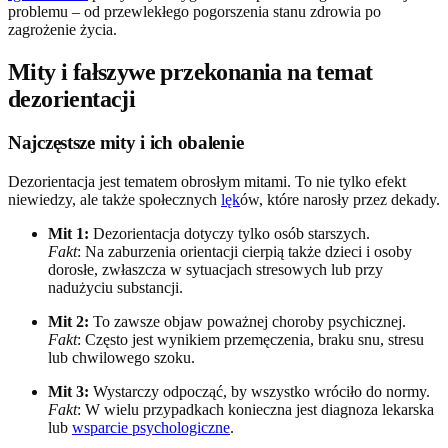
problemu – od przewlekłego pogorszenia stanu zdrowia po
zagrożenie życia.
Mity i fałszywe przekonania na temat
dezorientacji
Najczęstsze mity i ich obalenie
Dezorientacja jest tematem obrosłym mitami. To nie tylko efekt
niewiedzy, ale także społecznych
lęk
ów, które narosły przez dekady.
Mit 1:
Dezorientacja dotyczy tylko osób starszych.
Fakt
: Na zaburzenia orientacji cierpią także dzieci i osoby
dorosłe, zwłaszcza w sytuacjach stresowych lub przy
nadużyciu substancji.
Mit 2:
To zawsze objaw poważnej choroby psychicznej.
Fakt
: Często jest wynikiem przemęczenia, braku snu, stresu
lub chwilowego szoku.
Mit 3:
Wystarczy odpocząć, by wszystko wróciło do normy.
Fakt
: W wielu przypadkach konieczna jest diagnoza lekarska
lub
wsparcie psychologiczne
.