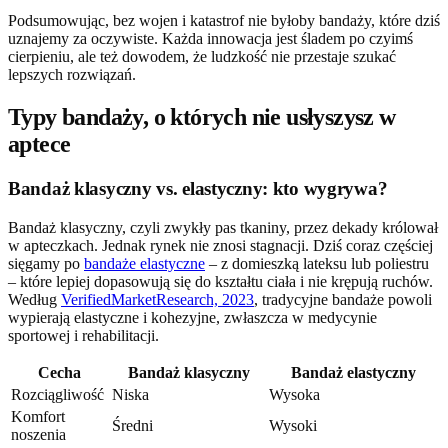
Podsumowując, bez wojen i katastrof nie byłoby bandaży, które dziś
uznajemy za oczywiste. Każda innowacja jest śladem po czyimś
cierpieniu, ale też dowodem, że ludzkość nie przestaje szukać
lepszych rozwiązań.
Typy bandaży, o których nie usłyszysz w
aptece
Bandaż klasyczny vs. elastyczny: kto wygrywa?
Bandaż klasyczny, czyli zwykły pas tkaniny, przez dekady królował
w apteczkach. Jednak rynek nie znosi stagnacji. Dziś coraz częściej
sięgamy po
bandaże elastyczne
– z domieszką lateksu lub poliestru
– które lepiej dopasowują się do kształtu ciała i nie krępują ruchów.
Według
VerifiedMarketResearch, 2023
, tradycyjne bandaże powoli
wypierają elastyczne i kohezyjne, zwłaszcza w medycynie
sportowej i rehabilitacji.
Cecha
Bandaż klasyczny
Bandaż elastyczny
Rozciągliwość
Niska
Wysoka
Komfort
Średni
Wysoki
noszenia