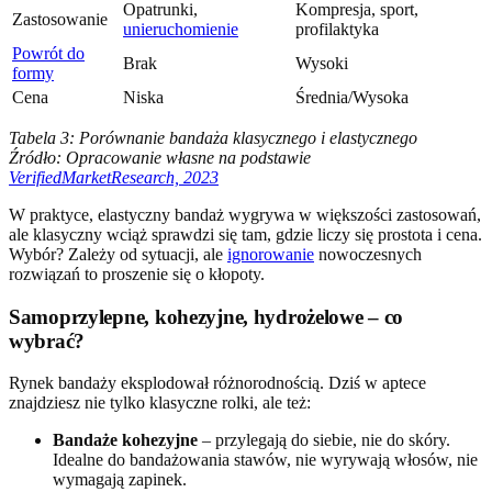
Opatrunki,
Kompresja, sport,
Zastosowanie
unieruchomienie
profilaktyka
Powrót do
Brak
Wysoki
formy
Cena
Niska
Średnia/Wysoka
Tabela 3: Porównanie bandaża klasycznego i elastycznego
Źródło: Opracowanie własne na podstawie
VerifiedMarketResearch, 2023
W praktyce, elastyczny bandaż wygrywa w większości zastosowań,
ale klasyczny wciąż sprawdzi się tam, gdzie liczy się prostota i cena.
Wybór? Zależy od sytuacji, ale
ignorowanie
nowoczesnych
rozwiązań to proszenie się o kłopoty.
Samoprzylepne, kohezyjne, hydrożelowe – co
wybrać?
Rynek bandaży eksplodował różnorodnością. Dziś w aptece
znajdziesz nie tylko klasyczne rolki, ale też:
Bandaże kohezyjne
– przylegają do siebie, nie do skóry.
Idealne do bandażowania stawów, nie wyrywają włosów, nie
wymagają zapinek.