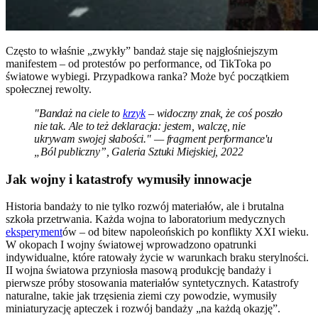
Często to właśnie „zwykły” bandaż staje się najgłośniejszym
manifestem – od protestów po performance, od TikToka po
światowe wybiegi. Przypadkowa ranka? Może być początkiem
społecznej rewolty.
"Bandaż na ciele to
krzyk
– widoczny znak, że coś poszło
nie tak. Ale to też deklaracja: jestem, walczę, nie
ukrywam swojej słabości." — fragment performance'u
„Ból publiczny”, Galeria Sztuki Miejskiej, 2022
Jak wojny i katastrofy wymusiły innowacje
Historia bandaży to nie tylko rozwój materiałów, ale i brutalna
szkoła przetrwania. Każda wojna to laboratorium medycznych
eksperyment
ów – od bitew napoleońskich po konflikty XXI wieku.
W okopach I wojny światowej wprowadzono opatrunki
indywidualne, które ratowały życie w warunkach braku sterylności.
II wojna światowa przyniosła masową produkcję bandaży i
pierwsze próby stosowania materiałów syntetycznych. Katastrofy
naturalne, takie jak trzęsienia ziemi czy powodzie, wymusiły
miniaturyzację apteczek i rozwój bandaży „na każdą okazję”.