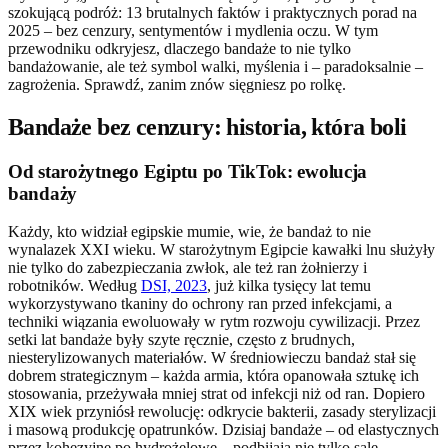
szokującą podróż: 13 brutalnych faktów i praktycznych porad na
2025 – bez cenzury, sentymentów i mydlenia oczu. W tym
przewodniku odkryjesz, dlaczego bandaże to nie tylko
bandażowanie, ale też symbol walki, myślenia i – paradoksalnie –
zagrożenia. Sprawdź, zanim znów sięgniesz po rolkę.
Bandaże bez cenzury: historia, która boli
Od starożytnego Egiptu po TikTok: ewolucja
bandaży
Każdy, kto widział egipskie mumie, wie, że bandaż to nie
wynalazek XXI wieku. W starożytnym Egipcie kawałki lnu służyły
nie tylko do zabezpieczania zwłok, ale też ran żołnierzy i
robotników. Według
DSI, 2023
, już kilka tysięcy lat temu
wykorzystywano tkaniny do ochrony ran przed infekcjami, a
techniki wiązania ewoluowały w rytm rozwoju cywilizacji. Przez
setki lat bandaże były szyte ręcznie, często z brudnych,
niesterylizowanych materiałów. W średniowieczu bandaż stał się
dobrem strategicznym – każda armia, która opanowała sztukę ich
stosowania, przeżywała mniej strat od infekcji niż od ran. Dopiero
XIX wiek przyniósł rewolucję: odkrycie bakterii, zasady sterylizacji
i masową produkcję opatrunków. Dzisiaj bandaże – od elastycznych
przez kohezyjne po hydrożelowe – podbijają nie tylko sale