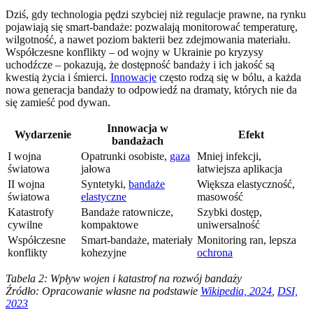
Dziś, gdy technologia pędzi szybciej niż regulacje prawne, na rynku
pojawiają się smart-bandaże: pozwalają monitorować temperaturę,
wilgotność, a nawet poziom bakterii bez zdejmowania materiału.
Współczesne konflikty – od wojny w Ukrainie po kryzysy
uchodźcze – pokazują, że dostępność bandaży i ich jakość są
kwestią życia i śmierci.
Innowacje
często rodzą się w bólu, a każda
nowa generacja bandaży to odpowiedź na dramaty, których nie da
się zamieść pod dywan.
Innowacja w
Wydarzenie
Efekt
bandażach
I wojna
Opatrunki osobiste,
gaza
Mniej infekcji,
światowa
jałowa
łatwiejsza aplikacja
II wojna
Syntetyki,
bandaże
Większa elastyczność,
światowa
elastyczne
masowość
Katastrofy
Bandaże ratownicze,
Szybki dostęp,
cywilne
kompaktowe
uniwersalność
Współczesne
Smart-bandaże, materiały
Monitoring ran, lepsza
konflikty
kohezyjne
ochrona
Tabela 2: Wpływ wojen i katastrof na rozwój bandaży
Źródło: Opracowanie własne na podstawie
Wikipedia, 2024
,
DSI,
2023