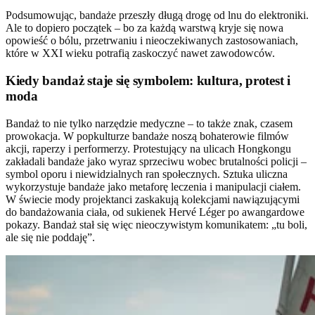
Podsumowując, bandaże przeszły długą drogę od lnu do elektroniki.
Ale to dopiero początek – bo za każdą warstwą kryje się nowa
opowieść o bólu, przetrwaniu i nieoczekiwanych zastosowaniach,
które w XXI wieku potrafią zaskoczyć nawet zawodowców.
Kiedy bandaż staje się symbolem: kultura, protest i
moda
Bandaż to nie tylko narzędzie medyczne – to także znak, czasem
prowokacja. W popkulturze bandaże noszą bohaterowie filmów
akcji, raperzy i performerzy. Protestujący na ulicach Hongkongu
zakładali bandaże jako wyraz sprzeciwu wobec brutalności policji –
symbol oporu i niewidzialnych ran społecznych. Sztuka uliczna
wykorzystuje bandaże jako metaforę leczenia i manipulacji ciałem.
W świecie mody projektanci zaskakują kolekcjami nawiązującymi
do bandażowania ciała, od sukienek Hervé Léger po awangardowe
pokazy. Bandaż stał się więc nieoczywistym komunikatem: „tu boli,
ale się nie poddaję”.