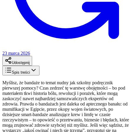
23 marca 2026
Udostępnij
Spis treści
Myślisz, że bandaże to temat nudny jak szkolny podręcznik
pierwszej pomocy? Czas zedrzeć tę warstwę obojętności – bo pod
materiałem tkwi historia bólu, rewolucji i porażek, które mogą
zaskoczyć nawet najbardziej samozwańczych ekspertów od
zdrowia. Prawda o bandażach jest daleka od aptecznego banału: od
mumifikacji w Egipcie, przez okopy wojen światowych, po
dzisiejsze smart-bandaże analizujące krew i limfę w czasie
rzeczywistym – to opowieść o przetrwaniu, biznesie i błędach, które
mogą zrujnować zdrowie szybciej niż myślisz. Jeśli więc sądzisz, że
wystarczy „jakoś owinąć i niech się trzyma”, przygotuj się na