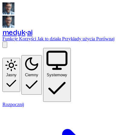
medyk
ai
Funkcje
Korzyści
Jak to działa
Przykłady użycia
Porównaj
Jasny
Ciemny
Systemowy
Rozpocznij