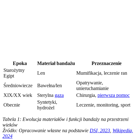
Epoka
Materiał bandażu
Przeznaczenie
Starożytny
Len
Mumifikacja, leczenie ran
Egipt
Opatrywanie,
Średniowiecze
Bawełna/len
unieruchamianie
XIX/XX wiek
Sterylna
gaza
Chirurgia,
pierwsza pomoc
Syntetyki,
Obecnie
Leczenie, monitoring, sport
hydrożel
Tabela 1: Ewolucja materiałów i funkcji bandaży na przestrzeni
wieków
Źródło: Opracowanie własne na podstawie
DSI, 2023
,
Wikipedia,
2024