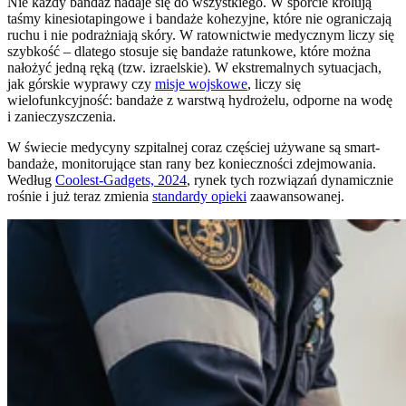
Nie każdy bandaż nadaje się do wszystkiego. W sporcie królują
taśmy kinesiotapingowe i bandaże kohezyjne, które nie ograniczają
ruchu i nie podrażniają skóry. W ratownictwie medycznym liczy się
szybkość – dlatego stosuje się bandaże ratunkowe, które można
nałożyć jedną ręką (tzw. izraelskie). W ekstremalnych sytuacjach,
jak górskie wyprawy czy
misje wojskowe
, liczy się
wielofunkcyjność: bandaże z warstwą hydrożelu, odporne na wodę
i zanieczyszczenia.
W świecie medycyny szpitalnej coraz częściej używane są smart-
bandaże, monitorujące stan rany bez konieczności zdejmowania.
Według
Coolest-Gadgets, 2024
, rynek tych rozwiązań dynamicznie
rośnie i już teraz zmienia
standardy opieki
zaawansowanej.