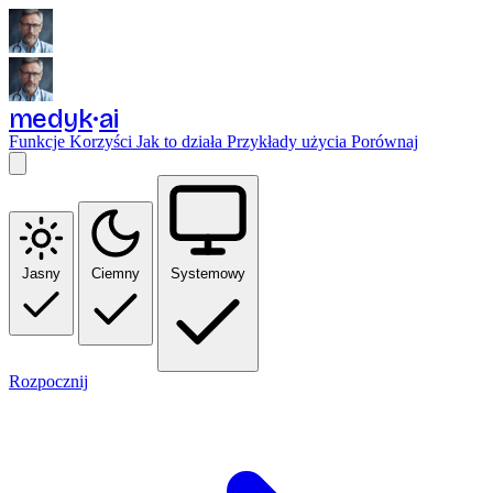
medyk
ai
Funkcje
Korzyści
Jak to działa
Przykłady użycia
Porównaj
Jasny
Ciemny
Systemowy
Rozpocznij