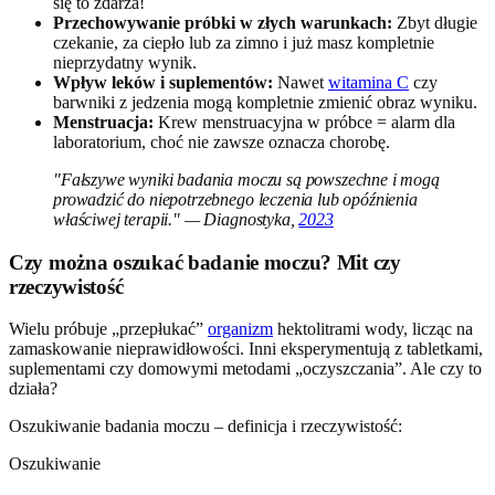
się to zdarza!
Przechowywanie próbki w złych warunkach:
Zbyt długie
czekanie, za ciepło lub za zimno i już masz kompletnie
nieprzydatny wynik.
Wpływ leków i suplementów:
Nawet
witamina C
czy
barwniki z jedzenia mogą kompletnie zmienić obraz wyniku.
Menstruacja:
Krew menstruacyjna w próbce = alarm dla
laboratorium, choć nie zawsze oznacza chorobę.
"Fałszywe wyniki badania moczu są powszechne i mogą
prowadzić do niepotrzebnego leczenia lub opóźnienia
właściwej terapii." — Diagnostyka,
2023
Czy można oszukać badanie moczu? Mit czy
rzeczywistość
Wielu próbuje „przepłukać”
organizm
hektolitrami wody, licząc na
zamaskowanie nieprawidłowości. Inni eksperymentują z tabletkami,
suplementami czy domowymi metodami „oczyszczania”. Ale czy to
działa?
Oszukiwanie badania moczu – definicja i rzeczywistość:
Oszukiwanie