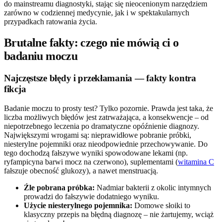
do mainstreamu diagnostyki, stając się nieocenionym narzędziem
zarówno w codziennej medycynie, jak i w spektakularnych
przypadkach ratowania życia.
Brutalne fakty: czego nie mówią ci o
badaniu moczu
Najczęstsze błędy i przekłamania — fakty kontra
fikcja
Badanie moczu to prosty test? Tylko pozornie. Prawda jest taka, że
liczba możliwych błędów jest zatrważająca, a konsekwencje – od
niepotrzebnego leczenia po dramatyczne opóźnienie diagnozy.
Największymi wrogami są: nieprawidłowe pobranie próbki,
niesterylne pojemniki oraz nieodpowiednie przechowywanie. Do
tego dochodzą fałszywe wyniki spowodowane lekami (np.
ryfampicyna barwi mocz na czerwono), suplementami (
witamina C
fałszuje obecność glukozy), a nawet menstruacją.
Źle pobrana próbka:
Nadmiar bakterii z okolic intymnych
prowadzi do fałszywie dodatniego wyniku.
Użycie niesterylnego pojemnika:
Domowe słoiki to
klasyczny przepis na błędną diagnozę – nie żartujemy, wciąż