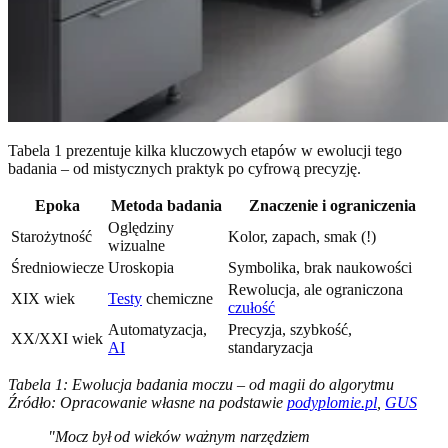
Tabela 1 prezentuje kilka kluczowych etapów w ewolucji tego
badania – od mistycznych praktyk po cyfrową precyzję.
Epoka
Metoda badania
Znaczenie i ograniczenia
Oględziny
Starożytność
Kolor, zapach, smak (!)
wizualne
Średniowiecze
Uroskopia
Symbolika, brak naukowości
Rewolucja, ale ograniczona
XIX wiek
Testy
chemiczne
czułość
Automatyzacja,
Precyzja, szybkość,
XX/XXI wiek
AI
standaryzacja
Tabela 1: Ewolucja badania moczu – od magii do algorytmu
Źródło: Opracowanie własne na podstawie
podyplomie.pl
,
GUS
"Mocz był od wieków ważnym narzędziem