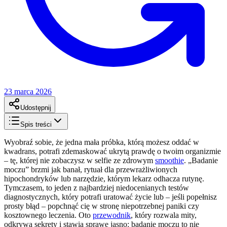
23 marca 2026
Udostępnij
Spis treści
Wyobraź sobie, że jedna mała próbka, którą możesz oddać w
kwadrans, potrafi zdemaskować ukrytą prawdę o twoim organizmie
– tę, której nie zobaczysz w selfie ze zdrowym
smoothie
. „Badanie
moczu” brzmi jak banał, rytuał dla przewrażliwionych
hipochondryków lub narzędzie, którym lekarz odhacza rutynę.
Tymczasem, to jeden z najbardziej niedocenianych testów
diagnostycznych, który potrafi uratować życie lub – jeśli popełnisz
prosty błąd – popchnąć cię w stronę niepotrzebnej paniki czy
kosztownego leczenia. Oto
przewodnik
, który rozwala mity,
odkrywa sekrety i stawia sprawę jasno: badanie moczu to nie