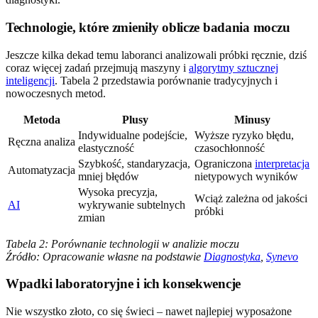
Technologie, które zmieniły oblicze badania moczu
Jeszcze kilka dekad temu laboranci analizowali próbki ręcznie, dziś
coraz więcej zadań przejmują maszyny i
algorytmy sztucznej
inteligencji
. Tabela 2 przedstawia porównanie tradycyjnych i
nowoczesnych metod.
Metoda
Plusy
Minusy
Indywidualne podejście,
Wyższe ryzyko błędu,
Ręczna analiza
elastyczność
czasochłonność
Szybkość, standaryzacja,
Ograniczona
interpretacja
Automatyzacja
mniej błędów
nietypowych wyników
Wysoka precyzja,
Wciąż zależna od jakości
AI
wykrywanie subtelnych
próbki
zmian
Tabela 2: Porównanie technologii w analizie moczu
Źródło: Opracowanie własne na podstawie
Diagnostyka
,
Synevo
Wpadki laboratoryjne i ich konsekwencje
Nie wszystko złoto, co się świeci – nawet najlepiej wyposażone