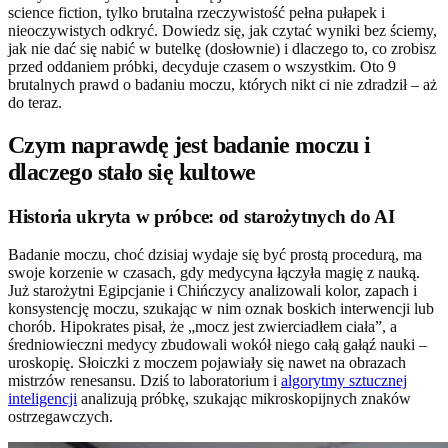
science fiction, tylko brutalna rzeczywistość pełna pułapek i
nieoczywistych odkryć. Dowiedz się, jak czytać wyniki bez ściemy,
jak nie dać się nabić w butelkę (dosłownie) i dlaczego to, co zrobisz
przed oddaniem próbki, decyduje czasem o wszystkim. Oto 9
brutalnych prawd o badaniu moczu, których nikt ci nie zdradził – aż
do teraz.
Czym naprawdę jest badanie moczu i
dlaczego stało się kultowe
Historia ukryta w próbce: od starożytnych do AI
Badanie moczu, choć dzisiaj wydaje się być prostą procedurą, ma
swoje korzenie w czasach, gdy medycyna łączyła magię z nauką.
Już starożytni Egipcjanie i Chińczycy analizowali kolor, zapach i
konsystencję moczu, szukając w nim oznak boskich interwencji lub
chorób. Hipokrates pisał, że „mocz jest zwierciadłem ciała”, a
średniowieczni medycy zbudowali wokół niego całą gałąź nauki –
uroskopię. Słoiczki z moczem pojawiały się nawet na obrazach
mistrzów renesansu. Dziś to laboratorium i
algorytmy sztucznej
inteligencji
analizują próbkę, szukając mikroskopijnych znaków
ostrzegawczych.