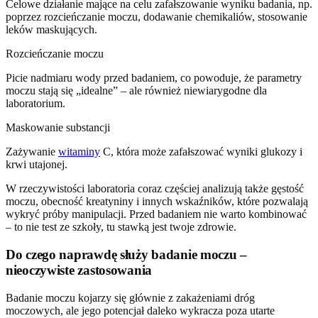
Celowe działanie mające na celu zafałszowanie wyniku badania, np.
poprzez rozcieńczanie moczu, dodawanie chemikaliów, stosowanie
leków maskujących.
Rozcieńczanie moczu
Picie nadmiaru wody przed badaniem, co powoduje, że parametry
moczu stają się „idealne” – ale również niewiarygodne dla
laboratorium.
Maskowanie substancji
Zażywanie
witaminy
C, która może zafałszować wyniki glukozy i
krwi utajonej.
W rzeczywistości laboratoria coraz częściej analizują także gęstość
moczu, obecność kreatyniny i innych wskaźników, które pozwalają
wykryć próby manipulacji. Przed badaniem nie warto kombinować
– to nie test ze szkoły, tu stawką jest twoje zdrowie.
Do czego naprawdę służy badanie moczu –
nieoczywiste zastosowania
Badanie moczu kojarzy się głównie z zakażeniami dróg
moczowych, ale jego potencjał daleko wykracza poza utarte