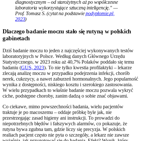
diagnostycznym – od starożytnych aż po współczesne
laboratoria wykorzystujące sztuczną inteligencję." —
Prof. Tomasz S. (cytat na podstawie
podyplomie.pl,
2023
)
Dlaczego badanie moczu stało się rutyną w polskich
gabinetach
Dziś badanie moczu to jeden z najczęściej wykonywanych testów
laboratoryjnych w Polsce. Według danych Głównego Urzędu
Statystycznego, w 2023 roku aż 40,7% Polaków poddało się temu
badaniu (
GUS, 2023
). To nie tylko kwestia profilaktyki – lekarze
zlecają analizę moczu w przypadku podejrzenia infekcji, chorób
nerek, cukrzycy, a nawet zaburzeń hormonalnych. Jego popularność
wynika z dostępności, niskiego kosztu i szerokiego zastosowania.
W wielu przypadkach to właśnie badanie moczu pozwala wykryć
ciche, podstępne choroby, zanim dadzą o sobie znać objawami.
Co ciekawe, mimo powszechności badania, wielu pacjentów
traktuje je po macoszemu – oddaje próbkę byle jak, nie
przestrzegając zasad higieny ani instrukcji. To prowadzi do
niepotrzebnych błędów i fałszywych alarmów, co pokazuje, że
rutyna bywa zgubna tam, gdzie liczy się precyzja. W polskich
realiach pacjent często nie pyta o szczegóły, a lekarz nie zawsze
wyjaśnia, jak przygotować się do badania. Efekt? Wynik, który