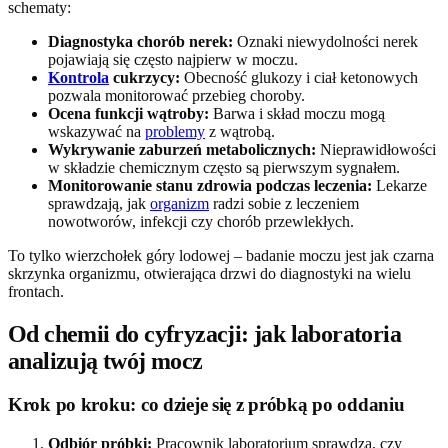
schematy:
Diagnostyka chorób nerek:
Oznaki niewydolności nerek
pojawiają się często najpierw w moczu.
Kontrola
cukrzycy:
Obecność glukozy i ciał ketonowych
pozwala monitorować przebieg choroby.
Ocena funkcji wątroby:
Barwa i skład moczu mogą
wskazywać na
problemy
z wątrobą.
Wykrywanie zaburzeń metabolicznych:
Nieprawidłowości
w składzie chemicznym często są pierwszym sygnałem.
Monitorowanie stanu zdrowia podczas leczenia:
Lekarze
sprawdzają, jak
organizm
radzi sobie z leczeniem
nowotworów, infekcji czy chorób przewlekłych.
To tylko wierzchołek góry lodowej – badanie moczu jest jak czarna
skrzynka organizmu, otwierająca drzwi do diagnostyki na wielu
frontach.
Od chemii do cyfryzacji: jak laboratoria
analizują twój mocz
Krok po kroku: co dzieje się z próbką po oddaniu
Odbiór próbki:
Pracownik laboratorium sprawdza, czy