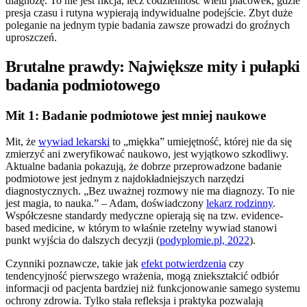
diagnozę. To nie jest fikcja, lecz codzienność wielu placówek, gdzie
presja czasu i rutyna wypierają indywidualne podejście. Zbyt duże
poleganie na jednym typie badania zawsze prowadzi do groźnych
uproszczeń.
Brutalne prawdy: Największe mity i pułapki
badania podmiotowego
Mit 1: Badanie podmiotowe jest mniej naukowe
Mit, że
wywiad lekarski
to „miękka” umiejętność, której nie da się
zmierzyć ani zweryfikować naukowo, jest wyjątkowo szkodliwy.
Aktualne badania pokazują, że dobrze przeprowadzone badanie
podmiotowe jest jednym z najdokładniejszych narzędzi
diagnostycznych. „Bez uważnej rozmowy nie ma diagnozy. To nie
jest magia, to nauka.” – Adam, doświadczony
lekarz rodzinny
.
Współczesne standardy medyczne opierają się na tzw. evidence-
based medicine, w którym to właśnie rzetelny wywiad stanowi
punkt wyjścia do dalszych decyzji (
podyplomie.pl, 2022
).
Czynniki poznawcze, takie jak
efekt potwierdzenia
czy
tendencyjność pierwszego wrażenia, mogą zniekształcić odbiór
informacji od pacjenta bardziej niż funkcjonowanie samego systemu
ochrony zdrowia. Tylko stała refleksja i praktyka pozwalają