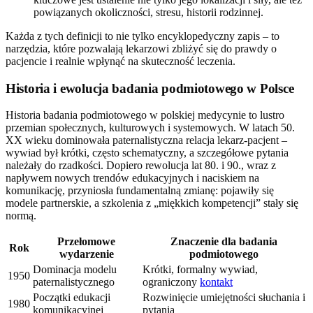
powiązanych okoliczności, stresu, historii rodzinnej.
Każda z tych definicji to nie tylko encyklopedyczny zapis – to
narzędzia, które pozwalają lekarzowi zbliżyć się do prawdy o
pacjencie i realnie wpłynąć na skuteczność leczenia.
Historia i ewolucja badania podmiotowego w Polsce
Historia badania podmiotowego w polskiej medycynie to lustro
przemian społecznych, kulturowych i systemowych. W latach 50.
XX wieku dominowała paternalistyczna relacja lekarz-pacjent –
wywiad był krótki, często schematyczny, a szczegółowe pytania
należały do rzadkości. Dopiero rewolucja lat 80. i 90., wraz z
napływem nowych trendów edukacyjnych i naciskiem na
komunikację, przyniosła fundamentalną zmianę: pojawiły się
modele partnerskie, a szkolenia z „miękkich kompetencji” stały się
normą.
Przełomowe
Znaczenie dla badania
Rok
wydarzenie
podmiotowego
Dominacja modelu
Krótki, formalny wywiad,
1950
paternalistycznego
ograniczony
kontakt
Początki edukacji
Rozwinięcie umiejętności słuchania i
1980
komunikacyjnej
pytania