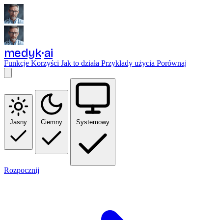
medyk
ai
Funkcje
Korzyści
Jak to działa
Przykłady użycia
Porównaj
Jasny
Ciemny
Systemowy
Rozpocznij