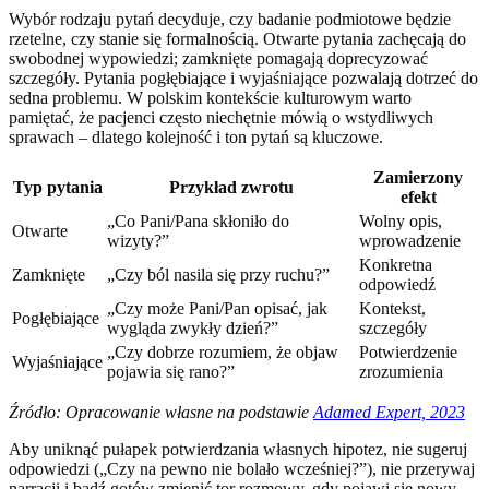
Wybór rodzaju pytań decyduje, czy badanie podmiotowe będzie
rzetelne, czy stanie się formalnością. Otwarte pytania zachęcają do
swobodnej wypowiedzi; zamknięte pomagają doprecyzować
szczegóły. Pytania pogłębiające i wyjaśniające pozwalają dotrzeć do
sedna problemu. W polskim kontekście kulturowym warto
pamiętać, że pacjenci często niechętnie mówią o wstydliwych
sprawach – dlatego kolejność i ton pytań są kluczowe.
Zamierzony
Typ pytania
Przykład zwrotu
efekt
„Co Pani/Pana skłoniło do
Wolny opis,
Otwarte
wizyty?”
wprowadzenie
Konkretna
Zamknięte
„Czy ból nasila się przy ruchu?”
odpowiedź
„Czy może Pani/Pan opisać, jak
Kontekst,
Pogłębiające
wygląda zwykły dzień?”
szczegóły
„Czy dobrze rozumiem, że objaw
Potwierdzenie
Wyjaśniające
pojawia się rano?”
zrozumienia
Źródło: Opracowanie własne na podstawie
Adamed Expert, 2023
Aby uniknąć pułapek potwierdzania własnych hipotez, nie sugeruj
odpowiedzi („Czy na pewno nie bolało wcześniej?”), nie przerywaj
narracji i bądź gotów zmienić tor rozmowy, gdy pojawi się nowy