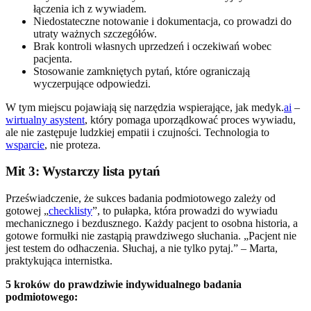
łączenia ich z wywiadem.
Niedostateczne notowanie i dokumentacja, co prowadzi do
utraty ważnych szczegółów.
Brak kontroli własnych uprzedzeń i oczekiwań wobec
pacjenta.
Stosowanie zamkniętych pytań, które ograniczają
wyczerpujące odpowiedzi.
W tym miejscu pojawiają się narzędzia wspierające, jak medyk.
ai
–
wirtualny asystent
, który pomaga uporządkować proces wywiadu,
ale nie zastępuje ludzkiej empatii i czujności. Technologia to
wsparcie
, nie proteza.
Mit 3: Wystarczy lista pytań
Przeświadczenie, że sukces badania podmiotowego zależy od
gotowej „
checklisty
”, to pułapka, która prowadzi do wywiadu
mechanicznego i bezdusznego. Każdy pacjent to osobna historia, a
gotowe formułki nie zastąpią prawdziwego słuchania. „Pacjent nie
jest testem do odhaczenia. Słuchaj, a nie tylko pytaj.” – Marta,
praktykująca internistka.
5 kroków do prawdziwie indywidualnego badania
podmiotowego: