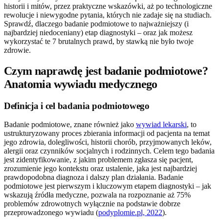
historii i mitów, przez praktyczne wskazówki, aż po technologiczne
rewolucje i niewygodne pytania, których nie zadaje się na studiach.
Sprawdź, dlaczego badanie podmiotowe to najważniejszy (i
najbardziej niedoceniany) etap diagnostyki – oraz jak możesz
wykorzystać te 7 brutalnych prawd, by stawką nie było twoje
zdrowie.
Czym naprawdę jest badanie podmiotowe?
Anatomia wywiadu medycznego
Definicja i cel badania podmiotowego
Badanie podmiotowe, znane również jako
wywiad lekarski
, to
ustrukturyzowany proces zbierania informacji od pacjenta na temat
jego zdrowia, dolegliwości, historii chorób, przyjmowanych leków,
alergii oraz czynników socjalnych i rodzinnych. Celem tego badania
jest zidentyfikowanie, z jakim problemem zgłasza się pacjent,
zrozumienie jego kontekstu oraz ustalenie, jaka jest najbardziej
prawdopodobna diagnoza i dalszy plan działania. Badanie
podmiotowe jest pierwszym i kluczowym etapem diagnostyki – jak
wskazują źródła medyczne, pozwala na rozpoznanie aż 75%
problemów zdrowotnych wyłącznie na podstawie dobrze
przeprowadzonego wywiadu (
podyplomie.pl, 2022
).