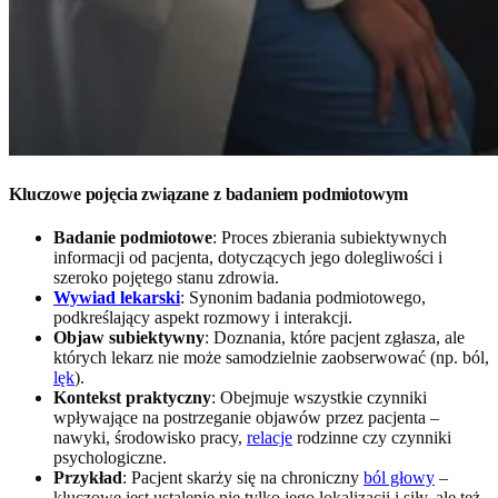
Kluczowe pojęcia związane z badaniem podmiotowym
Badanie podmiotowe
: Proces zbierania subiektywnych
informacji od pacjenta, dotyczących jego dolegliwości i
szeroko pojętego stanu zdrowia.
Wywiad lekarski
: Synonim badania podmiotowego,
podkreślający aspekt rozmowy i interakcji.
Objaw subiektywny
: Doznania, które pacjent zgłasza, ale
których lekarz nie może samodzielnie zaobserwować (np. ból,
lęk
).
Kontekst praktyczny
: Obejmuje wszystkie czynniki
wpływające na postrzeganie objawów przez pacjenta –
nawyki, środowisko pracy,
relacje
rodzinne czy czynniki
psychologiczne.
Przykład
: Pacjent skarży się na chroniczny
ból głowy
–
kluczowe jest ustalenie nie tylko jego lokalizacji i siły, ale też