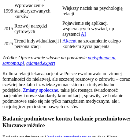
Wprowadzenie
Większy nacisk na psychologię
1995
standaryzowanych
relacji
kursów
Pojawienie się aplikacji
Rozwój narzędzi
2015
wspierających wywiad, np.
cyfrowych
asystenci
AI
Trend indywidualizacji i
Akcent
na zrozumienie całego
2025
personalizacji
kontekstu życia pacjenta
Źródło: Opracowanie własne na podstawie
podyplomie.pl
,
sarcoma.pl
,
adamed.expert
Kultura relacji lekarz-pacjent w Polsce ewoluowała od zimnej
formalności do niełatwej, ale szczerej rozmowy o zdrowiu – coraz
częściej bez tabu i z większym naciskiem na indywidualne
podejście.
Zmiany społeczne
, takie jak rosnąca świadomość
pacjentów i nowe standardy komunikacji, sprawiły, że badanie
podmiotowe stało się nie tylko narzędziem medycznym, ale i
socjologicznym testem naszych czasów.
Badanie podmiotowe kontra badanie przedmiotowe:
Kluczowe różnice