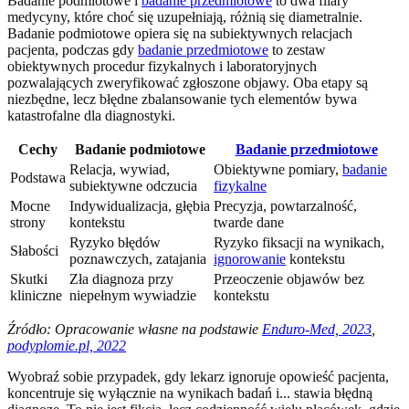
Badanie podmiotowe i
badanie przedmiotowe
to dwa filary
medycyny, które choć się uzupełniają, różnią się diametralnie.
Badanie podmiotowe opiera się na subiektywnych relacjach
pacjenta, podczas gdy
badanie przedmiotowe
to zestaw
obiektywnych procedur fizykalnych i laboratoryjnych
pozwalających zweryfikować zgłoszone objawy. Oba etapy są
niezbędne, lecz błędne zbalansowanie tych elementów bywa
katastrofalne dla diagnostyki.
Cechy
Badanie podmiotowe
Badanie przedmiotowe
Relacja, wywiad,
Obiektywne pomiary,
badanie
Podstawa
subiektywne odczucia
fizykalne
Mocne
Indywidualizacja, głębia
Precyzja, powtarzalność,
strony
kontekstu
twarde dane
Ryzyko błędów
Ryzyko fiksacji na wynikach,
Słabości
poznawczych, zatajania
ignorowanie
kontekstu
Skutki
Zła diagnoza przy
Przeoczenie objawów bez
kliniczne
niepełnym wywiadzie
kontekstu
Źródło: Opracowanie własne na podstawie
Enduro-Med, 2023
,
podyplomie.pl, 2022
Wyobraź sobie przypadek, gdy lekarz ignoruje opowieść pacjenta,
koncentruje się wyłącznie na wynikach badań i... stawia błędną