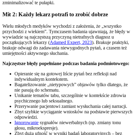
zminimalizować te pułapki.
Mit 2: Każdy lekarz potrafi to zrobić dobrze
Wielu młodych medyków wychodzi z założenia, że „wszystko
przychodzi z wiekiem”. Tymczasem badania ujawniają, że błędy w
wywiadzie są najczęstszą przyczyną nietrafnych diagnoz u
początkujących lekarzy (
Adamed Expert, 2023
). Brakuje praktyki,
brakuje odwagi do zadawania niewygodnych pytań, a czasem też
umiejętności aktywnego słuchania.
Najczęstsze błędy popełniane podczas badania podmiotowego:
Opieranie się na gotowej liście pytań bez refleksji nad
indywidualnym kontekstem.
Bagatelizowanie „nietypowych” objawów tylko dlatego, że
nie pasują do schematu.
Unikanie tematów tabu, szczególnie w kontekście zdrowia
psychicznego lub seksualnego.
Przerywanie pacjentowi zamiast wysłuchania całej narracji.
Zbyt szybkie wyciąganie wniosków na podstawie pierwszych
odpowiedzi.
Ignorowanie
sygnałów niewerbalnych (np. zmiany tonu
głosu, mikroekspresje).
Zbyt duża ufność w wyniki badań laboratoryjnych – bez