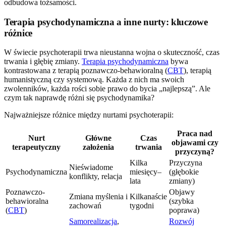
odbudowa tożsamości.
Terapia psychodynamiczna a inne nurty: kluczowe
różnice
W świecie psychoterapii trwa nieustanna wojna o skuteczność, czas
trwania i głębię zmiany.
Terapia psychodynamiczna
bywa
kontrastowana z terapią poznawczo-behawioralną (
CBT
), terapią
humanistyczną czy systemową. Każda z nich ma swoich
zwolenników, każda rości sobie prawo do bycia „najlepszą”. Ale
czym tak naprawdę różni się psychodynamika?
Najważniejsze różnice między nurtami psychoterapii:
Praca nad
Nurt
Główne
Czas
objawami czy
terapeutyczny
założenia
trwania
przyczyną?
Kilka
Przyczyna
Nieświadome
Psychodynamiczna
miesięcy–
(głębokie
konflikty, relacja
lata
zmiany)
Poznawczo-
Objawy
Zmiana myślenia i
Kilkanaście
behawioralna
(szybka
zachowań
tygodni
(
CBT
)
poprawa)
Samorealizacja
,
Rozwój