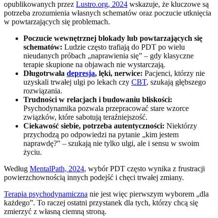
opublikowanych przez
Lustro.org, 2024
wskazuje, że kluczowe są
potrzeba zrozumienia własnych schematów oraz poczucie utknięcia
w powtarzających się problemach.
Poczucie wewnętrznej blokady lub powtarzających się
schematów:
Ludzie często trafiają do PDT po wielu
nieudanych próbach „naprawienia się” – gdy klasyczne
terapie skupione na objawach nie wystarczają.
Długotrwała
depresja
, lęki, nerwice:
Pacjenci, którzy nie
uzyskali trwałej ulgi po lekach czy
CBT
, szukają głębszego
rozwiązania.
Trudności w relacjach i budowaniu bliskości:
Psychodynamika pozwala przepracować stare wzorce
związków, które sabotują teraźniejszość.
Ciekawość siebie, potrzeba autentyczności:
Niektórzy
przychodzą po odpowiedzi na pytanie „kim jestem
naprawdę?” – szukają nie tylko ulgi, ale i sensu w swoim
życiu.
Według
MentalPath, 2024
, wybór PDT często wynika z frustracji
powierzchownością innych podejść i chęci trwałej zmiany.
Terapia psychodynamiczna
nie jest więc pierwszym wyborem „dla
każdego”. To raczej ostatni przystanek dla tych, którzy chcą się
zmierzyć z własną ciemną stroną.