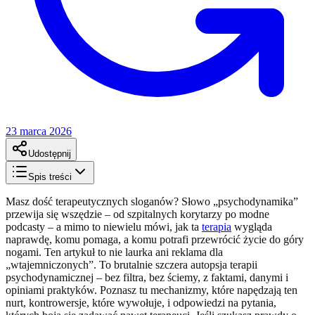
23 marca 2026
Udostępnij
Spis treści
Masz dość terapeutycznych sloganów? Słowo „psychodynamika”
przewija się wszędzie – od szpitalnych korytarzy po modne
podcasty – a mimo to niewielu mówi, jak ta
terapia
wygląda
naprawdę, komu pomaga, a komu potrafi przewrócić życie do góry
nogami. Ten artykuł to nie laurka ani reklama dla
„wtajemniczonych”. To brutalnie szczera autopsja terapii
psychodynamicznej – bez filtra, bez ściemy, z faktami, danymi i
opiniami praktyków. Poznasz tu mechanizmy, które napędzają ten
nurt, kontrowersje, które wywołuje, i odpowiedzi na pytania,