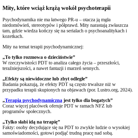
Mity, które wciąż krążą wokół psychoterapii
Psychodynamika nie ma łatwego PR-u – otacza ją mgła
niedomówień, stereotypów i półprawd. Mity narastają zwłaszcza
tam, gdzie wiedza kończy się na serialach o psychoanalitykach i
kozetkach.
Mity na temat terapii psychodynamicznej:
„To tylko rozmowa o dzieciństwie”
W rzeczywistości PDT to analiza całego życia – przeszłości,
teraźniejszości, a nawet fantazji i marzeń sennych.
„Efekty są niewidoczne lub zbyt odległe”
Badania pokazują, że efekty PDT są często trwalsze niż w
przypadku terapii skupionych na objawach (por. Lustro.org, 2024).
„
Terapia psychodynamiczna
jest tylko dla bogatych”
Coraz więcej placówek oferuje PDT w ramach NFZ lub
programów społecznych.
„Tylko słabi idą na terapię”
Fakty: osoby decydujące się na PDT to zwykle ludzie o wysokiej
samoświadomości, gotowi podjąć trudną pracę nad sobą.