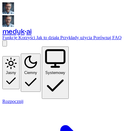
medyk
ai
Funkcje
Korzyści
Jak to działa
Przykłady użycia
Porównaj
FAQ
Jasny
Ciemny
Systemowy
Rozpocznij