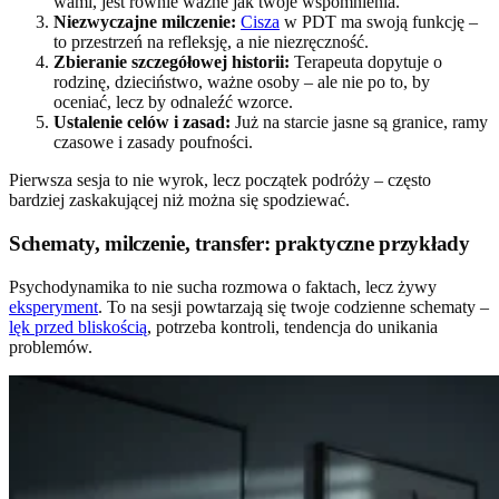
wami, jest równie ważne jak twoje wspomnienia.
Niezwyczajne milczenie:
Cisza
w PDT ma swoją funkcję –
to przestrzeń na refleksję, a nie niezręczność.
Zbieranie szczegółowej historii:
Terapeuta dopytuje o
rodzinę, dzieciństwo, ważne osoby – ale nie po to, by
oceniać, lecz by odnaleźć wzorce.
Ustalenie celów i zasad:
Już na starcie jasne są granice, ramy
czasowe i zasady poufności.
Pierwsza sesja to nie wyrok, lecz początek podróży – często
bardziej zaskakującej niż można się spodziewać.
Schematy, milczenie, transfer: praktyczne przykłady
Psychodynamika to nie sucha rozmowa o faktach, lecz żywy
eksperyment
. To na sesji powtarzają się twoje codzienne schematy –
lęk przed bliskością
, potrzeba kontroli, tendencja do unikania
problemów.