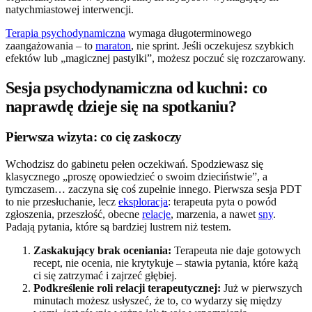
natychmiastowej interwencji.
Terapia psychodynamiczna
wymaga długoterminowego
zaangażowania – to
maraton
, nie sprint. Jeśli oczekujesz szybkich
efektów lub „magicznej pastylki”, możesz poczuć się rozczarowany.
Sesja psychodynamiczna od kuchni: co
naprawdę dzieje się na spotkaniu?
Pierwsza wizyta: co cię zaskoczy
Wchodzisz do gabinetu pełen oczekiwań. Spodziewasz się
klasycznego „proszę opowiedzieć o swoim dzieciństwie”, a
tymczasem… zaczyna się coś zupełnie innego. Pierwsza sesja PDT
to nie przesłuchanie, lecz
eksploracja
: terapeuta pyta o powód
zgłoszenia, przeszłość, obecne
relacje
, marzenia, a nawet
sny
.
Padają pytania, które są bardziej lustrem niż testem.
Zaskakujący brak oceniania:
Terapeuta nie daje gotowych
recept, nie ocenia, nie krytykuje – stawia pytania, które każą
ci się zatrzymać i zajrzeć głębiej.
Podkreślenie roli relacji terapeutycznej:
Już w pierwszych
minutach możesz usłyszeć, że to, co wydarzy się między