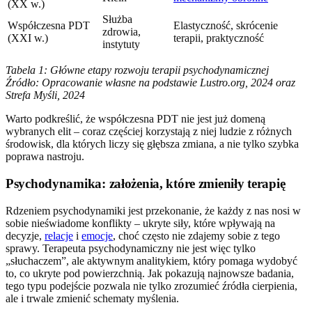
(XX w.)
Służba
Współczesna PDT
Elastyczność, skrócenie
zdrowia,
(XXI w.)
terapii, praktyczność
instytuty
Tabela 1: Główne etapy rozwoju terapii psychodynamicznej
Źródło: Opracowanie własne na podstawie Lustro.org, 2024 oraz
Strefa Myśli, 2024
Warto podkreślić, że współczesna PDT nie jest już domeną
wybranych elit – coraz częściej korzystają z niej ludzie z różnych
środowisk, dla których liczy się głębsza zmiana, a nie tylko szybka
poprawa nastroju.
Psychodynamika: założenia, które zmieniły terapię
Rdzeniem psychodynamiki jest przekonanie, że każdy z nas nosi w
sobie nieświadome konflikty – ukryte siły, które wpływają na
decyzje,
relacje
i
emocje
, choć często nie zdajemy sobie z tego
sprawy. Terapeuta psychodynamiczny nie jest więc tylko
„słuchaczem”, ale aktywnym analitykiem, który pomaga wydobyć
to, co ukryte pod powierzchnią. Jak pokazują najnowsze badania,
tego typu podejście pozwala nie tylko zrozumieć źródła cierpienia,
ale i trwale zmienić schematy myślenia.