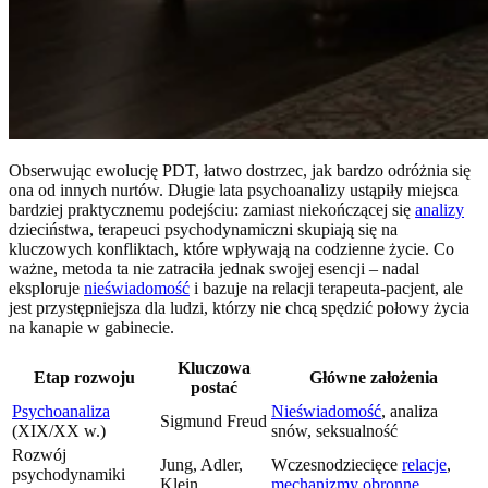
Obserwując ewolucję PDT, łatwo dostrzec, jak bardzo odróżnia się
ona od innych nurtów. Długie lata psychoanalizy ustąpiły miejsca
bardziej praktycznemu podejściu: zamiast niekończącej się
analizy
dzieciństwa, terapeuci psychodynamiczni skupiają się na
kluczowych konfliktach, które wpływają na codzienne życie. Co
ważne, metoda ta nie zatraciła jednak swojej esencji – nadal
eksploruje
nieświadomość
i bazuje na relacji terapeuta-pacjent, ale
jest przystępniejsza dla ludzi, którzy nie chcą spędzić połowy życia
na kanapie w gabinecie.
Kluczowa
Etap rozwoju
Główne założenia
postać
Psychoanaliza
Nieświadomość
, analiza
Sigmund Freud
(XIX/XX w.)
snów, seksualność
Rozwój
Jung, Adler,
Wczesnodziecięce
relacje
,
psychodynamiki
Klein
mechanizmy obronne