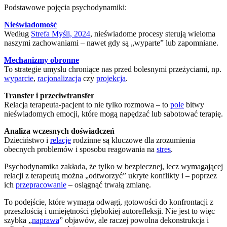
Podstawowe pojęcia psychodynamiki:
Nieświadomość
Według
Strefa Myśli, 2024
, nieświadome procesy sterują wieloma
naszymi zachowaniami – nawet gdy są „wyparte” lub zapomniane.
Mechanizmy obronne
To strategie umysłu chroniące nas przed bolesnymi przeżyciami, np.
wyparcie
,
racjonalizacja
czy
projekcja
.
Transfer i przeciwtransfer
Relacja terapeuta-pacjent to nie tylko rozmowa – to
pole
bitwy
nieświadomych emocji, które mogą napędzać lub sabotować terapię.
Analiza wczesnych doświadczeń
Dzieciństwo i
relacje
rodzinne są kluczowe dla zrozumienia
obecnych problemów i sposobu reagowania na
stres
.
Psychodynamika zakłada, że tylko w bezpiecznej, lecz wymagającej
relacji z terapeutą można „odtworzyć” ukryte konflikty i – poprzez
ich
przepracowanie
– osiągnąć trwałą zmianę.
To podejście, które wymaga odwagi, gotowości do konfrontacji z
przeszłością i umiejętności głębokiej autorefleksji. Nie jest to więc
szybka „
naprawa
” objawów, ale raczej powolna dekonstrukcja i