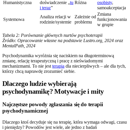
Humanistyczna
doświadczenie „
tu
Różna
osobisty
,
i teraz
”
samoakceptacja
Zmiana
Analiza relacji w
Zależnie od
Systemowa
funkcjonowania
rodzinie/systemie
problemu
w grupie
Tabela 2: Porównanie głównych nurtów psychoterapii
Źródło: Opracowanie własne na podstawie Lustro.org, 2024 oraz
MentalPath, 2024
Psychodynamika wyróżnia się naciskiem na długoterminową
zmianę, relację terapeutyczną i pracę z nieświadomymi
mechanizmami. To nie jest
terapia
dla niecierpliwych – ale dla tych,
którzy chcą naprawdę zrozumieć siebie.
Dlaczego ludzie wybierają
psychodynamikę? Motywacje i mity
Najczęstsze powody zgłaszania się do terapii
psychodynamicznej
Dlaczego ktoś decyduje się na terapię, która wymaga odwagi, czasu
i pieniędzy? Powodów jest wiele, ale jedno z badań