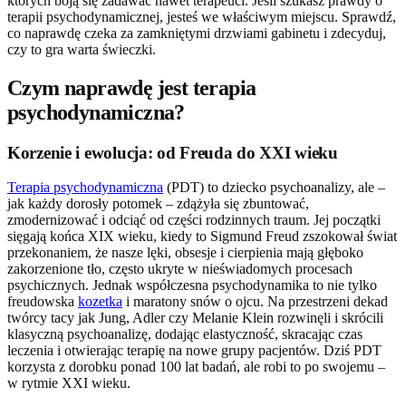
których boją się zadawać nawet terapeuci. Jeśli szukasz prawdy o
terapii psychodynamicznej, jesteś we właściwym miejscu. Sprawdź,
co naprawdę czeka za zamkniętymi drzwiami gabinetu i zdecyduj,
czy to gra warta świeczki.
Czym naprawdę jest terapia
psychodynamiczna?
Korzenie i ewolucja: od Freuda do XXI wieku
Terapia psychodynamiczna
(PDT) to dziecko psychoanalizy, ale –
jak każdy dorosły potomek – zdążyła się zbuntować,
zmodernizować i odciąć od części rodzinnych traum. Jej początki
sięgają końca XIX wieku, kiedy to Sigmund Freud zszokował świat
przekonaniem, że nasze lęki, obsesje i cierpienia mają głęboko
zakorzenione tło, często ukryte w nieświadomych procesach
psychicznych. Jednak współczesna psychodynamika to nie tylko
freudowska
kozetka
i maratony snów o ojcu. Na przestrzeni dekad
twórcy tacy jak Jung, Adler czy Melanie Klein rozwinęli i skrócili
klasyczną psychoanalizę, dodając elastyczność, skracając czas
leczenia i otwierając terapię na nowe grupy pacjentów. Dziś PDT
korzysta z dorobku ponad 100 lat badań, ale robi to po swojemu –
w rytmie XXI wieku.