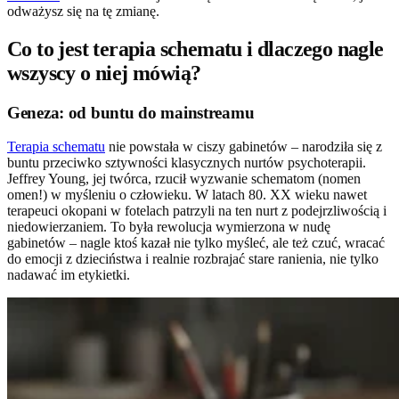
odważysz się na tę zmianę.
Co to jest terapia schematu i dlaczego nagle
wszyscy o niej mówią?
Geneza: od buntu do mainstreamu
Terapia schematu
nie powstała w ciszy gabinetów – narodziła się z
buntu przeciwko sztywności klasycznych nurtów psychoterapii.
Jeffrey Young, jej twórca, rzucił wyzwanie schematom (nomen
omen!) w myśleniu o człowieku. W latach 80. XX wieku nawet
terapeuci okopani w fotelach patrzyli na ten nurt z podejrzliwością i
niedowierzaniem. To była rewolucja wymierzona w nudę
gabinetów – nagle ktoś kazał nie tylko myśleć, ale też czuć, wracać
do emocji z dzieciństwa i realnie rozbrajać stare ranienia, nie tylko
nadawać im etykietki.