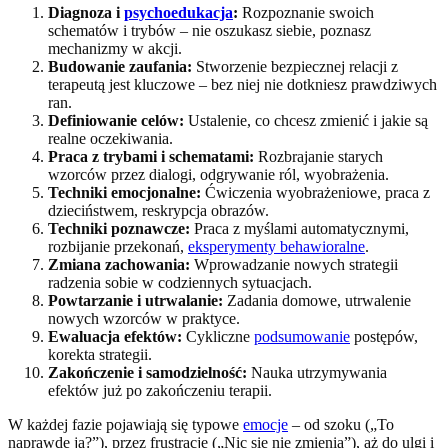
Diagnoza i
psychoedukacja
:
Rozpoznanie swoich
schematów i trybów – nie oszukasz siebie, poznasz
mechanizmy w akcji.
Budowanie zaufania:
Stworzenie bezpiecznej relacji z
terapeutą jest kluczowe – bez niej nie dotkniesz prawdziwych
ran.
Definiowanie celów:
Ustalenie, co chcesz zmienić i jakie są
realne oczekiwania.
Praca z trybami i schematami:
Rozbrajanie starych
wzorców przez dialogi, odgrywanie ról, wyobrażenia.
Techniki emocjonalne:
Ćwiczenia wyobrażeniowe, praca z
dzieciństwem, reskrypcja obrazów.
Techniki poznawcze:
Praca z myślami automatycznymi,
rozbijanie przekonań,
eksperymenty behawioralne
.
Zmiana zachowania:
Wprowadzanie nowych strategii
radzenia sobie w codziennych sytuacjach.
Powtarzanie i utrwalanie:
Zadania domowe, utrwalenie
nowych wzorców w praktyce.
Ewaluacja efektów:
Cykliczne
podsumowanie
postępów,
korekta strategii.
Zakończenie i samodzielność:
Nauka utrzymywania
efektów już po zakończeniu terapii.
W każdej fazie pojawiają się typowe
emocje
– od szoku („To
naprawdę ja?”), przez frustrację („Nic się nie zmienia”), aż do ulgi i