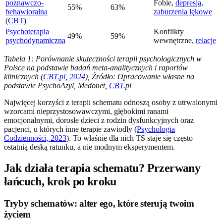
poznawczo-
Fobie,
depresja
,
55%
63%
behawioralna
zaburzenia lękowe
(
CBT
)
Psychoterapia
Konflikty
49%
59%
psychodynamiczna
wewnętrzne,
relacje
Tabela 1: Porównanie skuteczności terapii psychologicznych w
Polsce na podstawie badań meta-analitycznych i raportów
klinicznych (
CBT.pl, 2024
), Źródło: Opracowanie własne na
podstawie PsychoAzyl, Medonet,
CBT
.pl
Najwięcej korzyści z terapii schematu odnoszą osoby z utrwalonymi
wzorcami nieprzystosowawczymi, głębokimi ranami
emocjonalnymi, dorosłe dzieci z rodzin dysfunkcyjnych oraz
pacjenci, u których inne terapie zawiodły (
Psychologia
Codzienności, 2023
). To właśnie dla nich TS staje się często
ostatnią deską ratunku, a nie modnym eksperymentem.
Jak działa terapia schematu? Przerwany
łańcuch, krok po kroku
Tryby schematów: alter ego, które sterują twoim
życiem