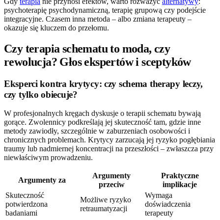
Gdy
terapia
nie przynosi efektów, warto rozważyć
alternatywy
:
psychoterapię psychodynamiczną, terapię grupową czy podejście
integracyjne. Czasem inna metoda – albo zmiana terapeuty –
okazuje się kluczem do przełomu.
Czy terapia schematu to moda, czy
rewolucja? Głos ekspertów i sceptyków
Eksperci kontra krytycy: czy schema therapy leczy,
czy tylko obiecuje?
W profesjonalnych kręgach dyskusje o terapii schematu bywają
gorące. Zwolennicy podkreślają jej skuteczność tam, gdzie inne
metody zawiodły, szczególnie w zaburzeniach osobowości i
chronicznych problemach. Krytycy zarzucają jej ryzyko pogłębiania
traumy lub nadmiernej koncentracji na przeszłości – zwłaszcza przy
niewłaściwym prowadzeniu.
Argumenty
Praktyczne
Argumenty za
przeciw
implikacje
Skuteczność
Wymaga
Możliwe ryzyko
potwierdzona
doświadczenia
retraumatyzacji
badaniami
terapeuty