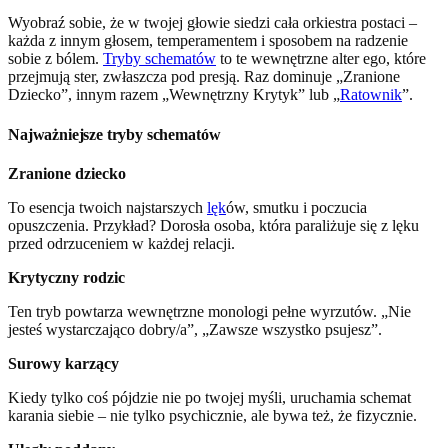
Wyobraź sobie, że w twojej głowie siedzi cała orkiestra postaci –
każda z innym głosem, temperamentem i sposobem na radzenie
sobie z bólem.
Tryby schematów
to te wewnętrzne alter ego, które
przejmują ster, zwłaszcza pod presją. Raz dominuje „Zranione
Dziecko”, innym razem „Wewnętrzny Krytyk” lub „
Ratownik
”.
Najważniejsze tryby schematów
Zranione dziecko
To esencja twoich najstarszych
lęk
ów, smutku i poczucia
opuszczenia. Przykład? Dorosła osoba, która paraliżuje się z lęku
przed odrzuceniem w każdej relacji.
Krytyczny rodzic
Ten tryb powtarza wewnętrzne monologi pełne wyrzutów. „Nie
jesteś wystarczająco dobry/a”, „Zawsze wszystko psujesz”.
Surowy karzący
Kiedy tylko coś pójdzie nie po twojej myśli, uruchamia schemat
karania siebie – nie tylko psychicznie, ale bywa też, że fizycznie.