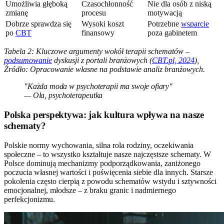
Umożliwia głęboką
Czasochłonność
Nie dla osób z niską
zmianę
procesu
motywacją
Dobrze sprawdza się
Wysoki koszt
Potrzebne
wsparcie
po
CBT
finansowy
poza gabinetem
Tabela 2: Kluczowe argumenty wokół terapii schematów –
podsumowanie
dyskusji z portali branżowych (
CBT.pl, 2024
),
Źródło: Opracowanie własne na podstawie analiz branżowych.
"Każda moda w psychoterapii ma swoje ofiary"
— Ola, psychoterapeutka
Polska perspektywa: jak kultura wpływa na nasze
schematy?
Polskie normy wychowania, silna rola rodziny, oczekiwania
społeczne – to wszystko kształtuje nasze najczęstsze schematy. W
Polsce dominują mechanizmy podporządkowania, zaniżonego
poczucia własnej wartości i poświęcenia siebie dla innych. Starsze
pokolenia często cierpią z powodu schematów wstydu i sztywności
emocjonalnej, młodsze – z braku granic i nadmiernego
perfekcjonizmu.