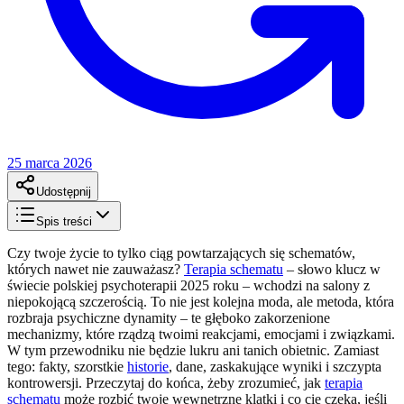
25 marca 2026
Udostępnij
Spis treści
Czy twoje życie to tylko ciąg powtarzających się schematów,
których nawet nie zauważasz?
Terapia schematu
– słowo klucz w
świecie polskiej psychoterapii 2025 roku – wchodzi na salony z
niepokojącą szczerością. To nie jest kolejna moda, ale metoda, która
rozbraja psychiczne dynamity – te głęboko zakorzenione
mechanizmy, które rządzą twoimi reakcjami, emocjami i związkami.
W tym przewodniku nie będzie lukru ani tanich obietnic. Zamiast
tego: fakty, szorstkie
historie
, dane, zaskakujące wyniki i szczypta
kontrowersji. Przeczytaj do końca, żeby zrozumieć, jak
terapia
schematu
może rozbić twoje wewnętrzne klatki i co cię czeka, jeśli