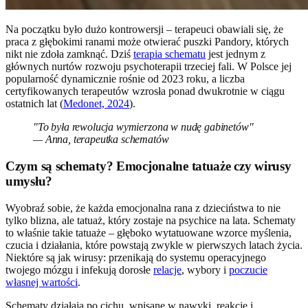
Na początku było dużo kontrowersji – terapeuci obawiali się, że
praca z głębokimi ranami może otwierać puszki Pandory, których
nikt nie zdoła zamknąć. Dziś
terapia schematu
jest jednym z
głównych nurtów rozwoju psychoterapii trzeciej fali. W Polsce jej
popularność dynamicznie rośnie od 2023 roku, a liczba
certyfikowanych terapeutów wzrosła ponad dwukrotnie w ciągu
ostatnich lat (
Medonet, 2024
).
"To była rewolucja wymierzona w nudę gabinetów"
— Anna, terapeutka schematów
Czym są schematy? Emocjonalne tatuaże czy wirusy
umysłu?
Wyobraź sobie, że każda emocjonalna rana z dzieciństwa to nie
tylko blizna, ale tatuaż, który zostaje na psychice na lata. Schematy
to właśnie takie tatuaże – głęboko wytatuowane wzorce myślenia,
czucia i działania, które powstają zwykle w pierwszych latach życia.
Niektóre są jak wirusy: przenikają do systemu operacyjnego
twojego mózgu i infekują dorosłe
relacje
, wybory i
poczucie
własnej wartości
.
Schematy działają po cichu, wpisane w nawyki, reakcje i