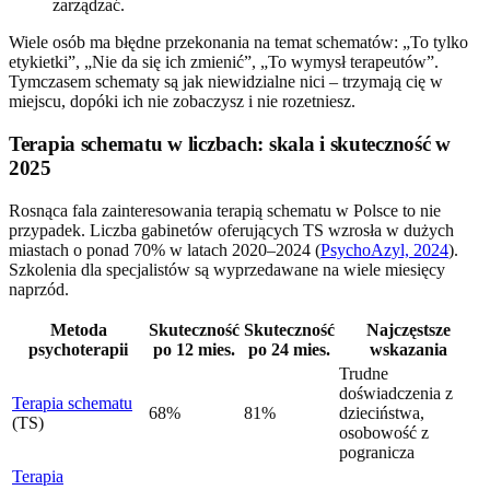
zarządzać.
Wiele osób ma błędne przekonania na temat schematów: „To tylko
etykietki”, „Nie da się ich zmienić”, „To wymysł terapeutów”.
Tymczasem schematy są jak niewidzialne nici – trzymają cię w
miejscu, dopóki ich nie zobaczysz i nie rozetniesz.
Terapia schematu w liczbach: skala i skuteczność w
2025
Rosnąca fala zainteresowania terapią schematu w Polsce to nie
przypadek. Liczba gabinetów oferujących TS wzrosła w dużych
miastach o ponad 70% w latach 2020–2024 (
PsychoAzyl, 2024
).
Szkolenia dla specjalistów są wyprzedawane na wiele miesięcy
naprzód.
Metoda
Skuteczność
Skuteczność
Najczęstsze
psychoterapii
po 12 mies.
po 24 mies.
wskazania
Trudne
doświadczenia z
Terapia schematu
68%
81%
dzieciństwa,
(TS)
osobowość z
pogranicza
Terapia