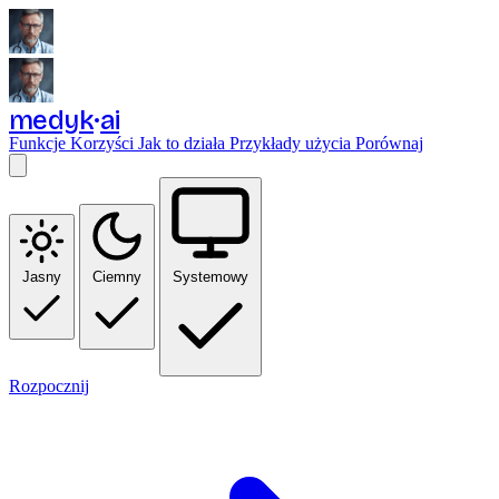
medyk
ai
Funkcje
Korzyści
Jak to działa
Przykłady użycia
Porównaj
Jasny
Ciemny
Systemowy
Rozpocznij