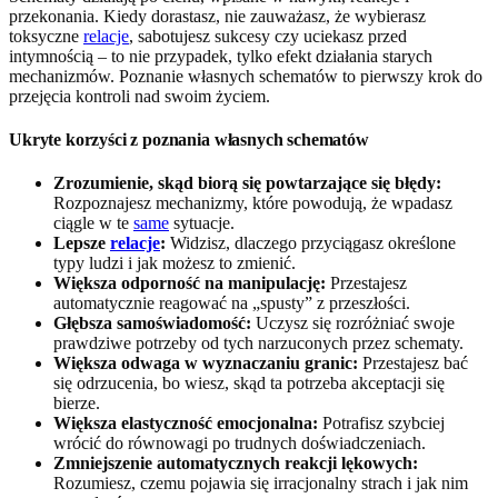
przekonania. Kiedy dorastasz, nie zauważasz, że wybierasz
toksyczne
relacje
, sabotujesz sukcesy czy uciekasz przed
intymnością – to nie przypadek, tylko efekt działania starych
mechanizmów. Poznanie własnych schematów to pierwszy krok do
przejęcia kontroli nad swoim życiem.
Ukryte korzyści z poznania własnych schematów
Zrozumienie, skąd biorą się powtarzające się błędy:
Rozpoznajesz mechanizmy, które powodują, że wpadasz
ciągle w te
same
sytuacje.
Lepsze
relacje
:
Widzisz, dlaczego przyciągasz określone
typy ludzi i jak możesz to zmienić.
Większa odporność na manipulację:
Przestajesz
automatycznie reagować na „spusty” z przeszłości.
Głębsza samoświadomość:
Uczysz się rozróżniać swoje
prawdziwe potrzeby od tych narzuconych przez schematy.
Większa odwaga w wyznaczaniu granic:
Przestajesz bać
się odrzucenia, bo wiesz, skąd ta potrzeba akceptacji się
bierze.
Większa elastyczność emocjonalna:
Potrafisz szybciej
wrócić do równowagi po trudnych doświadczeniach.
Zmniejszenie automatycznych reakcji lękowych:
Rozumiesz, czemu pojawia się irracjonalny strach i jak nim