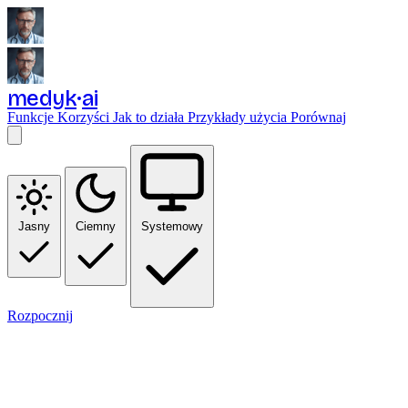
medyk
ai
Funkcje
Korzyści
Jak to działa
Przykłady użycia
Porównaj
Jasny
Ciemny
Systemowy
Rozpocznij