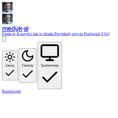
medyk
ai
Funkcje
Korzyści
Jak to działa
Przykłady użycia
Porównaj
FAQ
Jasny
Ciemny
Systemowy
Rozpocznij