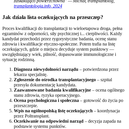
zaskakująco powierzchowna" — Michał, transplantolog,
transplantologia.info, 2024
Jak działa lista oczekujących na przeszczep?
Proces kwalifikacji do transplantacji to wieloetapowa droga, pełna
egzaminów z odporności, siły psychicznej i... cierpliwości. Każdy
kandydat przechodzi przez rygorystyczne badania, ocenę stanu
zdrowia i kwalifikacje etyczno-społeczne. Potem trafia na listę
oczekujących, gdzie o miejscu decyduje system punktowy —
uwzględniający wiek, pilność, dopasowanie immunologiczne i
sytuację rodzinną.
Diagnoza niewydolności narządu
– potwierdzona przez
lekarza specjalistę.
Zgłoszenie do ośrodka transplantacyjnego
– szpital
przesyła dokumentację kandydata.
Zaawansowane badania kwalifikacyjne
– ocena ogólnego
stanu zdrowia, ryzyka operacyjnego.
Ocena psychologiczna i społeczna
– gotowość do życia po
przeszczepie.
Wpis na ogólnopolską listę oczekujących
– koordynacja
przez Poltransplant.
Oczekiwanie na odpowiedni narząd
– decyzja zapada na
podstawie systemu punktów.