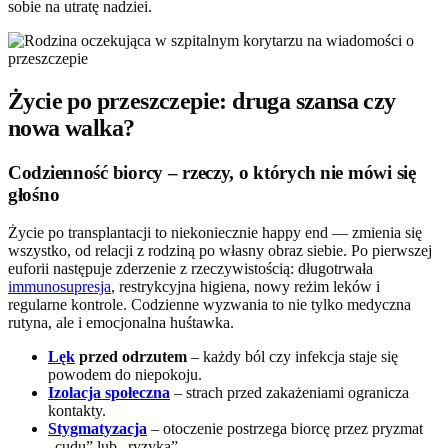
sobie na utratę nadziei.
Życie po przeszczepie: druga szansa czy
nowa walka?
Codzienność biorcy – rzeczy, o których nie mówi się
głośno
Życie po transplantacji to niekoniecznie happy end — zmienia się
wszystko, od relacji z rodziną po własny obraz siebie. Po pierwszej
euforii następuje zderzenie z rzeczywistością: długotrwała
immunosupresja
, restrykcyjna higiena, nowy reżim leków i
regularne kontrole. Codzienne wyzwania to nie tylko medyczna
rutyna, ale i emocjonalna huśtawka.
Lęk
przed odrzutem
– każdy ból czy infekcja staje się
powodem do niepokoju.
Izolacja społeczna
– strach przed zakażeniami ogranicza
kontakty.
Stygmatyzacja
– otoczenie postrzega biorcę przez pryzmat
„cudu” lub „ryzyka”.