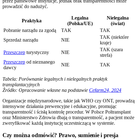
przez państwowe instytucje, jednak brak transparentności może
prowadzić do nadużyć.
Legalna
Nielegalna
Praktyka
(Polska/UE)
(świat)
Pobranie narządu za zgodą
TAK
TAK
TAK (niektóre
Sprzedaż narządu
NIE
kraje)
TAK (szara
Przeszczep
turystyczny
NIE
strefa)
Przeszczep
od nieznanego
NIE
TAK
dawcy
Tabela: Porównanie legalnych i nielegalnych praktyk
transplantacyjnych
Źródło: Opracowanie własne na podstawie
Cefarm24, 2024
Organizacje międzynarodowe, takie jak WHO czy ONT, prowadzą
intensywne działania prewencyjne i edukacyjne, promując
transparentność i ścisłą kontrolę procedur. W Polsce Poltransplant
oraz Ministerstwo Zdrowia dbają o transparentność, a pacjent może
zweryfikować każdą instytucję uczestniczącą w systemie.
Czy można odmówić? Prawo, sumienie i presja