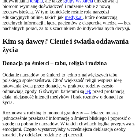
indywidualna
terapia
, ale także
grupy wsparcia
umożliwiają
biorcom wymianę doświadczeń i radzenie sobie z nową
rzeczywistością. W tym kontekście rośnie rola narzędzi
edukacyjnych online, takich jak
medyk.ai
, które dostarczają
rzetelnych informacji i łączą pacjentów z ekspercką wiedzą — bez
nachalnych porad, za to z szacunkiem do indywidualnych decyzji.
Kim są dawcy? Cienie i światła oddawania
życia
Donacja po śmierci – tabu, religia i rodzina
Oddanie narządów po śmierci to jedno z największych tabu
polskiego społeczeństwa. Choć większość religii wspiera ideę
ratowania życia przez donację, w praktyce rodziny często
odmawiają zgody. Głównymi barierami są
lęk
przed profanacją
ciała, niejasność intencji medyków i brak rozmów o donacji za
życia.
Rozmowa z rodziną to moment graniczny — lekarze muszą
jednocześnie przekazać informację o śmierci bliskiego i poprosić o
zgodę na pobranie narządów. W takich chwilach logika przegrywa z
emocjami. Często wystarczyłaby wcześniejsza deklaracja osoby
zmarłej, by odciążyć rodzinę z tej decyzji.