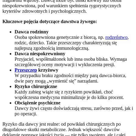
fragmentu wątroby. Dawcą może być bliski krewny lub osoba
niespokrewniona, pod warunkiem spełnienia rygorystycznych
kryteriów zdrowotnych i psychologicznych.
Kluczowe pojęcia dotyczące dawstwa żywego:
Dawca rodzinny
Osoba spokrewniona genetycznie z biorcą, np.
rodzeństwo
,
rodzic, dziecko. Takie przeszczepy charakteryzują się
najlepszą zgodnością immunologiczną.
Dawca niespokrewniony
Przyjaciel, współmałżonek lub inna osoba bliska. Wymaga
szczegółowej oceny motywacji i wykluczenia presji.
Przeszczep
krzyżowy
W przypadku braku zgodności między parą dawca-biorca,
dwie pary mogą „wymienić się” narządami.
Ryzyko chirurgiczne
Każdy zabieg wiąże się z ryzykiem powikłań, choć
współczesna medycyna minimalizuje je do kilku procent.
Obciążenie psychiczne
Dawcy żywi często doświadczają stresu, zarówno przed, jak i
po operacji.
Ryzyko dla dawcy jest realne: od powikłań chirurgicznych po
długofalowe skutki metaboliczne. Jednak większość dawców
deklaruje poprawę jakości życia — nie tylko swojego, ale i całej