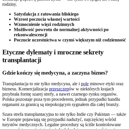
rodziny.
Satysfakcja z ratowania bliskiego
Wzrost poczucia własnej wartości
Wzmocnienie więzi rodzinnych
Możliwość powrotu do normalnej aktywności po
rekonwalescencji
Poczucie uczestnictwa w czymś większym niż codzienność
Etyczne dylematy i mroczne sekrety
transplantacji
Gdzie kończy się medycyna, a zaczyna biznes?
Transplantacja to nie tylko medycyna, ale i
pole
minowe etyki oraz
biznesu. Komercjalizacja
przeszczep
ów w niektórych krajach
przybrała formę szarej strefy, a nawet czarnego rynku organów.
Polska pozostaje poza tym procederem, jednak przypadki handlu
organami za granicą są niepokojącym sygnałem dla całej branży.
Szara strefa transplantacyjna to nie tylko Indie czy Pakistan — także
w Europie pojawiają się przypadki nadużyć, najczęściej wśród
turystów medycznych. Legalne procedury są ściśle kontrolowane