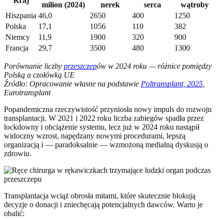
Kraj
milion (2024)
nerek
serca
wątroby
Hiszpania
46,0
2650
400
1250
Polska
17,1
1056
110
382
Niemcy
11,9
1900
320
900
Francja
29,7
3500
480
1300
Porównanie liczby
przeszczep
ów w 2024 roku — różnice pomiędzy
Polską a czołówką UE
Źródło: Opracowanie własne na podstawie
Poltransplant, 2025
,
Eurotransplant
Popandemiczna rzeczywistość przyniosła nowy impuls do rozwoju
transplantacji. W 2021 i 2022 roku liczba zabiegów spadła przez
lockdowny i obciążenie systemu, lecz już w 2024 roku nastąpił
widoczny wzrost, napędzany nowymi procedurami, lepszą
organizacją i — paradoksalnie — wzmożoną medialną dyskusją o
zdrowiu.
Transplantacja wciąż obrosła mitami, które skutecznie blokują
decyzje o donacji i zniechęcają potencjalnych dawców. Warto je
obalić: