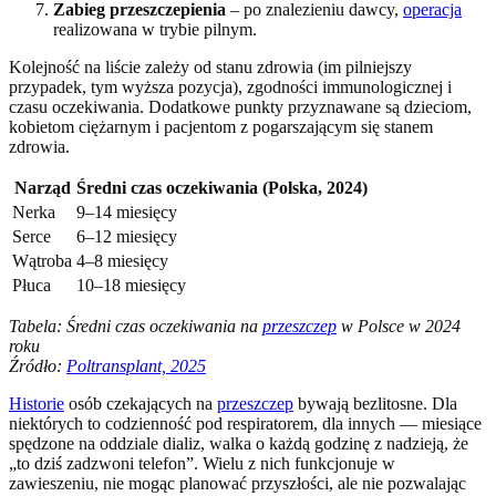
Zabieg przeszczepienia
– po znalezieniu dawcy,
operacja
realizowana w trybie pilnym.
Kolejność na liście zależy od stanu zdrowia (im pilniejszy
przypadek, tym wyższa pozycja), zgodności immunologicznej i
czasu oczekiwania. Dodatkowe punkty przyznawane są dzieciom,
kobietom ciężarnym i pacjentom z pogarszającym się stanem
zdrowia.
Narząd
Średni czas oczekiwania (Polska, 2024)
Nerka
9–14 miesięcy
Serce
6–12 miesięcy
Wątroba
4–8 miesięcy
Płuca
10–18 miesięcy
Tabela: Średni czas oczekiwania na
przeszczep
w Polsce w 2024
roku
Źródło:
Poltransplant, 2025
Historie
osób czekających na
przeszczep
bywają bezlitosne. Dla
niektórych to codzienność pod respiratorem, dla innych — miesiące
spędzone na oddziale dializ, walka o każdą godzinę z nadzieją, że
„to dziś zadzwoni telefon”. Wielu z nich funkcjonuje w
zawieszeniu, nie mogąc planować przyszłości, ale nie pozwalając