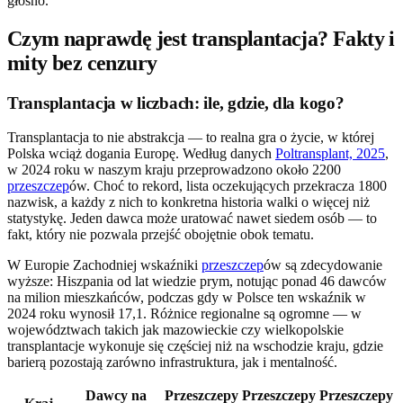
głośno.
Czym naprawdę jest transplantacja? Fakty i
mity bez cenzury
Transplantacja w liczbach: ile, gdzie, dla kogo?
Transplantacja to nie abstrakcja — to realna gra o życie, w której
Polska wciąż dogania Europę. Według danych
Poltransplant, 2025
,
w 2024 roku w naszym kraju przeprowadzono około 2200
przeszczep
ów. Choć to rekord, lista oczekujących przekracza 1800
nazwisk, a każdy z nich to konkretna historia walki o więcej niż
statystykę. Jeden dawca może uratować nawet siedem osób — to
fakt, który nie pozwala przejść obojętnie obok tematu.
W Europie Zachodniej wskaźniki
przeszczep
ów są zdecydowanie
wyższe: Hiszpania od lat wiedzie prym, notując ponad 46 dawców
na milion mieszkańców, podczas gdy w Polsce ten wskaźnik w
2024 roku wynosił 17,1. Różnice regionalne są ogromne — w
województwach takich jak mazowieckie czy wielkopolskie
transplantacje wykonuje się częściej niż na wschodzie kraju, gdzie
barierą pozostają zarówno infrastruktura, jak i mentalność.
Dawcy na
Przeszczepy
Przeszczepy
Przeszczepy