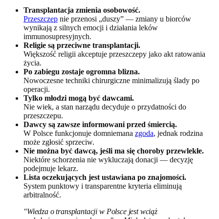
Transplantacja zmienia osobowość.
Przeszczep
nie przenosi „duszy” — zmiany u biorców
wynikają z silnych emocji i działania leków
immunosupresyjnych.
Religie są przeciwne transplantacji.
Większość religii akceptuje przeszczepy jako akt ratowania
życia.
Po zabiegu zostaje ogromna blizna.
Nowoczesne techniki chirurgiczne minimalizują ślady po
operacji.
Tylko młodzi mogą być dawcami.
Nie wiek, a stan narządu decyduje o przydatności do
przeszczepu.
Dawcy są zawsze informowani przed śmiercią.
W Polsce funkcjonuje domniemana
zgoda
, jednak rodzina
może zgłosić sprzeciw.
Nie można być dawcą, jeśli ma się choroby przewlekłe.
Niektóre schorzenia nie wykluczają donacji — decyzję
podejmuje lekarz.
Lista oczekujących jest ustawiana po znajomości.
System punktowy i transparentne kryteria eliminują
arbitralność.
"Wiedza o transplantacji w Polsce jest wciąż