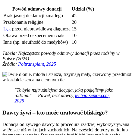
Powód odmowy donacji
Udział (%)
Brak jasnej deklaracji zmarłego
45
Przekonania religijne
20
Lęk
przed nieprawidłową diagnozą
15
Obawa przed oszpeceniem ciała
10
Inne (np. nieufność do medyków)
10
Tabela: Najczęstsze powody odmowy donacji przez rodziny w
Polsce (2024)
Źródło:
Poltransplant, 2025
"To była najtrudniejsza decyzja, jaką podjęliśmy jako
rodzina." — Paweł, brat dawcy,
techno-senior.com,
2025
Dawcy żywi – kto może uratować bliskiego?
Donacja od żywego dawcy to procedura rzadziej wykorzystywana
w Polsce niż w krajach zachodnich. Najczęściej dotyczy nerki lub