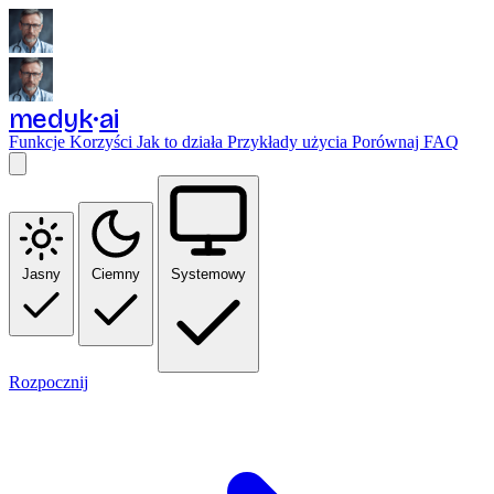
medyk
ai
Funkcje
Korzyści
Jak to działa
Przykłady użycia
Porównaj
FAQ
Jasny
Ciemny
Systemowy
Rozpocznij