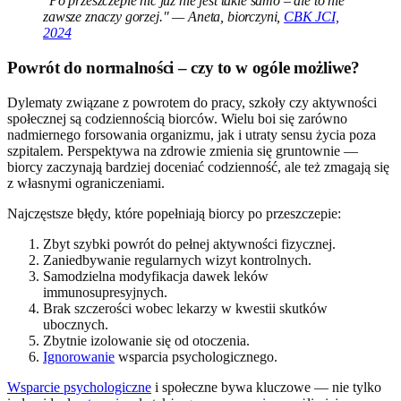
"Po przeszczepie nic już nie jest takie samo – ale to nie
zawsze znaczy gorzej." — Aneta, biorczyni,
CBK JCI,
2024
Powrót do normalności – czy to w ogóle możliwe?
Dylematy związane z powrotem do pracy, szkoły czy aktywności
społecznej są codziennością biorców. Wielu boi się zarówno
nadmiernego forsowania organizmu, jak i utraty sensu życia poza
szpitalem. Perspektywa na zdrowie zmienia się gruntownie —
biorcy zaczynają bardziej doceniać codzienność, ale też zmagają się
z własnymi ograniczeniami.
Najczęstsze błędy, które popełniają biorcy po przeszczepie:
Zbyt szybki powrót do pełnej aktywności fizycznej.
Zaniedbywanie regularnych wizyt kontrolnych.
Samodzielna modyfikacja dawek leków
immunosupresyjnych.
Brak szczerości wobec lekarzy w kwestii skutków
ubocznych.
Zbytnie izolowanie się od otoczenia.
Ignorowanie
wsparcia psychologicznego.
Wsparcie psychologiczne
i społeczne bywa kluczowe — nie tylko