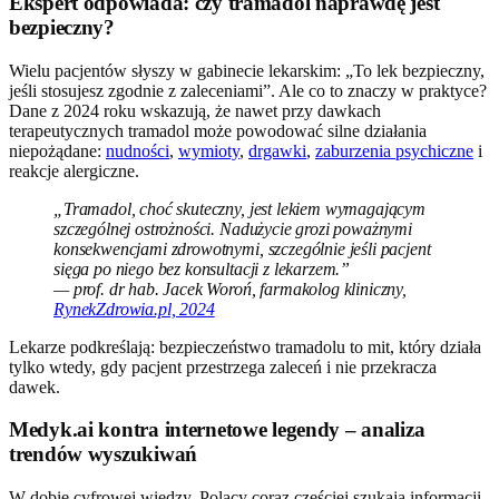
Ekspert odpowiada: czy tramadol naprawdę jest
bezpieczny?
Wielu pacjentów słyszy w gabinecie lekarskim: „To lek bezpieczny,
jeśli stosujesz zgodnie z zaleceniami”. Ale co to znaczy w praktyce?
Dane z 2024 roku wskazują, że nawet przy dawkach
terapeutycznych tramadol może powodować silne działania
niepożądane:
nudności
,
wymioty
,
drgawki
,
zaburzenia psychiczne
i
reakcje alergiczne.
„Tramadol, choć skuteczny, jest lekiem wymagającym
szczególnej ostrożności. Nadużycie grozi poważnymi
konsekwencjami zdrowotnymi, szczególnie jeśli pacjent
sięga po niego bez konsultacji z lekarzem.”
— prof. dr hab. Jacek Woroń, farmakolog kliniczny,
RynekZdrowia.pl, 2024
Lekarze podkreślają: bezpieczeństwo tramadolu to mit, który działa
tylko wtedy, gdy pacjent przestrzega zaleceń i nie przekracza
dawek.
Medyk.ai kontra internetowe legendy – analiza
trendów wyszukiwań
W dobie cyfrowej wiedzy, Polacy coraz częściej szukają informacji