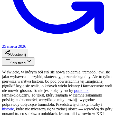
25 marca 2026
Udostępnij
Spis treści
W świecie, w którym ból stał się nową epidemią, tramadol jawi się
jako wybawca — szybki, skuteczny, pozornie łagodny. Ale to tylko
pierwsza warstwa historii, bo pod powierzchnią tej „magicznej
pigułki” kryją się realia, o których wielu lekarzy i farmaceutów woli
nie mówić głośno. To nie jest kolejny suchy
poradnik
farmakologiczny. To tekst, który zagląda w ciemne zakamarki
polskiej codzienności, weryfikuje mity i rozbija wygodne
półprawdy dotyczące tramadolu. Przedstawię ci fakty, liczby i
historie
, które nie mieszczą się w żadnej ulotce — wywrócą do góry
nogami to, co sądzisz o opioidach, lekomanii i zdrowiu w XXI