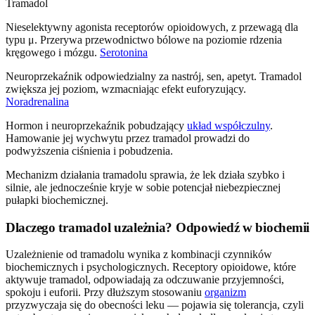
Tramadol
Nieselektywny agonista receptorów opioidowych, z przewagą dla
typu μ. Przerywa przewodnictwo bólowe na poziomie rdzenia
kręgowego i mózgu.
Serotonina
Neuroprzekaźnik odpowiedzialny za nastrój, sen, apetyt. Tramadol
zwiększa jej poziom, wzmacniając efekt euforyzujący.
Noradrenalina
Hormon i neuroprzekaźnik pobudzający
układ współczulny
.
Hamowanie jej wychwytu przez tramadol prowadzi do
podwyższenia ciśnienia i pobudzenia.
Mechanizm działania tramadolu sprawia, że lek działa szybko i
silnie, ale jednocześnie kryje w sobie potencjał niebezpiecznej
pułapki biochemicznej.
Dlaczego tramadol uzależnia? Odpowiedź w biochemii
Uzależnienie od tramadolu wynika z kombinacji czynników
biochemicznych i psychologicznych. Receptory opioidowe, które
aktywuje tramadol, odpowiadają za odczuwanie przyjemności,
spokoju i euforii. Przy dłuższym stosowaniu
organizm
przyzwyczaja się do obecności leku — pojawia się tolerancja, czyli