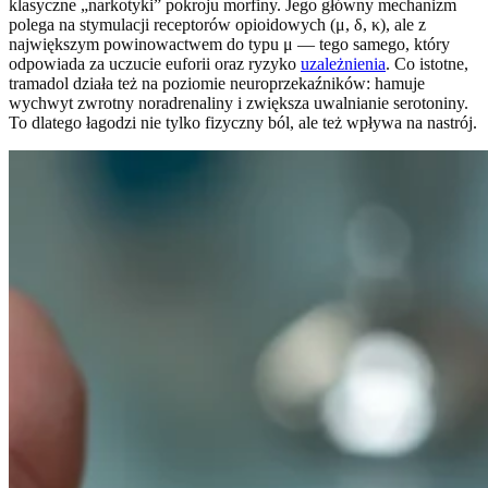
klasyczne „narkotyki” pokroju morfiny. Jego główny mechanizm
polega na stymulacji receptorów opioidowych (μ, δ, κ), ale z
największym powinowactwem do typu μ — tego samego, który
odpowiada za uczucie euforii oraz ryzyko
uzależnienia
. Co istotne,
tramadol działa też na poziomie neuroprzekaźników: hamuje
wychwyt zwrotny noradrenaliny i zwiększa uwalnianie serotoniny.
To dlatego łagodzi nie tylko fizyczny ból, ale też wpływa na nastrój.