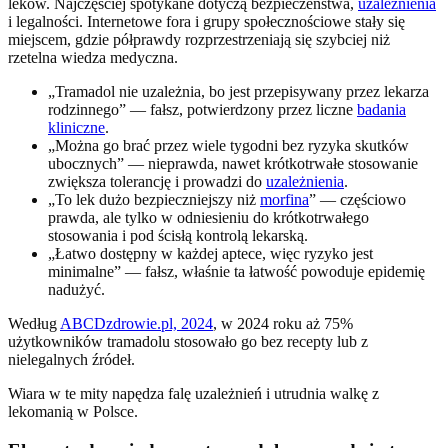
leków. Najczęściej spotykane dotyczą bezpieczeństwa,
uzależnienia
i legalności. Internetowe fora i grupy społecznościowe stały się
miejscem, gdzie półprawdy rozprzestrzeniają się szybciej niż
rzetelna wiedza medyczna.
„Tramadol nie uzależnia, bo jest przepisywany przez lekarza
rodzinnego” — fałsz, potwierdzony przez liczne
badania
kliniczne
.
„Można go brać przez wiele tygodni bez ryzyka skutków
ubocznych” — nieprawda, nawet krótkotrwałe stosowanie
zwiększa tolerancję i prowadzi do
uzależnienia
.
„To lek dużo bezpieczniejszy niż
morfina
” — częściowo
prawda, ale tylko w odniesieniu do krótkotrwałego
stosowania i pod ścisłą kontrolą lekarską.
„Łatwo dostępny w każdej aptece, więc ryzyko jest
minimalne” — fałsz, właśnie ta łatwość powoduje epidemię
nadużyć.
Według
ABCDzdrowie.pl, 2024
, w 2024 roku aż 75%
użytkowników tramadolu stosowało go bez recepty lub z
nielegalnych źródeł.
Wiara w te mity napędza falę uzależnień i utrudnia walkę z
lekomanią w Polsce.