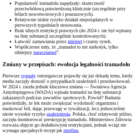
Popularność tramadolu napędzały: skuteczność
przeciwbólową potwierdzoną klinicznie (szczególnie przy
bólach nowotworowych i pourazowych).
Relatywnie niskie ryzyko działań niepożądanych w
pierwszych tygodniach stosowania.
Brak silnych restrykcji prawnych (do 2024 r. nie był wpisany
na listę substancji szczególnie kontrolowanych).
Łatwość zamawiania przez
internet
i czarny rynek.
Współczesne mity, że „tramadol to nie narkotyk, tylko
silniejszy
paracetamol
”.
Zmiany w przepisach: ewolucja legalności tramadolu
Pierwsze
sygnały
ostrzegawcze pojawiły się już dekadę temu, kiedy
media zaczęły donosić o przypadkach uzależnień i przedawkowań.
W 2024 r. zaszła jednak kluczowa zmiana — Światowa Agencja
Antydopingowa (WADA) wpisała tramadol na listę substancji
zakazanych podczas zawodów sportowych. Powód? Badania
potwierdziły, że lek może zwiększać wydolność organizmu i
maskować ból, dając przewagę w rywalizacji, lecz jednocześnie
niesie wysokie ryzyko
uzależnienia
. Polska, choć relatywnie późno,
zaczęła monitorować preskrypcję tramadolu. Ministerstwo Zdrowia
rozważa objęcie go dodatkowymi restrykcjami, jednak wciąż nie
wymaga specjalnych recept jak
morfina
.