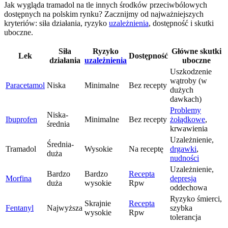
Jak wygląda tramadol na tle innych środków przeciwbólowych
dostępnych na polskim rynku? Zacznijmy od najważniejszych
kryteriów: siła działania, ryzyko
uzależnienia
, dostępność i skutki
uboczne.
Siła
Ryzyko
Główne skutki
Lek
Dostępność
działania
uzależnienia
uboczne
Uszkodzenie
wątroby (w
Paracetamol
Niska
Minimalne
Bez recepty
dużych
dawkach)
Problemy
Niska-
Ibuprofen
Minimalne
Bez recepty
żołądkowe
,
średnia
krwawienia
Uzależnienie,
Średnia-
Tramadol
Wysokie
Na receptę
drgawki
,
duża
nudności
Uzależnienie,
Bardzo
Bardzo
Recepta
Morfina
depresja
duża
wysokie
Rpw
oddechowa
Ryzyko śmierci,
Skrajnie
Recepta
Fentanyl
Najwyższa
szybka
wysokie
Rpw
tolerancja