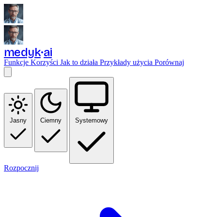
medyk
ai
Funkcje
Korzyści
Jak to działa
Przykłady użycia
Porównaj
Jasny
Ciemny
Systemowy
Rozpocznij