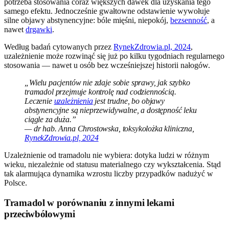
potrzeba stosowania coraz większych dawek dla uzyskania tego
samego efektu. Jednocześnie gwałtowne odstawienie wywołuje
silne objawy abstynencyjne: bóle mięśni, niepokój,
bezsenność
, a
nawet
drgawki
.
Według badań cytowanych przez
RynekZdrowia.pl, 2024
,
uzależnienie może rozwinąć się już po kilku tygodniach regularnego
stosowania — nawet u osób bez wcześniejszej historii nałogów.
„Wielu pacjentów nie zdaje sobie sprawy, jak szybko
tramadol przejmuje kontrolę nad codziennością.
Leczenie
uzależnienia
jest trudne, bo objawy
abstynencyjne są nieprzewidywalne, a dostępność leku
ciągle za duża.”
— dr hab. Anna Chrostowska, toksykolożka kliniczna,
RynekZdrowia.pl, 2024
Uzależnienie od tramadolu nie wybiera: dotyka ludzi w różnym
wieku, niezależnie od statusu materialnego czy wykształcenia. Stąd
tak alarmująca dynamika wzrostu liczby przypadków nadużyć w
Polsce.
Tramadol w porównaniu z innymi lekami
przeciwbólowymi