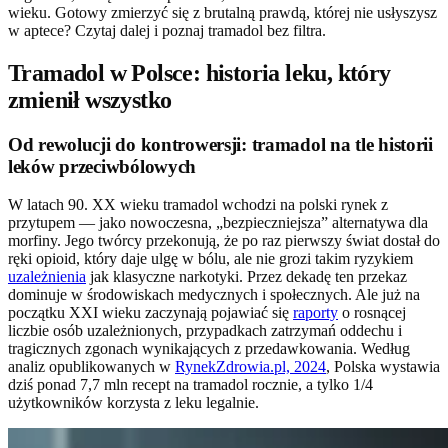
wieku. Gotowy zmierzyć się z brutalną prawdą, której nie usłyszysz
w aptece? Czytaj dalej i poznaj tramadol bez filtra.
Tramadol w Polsce: historia leku, który
zmienił wszystko
Od rewolucji do kontrowersji: tramadol na tle historii
leków przeciwbólowych
W latach 90. XX wieku tramadol wchodzi na polski rynek z
przytupem — jako nowoczesna, „bezpieczniejsza” alternatywa dla
morfiny. Jego twórcy przekonują, że po raz pierwszy świat dostał do
ręki opioid, który daje ulgę w bólu, ale nie grozi takim ryzykiem
uzależnienia
jak klasyczne narkotyki. Przez dekadę ten przekaz
dominuje w środowiskach medycznych i społecznych. Ale już na
początku XXI wieku zaczynają pojawiać się
raporty
o rosnącej
liczbie osób uzależnionych, przypadkach zatrzymań oddechu i
tragicznych zgonach wynikających z przedawkowania. Według
analiz opublikowanych w
RynekZdrowia.pl, 2024
, Polska wystawia
dziś ponad 7,7 mln recept na tramadol rocznie, a tylko 1/4
użytkowników korzysta z leku legalnie.