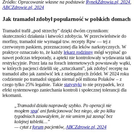
Źródło: Opracowanie własne na podstawie
RynekZdrowia.pl, 2024
,
ABCZdrowie.pl, 2024
Jak tramadol zdobył popularność w polskich domach
Tramadol trafił „pod strzechy” dzięki dwóm czynnikom:
skuteczności działania i łatwości zdobycia. W przeciwieństwie do
morfiny, tramadol nie wymagał tzw. recepty Rpw — tej z
czerwonym paskiem, przeznaczonej dla leków narkotycznych. W
praktyce oznaczało to, że każdy
lekarz rodzinny
mógł wypisać go
nawet podczas teleporady, a apteki nie kontrolowały wydawania tak
restrykcyjnie. Przez lata na forach internetowych powstawały wątki,
w których pacjenci dzielili się „sztuczkami”, jak zdobyć receptę na
tramadol albo jak zamówić lek z nielegalnych źródeł. W 2024 roku
codziennie po tramadol sięgało niemal pół miliona Polaków – z
czego tylko 25% legalnie. Takie
statystyki
to nie przypadek, lecz
efekt systemowego zaniechania kontroli i społecznej tolerancji dla
lekomanii.
„Tramadol działa naprawdę szybko. Po operacji nie
mogłem
spa
ć ani funkcjonować bez niego, ale po kilku
tygodniach zauważyłem, że nie umiem już zasnąć bez
kolejnej tabletki…”
— cytat z
forum
pacjentów,
ABCZdrowie.pl, 2024