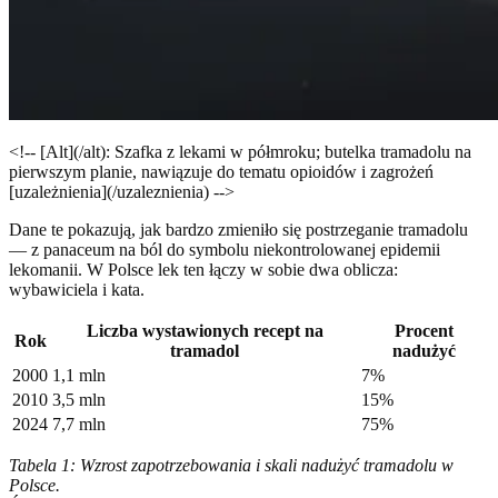
<!-- [Alt](/alt): Szafka z lekami w półmroku; butelka tramadolu na
pierwszym planie, nawiązuje do tematu opioidów i zagrożeń
[uzależnienia](/uzaleznienia) -->
Dane te pokazują, jak bardzo zmieniło się postrzeganie tramadolu
— z panaceum na ból do symbolu niekontrolowanej epidemii
lekomanii. W Polsce lek ten łączy w sobie dwa oblicza:
wybawiciela i kata.
Liczba wystawionych recept na
Procent
Rok
tramadol
nadużyć
2000
1,1 mln
7%
2010
3,5 mln
15%
2024
7,7 mln
75%
Tabela 1: Wzrost zapotrzebowania i skali nadużyć tramadolu w
Polsce.