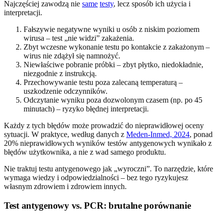
Najczęściej zawodzą nie
same
testy
, lecz sposób ich użycia i
interpretacji.
Fałszywie negatywne wyniki u osób z niskim poziomem
wirusa – test „nie widzi” zakażenia.
Zbyt wczesne wykonanie testu po kontakcie z zakażonym –
wirus nie zdążył się namnożyć.
Niewłaściwe pobranie próbki – zbyt płytko, niedokładnie,
niezgodnie z instrukcją.
Przechowywanie testu poza zalecaną temperaturą –
uszkodzenie odczynników.
Odczytanie wyniku poza dozwolonym czasem (np. po 45
minutach) – ryzyko błędnej interpretacji.
Każdy z tych błędów może prowadzić do nieprawidłowej oceny
sytuacji. W praktyce, według danych z
Meden-Inmed, 2024
, ponad
20% nieprawidłowych wyników testów antygenowych wynikało z
błędów użytkownika, a nie z wad samego produktu.
Nie traktuj testu antygenowego jak „wyroczni”. To narzędzie, które
wymaga wiedzy i odpowiedzialności – bez tego ryzykujesz
własnym zdrowiem i zdrowiem innych.
Test antygenowy vs. PCR: brutalne porównanie