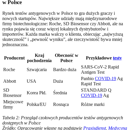
w Polsce
Rynek testów antygenowych w Polsce to gra dużych graczy i
nowych startupów. Największe udziały mają międzynarodowe
firmy biotechnologiczne: Roche, SD Biosensor czy Abbott, ale na
rynku pojawia się coraz więcej lokalnych dystrybutorów i
importerów. Każda marka walczy o klienta, obiecując „najwyższą
skuteczność” i „pewność wyniku”, ale rzeczywistość bywa mniej
jednoznaczna.
Kraj
Obecność w
Producent
Przykładowe
testy
pochodzenia
Polsce
SARS-CoV-2 Rapid
Roche
Szwajcaria
Bardzo duża
Antigen Test
Panbio
COVID-19
Ag
Abbott
USA
Duża
Rapid Test
SD
STANDARD Q
Korea Płd.
Średnia
Biosensor
COVID-19
Ag
Miejscowe
Polska/EU
Rosnąca
Różne marki
firmy
Tabela 2: Przegląd czołowych producentów testów antygenowych
dostępnych w Polsce
Źródło: Opracowanie własne na podstawie
Praxisdienst
,
Medycyna