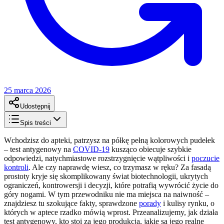
25 marca 2026
Udostępnij
Spis treści
Wchodzisz do apteki, patrzysz na półkę pełną kolorowych pudełek
– test antygenowy na
COVID-19
kusząco obiecuje szybkie
odpowiedzi, natychmiastowe rozstrzygnięcie wątpliwości i
poczucie
kontroli
. Ale czy naprawdę wiesz, co trzymasz w ręku? Za fasadą
prostoty kryje się skomplikowany świat biotechnologii, ukrytych
ograniczeń, kontrowersji i decyzji, które potrafią wywrócić życie do
góry nogami. W tym przewodniku nie ma miejsca na naiwność –
znajdziesz tu szokujące fakty, sprawdzone
porady
i kulisy rynku, o
których w aptece rzadko mówią wprost. Przeanalizujemy, jak działa
test antygenowy, kto stoi za jego produkcją, jakie są jego realne