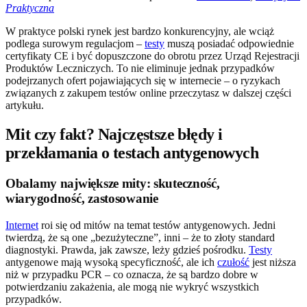
Praktyczna
W praktyce polski rynek jest bardzo konkurencyjny, ale wciąż
podlega surowym regulacjom –
testy
muszą posiadać odpowiednie
certyfikaty CE i być dopuszczone do obrotu przez Urząd Rejestracji
Produktów Leczniczych. To nie eliminuje jednak przypadków
podejrzanych ofert pojawiających się w internecie – o ryzykach
związanych z zakupem testów online przeczytasz w dalszej części
artykułu.
Mit czy fakt? Najczęstsze błędy i
przekłamania o testach antygenowych
Obalamy największe mity: skuteczność,
wiarygodność, zastosowanie
Internet
roi się od mitów na temat testów antygenowych. Jedni
twierdzą, że są one „bezużyteczne”, inni – że to złoty standard
diagnostyki. Prawda, jak zawsze, leży gdzieś pośrodku.
Testy
antygenowe mają wysoką specyficzność, ale ich
czułość
jest niższa
niż w przypadku PCR – co oznacza, że są bardzo dobre w
potwierdzaniu zakażenia, ale mogą nie wykryć wszystkich
przypadków.