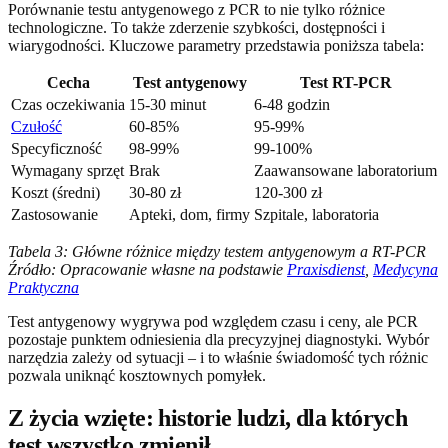
Porównanie testu antygenowego z PCR to nie tylko różnice
technologiczne. To także zderzenie szybkości, dostępności i
wiarygodności. Kluczowe parametry przedstawia poniższa tabela:
Cecha
Test antygenowy
Test RT-PCR
Czas oczekiwania
15-30 minut
6-48 godzin
Czułość
60-85%
95-99%
Specyficzność
98-99%
99-100%
Wymagany sprzęt
Brak
Zaawansowane laboratorium
Koszt (średni)
30-80 zł
120-300 zł
Zastosowanie
Apteki, dom, firmy
Szpitale, laboratoria
Tabela 3: Główne różnice między testem antygenowym a RT-PCR
Źródło: Opracowanie własne na podstawie
Praxisdienst
,
Medycyna
Praktyczna
Test antygenowy wygrywa pod względem czasu i ceny, ale PCR
pozostaje punktem odniesienia dla precyzyjnej diagnostyki. Wybór
narzędzia zależy od sytuacji – i to właśnie świadomość tych różnic
pozwala uniknąć kosztownych pomyłek.
Z życia wzięte: historie ludzi, dla których
test wszystko zmienił