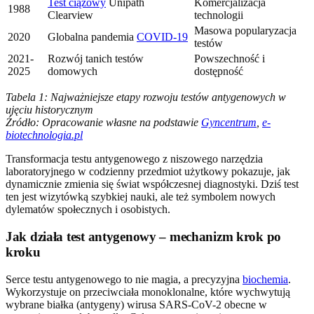
Test ciążowy
Unipath
Komercjalizacja
1988
Clearview
technologii
Masowa popularyzacja
2020
Globalna pandemia
COVID-19
testów
2021-
Rozwój tanich testów
Powszechność i
2025
domowych
dostępność
Tabela 1: Najważniejsze etapy rozwoju testów antygenowych w
ujęciu historycznym
Źródło: Opracowanie własne na podstawie
Gyncentrum
,
e-
biotechnologia.pl
Transformacja testu antygenowego z niszowego narzędzia
laboratoryjnego w codzienny przedmiot użytkowy pokazuje, jak
dynamicznie zmienia się świat współczesnej diagnostyki. Dziś test
ten jest wizytówką szybkiej nauki, ale też symbolem nowych
dylematów społecznych i osobistych.
Jak działa test antygenowy – mechanizm krok po
kroku
Serce testu antygenowego to nie magia, a precyzyjna
biochemia
.
Wykorzystuje on przeciwciała monoklonalne, które wychwytują
wybrane białka (antygeny) wirusa SARS-CoV-2 obecne w