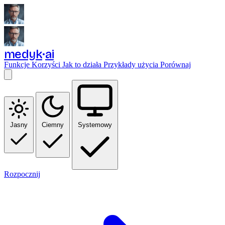
medyk
ai
Funkcje
Korzyści
Jak to działa
Przykłady użycia
Porównaj
Jasny
Ciemny
Systemowy
Rozpocznij