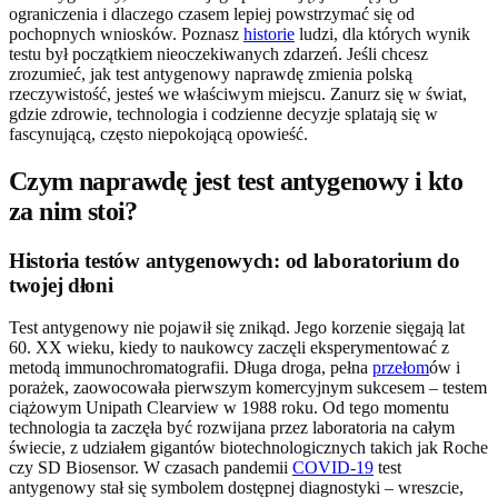
ograniczenia i dlaczego czasem lepiej powstrzymać się od
pochopnych wniosków. Poznasz
historie
ludzi, dla których wynik
testu był początkiem nieoczekiwanych zdarzeń. Jeśli chcesz
zrozumieć, jak test antygenowy naprawdę zmienia polską
rzeczywistość, jesteś we właściwym miejscu. Zanurz się w świat,
gdzie zdrowie, technologia i codzienne decyzje splatają się w
fascynującą, często niepokojącą opowieść.
Czym naprawdę jest test antygenowy i kto
za nim stoi?
Historia testów antygenowych: od laboratorium do
twojej dłoni
Test antygenowy nie pojawił się znikąd. Jego korzenie sięgają lat
60. XX wieku, kiedy to naukowcy zaczęli eksperymentować z
metodą immunochromatografii. Długa droga, pełna
przełom
ów i
porażek, zaowocowała pierwszym komercyjnym sukcesem – testem
ciążowym Unipath Clearview w 1988 roku. Od tego momentu
technologia ta zaczęła być rozwijana przez laboratoria na całym
świecie, z udziałem gigantów biotechnologicznych takich jak Roche
czy SD Biosensor. W czasach pandemii
COVID-19
test
antygenowy stał się symbolem dostępnej diagnostyki – wreszcie,