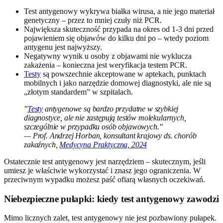
Test antygenowy wykrywa białka wirusa, a nie jego materiał
genetyczny – przez to mniej czuły niż PCR.
Największa skuteczność przypada na okres od 1-3 dni przed
pojawieniem się objawów do kilku dni po – wtedy poziom
antygenu jest najwyższy.
Negatywny wynik u osoby z objawami nie wyklucza
zakażenia – konieczna jest weryfikacja testem PCR.
Testy
są powszechnie akceptowane w aptekach, punktach
mobilnych i jako narzędzie domowej diagnostyki, ale nie są
„złotym standardem” w szpitalach.
"
Testy
antygenowe są bardzo przydatne w szybkiej
diagnostyce, ale nie zastępują testów molekularnych,
szczególnie w przypadku osób objawowych."
— Prof. Andrzej Horban, konsultant krajowy ds. chorób
zakaźnych,
Medycyna Praktyczna, 2024
Ostatecznie test antygenowy jest narzędziem – skutecznym, jeśli
umiesz je właściwie wykorzystać i znasz jego ograniczenia. W
przeciwnym wypadku możesz paść ofiarą własnych oczekiwań.
Niebezpieczne pułapki: kiedy test antygenowy zawodzi
Mimo licznych zalet, test antygenowy nie jest pozbawiony pułapek.