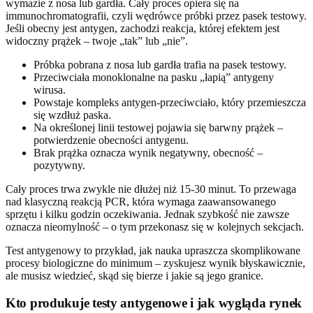
wymazie z nosa lub gardła. Cały proces opiera się na
immunochromatografii, czyli wędrówce próbki przez pasek testowy.
Jeśli obecny jest antygen, zachodzi reakcja, której efektem jest
widoczny prążek – twoje „tak” lub „nie”.
Próbka pobrana z nosa lub gardła trafia na pasek testowy.
Przeciwciała monoklonalne na pasku „łapią” antygeny
wirusa.
Powstaje kompleks antygen-przeciwciało, który przemieszcza
się wzdłuż paska.
Na określonej linii testowej pojawia się barwny prążek –
potwierdzenie obecności antygenu.
Brak prążka oznacza wynik negatywny, obecność –
pozytywny.
Cały proces trwa zwykle nie dłużej niż 15-30 minut. To przewaga
nad klasyczną reakcją PCR, która wymaga zaawansowanego
sprzętu i kilku godzin oczekiwania. Jednak szybkość nie zawsze
oznacza nieomylność – o tym przekonasz się w kolejnych sekcjach.
Test antygenowy to przykład, jak nauka upraszcza skomplikowane
procesy biologiczne do minimum – zyskujesz wynik błyskawicznie,
ale musisz wiedzieć, skąd się bierze i jakie są jego granice.
Kto produkuje testy antygenowe i jak wygląda rynek