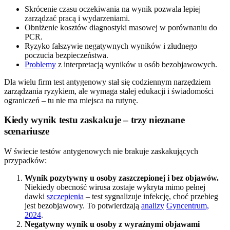
Skrócenie czasu oczekiwania na wynik pozwala lepiej
zarządzać pracą i wydarzeniami.
Obniżenie kosztów diagnostyki masowej w porównaniu do
PCR.
Ryzyko fałszywie negatywnych wyników i złudnego
poczucia bezpieczeństwa.
Problemy
z interpretacją wyników u osób bezobjawowych.
Dla wielu firm test antygenowy stał się codziennym narzędziem
zarządzania ryzykiem, ale wymaga stałej edukacji i świadomości
ograniczeń – tu nie ma miejsca na rutynę.
Kiedy wynik testu zaskakuje – trzy nieznane
scenariusze
W świecie testów antygenowych nie brakuje zaskakujących
przypadków:
Wynik pozytywny u osoby zaszczepionej i bez objawów.
Niekiedy obecność wirusa zostaje wykryta mimo pełnej
dawki
szczepienia
– test sygnalizuje infekcję, choć przebieg
jest bezobjawowy. To potwierdzają
analizy
Gyncentrum,
2024
.
Negatywny wynik u osoby z wyraźnymi objawami