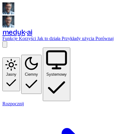
medyk
ai
Funkcje
Korzyści
Jak to działa
Przykłady użycia
Porównaj
Jasny
Ciemny
Systemowy
Rozpocznij