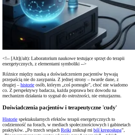
<!-- [Alt](/alt): Laboratorium naukowe testujące sprzęt do terapii
energetycznych, z elementami symboliki -->
Różnice między nauką a doświadczeniem pacjentów bywają
przepaścią nie do zasypania. Z jednej strony – twarde dane, z
drugiej –
historie
osób, którym „coś pomogło”, choć nie wiadomo
co. Z perspektywy badacza, każda poprawa bez dowodu na
mechanizm działania to sygnał do ostrożności, nie entuzjazmu.
Doświadczenia pacjentów i terapeutyczne 'cudy'
Historie
spektakularnych efektów terapii energetycznych to
codzienność na forach, w mediach społecznościowych i gabinetach
praktyków. „Po trzech sesjach
Reiki
zniknął mi
ból kręgosłupa
”,