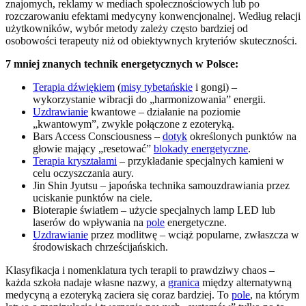
znajomych, reklamy w mediach społecznościowych lub po
rozczarowaniu efektami medycyny konwencjonalnej. Według relacji
użytkowników, wybór metody zależy często bardziej od
osobowości terapeuty niż od obiektywnych kryteriów skuteczności.
7 mniej znanych technik energetycznych w Polsce:
Terapia dźwiękiem
(
misy tybetańskie
i gongi) –
wykorzystanie wibracji do „harmonizowania” energii.
Uzdrawianie
kwantowe – działanie na poziomie
„kwantowym”, zwykle połączone z ezoteryką.
Bars Access Consciousness –
dotyk
określonych punktów na
głowie mający „resetować”
blokady energetyczne
.
Terapia kryształami
– przykładanie specjalnych kamieni w
celu oczyszczania aury.
Jin Shin Jyutsu – japońska technika samouzdrawiania przez
uciskanie punktów na ciele.
Bioterapie światłem – użycie specjalnych lamp LED lub
laserów do wpływania na
pole
energetyczne.
Uzdrawianie
przez modlitwę – wciąż popularne, zwłaszcza w
środowiskach chrześcijańskich.
Klasyfikacja i nomenklatura tych terapii to prawdziwy chaos –
każda szkoła nadaje własne nazwy, a
granica
między alternatywną
medycyną a ezoteryką zaciera się coraz bardziej. To
pole
, na którym