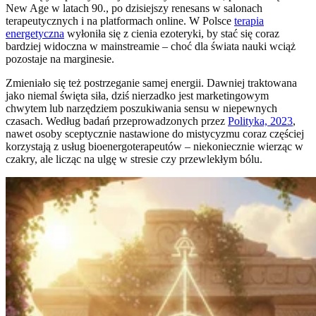
New Age w latach 90., po dzisiejszy renesans w salonach
terapeutycznych i na platformach online. W Polsce
terapia
energetyczna
wyłoniła się z cienia ezoteryki, by stać się coraz
bardziej widoczna w mainstreamie – choć dla świata nauki wciąż
pozostaje na marginesie.
Zmieniało się też postrzeganie samej energii. Dawniej traktowana
jako niemal święta siła, dziś nierzadko jest marketingowym
chwytem lub narzędziem poszukiwania sensu w niepewnych
czasach. Według badań przeprowadzonych przez
Polityka, 2023
,
nawet osoby sceptycznie nastawione do mistycyzmu coraz częściej
korzystają z usług bioenergoterapeutów – niekoniecznie wierząc w
czakry, ale licząc na ulgę w stresie czy przewlekłym bólu.