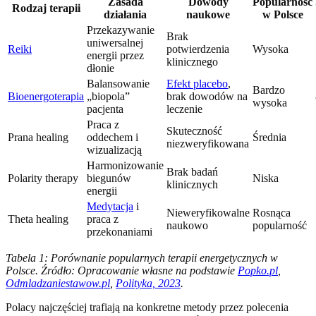
Zasada
Dowody
Popularność
Rodzaj terapii
działania
naukowe
w Polsce
Przekazywanie
Brak
uniwersalnej
Reiki
potwierdzenia
Wysoka
energii przez
klinicznego
dłonie
Balansowanie
Efekt placebo
,
Bardzo
Bioenergoterapia
„biopola”
brak dowodów na
wysoka
pacjenta
leczenie
Praca z
Skuteczność
Prana healing
oddechem i
Średnia
niezweryfikowana
wizualizacją
Harmonizowanie
Brak badań
Polarity therapy
biegunów
Niska
klinicznych
energii
Medytacja
i
Nieweryfikowalne
Rosnąca
Theta healing
praca z
naukowo
popularność
przekonaniami
Tabela 1: Porównanie popularnych terapii energetycznych w
Polsce. Źródło: Opracowanie własne na podstawie
Popko.pl
,
Odmladzaniestawow.pl
,
Polityka, 2023
.
Polacy najczęściej trafiają na konkretne metody przez polecenia