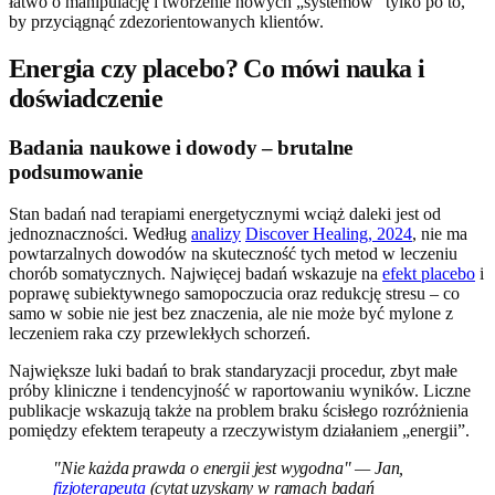
łatwo o manipulację i tworzenie nowych „systemów” tylko po to,
by przyciągnąć zdezorientowanych klientów.
Energia czy placebo? Co mówi nauka i
doświadczenie
Badania naukowe i dowody – brutalne
podsumowanie
Stan badań nad terapiami energetycznymi wciąż daleki jest od
jednoznaczności. Według
analizy
Discover Healing, 2024
, nie ma
powtarzalnych dowodów na skuteczność tych metod w leczeniu
chorób somatycznych. Najwięcej badań wskazuje na
efekt placebo
i
poprawę subiektywnego samopoczucia oraz redukcję stresu – co
samo w sobie nie jest bez znaczenia, ale nie może być mylone z
leczeniem raka czy przewlekłych schorzeń.
Największe luki badań to brak standaryzacji procedur, zbyt małe
próby kliniczne i tendencyjność w raportowaniu wyników. Liczne
publikacje wskazują także na problem braku ścisłego rozróżnienia
pomiędzy efektem terapeuty a rzeczywistym działaniem „energii”.
"Nie każda prawda o energii jest wygodna" — Jan,
fizjoterapeuta
(cytat uzyskany w ramach badań