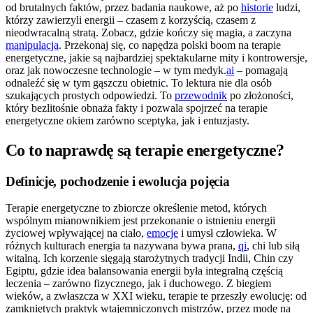
od brutalnych faktów, przez badania naukowe, aż po
historie
ludzi,
którzy zawierzyli energii – czasem z korzyścią, czasem z
nieodwracalną stratą. Zobacz, gdzie kończy się magia, a zaczyna
manipulacja
. Przekonaj się, co napędza polski boom na terapie
energetyczne, jakie są najbardziej spektakularne mity i kontrowersje,
oraz jak nowoczesne technologie – w tym medyk.
ai
– pomagają
odnaleźć się w tym gąszczu obietnic. To lektura nie dla osób
szukających prostych odpowiedzi. To
przewodnik
po złożoności,
który bezlitośnie obnaża fakty i pozwala spojrzeć na terapie
energetyczne okiem zarówno sceptyka, jak i entuzjasty.
Co to naprawdę są terapie energetyczne?
Definicje, pochodzenie i ewolucja pojęcia
Terapie energetyczne to zbiorcze określenie metod, których
wspólnym mianownikiem jest przekonanie o istnieniu energii
życiowej wpływającej na ciało,
emocje
i umysł człowieka. W
różnych kulturach energia ta nazywana bywa prana,
qi
, chi lub siłą
witalną. Ich korzenie sięgają starożytnych tradycji Indii, Chin czy
Egiptu, gdzie idea balansowania energii była integralną częścią
leczenia – zarówno fizycznego, jak i duchowego. Z biegiem
wieków, a zwłaszcza w XXI wieku, terapie te przeszły ewolucję: od
zamkniętych praktyk wtajemniczonych mistrzów, przez modę na