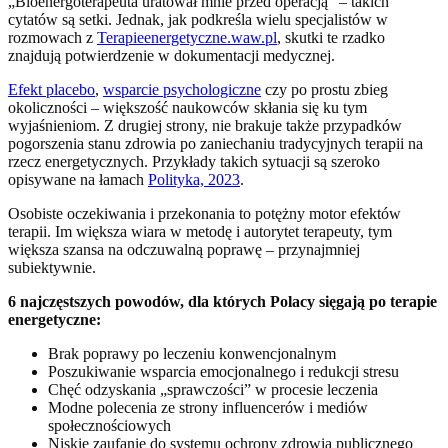
„Bioenergoterapeuta uratował mnie przed operacją” – takich
cytatów są setki. Jednak, jak podkreśla wielu specjalistów w
rozmowach z
Terapieenergetyczne.waw.pl
, skutki te rzadko
znajdują potwierdzenie w dokumentacji medycznej.
Efekt placebo
,
wsparcie psychologiczne
czy po prostu zbieg
okoliczności – większość naukowców skłania się ku tym
wyjaśnieniom. Z drugiej strony, nie brakuje także przypadków
pogorszenia stanu zdrowia po zaniechaniu tradycyjnych terapii na
rzecz energetycznych. Przykłady takich sytuacji są szeroko
opisywane na łamach
Polityka, 2023
.
Osobiste oczekiwania i przekonania to potężny motor efektów
terapii. Im większa wiara w metodę i autorytet terapeuty, tym
większa szansa na odczuwalną poprawę – przynajmniej
subiektywnie.
6 najczęstszych powodów, dla których Polacy sięgają po terapie
energetyczne:
Brak poprawy po leczeniu konwencjonalnym
Poszukiwanie wsparcia emocjonalnego i redukcji stresu
Chęć odzyskania „sprawczości” w procesie leczenia
Modne polecenia ze strony influencerów i mediów
społecznościowych
Niskie zaufanie do systemu ochrony zdrowia publicznego