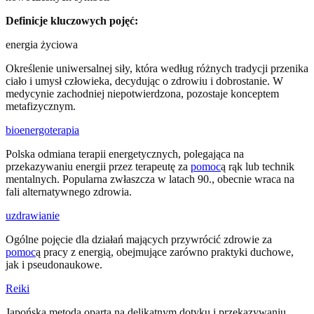
Definicje kluczowych pojęć:
energia życiowa
Określenie uniwersalnej siły, która według różnych tradycji przenika
ciało i umysł człowieka, decydując o zdrowiu i dobrostanie. W
medycynie zachodniej niepotwierdzona, pozostaje konceptem
metafizycznym.
bioenergoterapia
Polska odmiana terapii energetycznych, polegająca na
przekazywaniu energii przez terapeutę za
pomoc
ą rąk lub technik
mentalnych. Popularna zwłaszcza w latach 90., obecnie wraca na
fali alternatywnego zdrowia.
uzdrawianie
Ogólne pojęcie dla działań mających przywrócić zdrowie za
pomoc
ą pracy z energią, obejmujące zarówno praktyki duchowe,
jak i pseudonaukowe.
Reiki
Japońska metoda oparta na delikatnym dotyku i przekazywaniu