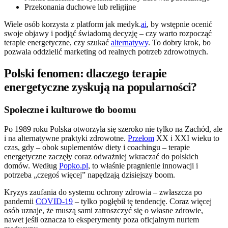
Przekonania duchowe lub religijne
Wiele osób korzysta z platform jak medyk.
ai
, by wstępnie ocenić
swoje objawy i podjąć świadomą decyzję – czy warto rozpocząć
terapie energetyczne, czy szukać
alternatywy
. To dobry krok, bo
pozwala oddzielić marketing od realnych potrzeb zdrowotnych.
Polski fenomen: dlaczego terapie
energetyczne zyskują na popularności?
Społeczne i kulturowe tło boomu
Po 1989 roku Polska otworzyła się szeroko nie tylko na Zachód, ale
i na alternatywne praktyki zdrowotne.
Przełom
XX i XXI wieku to
czas, gdy – obok suplementów diety i coachingu – terapie
energetyczne zaczęły coraz odważniej wkraczać do polskich
domów. Według
Popko.pl
, to właśnie pragnienie innowacji i
potrzeba „czegoś więcej” napędzają dzisiejszy boom.
Kryzys zaufania do systemu ochrony zdrowia – zwłaszcza po
pandemii
COVID-19
– tylko pogłębił tę tendencję. Coraz więcej
osób uznaje, że muszą sami zatroszczyć się o własne zdrowie,
nawet jeśli oznacza to eksperymenty poza oficjalnym nurtem