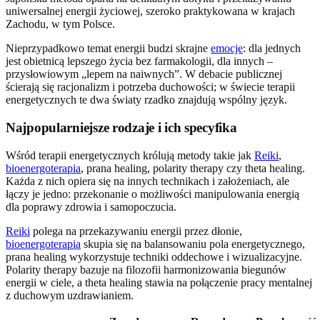
uniwersalnej energii życiowej, szeroko praktykowana w krajach
Zachodu, w tym Polsce.
Nieprzypadkowo temat energii budzi skrajne
emocje
: dla jednych
jest obietnicą lepszego życia bez farmakologii, dla innych –
przysłowiowym „lepem na naiwnych”. W debacie publicznej
ścierają się racjonalizm i potrzeba duchowości; w świecie terapii
energetycznych te dwa światy rzadko znajdują wspólny język.
Najpopularniejsze rodzaje i ich specyfika
Wśród terapii energetycznych królują metody takie jak
Reiki
,
bioenergoterapia
, prana healing, polarity therapy czy theta healing.
Każda z nich opiera się na innych technikach i założeniach, ale
łączy je jedno: przekonanie o możliwości manipulowania energią
dla poprawy zdrowia i samopoczucia.
Reiki
polega na przekazywaniu energii przez dłonie,
bioenergoterapia
skupia się na balansowaniu pola energetycznego,
prana healing wykorzystuje techniki oddechowe i wizualizacyjne.
Polarity therapy bazuje na filozofii harmonizowania biegunów
energii w ciele, a theta healing stawia na połączenie pracy mentalnej
z duchowym uzdrawianiem.