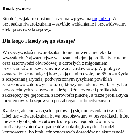
Bioaktywność
Stopień, w jakim substancja czynna wpływa na
organizm
. W
przypadku riwaroksabanu – szybkie wchłanianie i przewidywalny
efekt przeciwzakrzepowy.
Dla kogo i kiedy się go stosuje?
W rzeczywistości riwaroksaban to nie uniwersalny lek dla
wszystkich. Najważniejsze wskazania obejmują profilaktykę udaru
oraz zatorowości obwodowej u dorosłych z migotaniem
przedsionków niezwiązanym z wadą zastawkową. W praktyce
oznacza to, że najwięcej korzystają na nim osoby po 65. roku życia,
z rozpoznaną arytmią, podwyższonym ryzykiem powikłań
zakrzepowo-zatorowych oraz ci, którzy nie tolerują warfaryny. Do
powszechnych zastosowań należą także leczenie i profilaktyka
zakrzepicy żył głębokich, zatorowości płucnej, a także profilaktyka
incydentów zakrzepowych po zabiegach ortopedycznych.
Rzadziej, ale coraz częściej, pojawiają się doniesienia o tzw. off-
label use – riwaroksaban bywa przepisywany w przypadkach, które
nie zostały oficjalnie zatwierdzone przez regulatorów, np. w
profilaktyce zatorów u pacjentów onkologicznych. To rodzi
kontrowersje, bo brak jednoznacznych dowodów na skuteczność i