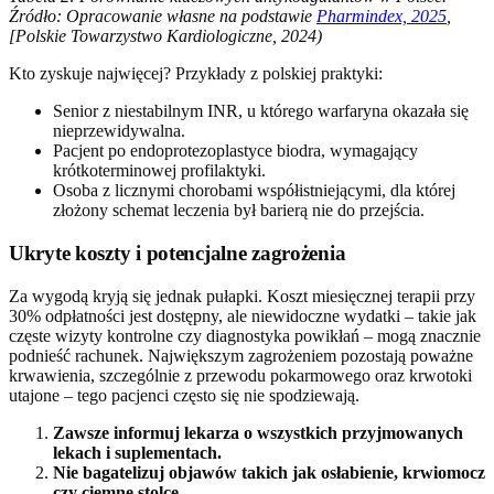
Źródło: Opracowanie własne na podstawie
Pharmindex, 2025
,
[Polskie Towarzystwo Kardiologiczne, 2024)
Kto zyskuje najwięcej? Przykłady z polskiej praktyki:
Senior z niestabilnym INR, u którego warfaryna okazała się
nieprzewidywalna.
Pacjent po endoprotezoplastyce biodra, wymagający
krótkoterminowej profilaktyki.
Osoba z licznymi chorobami współistniejącymi, dla której
złożony schemat leczenia był barierą nie do przejścia.
Ukryte koszty i potencjalne zagrożenia
Za wygodą kryją się jednak pułapki. Koszt miesięcznej terapii przy
30% odpłatności jest dostępny, ale niewidoczne wydatki – takie jak
częste wizyty kontrolne czy diagnostyka powikłań – mogą znacznie
podnieść rachunek. Największym zagrożeniem pozostają poważne
krwawienia, szczególnie z przewodu pokarmowego oraz krwotoki
utajone – tego pacjenci często się nie spodziewają.
Zawsze informuj lekarza o wszystkich przyjmowanych
lekach i suplementach.
Nie bagatelizuj objawów takich jak osłabienie, krwiomocz
czy ciemne stolce.