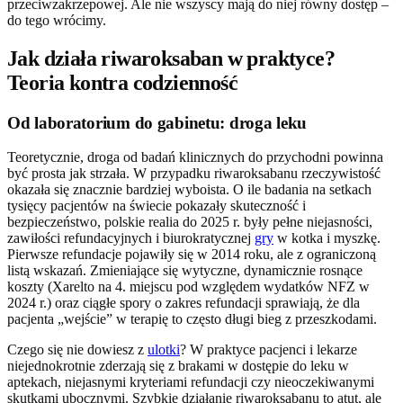
przeciwzakrzepowej. Ale nie wszyscy mają do niej równy dostęp –
do tego wrócimy.
Jak działa riwaroksaban w praktyce?
Teoria kontra codzienność
Od laboratorium do gabinetu: droga leku
Teoretycznie, droga od badań klinicznych do przychodni powinna
być prosta jak strzała. W przypadku riwaroksabanu rzeczywistość
okazała się znacznie bardziej wyboista. O ile badania na setkach
tysięcy pacjentów na świecie pokazały skuteczność i
bezpieczeństwo, polskie realia do 2025 r. były pełne niejasności,
zawiłości refundacyjnych i biurokratycznej
gry
w kotka i myszkę.
Pierwsze refundacje pojawiły się w 2014 roku, ale z ograniczoną
listą wskazań. Zmieniające się wytyczne, dynamicznie rosnące
koszty (Xarelto na 4. miejscu pod względem wydatków NFZ w
2024 r.) oraz ciągłe spory o zakres refundacji sprawiają, że dla
pacjenta „wejście” w terapię to często długi bieg z przeszkodami.
Czego się nie dowiesz z
ulotki
? W praktyce pacjenci i lekarze
niejednokrotnie zderzają się z brakami w dostępie do leku w
aptekach, niejasnymi kryteriami refundacji czy nieoczekiwanymi
skutkami ubocznymi. Szybkie działanie riwaroksabanu to atut, ale