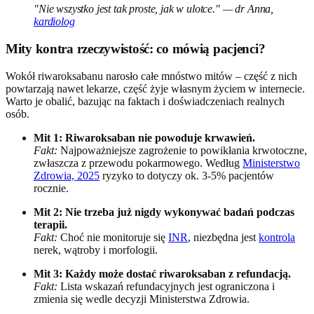
"Nie wszystko jest tak proste, jak w ulotce." — dr Anna,
kardiolog
Mity kontra rzeczywistość: co mówią pacjenci?
Wokół riwaroksabanu narosło całe mnóstwo mitów – część z nich
powtarzają nawet lekarze, część żyje własnym życiem w internecie.
Warto je obalić, bazując na faktach i doświadczeniach realnych
osób.
Mit 1: Riwaroksaban nie powoduje krwawień.
Fakt:
Najpoważniejsze zagrożenie to powikłania krwotoczne,
zwłaszcza z przewodu pokarmowego. Według
Ministerstwo
Zdrowia, 2025
ryzyko to dotyczy ok. 3-5% pacjentów
rocznie.
Mit 2: Nie trzeba już nigdy wykonywać badań podczas
terapii.
Fakt:
Choć nie monitoruje się
INR
, niezbędna jest
kontrola
nerek, wątroby i morfologii.
Mit 3: Każdy może dostać riwaroksaban z refundacją.
Fakt:
Lista wskazań refundacyjnych jest ograniczona i
zmienia się wedle decyzji Ministerstwa Zdrowia.