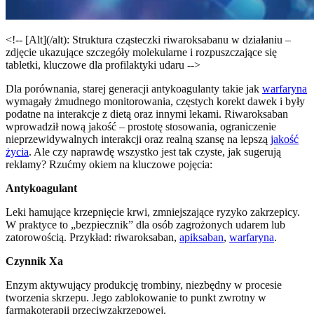
<!-- [Alt](/alt): Struktura cząsteczki riwaroksabanu w działaniu –
zdjęcie ukazujące szczegóły molekularne i rozpuszczające się
tabletki, kluczowe dla profilaktyki udaru -->
Dla porównania, starej generacji antykoagulanty takie jak
warfaryna
wymagały żmudnego monitorowania, częstych korekt dawek i były
podatne na interakcje z dietą oraz innymi lekami. Riwaroksaban
wprowadził nową jakość – prostotę stosowania, ograniczenie
nieprzewidywalnych interakcji oraz realną szansę na lepszą
jakość
życia
. Ale czy naprawdę wszystko jest tak czyste, jak sugerują
reklamy? Rzućmy okiem na kluczowe pojęcia:
Antykoagulant
Leki hamujące krzepnięcie krwi, zmniejszające ryzyko zakrzepicy.
W praktyce to „bezpiecznik” dla osób zagrożonych udarem lub
zatorowością. Przykład: riwaroksaban,
apiksaban
,
warfaryna
.
Czynnik Xa
Enzym aktywujący produkcję trombiny, niezbędny w procesie
tworzenia skrzepu. Jego zablokowanie to punkt zwrotny w
farmakoterapii przeciwzakrzepowej.