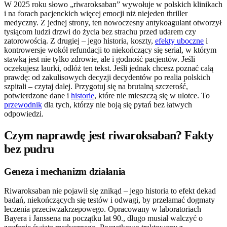
W 2025 roku słowo „riwaroksaban” wywołuje w polskich klinikach
i na forach pacjenckich więcej emocji niż niejeden thriller
medyczny. Z jednej strony, ten nowoczesny antykoagulant otworzył
tysiącom ludzi drzwi do życia bez strachu przed udarem czy
zatorowością. Z drugiej – jego historia, koszty,
efekty uboczne
i
kontrowersje wokół refundacji to niekończący się serial, w którym
stawką jest nie tylko zdrowie, ale i godność pacjentów. Jeśli
oczekujesz laurki, odłóż ten tekst. Jeśli jednak chcesz poznać całą
prawdę: od zakulisowych decyzji decydentów po realia polskich
szpitali – czytaj dalej. Przygotuj się na brutalną szczerość,
potwierdzone dane i
historie
, które nie mieszczą się w ulotce. To
przewodnik
dla tych, którzy nie boją się pytań bez łatwych
odpowiedzi.
Czym naprawdę jest riwaroksaban? Fakty
bez pudru
Geneza i mechanizm działania
Riwaroksaban nie pojawił się znikąd – jego historia to efekt dekad
badań, niekończących się testów i odwagi, by przełamać dogmaty
leczenia przeciwzakrzepowego. Opracowany w laboratoriach
Bayera i Janssena na początku lat 90., długo musiał walczyć o