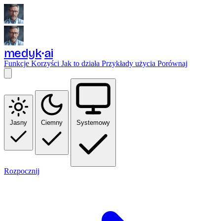
medyk
ai
Funkcje
Korzyści
Jak to działa
Przykłady użycia
Porównaj
Jasny
Ciemny
Systemowy
Rozpocznij