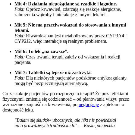
Mit 4: Działania niepożądane są rzadkie i łagodne.
Fakt:
Oprócz krwawień, zdarzają się reakcje alergiczne,
zaburzenia wątroby i interakcje z innymi lekami.
Mit 5: Nie ma przeciwwskazań do stosowania z innymi
lekami.
Fakt:
Riwaroksaban jest metabolizowany przez CYP3A4 i
CYP2J2, więc interakcje są realnym problemem.
Mit 6: To lek „na zawsze”.
Fakt:
Czas trwania terapii zależy od wskazania i reakcji
pacjenta.
Mit 7: Tabletki są lepsze niż zastrzyki.
Fakt:
Dla niektórych pacjentów podskórne antykoagulanty
mogą być bezpieczniejszą alternatywą.
Co zaskakuje pacjentów po rozpoczęciu terapii? Że poza efektami
fizycznymi, zmienia się codzienność – od planowania wizyt, przez
wzmożone czujność na krwawienia, po
negocjacje
z aptekami o
dostępność leku.
"Bałam się skutków ubocznych, ale nikt nie powiedział
mi o prawdziwych trudnościach." — Kasia, pacjentka