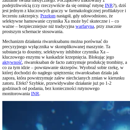
zaufanie świata medycznego. Początkowo traktowany z
podejrzliwością (czy rzeczywiście da się ominąć rutynę
INR
?), dziś
jest jednym z kluczowych graczy w farmakologicznej profilaktyce i
leczeniu zakrzepicy.
Przełom
nastąpił, gdy udowodniono, że
selektywne hamowanie czynnika Xa może być skuteczne i – co
ważne – bezpieczniejsze niż tradycyjna
warfaryna
, przy znacznie
prostszym schemacie stosowania.
Mechanizm działania riwaroksabanu można porównać do
precyzyjnego wyłącznika w skomplikowanej maszynie. Ta
substancja to doustny, selektywny inhibitor czynnika Xa –
kluczowego enzymu w kaskadzie krzepnięcia. Blokując jego
aktywność
, riwaroksaban de facto zatrzymuje produkcję trombiny, a
co za tym idzie – powstawanie skrzepów. Wyobraź sobie rzekę, w
której dochodzi do nagłego spiętrzenia; riwaroksaban działa jak
zapora, która powstrzymuje zalew niechcianych zmian w kierunku
zatoru. Efekt? Szybkie, przewidywalne działanie już po 1-2
godzinach od podania, bez konieczności rutynowego
monitorowania
INR
.