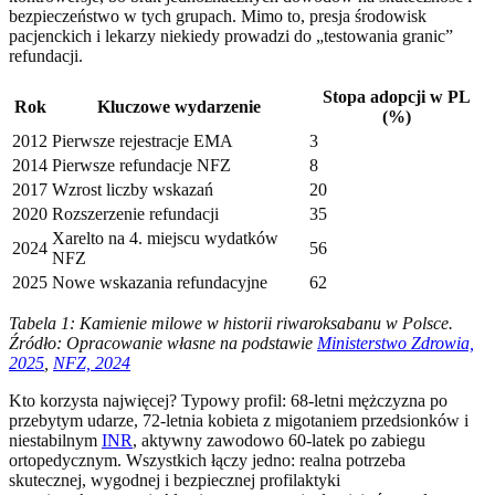
bezpieczeństwo w tych grupach. Mimo to, presja środowisk
pacjenckich i lekarzy niekiedy prowadzi do „testowania granic”
refundacji.
Stopa adopcji w PL
Rok
Kluczowe wydarzenie
(%)
2012
Pierwsze rejestracje EMA
3
2014
Pierwsze refundacje NFZ
8
2017
Wzrost liczby wskazań
20
2020
Rozszerzenie refundacji
35
Xarelto na 4. miejscu wydatków
2024
56
NFZ
2025
Nowe wskazania refundacyjne
62
Tabela 1: Kamienie milowe w historii riwaroksabanu w Polsce.
Źródło: Opracowanie własne na podstawie
Ministerstwo Zdrowia,
2025
,
NFZ, 2024
Kto korzysta najwięcej? Typowy profil: 68-letni mężczyzna po
przebytym udarze, 72-letnia kobieta z migotaniem przedsionków i
niestabilnym
INR
, aktywny zawodowo 60-latek po zabiegu
ortopedycznym. Wszystkich łączy jedno: realna potrzeba
skutecznej, wygodnej i bezpiecznej profilaktyki