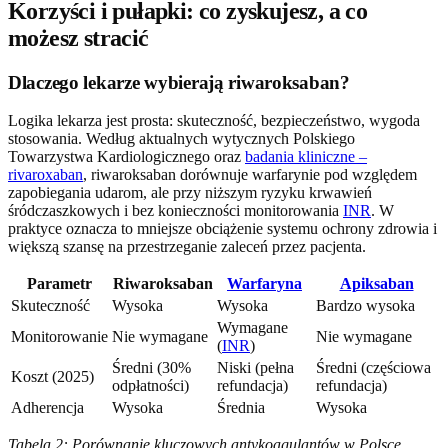
Korzyści i pułapki: co zyskujesz, a co
możesz stracić
Dlaczego lekarze wybierają riwaroksaban?
Logika lekarza jest prosta: skuteczność, bezpieczeństwo, wygoda
stosowania. Według aktualnych wytycznych Polskiego
Towarzystwa Kardiologicznego oraz
badania kliniczne –
rivaroxaban
, riwaroksaban dorównuje warfarynie pod względem
zapobiegania udarom, ale przy niższym ryzyku krwawień
śródczaszkowych i bez konieczności monitorowania
INR
. W
praktyce oznacza to mniejsze obciążenie systemu ochrony zdrowia i
większą szansę na przestrzeganie zaleceń przez pacjenta.
Parametr
Riwaroksaban
Warfaryna
Apiksaban
Skuteczność
Wysoka
Wysoka
Bardzo wysoka
Wymagane
Monitorowanie
Nie wymagane
Nie wymagane
(
INR
)
Średni (30%
Niski (pełna
Średni (częściowa
Koszt (2025)
odpłatności)
refundacja)
refundacja)
Adherencja
Wysoka
Średnia
Wysoka
Tabela 2: Porównanie kluczowych antykoagulantów w Polsce.