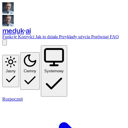
medyk
ai
Funkcje
Korzyści
Jak to działa
Przykłady użycia
Porównaj
FAQ
Jasny
Ciemny
Systemowy
Rozpocznij