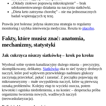
„Okłady ziołowe poprawią mikrokrążenie” – brak
udokumentowanego działania na naczynia siatkówki.
„Dieta keto zatrzyma chorobę” – nie ma jednoznacznych
badań wspierających tę tezę.
Prawda jest bolesna: jedyna skuteczna strategia to regularny
monitoring i szybka interwencja medyczna. Reszta to
placebo
.
Fakty, które musisz znać: anatomia,
mechanizmy, statystyki
Jak cukrzyca niszczy siatkówkę – krok po kroku
Wyobraź sobie system kanalizacyjny dużego miasta – precyzyjny,
skomplikowany, delikatny.
Siatkówka
oka to sieć tysięcy drobnych
naczyń, które pod wpływem przewlekłego nadmiaru glukozy
zaczynają przeciekać, pękać i zarastać. Z początku pojawiają się
mikroaneuryzmy – małe uwypuklenia naczyń, które są pierwszą
oznaką problemów. Kolejny etap to wycieki osocza, potem
krwotoki i ogniska niedotlenienia, a na koniec – desperacka próba
organizmu tworzenia nowych, wadliwych naczyń
(neowaskularyzacja).