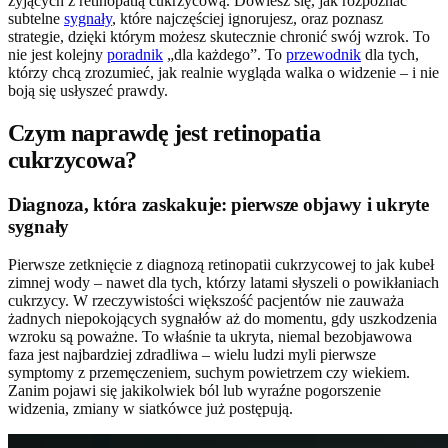
żyjących z retinopatią cukrzycową. Dowiesz się, jak rozpoznać
subtelne
sygnały
, które najczęściej ignorujesz, oraz poznasz
strategie, dzięki którym możesz skutecznie chronić swój wzrok. To
nie jest kolejny
poradnik
„dla każdego”. To
przewodnik
dla tych,
którzy chcą zrozumieć, jak realnie wygląda walka o widzenie – i nie
boją się usłyszeć prawdy.
Czym naprawdę jest retinopatia
cukrzycowa?
Diagnoza, która zaskakuje: pierwsze objawy i ukryte
sygnały
Pierwsze zetknięcie z diagnozą retinopatii cukrzycowej to jak kubeł
zimnej wody – nawet dla tych, którzy latami słyszeli o powikłaniach
cukrzycy. W rzeczywistości większość pacjentów nie zauważa
żadnych niepokojących sygnałów aż do momentu, gdy uszkodzenia
wzroku są poważne. To właśnie ta ukryta, niemal bezobjawowa
faza jest najbardziej zdradliwa – wielu ludzi myli pierwsze
symptomy z przemęczeniem, suchym powietrzem czy wiekiem.
Zanim pojawi się jakikolwiek ból lub wyraźne pogorszenie
widzenia, zmiany w siatkówce już postępują.