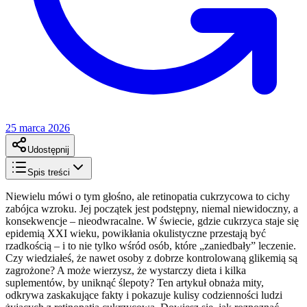
25 marca 2026
Udostępnij
Spis treści
Niewielu mówi o tym głośno, ale retinopatia cukrzycowa to cichy
zabójca wzroku. Jej początek jest podstępny, niemal niewidoczny, a
konsekwencje – nieodwracalne. W świecie, gdzie cukrzyca staje się
epidemią XXI wieku, powikłania okulistyczne przestają być
rzadkością – i to nie tylko wśród osób, które „zaniedbały” leczenie.
Czy wiedziałeś, że nawet osoby z dobrze kontrolowaną glikemią są
zagrożone? A może wierzysz, że wystarczy dieta i kilka
suplementów, by uniknąć ślepoty? Ten artykuł obnaża mity,
odkrywa zaskakujące fakty i pokazuje kulisy codzienności ludzi