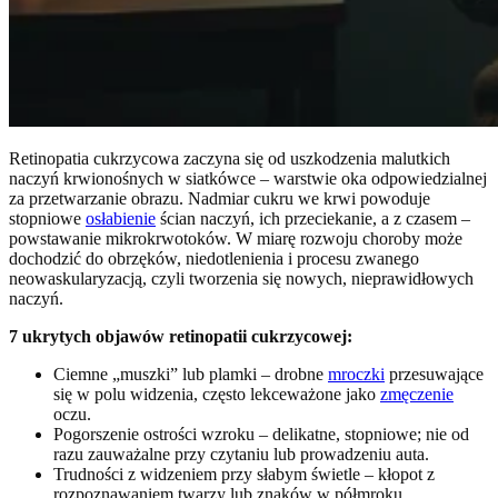
Retinopatia cukrzycowa zaczyna się od uszkodzenia malutkich
naczyń krwionośnych w siatkówce – warstwie oka odpowiedzialnej
za przetwarzanie obrazu. Nadmiar cukru we krwi powoduje
stopniowe
osłabienie
ścian naczyń, ich przeciekanie, a z czasem –
powstawanie mikrokrwotoków. W miarę rozwoju choroby może
dochodzić do obrzęków, niedotlenienia i procesu zwanego
neowaskularyzacją, czyli tworzenia się nowych, nieprawidłowych
naczyń.
7 ukrytych objawów retinopatii cukrzycowej:
Ciemne „muszki” lub plamki – drobne
mroczki
przesuwające
się w polu widzenia, często lekceważone jako
zmęczenie
oczu.
Pogorszenie ostrości wzroku – delikatne, stopniowe; nie od
razu zauważalne przy czytaniu lub prowadzeniu auta.
Trudności z widzeniem przy słabym świetle – kłopot z
rozpoznawaniem twarzy lub znaków w półmroku.