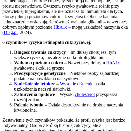
„zaniedbujące” kontrolę cukrzycy zachorują na retinopatię, jest po
prostu nieprawdziwe. Owszem, ryzyko gwałtownie rośnie przy
przewlekłej hiperglikemii, ale nie oznacza to immunitetu dla tych,
którzy pilnują poziomów cukru jak świętości. Obecne badania
jednoznacznie wskazują, że również wahania glikemii – nawet przy
dobrym ogólnym poziomie
HbA1c
– mogą uszkadzać naczynia oka
(
Diag.pl
, 2024).
6 czynników ryzyka retinopatii cukrzycowej:
Długość trwania cukrzycy
– Im dłużej chorujesz, tym
większe ryzyko, niezależnie od kontroli glikemii.
Wahania poziomu cukru
– Nawet przy dobrym
HbA1c
gwałtowne skoki są groźne.
Predyspozycje genetyczne
– Niektóre osoby są bardziej
podatne na powikłania naczyniowe.
Nadciśnienie tętnicze
–
Wysokie ciśnienie
nasila
uszkodzenia naczyń siatkówki.
Zaburzenia lipidowe
– Wysoki
cholesterol
przyspiesza
rozwój zmian.
Palenie tytoniu
– Działa destrukcyjnie na drobne naczynia
krwionośne.
Zestawienie tych czynników pokazuje, że profil ryzyka jest bardzo
indywidualny. Osoba z krótką historią cukrzycy, ale z
nieuregulowanym ciśnieniem i wysokimi lipidami, może mieć