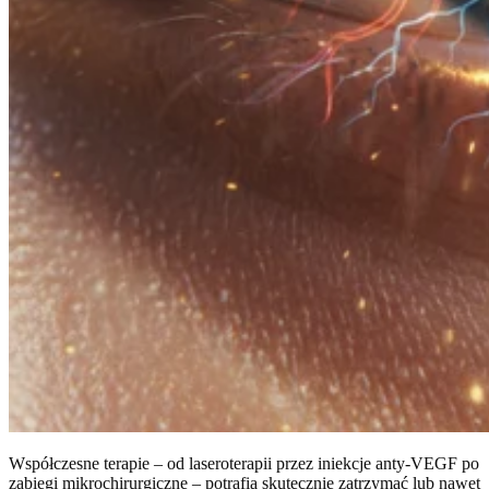
Współczesne terapie – od laseroterapii przez iniekcje anty-VEGF po
zabiegi mikrochirurgiczne – potrafią skutecznie zatrzymać lub nawet