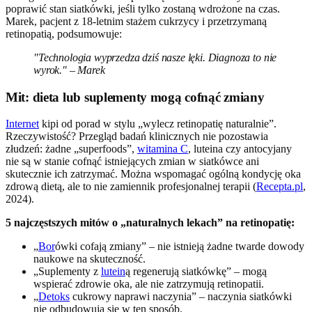
poprawić stan siatkówki, jeśli tylko zostaną wdrożone na czas.
Marek, pacjent z 18-letnim stażem cukrzycy i przetrzymaną
retinopatią, podsumowuje:
"Technologia wyprzedza dziś nasze lęki. Diagnoza to nie
wyrok." – Marek
Mit: dieta lub suplementy mogą cofnąć zmiany
Internet
kipi od porad w stylu „wylecz retinopatię naturalnie”.
Rzeczywistość? Przegląd badań klinicznych nie pozostawia
złudzeń: żadne „superfoods”,
witamina C
, luteina czy antocyjany
nie są w stanie cofnąć istniejących zmian w siatkówce ani
skutecznie ich zatrzymać. Można wspomagać ogólną kondycję oka
zdrową dietą, ale to nie zamiennik profesjonalnej terapii (
Recepta.pl
,
2024).
5 najczęstszych mitów o „naturalnych lekach” na retinopatię:
„
Bor
ówki cofają zmiany” – nie istnieją żadne twarde dowody
naukowe na skuteczność.
„Suplementy z
lutein
ą regenerują siatkówkę” – mogą
wspierać zdrowie oka, ale nie zatrzymują retinopatii.
„
Detoks
cukrowy naprawi naczynia” – naczynia siatkówki
nie odbudowują się w ten sposób.