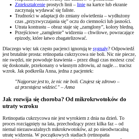
Zniekształcenie
prostych linii –
linie
na kartce lub ekranie
zaczynają wydawać się faliste.
Trudności w adaptacji do zmiany oświetlenia – wydłużony
czas „przyzwyczajania się” oczu do ciemności lub jasności.
Utrata kontrastu – obraz staje się „zamglony”, kolory bledną.
Przejściowe „zamglenie” widzenia – chwilowe, powracające
epizody, które łatwo zbagatelizować.
Dlaczego więc tak często pacjenci ignorują te
sygnały
? Odpowiedź
jest brutalnie prosta: retinopatia cukrzycowa nie boli. Nic nie piecze,
nie swędzi, nie powoduje łzawienia – przez długi czas możesz czuć
się doskonale, przekonany o własnym zdrowiu, aż nagle… tracisz
wzrok. Jak podkreśla Anna, jedna z pacjentek:
"Najgorsze jest to, że nic nie boli. Czujesz się zdrowo –
aż przestajesz widzieć." – Anna
Jak rozwija się choroba? Od mikrokrwotoków do
utraty wzroku
Retinopatia cukrzycowa nie jest wyrokiem z dnia na dzień. To
proces rozciągnięty na lata, przechodzący przez kilka faz – od
niemal niezauważalnych mikrokrwotoków, aż po nieodwracalną
utratę widzenia. W początkowych stadiach (retinopatia