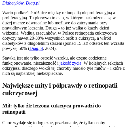
Diabetyków
,
Diag.pl
Warto podkreślić różnicę między retinopatią nieproliferacyjną a
proliferacyjną. Ta pierwsza to etap, w którym uszkodzenia są w
dużej mierze odwracalne lub możliwe do zatrzymania przy
prawidłowym leczeniu. Druga – to już walka o każdy dzień
widzenia. Według szacunków, w Polsce retinopatia cukrzycowa
dotyczy nawet 20-30% wszystkich osób z cukrzycą, a wśród
diabetyków z długoletnim stażem (ponad 15 lat) odsetek ten wzrasta
powyżej 50% (
Diag.pl
, 2024).
Stawką jest nie tylko ostrość wzroku, ale często codzienne
funkcjonowanie, niezależność i
jakość życia
. W kolejnych sekcjach
odkryjesz, dlaczego wokół tej choroby narosło tyle mitów – i które z
nich są najbardziej niebezpieczne.
Największe mity i półprawdy o retinopatii
cukrzycowej
Mit: tylko źle leczona cukrzyca prowadzi do
retinopatii
Choć wydaje się to logiczne, przekonanie, że tylko osoby