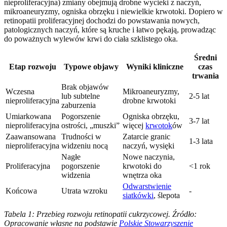
nieproliferacyjna) zmiany obejmują drobne wycieki z naczyń,
mikroaneuryzmy, ogniska obrzęku i niewielkie krwotoki. Dopiero w
retinopatii proliferacyjnej dochodzi do powstawania nowych,
patologicznych naczyń, które są kruche i łatwo pękają, prowadząc
do poważnych wylewów krwi do ciała szklistego oka.
Średni
Etap rozwoju
Typowe objawy
Wyniki kliniczne
czas
trwania
Brak objawów
Wczesna
Mikroaneuryzmy,
lub subtelne
2-5 lat
nieproliferacyjna
drobne krwotoki
zaburzenia
Umiarkowana
Pogorszenie
Ogniska obrzęku,
3-7 lat
nieproliferacyjna
ostrości, „muszki”
więcej
krwotok
ów
Zaawansowana
Trudności w
Zatarcie granic
1-3 lata
nieproliferacyjna
widzeniu nocą
naczyń, wysięki
Nagłe
Nowe naczynia,
Proliferacyjna
pogorszenie
krwotoki do
<1 rok
widzenia
wnętrza oka
Odwarstwienie
Końcowa
Utrata wzroku
-
siatkówki
, ślepota
Tabela 1: Przebieg rozwoju retinopatii cukrzycowej. Źródło:
Opracowanie własne na podstawie
Polskie Stowarzyszenie