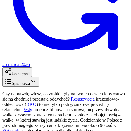
25 marca 2026
Udostępnij
Spis treści
Czy naprawdę wiesz, co zrobić, gdy na twoich oczach ktoś osuwa
się na chodnik i przestaje oddychać?
Resuscytacja
krążeniowo-
oddechowa (
RKO
) to nie tylko podręcznikowe procedury i
szlachetne
gesty
rodem z filmów. To surowa, nieprzewidywalna
walka z czasem, z własnym strachem i społeczną obojętnością –
walka, w której stawką jest ludzkie życie. Codziennie w Polsce z
powodu nagłego zatrzymania krążenia umiera około 90 osób.
Statystyki
są nieubłagane, a realia ulicy dalekie od