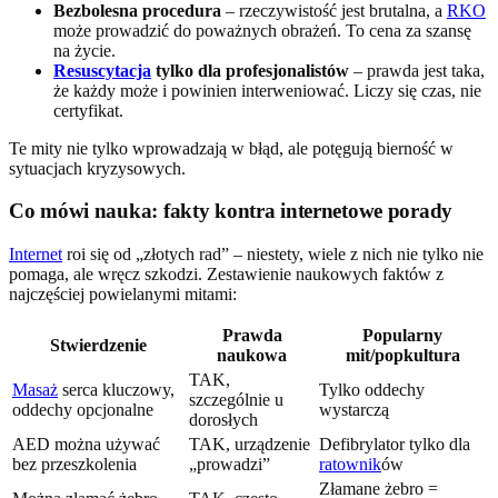
Bezbolesna procedura
– rzeczywistość jest brutalna, a
RKO
może prowadzić do poważnych obrażeń. To cena za szansę
na życie.
Resuscytacja
tylko dla profesjonalistów
– prawda jest taka,
że każdy może i powinien interweniować. Liczy się czas, nie
certyfikat.
Te mity nie tylko wprowadzają w błąd, ale potęgują bierność w
sytuacjach kryzysowych.
Co mówi nauka: fakty kontra internetowe porady
Internet
roi się od „złotych rad” – niestety, wiele z nich nie tylko nie
pomaga, ale wręcz szkodzi. Zestawienie naukowych faktów z
najczęściej powielanymi mitami:
Prawda
Popularny
Stwierdzenie
naukowa
mit/popkultura
TAK,
Masaż
serca kluczowy,
Tylko oddechy
szczególnie u
oddechy opcjonalne
wystarczą
dorosłych
AED można używać
TAK, urządzenie
Defibrylator tylko dla
bez przeszkolenia
„prowadzi”
ratownik
ów
Złamane żebro =