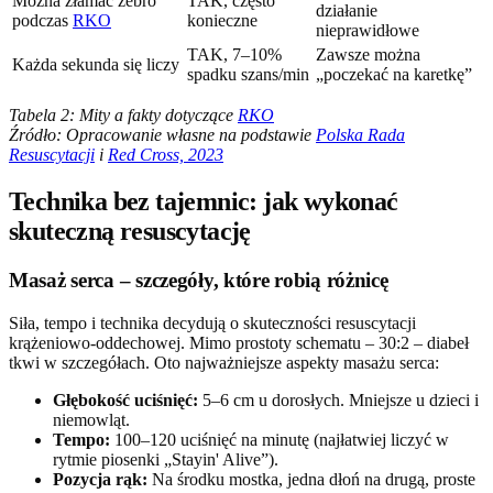
Można złamać żebro
TAK, często
działanie
podczas
RKO
konieczne
nieprawidłowe
TAK, 7–10%
Zawsze można
Każda sekunda się liczy
spadku szans/min
„poczekać na karetkę”
Tabela 2: Mity a fakty dotyczące
RKO
Źródło: Opracowanie własne na podstawie
Polska Rada
Resuscytacji
i
Red Cross, 2023
Technika bez tajemnic: jak wykonać
skuteczną resuscytację
Masaż serca – szczegóły, które robią różnicę
Siła, tempo i technika decydują o skuteczności resuscytacji
krążeniowo-oddechowej. Mimo prostoty schematu – 30:2 – diabeł
tkwi w szczegółach. Oto najważniejsze aspekty masażu serca:
Głębokość uciśnięć:
5–6 cm u dorosłych. Mniejsze u dzieci i
niemowląt.
Tempo:
100–120 uciśnięć na minutę (najłatwiej liczyć w
rytmie piosenki „Stayin' Alive”).
Pozycja rąk:
Na środku mostka, jedna dłoń na drugą, proste