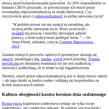
obawa przed konsekwencjami prawnymi. Aż 20% respondentów w
badaniu CBOS przyznało, że powstrzymuje ich strach przed
ewentualną odpowiedzialnością za skutki interwencji. Czy
rzeczywiście grozi ci
odpowiedzialność
za próbę ratowania życia?
"W polskim prawie nie ma sankcji za nieudolną, ale
szczerą próbę ratowania życia. Wręcz przeciwnie –
świadek
ma prawny i moralny obowiązek udzielić
pomocy, a brak reakcji może podlegać karze." — Dr.
Anna Płatek, adwokat, cytat za
Centrum Ratownictwa,
2023
Zamiast realnych procesów sądowych groźniejsze okazują się
emocje
: paraliżujący
lęk
,
panika
,
wstyd
przed pomyłką.
Trauma
psychiczna
po nieudanej reanimacji też nie jest rzadkością –
ratownicy podkreślają, że to temat wciąż bagatelizowany.
Niestety, strach przed odpowiedzialnością jest w dużej mierze mitem
– ale jego skutki są bardzo realne i odbijają się bezpośrednio na
liczbie uratowanych istnień.
Kultura obojętności kontra heroizm dnia codziennego
Resuscytacja
krążeniowo-oddechowa testuje nie tylko twoje
umiejętności, ale i społeczną odwagę. W polskiej rzeczywistości