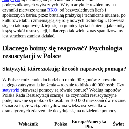
podręcznikowych wytycznych. W tym artykule rozbieramy na
czynniki pierwsze temat
RKO
: od bezwzględnych liczb i
społecznych barier, przez brutalną praktykę i techniczne niuanse, po
kulturowe tabu i zmieniającą się rolę nowych technologii. Dowiesz
się, co tak naprawdę dzieje się na granicy życia i śmierci, jakie mity
krążą wokół resuscytacji, i dlaczego tak wielu z nas sparaliżowany
jest strachem zamiast działać.
Dlaczego boimy się reagować? Psychologia
resuscytacji w Polsce
Statystyki, które szokują: ile osób naprawdę pomaga?
W Polsce codziennie dochodzi do około 90 zgonów z powodu
nagłego zatrzymania krążenia – rocznie to blisko 40 000 osób. Czy
statystyki
pierwszej pomocy są równie ponure? Według raportów
Polska Rada Resuscytacji szacuje, że czynności resuscytacyjne
podejmowane są u około 97 osób na 100 000 mieszkańców rocznie.
Oznacza to, że wciąż zdecydowana większość świadków
dramatycznych zdarzeń nie decyduje się na udzielenie pomocy.
Europa/Ameryka
Wskaźnik
Polska
Świat
Płn.