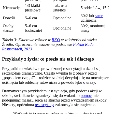
1/3 klatki
Tak, usta-
Niemowlęta
5 oddechów, 15:2
piersiowej
usta/nos
30:2 lub
same
Dorośli
5–6 cm
Opcjonalne
uciśnięcia
Osoby
5–6 cm
30:2, monitoruj
Opcjonalne
starsze
(ostrożnie)
urazy
Tabela 3: Kluczowe różnice w
RKO
w zależności od wieku
Źródło: Opracowanie własne na podstawie
Polska Rada
Resuscytacji, 2023
Przykłady z życia: co poszło nie tak i dlaczego
Przypadki niewłaściwie prowadzonej resuscytacji u dzieci są
szczególnie dramatyczne. Często wynika to z obawy przed
„popsuciem czegoś” – rodzice rzadziej decydują się na mocniejsze
uciśnięcia lub oddechy ratownicze z powodu lęku o urazy.
Dramatycznym przykładem jest sytuacja, gdy podczas akcji w
szkole, świadkowie ograniczyli się do wołania o
pomoc
, nie
podejmując masażu serca ze strachu przed wyrządzeniem szkody.
Niestety, opóźniona
resuscytacja
zakończyła się tragicznie.
"Najbardziej bolesne są sytuacje z dziećmi – strach przed