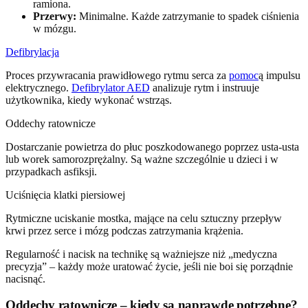
ramiona.
Przerwy:
Minimalne. Każde zatrzymanie to spadek ciśnienia
w mózgu.
Defibrylacja
Proces przywracania prawidłowego rytmu serca za
pomoc
ą impulsu
elektrycznego.
Defibrylator AED
analizuje rytm i instruuje
użytkownika, kiedy wykonać wstrząs.
Oddechy ratownicze
Dostarczanie powietrza do płuc poszkodowanego poprzez usta-usta
lub worek samorozprężalny. Są ważne szczególnie u dzieci i w
przypadkach asfiksji.
Uciśnięcia klatki piersiowej
Rytmiczne uciskanie mostka, mające na celu sztuczny przepływ
krwi przez serce i mózg podczas zatrzymania krążenia.
Regularność i nacisk na technikę są ważniejsze niż „medyczna
precyzja” – każdy może uratować życie, jeśli nie boi się porządnie
nacisnąć.
Oddechy ratownicze – kiedy są naprawdę potrzebne?