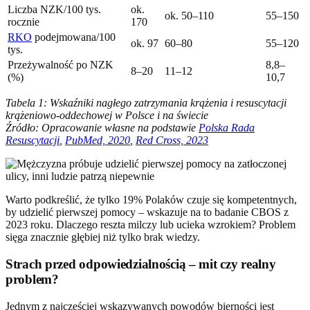
Liczba NZK/100 tys.
ok.
ok. 50–110
55–150
rocznie
170
RKO
podejmowana/100
ok. 97
60–80
55–120
tys.
Przeżywalność po NZK
8,8–
8–20
11–12
(%)
10,7
Tabela 1: Wskaźniki nagłego zatrzymania krążenia i resuscytacji
krążeniowo-oddechowej w Polsce i na świecie
Źródło: Opracowanie własne na podstawie
Polska Rada
Resuscytacji
,
PubMed, 2020
,
Red Cross, 2023
Warto podkreślić, że tylko 19% Polaków czuje się kompetentnych,
by udzielić pierwszej pomocy – wskazuje na to badanie CBOS z
2023 roku. Dlaczego reszta milczy lub ucieka wzrokiem? Problem
sięga znacznie głębiej niż tylko brak wiedzy.
Strach przed odpowiedzialnością – mit czy realny
problem?
Jednym z najczęściej wskazywanych powodów bierności jest