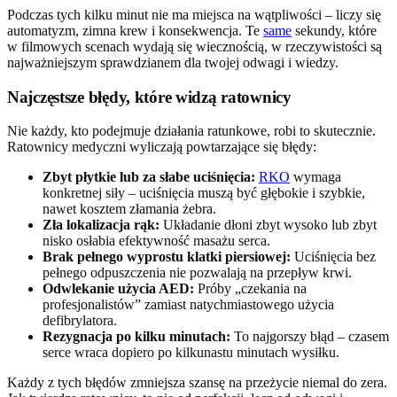
Podczas tych kilku minut nie ma miejsca na wątpliwości – liczy się
automatyzm, zimna krew i konsekwencja. Te
same
sekundy, które
w filmowych scenach wydają się wiecznością, w rzeczywistości są
najważniejszym sprawdzianem dla twojej odwagi i wiedzy.
Najczęstsze błędy, które widzą ratownicy
Nie każdy, kto podejmuje działania ratunkowe, robi to skutecznie.
Ratownicy medyczni wyliczają powtarzające się błędy:
Zbyt płytkie lub za słabe uciśnięcia:
RKO
wymaga
konkretnej siły – uciśnięcia muszą być głębokie i szybkie,
nawet kosztem złamania żebra.
Zła lokalizacja rąk:
Układanie dłoni zbyt wysoko lub zbyt
nisko osłabia efektywność masażu serca.
Brak pełnego wyprostu klatki piersiowej:
Uciśnięcia bez
pełnego odpuszczenia nie pozwalają na przepływ krwi.
Odwlekanie użycia AED:
Próby „czekania na
profesjonalistów” zamiast natychmiastowego użycia
defibrylatora.
Rezygnacja po kilku minutach:
To najgorszy błąd – czasem
serce wraca dopiero po kilkunastu minutach wysiłku.
Każdy z tych błędów zmniejsza szansę na przeżycie niemal do zera.