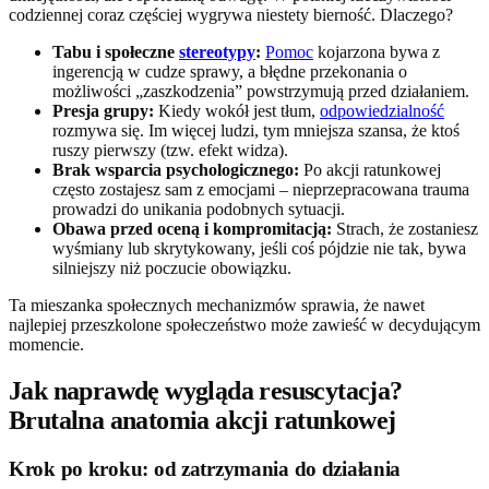
codziennej coraz częściej wygrywa niestety bierność. Dlaczego?
Tabu i społeczne
stereotypy
:
Pomoc
kojarzona bywa z
ingerencją w cudze sprawy, a błędne przekonania o
możliwości „zaszkodzenia” powstrzymują przed działaniem.
Presja grupy:
Kiedy wokół jest tłum,
odpowiedzialność
rozmywa się. Im więcej ludzi, tym mniejsza szansa, że ktoś
ruszy pierwszy (tzw. efekt widza).
Brak wsparcia psychologicznego:
Po akcji ratunkowej
często zostajesz sam z emocjami – nieprzepracowana trauma
prowadzi do unikania podobnych sytuacji.
Obawa przed oceną i kompromitacją:
Strach, że zostaniesz
wyśmiany lub skrytykowany, jeśli coś pójdzie nie tak, bywa
silniejszy niż poczucie obowiązku.
Ta mieszanka społecznych mechanizmów sprawia, że nawet
najlepiej przeszkolone społeczeństwo może zawieść w decydującym
momencie.
Jak naprawdę wygląda resuscytacja?
Brutalna anatomia akcji ratunkowej
Krok po kroku: od zatrzymania do działania