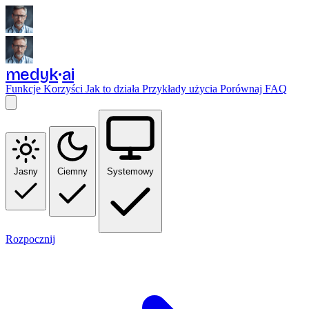
medyk
ai
Funkcje
Korzyści
Jak to działa
Przykłady użycia
Porównaj
FAQ
Jasny
Ciemny
Systemowy
Rozpocznij