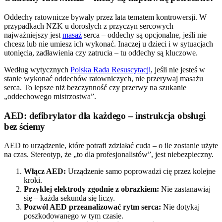
Oddechy ratownicze bywały przez lata tematem kontrowersji. W
przypadkach NZK u dorosłych z przyczyn sercowych
najważniejszy jest
masaż
serca – oddechy są opcjonalne, jeśli nie
chcesz lub nie umiesz ich wykonać. Inaczej u dzieci i w sytuacjach
utonięcia, zadławienia czy zatrucia – tu oddechy są kluczowe.
Według wytycznych
Polska Rada Resuscytacji
, jeśli nie jesteś w
stanie wykonać oddechów ratowniczych, nie przerywaj masażu
serca. To lepsze niż bezczynność czy przerwy na szukanie
„oddechowego mistrzostwa”.
AED: defibrylator dla każdego – instrukcja obsługi
bez ściemy
AED to urządzenie, które potrafi zdziałać cuda – o ile zostanie użyte
na czas. Stereotyp, że „to dla profesjonalistów”, jest niebezpieczny.
Włącz AED:
Urządzenie samo poprowadzi cię przez kolejne
kroki.
Przyklej elektrody zgodnie z obrazkiem:
Nie zastanawiaj
się – każda sekunda się liczy.
Pozwól AED przeanalizować rytm serca:
Nie dotykaj
poszkodowanego w tym czasie.