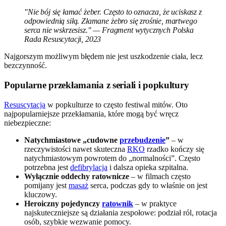
"Nie bój się łamać żeber. Często to oznacza, że uciskasz z
odpowiednią siłą. Złamane żebro się zrośnie, martwego
serca nie wskrzesisz." — Fragment wytycznych Polska
Rada Resuscytacji, 2023
Najgorszym możliwym błędem nie jest uszkodzenie ciała, lecz
bezczynność.
Popularne przekłamania z seriali i popkultury
Resuscytacja
w popkulturze to często festiwal mitów. Oto
najpopularniejsze przekłamania, które mogą być wręcz
niebezpieczne:
Natychmiastowe „cudowne
przebudzenie
”
– w
rzeczywistości nawet skuteczna
RKO
rzadko kończy się
natychmiastowym powrotem do „normalności”. Często
potrzebna jest
defibrylacja
i dalsza opieka szpitalna.
Wyłącznie oddechy ratownicze
– w filmach często
pomijany jest
masaż
serca, podczas gdy to właśnie on jest
kluczowy.
Heroiczny pojedynczy
ratownik
– w praktyce
najskuteczniejsze są działania zespołowe: podział ról, rotacja
osób, szybkie wezwanie pomocy.