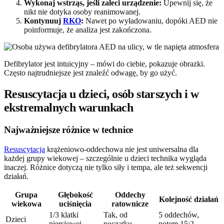
Wykonaj wstrząs, jeśli zaleci urządzenie:
Upewnij się, że
nikt nie dotyka osoby reanimowanej.
Kontynuuj
RKO
:
Nawet po wyładowaniu, dopóki AED nie
poinformuje, że analiza jest zakończona.
Defibrylator jest intuicyjny – mówi do ciebie, pokazuje obrazki.
Często najtrudniejsze jest znaleźć odwagę, by go użyć.
Resuscytacja u dzieci, osób starszych i w
ekstremalnych warunkach
Najważniejsze różnice w technice
Resuscytacja
krążeniowo-oddechowa nie jest uniwersalna dla
każdej grupy wiekowej – szczególnie u dzieci technika wygląda
inaczej. Różnice dotyczą nie tylko siły i tempa, ale też sekwencji
działań.
Grupa
Głębokość
Oddechy
Kolejność działań
wiekowa
uciśnięcia
ratownicze
1/3 klatki
Tak, od
5 oddechów,
Dzieci
piersiowej
początku
potem 15:2