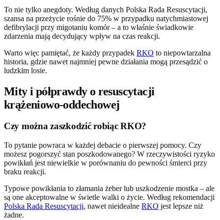
To nie tylko anegdoty. Według danych Polska Rada Resuscytacji,
szansa na przeżycie rośnie do 75% w przypadku natychmiastowej
defibrylacji przy migotaniu komór – a to właśnie świadkowie
zdarzenia mają decydujący wpływ na czas reakcji.
Warto więc pamiętać, że każdy przypadek
RKO
to niepowtarzalna
historia, gdzie nawet najmniej pewne działania mogą przesądzić o
ludzkim losie.
Mity i półprawdy o resuscytacji
krążeniowo-oddechowej
Czy można zaszkodzić robiąc RKO?
To pytanie powraca w każdej debacie o pierwszej pomocy. Czy
możesz pogorszyć stan poszkodowanego? W rzeczywistości ryzyko
powikłań jest niewielkie w porównaniu do pewności śmierci przy
braku reakcji.
Typowe powikłania to złamania żeber lub uszkodzenie mostka – ale
są one akceptowalne w świetle walki o życie. Według rekomendacji
Polska Rada Resuscytacji
, nawet nieidealne
RKO
jest lepsze niż
żadne.