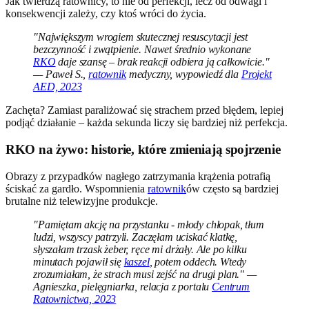
Jak twierdzą ratownicy, to nie od perfekcji, lecz od odwagi i
konsekwencji zależy, czy ktoś wróci do życia.
"Największym wrogiem skutecznej resuscytacji jest
bezczynność i zwątpienie. Nawet średnio wykonane
RKO
daje szansę – brak reakcji odbiera ją całkowicie."
— Paweł S.,
ratownik
medyczny, wypowiedź dla
Projekt
AED, 2023
Zachęta? Zamiast paraliżować się strachem przed błędem, lepiej
podjąć działanie – każda sekunda liczy się bardziej niż perfekcja.
RKO na żywo: historie, które zmieniają spojrzenie
Obrazy z przypadków nagłego zatrzymania krążenia potrafią
ściskać za gardło. Wspomnienia
ratownik
ów często są bardziej
brutalne niż telewizyjne produkcje.
"Pamiętam akcję na przystanku - młody chłopak, tłum
ludzi, wszyscy patrzyli. Zaczęłam uciskać klatkę,
słyszałam trzask żeber, ręce mi drżały. Ale po kilku
minutach pojawił się
kaszel
, potem oddech. Wtedy
zrozumiałam, że strach musi zejść na drugi plan." —
Agnieszka, pielęgniarka, relacja z portalu
Centrum
Ratownictwa, 2023