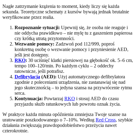
Nagłe zatrzymanie krążenia to moment, kiedy liczy się każda
sekunda. Teoretyczne schematy z kursów bywają jednak brutalnie
weryfikowane przez realia.
Rozpoznanie sytuacji:
Upewnij się, że osoba nie reaguje i
nie oddycha prawidłowo – nie mylę tu z gaszeniem papierosa
czy krótką utratą przytomności.
Wezwanie pomocy:
Zadzwoń pod 112/999, poproś
konkretną osobę o wezwanie pomocy i przyniesienie AED,
jeśli jest dostępny.
RKO
:
30 uciśnięć klatki piersiowej na głębokość ok. 5–6 cm,
tempo 100–120/min. Po każdym cyklu – 2 oddechy
ratownicze, jeśli potrafisz.
Defibrylacja
(AED):
Użyj automatycznego defibrylatora
zgodnie z poleceniami urządzenia, nie zastanawiaj się nad
jego skutecznością – to jedyna szansa na przywrócenie rytmu
serca.
Kontynuacja:
Powtarzaj
RKO
i stosuj AED do czasu
przyjazdu służb ratunkowych lub powrotu oznak życia.
W praktyce każda minuta opóźnienia zmniejsza Twoje szanse na
uratowanie poszkodowanego o 7–10%. Według
Red Cross
, szybkie
działania zwiększają prawdopodobieństwo przeżycia nawet
czterokrotnie.