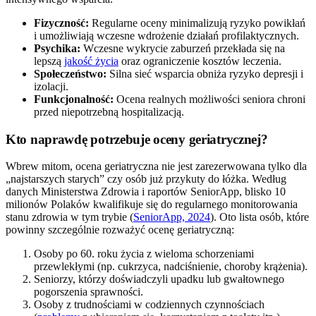
Fizyczność:
Regularne oceny minimalizują ryzyko powikłań
i umożliwiają wczesne wdrożenie działań profilaktycznych.
Psychika:
Wczesne wykrycie zaburzeń przekłada się na
lepszą
jakość życia
oraz ograniczenie kosztów leczenia.
Społeczeństwo:
Silna sieć wsparcia obniża ryzyko depresji i
izolacji.
Funkcjonalność:
Ocena realnych możliwości seniora chroni
przed niepotrzebną hospitalizacją.
Kto naprawdę potrzebuje oceny geriatrycznej?
Wbrew mitom, ocena geriatryczna nie jest zarezerwowana tylko dla
„najstarszych starych” czy osób już przykuty do łóżka. Według
danych Ministerstwa Zdrowia i raportów SeniorApp, blisko 10
milionów Polaków kwalifikuje się do regularnego monitorowania
stanu zdrowia w tym trybie (
SeniorApp, 2024
). Oto lista osób, które
powinny szczególnie rozważyć ocenę geriatryczną:
Osoby po 60. roku życia z wieloma schorzeniami
przewlekłymi (np. cukrzyca, nadciśnienie, choroby krążenia).
Seniorzy, którzy doświadczyli upadku lub gwałtownego
pogorszenia sprawności.
Osoby z trudnościami w codziennych czynnościach