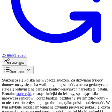
25 marca 2026
Udostępnij
Spis treści
Starzejąca się Polska nie wybacza złudzeń. Za drzwiami tysięcy
domów toczy się cicha walka o godną starość, a ocena geriatryczna
staje się jednym z najbardziej kontrowersyjnych narzędzi tej batalii.
Brutalne
statystyki
, rosnące kolejki do lekarzy, spadająca siła
nabywcza seniorów i coraz bardziej bezlitosny system zdrowotny –
to nie scenariusz dystopijnego thrillera, tylko polska codzienność. W
tym artykule rozkładam temat na czynniki pierwsze: pokazuję, czym
naprawdę jest ocena geriatryczna, odsłaniam jej blaski, pułapki i