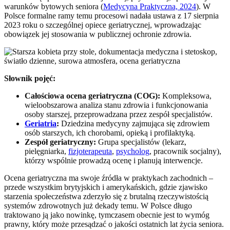
warunków bytowych seniora (
Medycyna Praktyczna, 2024
). W
Polsce formalne ramy temu procesowi nadała ustawa z 17 sierpnia
2023 roku o szczególnej opiece geriatrycznej, wprowadzając
obowiązek jej stosowania w publicznej ochronie zdrowia.
Słownik pojęć:
Całościowa ocena geriatryczna (COG):
Kompleksowa,
wieloobszarowa analiza stanu zdrowia i funkcjonowania
osoby starszej, przeprowadzana przez zespół specjalistów.
Geriatria
:
Dziedzina medycyny zajmująca się zdrowiem
osób starszych, ich chorobami, opieką i profilaktyką.
Zespół geriatryczny:
Grupa specjalistów (lekarz,
pielęgniarka,
fizjoterapeuta
,
psycholog
, pracownik socjalny),
którzy wspólnie prowadzą ocenę i planują interwencje.
Ocena geriatryczna ma swoje źródła w praktykach zachodnich –
przede wszystkim brytyjskich i amerykańskich, gdzie zjawisko
starzenia społeczeństwa zderzyło się z brutalną rzeczywistością
systemów zdrowotnych już dekady temu. W Polsce długo
traktowano ją jako nowinkę, tymczasem obecnie jest to wymóg
prawny, który może przesądzać o jakości ostatnich lat życia seniora.