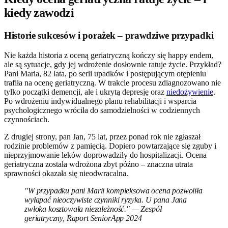
kiedy zawodzi
Historie sukcesów i porażek – prawdziwe przypadki
Nie każda historia z oceną geriatryczną kończy się happy endem,
ale są sytuacje, gdy jej wdrożenie dosłownie ratuje życie. Przykład?
Pani Maria, 82 lata, po serii upadków i postępującym otępieniu
trafiła na ocenę geriatryczną. W trakcie procesu zdiagnozowano nie
tylko początki demencji, ale i ukrytą depresję oraz
niedożywienie
.
Po wdrożeniu indywidualnego planu rehabilitacji i wsparcia
psychologicznego wróciła do samodzielności w codziennych
czynnościach.
Z drugiej strony, pan Jan, 75 lat, przez ponad rok nie zgłaszał
rodzinie problemów z pamięcią. Dopiero powtarzające się zguby i
nieprzyjmowanie leków doprowadziły do hospitalizacji. Ocena
geriatryczna została wdrożona zbyt późno – znaczna utrata
sprawności okazała się nieodwracalna.
"W przypadku pani Marii kompleksowa ocena pozwoliła
wyłapać nieoczywiste czynniki ryzyka. U pana Jana
zwłoka kosztowała niezależność." — Zespół
geriatryczny, Raport SeniorApp 2024