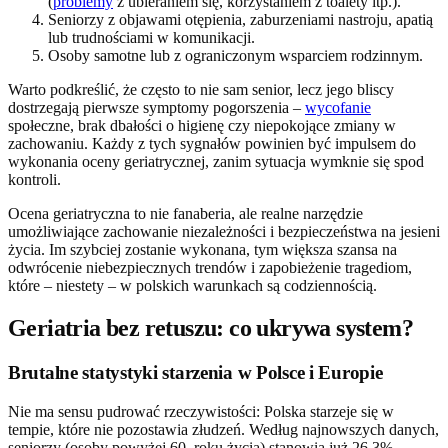
(
problemy
z ubieraniem się, korzystaniem z toalety itp.).
Seniorzy z objawami otępienia, zaburzeniami nastroju, apatią
lub trudnościami w komunikacji.
Osoby samotne lub z ograniczonym wsparciem rodzinnym.
Warto podkreślić, że często to nie sam senior, lecz jego bliscy
dostrzegają pierwsze symptomy pogorszenia –
wycofanie
społeczne, brak dbałości o higienę czy niepokojące zmiany w
zachowaniu. Każdy z tych sygnałów powinien być impulsem do
wykonania oceny geriatrycznej, zanim sytuacja wymknie się spod
kontroli.
Ocena geriatryczna to nie fanaberia, ale realne narzędzie
umożliwiające zachowanie niezależności i bezpieczeństwa na jesieni
życia. Im szybciej zostanie wykonana, tym większa szansa na
odwrócenie niebezpiecznych trendów i zapobieżenie tragediom,
które – niestety – w polskich warunkach są codziennością.
Geriatria bez retuszu: co ukrywa system?
Brutalne statystyki starzenia w Polsce i Europie
Nie ma sensu pudrować rzeczywistości: Polska starzeje się w
tempie, które nie pozostawia złudzeń. Według najnowszych danych,
seniorzy (osoby powyżej 60. roku życia) stanowią już 26,3%