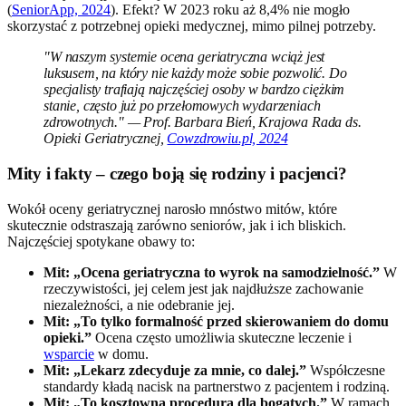
(
SeniorApp, 2024
). Efekt? W 2023 roku aż 8,4% nie mogło
skorzystać z potrzebnej opieki medycznej, mimo pilnej potrzeby.
"W naszym systemie ocena geriatryczna wciąż jest
luksusem, na który nie każdy może sobie pozwolić. Do
specjalisty trafiają najczęściej osoby w bardzo ciężkim
stanie, często już po przełomowych wydarzeniach
zdrowotnych." — Prof. Barbara Bień, Krajowa Rada ds.
Opieki Geriatrycznej,
Cowzdrowiu.pl, 2024
Mity i fakty – czego boją się rodziny i pacjenci?
Wokół oceny geriatrycznej narosło mnóstwo mitów, które
skutecznie odstraszają zarówno seniorów, jak i ich bliskich.
Najczęściej spotykane obawy to:
Mit: „Ocena geriatryczna to wyrok na samodzielność.”
W
rzeczywistości, jej celem jest jak najdłuższe zachowanie
niezależności, a nie odebranie jej.
Mit: „To tylko formalność przed skierowaniem do domu
opieki.”
Ocena często umożliwia skuteczne leczenie i
wsparcie
w domu.
Mit: „Lekarz zdecyduje za mnie, co dalej.”
Współczesne
standardy kładą nacisk na partnerstwo z pacjentem i rodziną.
Mit: „To kosztowna procedura dla bogatych.”
W ramach