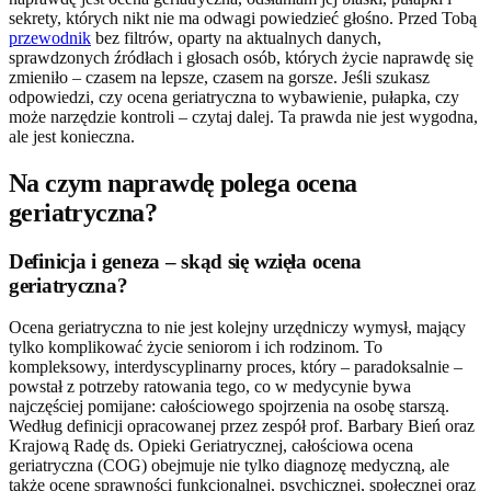
sekrety, których nikt nie ma odwagi powiedzieć głośno. Przed Tobą
przewodnik
bez filtrów, oparty na aktualnych danych,
sprawdzonych źródłach i głosach osób, których życie naprawdę się
zmieniło – czasem na lepsze, czasem na gorsze. Jeśli szukasz
odpowiedzi, czy ocena geriatryczna to wybawienie, pułapka, czy
może narzędzie kontroli – czytaj dalej. Ta prawda nie jest wygodna,
ale jest konieczna.
Na czym naprawdę polega ocena
geriatryczna?
Definicja i geneza – skąd się wzięła ocena
geriatryczna?
Ocena geriatryczna to nie jest kolejny urzędniczy wymysł, mający
tylko komplikować życie seniorom i ich rodzinom. To
kompleksowy, interdyscyplinarny proces, który – paradoksalnie –
powstał z potrzeby ratowania tego, co w medycynie bywa
najczęściej pomijane: całościowego spojrzenia na osobę starszą.
Według definicji opracowanej przez zespół prof. Barbary Bień oraz
Krajową Radę ds. Opieki Geriatrycznej, całościowa ocena
geriatryczna (COG) obejmuje nie tylko diagnozę medyczną, ale
także ocenę sprawności funkcjonalnej, psychicznej, społecznej oraz