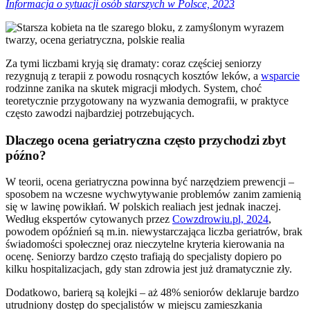
Informacja o sytuacji osób starszych w Polsce, 2023
Za tymi liczbami kryją się dramaty: coraz częściej seniorzy
rezygnują z terapii z powodu rosnących kosztów leków, a
wsparcie
rodzinne zanika na skutek migracji młodych. System, choć
teoretycznie przygotowany na wyzwania demografii, w praktyce
często zawodzi najbardziej potrzebujących.
Dlaczego ocena geriatryczna często przychodzi zbyt
późno?
W teorii, ocena geriatryczna powinna być narzędziem prewencji –
sposobem na wczesne wychwytywanie problemów zanim zamienią
się w lawinę powikłań. W polskich realiach jest jednak inaczej.
Według ekspertów cytowanych przez
Cowzdrowiu.pl, 2024
,
powodem opóźnień są m.in. niewystarczająca liczba geriatrów, brak
świadomości społecznej oraz nieczytelne kryteria kierowania na
ocenę. Seniorzy bardzo często trafiają do specjalisty dopiero po
kilku hospitalizacjach, gdy stan zdrowia jest już dramatycznie zły.
Dodatkowo, barierą są kolejki – aż 48% seniorów deklaruje bardzo
utrudniony dostęp do specjalistów w miejscu zamieszkania