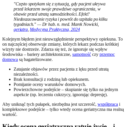
"Często spotykam się z sytuacją, gdy pacjent ukrywa
przed lekarzem swoje prawdziwe ograniczenia, w
obawie przed utratą samodzielności. Efekt?
Niedoszacowanie ryzyka i powrót do szpitala po kilku
tygodniach." — Dr hab. n. med. Marek Nowicki,
geriatra
,
Medycyna Praktyczna, 2024
Kolejnym błędem jest nieuwzględnienie perspektywy opiekuna. To
on najczęściej obserwuje zmiany, których lekarz podczas krótkiej
wizyty nie dostrzeże. Zdarza się też, że ignoruje się wpływ
środowiska – bariery architektoniczne,
samotność
czy
przemoc
domowa
są bagatelizowane.
Zatajanie objawów przez pacjenta z lęku przed utratą
niezależności.
Brak konsultacji z rodziną lub opiekunem.
Pomijanie oceny warunków domowych.
Powierzchowne podejście – skupianie się tylko na jednym
aspekcie (np. leczeniu cukrzycy, ignorując depresję).
Aby uniknąć tych pułapek, niezbędna jest szczerość,
współpraca
i
kompleksowe podejście – tylko wtedy ocena geriatryczna ma realną
wartość.
Kiedy ocena geriatryczna ratuje życie – i