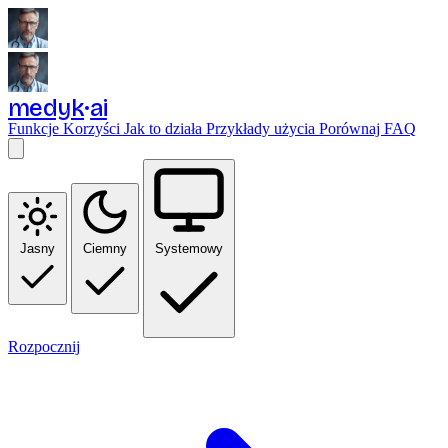
medyk
ai
Funkcje
Korzyści
Jak to działa
Przykłady użycia
Porównaj
FAQ
Jasny
Ciemny
Systemowy
Rozpocznij