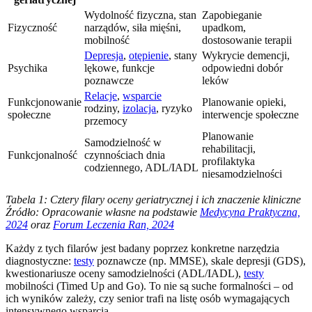
Wydolność fizyczna, stan
Zapobieganie
Fizyczność
narządów, siła mięśni,
upadkom,
mobilność
dostosowanie terapii
Depresja
,
otępienie
, stany
Wykrycie demencji,
Psychika
lękowe, funkcje
odpowiedni dobór
poznawcze
leków
Relacje
,
wsparcie
Funkcjonowanie
Planowanie opieki,
rodziny,
izolacja
, ryzyko
społeczne
interwencje społeczne
przemocy
Planowanie
Samodzielność w
rehabilitacji,
Funkcjonalność
czynnościach dnia
profilaktyka
codziennego, ADL/IADL
niesamodzielności
Tabela 1: Cztery filary oceny geriatrycznej i ich znaczenie kliniczne
Źródło: Opracowanie własne na podstawie
Medycyna Praktyczna,
2024
oraz
Forum Leczenia Ran, 2024
Każdy z tych filarów jest badany poprzez konkretne narzędzia
diagnostyczne:
testy
poznawcze (np. MMSE), skale depresji (GDS),
kwestionariusze oceny samodzielności (ADL/IADL),
testy
mobilności (Timed Up and Go). To nie są suche formalności – od
ich wyników zależy, czy senior trafi na listę osób wymagających
intensywnego wsparcia.