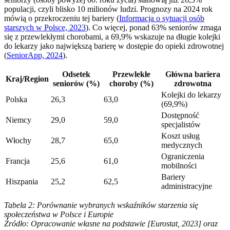
populacji, czyli blisko 10 milionów ludzi. Prognozy na 2024 rok
mówią o przekroczeniu tej bariery (
Informacja o sytuacji osób
starszych w Polsce, 2023
). Co więcej, ponad 63% seniorów zmaga
się z przewlekłymi chorobami, a 69,9% wskazuje na długie kolejki
do lekarzy jako największą barierę w dostępie do opieki zdrowotnej
(
SeniorApp, 2024
).
Odsetek
Przewlekłe
Główna bariera
Kraj/Region
seniorów (%)
choroby (%)
zdrowotna
Kolejki do lekarzy
Polska
26,3
63,0
(69,9%)
Dostępność
Niemcy
29,0
59,0
specjalistów
Koszt usług
Włochy
28,7
65,0
medycznych
Ograniczenia
Francja
25,6
61,0
mobilności
Bariery
Hiszpania
25,2
62,5
administracyjne
Tabela 2: Porównanie wybranych wskaźników starzenia się
społeczeństwa w Polsce i Europie
Źródło: Opracowanie własne na podstawie [Eurostat, 2023] oraz