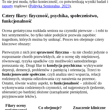
To nie jest moda, tylko konieczność, co potwierdzają wyniki badań i
raporty
rządowe (
Polityka Senioralna, 2023
).
Cztery filary: fizyczność, psychika, społeczeństwo,
funkcjonalność
Ocena geriatryczna rozkłada seniora na czynniki pierwsze – i robi to
bez sentymentów, bo tylko takie podejście pozwala zapobiec
tragediom, których można by uniknąć. Proces ten obejmuje cztery
kluczowe obszary:
Pierwszym z nich jest
sprawność fizyczna
– tu nie chodzi jedynie o
rozpoznanie chorób przewlekłych, ale o ocenę siły mięśniowej,
równowagi, ryzyka upadków czy możliwości samodzielnego
poruszania się. Drugi filar to
kondycja psychiczna
: wykrywanie
depresji, demencji, problemów z pamięcią i orientacją. Trzeci to
funkcjonowanie społeczne
, czyli analiza sieci wsparcia, relacji
rodzinnych, stopnia odizolowania czy narażenia na przemoc.
Ostatni, równie ważny aspekt, to
funkcjonalność
– zdolność do
wykonywania codziennych czynności, od najprostszych (jedzenie,
ubieranie) po bardziej złożone (zarządzanie pieniędzmi,
przyjmowanie leków).
Filary oceny
Co obejmuje?
Znaczenie kliniczne
geriatrycznej