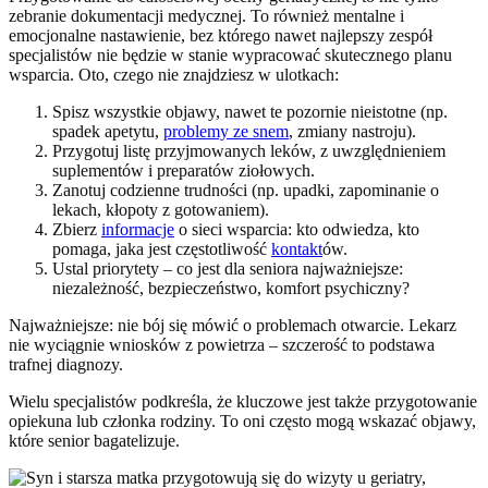
zebranie dokumentacji medycznej. To również mentalne i
emocjonalne nastawienie, bez którego nawet najlepszy zespół
specjalistów nie będzie w stanie wypracować skutecznego planu
wsparcia. Oto, czego nie znajdziesz w ulotkach:
Spisz wszystkie objawy, nawet te pozornie nieistotne (np.
spadek apetytu,
problemy ze snem
, zmiany nastroju).
Przygotuj listę przyjmowanych leków, z uwzględnieniem
suplementów i preparatów ziołowych.
Zanotuj codzienne trudności (np. upadki, zapominanie o
lekach, kłopoty z gotowaniem).
Zbierz
informacje
o sieci wsparcia: kto odwiedza, kto
pomaga, jaka jest częstotliwość
kontakt
ów.
Ustal priorytety – co jest dla seniora najważniejsze:
niezależność, bezpieczeństwo, komfort psychiczny?
Najważniejsze: nie bój się mówić o problemach otwarcie. Lekarz
nie wyciągnie wniosków z powietrza – szczerość to podstawa
trafnej diagnozy.
Wielu specjalistów podkreśla, że kluczowe jest także przygotowanie
opiekuna lub członka rodziny. To oni często mogą wskazać objawy,
które senior bagatelizuje.