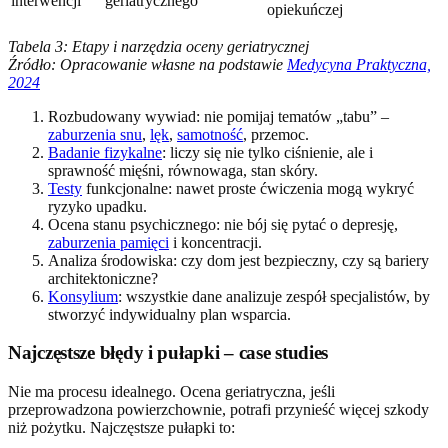
interwencji
geriatrycznego
opiekuńczej
Tabela 3: Etapy i narzędzia oceny geriatrycznej
Źródło: Opracowanie własne na podstawie
Medycyna Praktyczna,
2024
Rozbudowany wywiad: nie pomijaj tematów „tabu” –
zaburzenia snu
,
lęk
,
samotność
, przemoc.
Badanie fizykalne
: liczy się nie tylko ciśnienie, ale i
sprawność mięśni, równowaga, stan skóry.
Testy
funkcjonalne: nawet proste ćwiczenia mogą wykryć
ryzyko upadku.
Ocena stanu psychicznego: nie bój się pytać o depresję,
zaburzenia pamięci
i koncentracji.
Analiza środowiska: czy dom jest bezpieczny, czy są bariery
architektoniczne?
Konsylium
: wszystkie dane analizuje zespół specjalistów, by
stworzyć indywidualny plan wsparcia.
Najczęstsze błędy i pułapki – case studies
Nie ma procesu idealnego. Ocena geriatryczna, jeśli
przeprowadzona powierzchownie, potrafi przynieść więcej szkody
niż pożytku. Najczęstsze pułapki to: