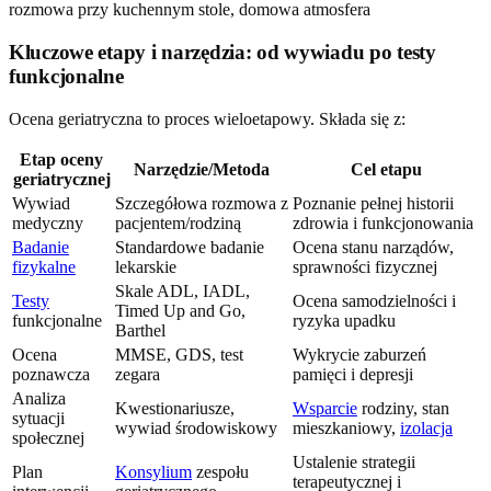
Kluczowe etapy i narzędzia: od wywiadu po testy
funkcjonalne
Ocena geriatryczna to proces wieloetapowy. Składa się z:
Etap oceny
Narzędzie/Metoda
Cel etapu
geriatrycznej
Wywiad
Szczegółowa rozmowa z
Poznanie pełnej historii
medyczny
pacjentem/rodziną
zdrowia i funkcjonowania
Badanie
Standardowe badanie
Ocena stanu narządów,
fizykalne
lekarskie
sprawności fizycznej
Skale ADL, IADL,
Testy
Ocena samodzielności i
Timed Up and Go,
funkcjonalne
ryzyka upadku
Barthel
Ocena
MMSE, GDS, test
Wykrycie zaburzeń
poznawcza
zegara
pamięci i depresji
Analiza
Kwestionariusze,
Wsparcie
rodziny, stan
sytuacji
wywiad środowiskowy
mieszkaniowy,
izolacja
społecznej
Ustalenie strategii
Plan
Konsylium
zespołu
terapeutycznej i