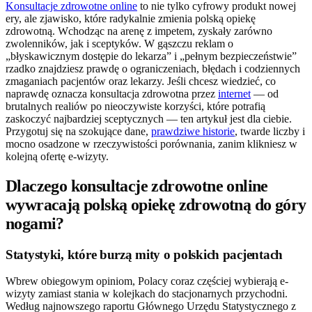
Konsultacje zdrowotne online
to nie tylko cyfrowy produkt nowej
ery, ale zjawisko, które radykalnie zmienia polską opiekę
zdrowotną. Wchodząc na arenę z impetem, zyskały zarówno
zwolenników, jak i sceptyków. W gąszczu reklam o
„błyskawicznym dostępie do lekarza” i „pełnym bezpieczeństwie”
rzadko znajdziesz prawdę o ograniczeniach, błędach i codziennych
zmaganiach pacjentów oraz lekarzy. Jeśli chcesz wiedzieć, co
naprawdę oznacza konsultacja zdrowotna przez
internet
— od
brutalnych realiów po nieoczywiste korzyści, które potrafią
zaskoczyć najbardziej sceptycznych — ten artykuł jest dla ciebie.
Przygotuj się na szokujące dane,
prawdziwe historie
, twarde liczby i
mocno osadzone w rzeczywistości porównania, zanim klikniesz w
kolejną ofertę e-wizyty.
Dlaczego konsultacje zdrowotne online
wywracają polską opiekę zdrowotną do góry
nogami?
Statystyki, które burzą mity o polskich pacjentach
Wbrew obiegowym opiniom, Polacy coraz częściej wybierają e-
wizyty zamiast stania w kolejkach do stacjonarnych przychodni.
Według najnowszego raportu Głównego Urzędu Statystycznego z