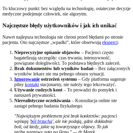
To kluczowy punkt: bez względu na technologię, ostateczne decyzje
medyczne podejmuje człowiek, nie algorytm.
Najczęstsze błędy użytkowników i jak ich unikać
Nawet najlepsza technologia nie chroni przed błędami po stronie
pacjenta. Oto najczęstsze „wpadki”, które obserwują
eksperci
:
Nieprecyzyjne opisanie objawów
– Pacjenci często
bagatelizują szczegóły: czas trwania, intensywność,
powiązane dolegliwości. To podstawa błędnych zaleceń.
Brak dokumentów lub wyników badań
– Bez załączonych
wyników lekarz nie ma pełnego obrazu sytuacji.
Ignorowanie
ostrzeżeń systemu
– Gdy platforma sugeruje
pilny
kontakt
stacjonarny, nie należy tego lekceważyć.
Używanie cudzych kont
– To prowadzi do pomyłek i
naruszeń prywatności.
Nierealistyczne oczekiwania
– Konsultacja online nie
zastąpi pełnego badania fizykalnego.
"Największym problemem jest brak konkretów: pacjenci
wpisują '
ból brzucha
', ale nie podają, gdzie dokładnie
boli, od kiedy, jakie są towarzyszące objawy. To jak
próba naprawy auta na ślepo." — dr Marek