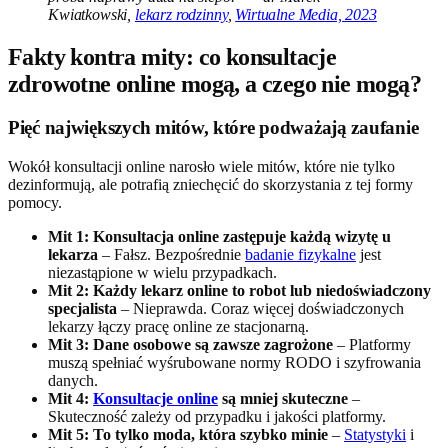
Kwiatkowski,
lekarz rodzinny
,
Wirtualne Media, 2023
Fakty kontra mity: co konsultacje
zdrowotne online mogą, a czego nie mogą?
Pięć największych mitów, które podważają zaufanie
Wokół konsultacji online narosło wiele mitów, które nie tylko
dezinformują, ale potrafią zniechęcić do skorzystania z tej formy
pomocy.
Mit 1: Konsultacja online zastępuje każdą wizytę u
lekarza
– Fałsz. Bezpośrednie
badanie fizykalne
jest
niezastąpione w wielu przypadkach.
Mit 2: Każdy lekarz online to robot lub niedoświadczony
specjalista
– Nieprawda. Coraz więcej doświadczonych
lekarzy łączy pracę online ze stacjonarną.
Mit 3: Dane osobowe są zawsze zagrożone
– Platformy
muszą spełniać wyśrubowane normy RODO i szyfrowania
danych.
Mit 4:
Konsultacje online
są mniej skuteczne
–
Skuteczność zależy od przypadku i jakości platformy.
Mit 5: To tylko moda, która szybko minie
–
Statystyki
i