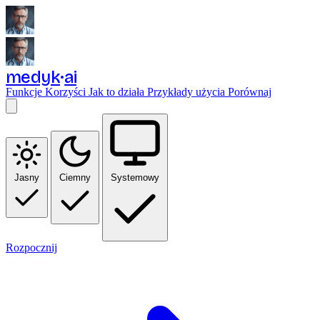
medyk
ai
Funkcje
Korzyści
Jak to działa
Przykłady użycia
Porównaj
Jasny
Ciemny
Systemowy
Rozpocznij