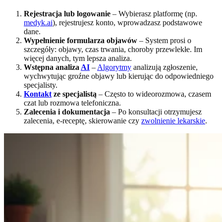
Rejestracja lub logowanie
– Wybierasz platformę (np.
medyk.ai
), rejestrujesz konto, wprowadzasz podstawowe
dane.
Wypełnienie formularza objawów
– System prosi o
szczegóły: objawy, czas trwania, choroby przewlekłe. Im
więcej danych, tym lepsza analiza.
Wstępna analiza
AI
–
Algorytmy
analizują zgłoszenie,
wychwytując groźne objawy lub kierując do odpowiedniego
specjalisty.
Kontakt
ze specjalistą
– Często to wideorozmowa, czasem
czat lub rozmowa telefoniczna.
Zalecenia i dokumentacja
– Po konsultacji otrzymujesz
zalecenia, e-receptę, skierowanie czy
zwolnienie lekarskie
.