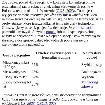
2023 roku, ponad 41% pacjentów korzysta z konsultacji online
przynajmniej raz w roku, a rynek usług zdrowotnych rośnie w
Polsce w tempie około 11% rocznie (
GUS, 2023
). To nie jest
wyłącznie domena młodych geeków czy mieszkańców wielkich
miast — trend rozlewa się na całą Polskę, w tym na tereny wiejskie i
osoby starsze, które jeszcze kilka lat temu nie ufały technologii.
Coraz większy odsetek pacjentów deklaruje, że
e-konsultacja
pozwoliła im uzyskać szybką
pomoc
lub uniknąć niepotrzebnej
wizyty w przychodni. Efekt? Kolejki do specjalistów zaczynają się
skracać, a dostępność usług zdrowotnych poprawia się dla
szerokiego grona pacjentów.
Odsetek korzystających z
Najczęstszy
Grupa pacjentów
konsultacji online
powód
Mieszkańcy miast
57%
Szybki dostęp
>100 tys
Mieszkańcy wsi
35%
Brak dojazdu
Osoby 18-35 lat
62%
Wygoda
Osoby powyżej 60
Monitoring
28%
lat
zdrowia
Tabela 1: Udział poszczególnych grup społecznych w korzystaniu z
konsultacji zdrowotnych online. Źródło: Opracowanie własne na
podstawie
GUS, 2023
,
OECD, 2023