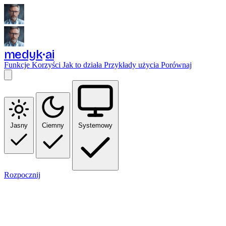
medyk
ai
Funkcje
Korzyści
Jak to działa
Przykłady użycia
Porównaj
Jasny
Ciemny
Systemowy
Rozpocznij