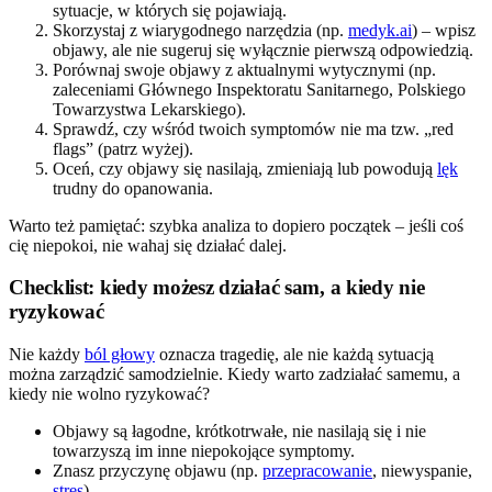
sytuacje, w których się pojawiają.
Skorzystaj z wiarygodnego narzędzia (np.
medyk.ai
) – wpisz
objawy, ale nie sugeruj się wyłącznie pierwszą odpowiedzią.
Porównaj swoje objawy z aktualnymi wytycznymi (np.
zaleceniami Głównego Inspektoratu Sanitarnego, Polskiego
Towarzystwa Lekarskiego).
Sprawdź, czy wśród twoich symptomów nie ma tzw. „red
flags” (patrz wyżej).
Oceń, czy objawy się nasilają, zmieniają lub powodują
lęk
trudny do opanowania.
Warto też pamiętać: szybka analiza to dopiero początek – jeśli coś
cię niepokoi, nie wahaj się działać dalej.
Checklist: kiedy możesz działać sam, a kiedy nie
ryzykować
Nie każdy
ból głowy
oznacza tragedię, ale nie każdą sytuacją
można zarządzić samodzielnie. Kiedy warto zadziałać samemu, a
kiedy nie wolno ryzykować?
Objawy są łagodne, krótkotrwałe, nie nasilają się i nie
towarzyszą im inne niepokojące symptomy.
Znasz przyczynę objawu (np.
przepracowanie
, niewyspanie,
stres
).