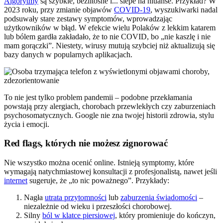
Algorytmy
są szybkie, bezlitosne i... ślepe na niuanse. Przykład? W
2023 roku, przy zmianie objawów
COVID-19
, wyszukiwarki nadal
podsuwały stare zestawy symptomów, wprowadzając
użytkowników w błąd. W efekcie wielu Polaków z lekkim katarem
lub bólem gardła zakładało, że to nie COVID, bo „nie kaszlę i nie
mam gorączki”. Niestety, wirusy mutują szybciej niż aktualizują się
bazy danych w popularnych aplikacjach.
To nie jest tylko problem pandemii – podobne przekłamania
powstają przy alergiach, chorobach przewlekłych czy zaburzeniach
psychosomatycznych. Google nie zna twojej historii zdrowia, stylu
życia i emocji.
Red flags, których nie możesz zignorować
Nie wszystko można ocenić online. Istnieją symptomy, które
wymagają natychmiastowej konsultacji z profesjonalistą, nawet jeśli
internet
sugeruje, że „to nic poważnego”. Przykłady:
Nagła
utrata przytomności
lub
zaburzenia świadomości
–
niezależnie od wieku i przeszłości chorobowej.
Silny
ból w klatce piersiowej
, który promieniuje do kończyn,