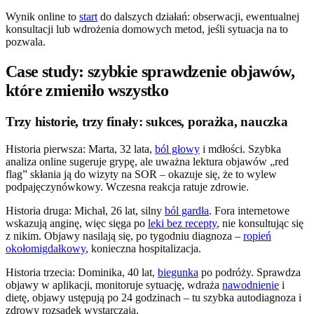
Wynik online to
start
do dalszych działań: obserwacji, ewentualnej
konsultacji lub wdrożenia domowych metod, jeśli sytuacja na to
pozwala.
Case study: szybkie sprawdzenie objawów,
które zmieniło wszystko
Trzy historie, trzy finały: sukces, porażka, nauczka
Historia pierwsza: Marta, 32 lata,
ból głowy
i mdłości. Szybka
analiza online sugeruje grypę, ale uważna lektura objawów „red
flag” skłania ją do wizyty na SOR – okazuje się, że to wylew
podpajęczynówkowy. Wczesna reakcja ratuje zdrowie.
Historia druga: Michał, 26 lat, silny
ból gardła
. Fora internetowe
wskazują anginę, więc sięga po
leki bez recepty
, nie konsultując się
z nikim. Objawy nasilają się, po tygodniu diagnoza –
ropień
okołomigdałkowy
, konieczna hospitalizacja.
Historia trzecia: Dominika, 40 lat,
biegunka
po podróży. Sprawdza
objawy w aplikacji, monitoruje sytuację, wdraża
nawodnienie
i
dietę, objawy ustępują po 24 godzinach – tu szybka autodiagnoza i
zdrowy rozsądek wystarczają.