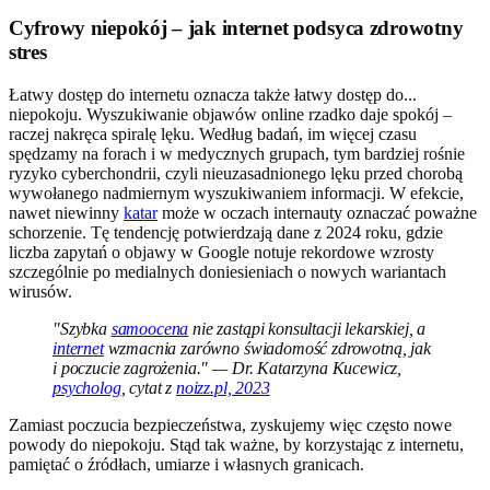
Cyfrowy niepokój – jak internet podsyca zdrowotny
stres
Łatwy dostęp do internetu oznacza także łatwy dostęp do...
niepokoju. Wyszukiwanie objawów online rzadko daje spokój –
raczej nakręca spiralę lęku. Według badań, im więcej czasu
spędzamy na forach i w medycznych grupach, tym bardziej rośnie
ryzyko cyberchondrii, czyli nieuzasadnionego lęku przed chorobą
wywołanego nadmiernym wyszukiwaniem informacji. W efekcie,
nawet niewinny
katar
może w oczach internauty oznaczać poważne
schorzenie. Tę tendencję potwierdzają dane z 2024 roku, gdzie
liczba zapytań o objawy w Google notuje rekordowe wzrosty
szczególnie po medialnych doniesieniach o nowych wariantach
wirusów.
"Szybka
samoocena
nie zastąpi konsultacji lekarskiej, a
internet
wzmacnia zarówno świadomość zdrowotną, jak
i poczucie zagrożenia." — Dr. Katarzyna Kucewicz,
psycholog
, cytat z
noizz.pl, 2023
Zamiast poczucia bezpieczeństwa, zyskujemy więc często nowe
powody do niepokoju. Stąd tak ważne, by korzystając z internetu,
pamiętać o źródłach, umiarze i własnych granicach.