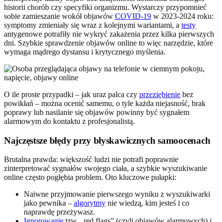
historii chorób czy specyfiki organizmu. Wystarczy przypomnieć
sobie zamieszanie wokół objawów
COVID-19
w 2023-2024 roku:
symptomy zmieniały się wraz z kolejnymi wariantami, a
testy
antygenowe potrafiły nie wykryć zakażenia przez kilka pierwszych
dni. Szybkie sprawdzenie objawów online to więc narzędzie, które
wymaga mądrego dystansu i krytycznego myślenia.
O ile proste przypadki – jak uraz palca czy
przeziębienie
bez
powikłań – można ocenić samemu, o tyle każda niejasność, brak
poprawy lub nasilanie się objawów powinny być sygnałem
alarmowym do kontaktu z profesjonalistą.
Najczęstsze błędy przy błyskawicznych samoocenach
Brutalna prawda: większość ludzi nie potrafi poprawnie
zinterpretować sygnałów swojego ciała, a szybkie wyszukiwanie
online często pogłębia problem. Oto kluczowe pułapki:
Naiwne przyjmowanie pierwszego wyniku z wyszukiwarki
jako pewnika –
algorytmy
nie wiedzą, kim jesteś i co
naprawdę przeżywasz.
Ignorowanie
tzw. „red flags” (czyli objawów alarmowych) i