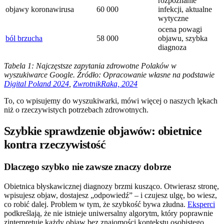
rozpoznanie
objawy koronawirusa
60 000
infekcji, aktualne
wytyczne
ocena powagi
ból brzucha
58 000
objawu, szybka
diagnoza
Tabela 1: Najczęstsze zapytania zdrowotne Polaków w
wyszukiwarce Google. Źródło: Opracowanie własne na podstawie
Digital Poland 2024
,
ZwrotnikRaka, 2024
To, co wpisujemy do wyszukiwarki, mówi więcej o naszych lękach
niż o rzeczywistych potrzebach zdrowotnych.
Szybkie sprawdzenie objawów: obietnice
kontra rzeczywistość
Dlaczego szybko nie zawsze znaczy dobrze
Obietnica błyskawicznej diagnozy brzmi kusząco. Otwierasz stronę,
wpisujesz objaw, dostajesz „odpowiedź” – i czujesz ulgę, bo wiesz,
co robić dalej. Problem w tym, że szybkość bywa złudna.
Eksperci
podkreślają, że nie istnieje uniwersalny algorytm, który poprawnie
zinterpretuje każdy objaw bez znajomości kontekstu osobistego,