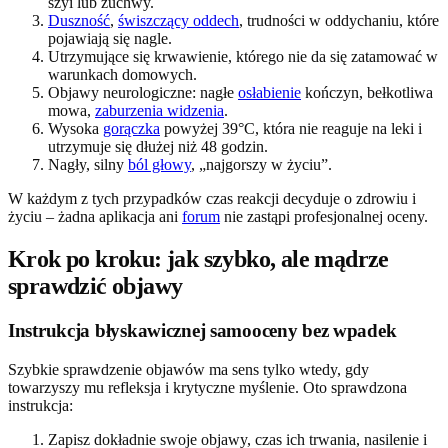
szyi lub żuchwy.
Duszność
,
świszczący oddech
, trudności w oddychaniu, które
pojawiają się nagle.
Utrzymujące się krwawienie, którego nie da się zatamować w
warunkach domowych.
Objawy neurologiczne: nagłe
osłabienie
kończyn, bełkotliwa
mowa,
zaburzenia widzenia
.
Wysoka
gorączka
powyżej 39°C, która nie reaguje na leki i
utrzymuje się dłużej niż 48 godzin.
Nagły, silny
ból głowy
, „najgorszy w życiu”.
W każdym z tych przypadków czas reakcji decyduje o zdrowiu i
życiu – żadna aplikacja ani
forum
nie zastąpi profesjonalnej oceny.
Krok po kroku: jak szybko, ale mądrze
sprawdzić objawy
Instrukcja błyskawicznej samooceny bez wpadek
Szybkie sprawdzenie objawów ma sens tylko wtedy, gdy
towarzyszy mu refleksja i krytyczne myślenie. Oto sprawdzona
instrukcja:
Zapisz dokładnie swoje objawy, czas ich trwania, nasilenie i