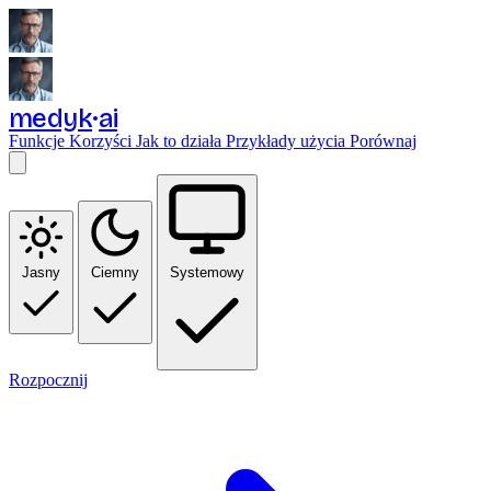
medyk
ai
Funkcje
Korzyści
Jak to działa
Przykłady użycia
Porównaj
Jasny
Ciemny
Systemowy
Rozpocznij