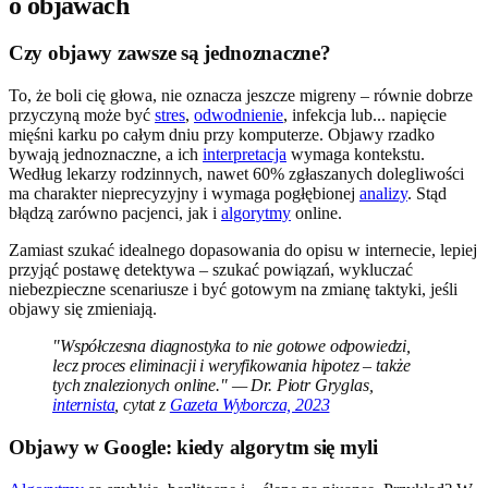
o objawach
Czy objawy zawsze są jednoznaczne?
To, że boli cię głowa, nie oznacza jeszcze migreny – równie dobrze
przyczyną może być
stres
,
odwodnienie
, infekcja lub... napięcie
mięśni karku po całym dniu przy komputerze. Objawy rzadko
bywają jednoznaczne, a ich
interpretacja
wymaga kontekstu.
Według lekarzy rodzinnych, nawet 60% zgłaszanych dolegliwości
ma charakter nieprecyzyjny i wymaga pogłębionej
analizy
. Stąd
błądzą zarówno pacjenci, jak i
algorytmy
online.
Zamiast szukać idealnego dopasowania do opisu w internecie, lepiej
przyjąć postawę detektywa – szukać powiązań, wykluczać
niebezpieczne scenariusze i być gotowym na zmianę taktyki, jeśli
objawy się zmieniają.
"Współczesna diagnostyka to nie gotowe odpowiedzi,
lecz proces eliminacji i weryfikowania hipotez – także
tych znalezionych online." — Dr. Piotr Gryglas,
internista
, cytat z
Gazeta Wyborcza, 2023
Objawy w Google: kiedy algorytm się myli