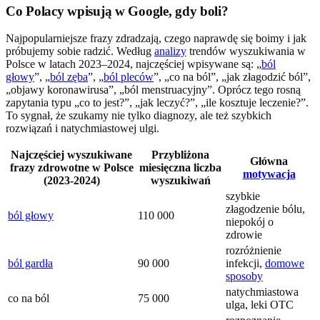
Co Polacy wpisują w Google, gdy boli?
Najpopularniejsze frazy zdradzają, czego naprawdę się boimy i jak
próbujemy sobie radzić. Według
analizy
trendów wyszukiwania w
Polsce w latach 2023–2024, najczęściej wpisywane są: „
ból
głowy
”, „
ból zęba
”, „
ból pleców
”, „co na ból”, „jak złagodzić ból”,
„objawy koronawirusa”, „ból menstruacyjny”. Oprócz tego rosną
zapytania typu „co to jest?”, „jak leczyć?”, „ile kosztuje leczenie?”.
To sygnał, że szukamy nie tylko diagnozy, ale też szybkich
rozwiązań i natychmiastowej ulgi.
Najczęściej wyszukiwane
Przybliżona
Główna
frazy zdrowotne w Polsce
miesięczna liczba
motywacja
(2023-2024)
wyszukiwań
szybkie
złagodzenie bólu,
ból głowy
110 000
niepokój o
zdrowie
rozróżnienie
ból gardła
90 000
infekcji,
domowe
sposoby
natychmiastowa
co na ból
75 000
ulga, leki OTC