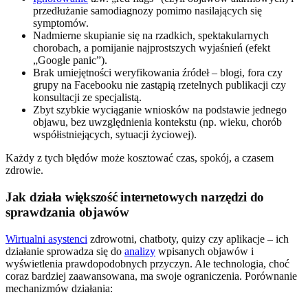
przedłużanie samodiagnozy pomimo nasilających się
symptomów.
Nadmierne skupianie się na rzadkich, spektakularnych
chorobach, a pomijanie najprostszych wyjaśnień (efekt
„Google panic”).
Brak umiejętności weryfikowania źródeł – blogi, fora czy
grupy na Facebooku nie zastąpią rzetelnych publikacji czy
konsultacji ze specjalistą.
Zbyt szybkie wyciąganie wniosków na podstawie jednego
objawu, bez uwzględnienia kontekstu (np. wieku, chorób
współistniejących, sytuacji życiowej).
Każdy z tych błędów może kosztować czas, spokój, a czasem
zdrowie.
Jak działa większość internetowych narzędzi do
sprawdzania objawów
Wirtualni asystenci
zdrowotni, chatboty, quizy czy aplikacje – ich
działanie sprowadza się do
analizy
wpisanych objawów i
wyświetlenia prawdopodobnych przyczyn. Ale technologia, choć
coraz bardziej zaawansowana, ma swoje ograniczenia. Porównanie
mechanizmów działania: