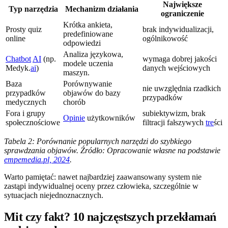
Największe
Typ narzędzia
Mechanizm działania
ograniczenie
Krótka ankieta,
Prosty quiz
brak indywidualizacji,
predefiniowane
online
ogólnikowość
odpowiedzi
Analiza językowa,
Chatbot
AI
(np.
wymaga dobrej jakości
modele uczenia
Medyk.
ai
)
danych wejściowych
maszyn.
Baza
Porównywanie
nie uwzględnia rzadkich
przypadków
objawów do bazy
przypadków
medycznych
chorób
Fora i grupy
subiektywizm, brak
Opinie
użytkowników
społecznościowe
filtracji fałszywych
tre
ści
Tabela 2: Porównanie popularnych narzędzi do szybkiego
sprawdzania objawów. Źródło: Opracowanie własne na podstawie
empemedia.pl, 2024
.
Warto pamiętać: nawet najbardziej zaawansowany system nie
zastąpi indywidualnej oceny przez człowieka, szczególnie w
sytuacjach niejednoznacznych.
Mit czy fakt? 10 najczęstszych przekłamań