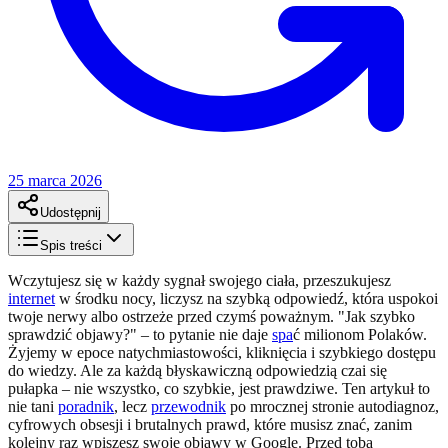
25 marca 2026
Udostępnij
Spis treści
Wczytujesz się w każdy sygnał swojego ciała, przeszukujesz
internet
w środku nocy, liczysz na szybką odpowiedź, która uspokoi
twoje nerwy albo ostrzeże przed czymś poważnym. "Jak szybko
sprawdzić objawy?" – to pytanie nie daje
spa
ć milionom Polaków.
Żyjemy w epoce natychmiastowości, kliknięcia i szybkiego dostępu
do wiedzy. Ale za każdą błyskawiczną odpowiedzią czai się
pułapka – nie wszystko, co szybkie, jest prawdziwe. Ten artykuł to
nie tani
poradnik
, lecz
przewodnik
po mrocznej stronie autodiagnoz,
cyfrowych obsesji i brutalnych prawd, które musisz znać, zanim
kolejny raz wpiszesz swoje objawy w Google. Przed tobą