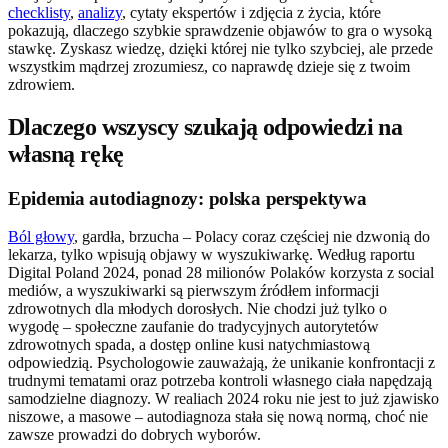
checklisty
,
analizy
, cytaty ekspertów i zdjęcia z życia, które
pokazują, dlaczego szybkie sprawdzenie objawów to gra o wysoką
stawkę. Zyskasz wiedzę, dzięki której nie tylko szybciej, ale przede
wszystkim mądrzej zrozumiesz, co naprawdę dzieje się z twoim
zdrowiem.
Dlaczego wszyscy szukają odpowiedzi na
własną rękę
Epidemia autodiagnozy: polska perspektywa
Ból głowy
, gardła, brzucha – Polacy coraz częściej nie dzwonią do
lekarza, tylko wpisują objawy w wyszukiwarkę. Według raportu
Digital Poland 2024, ponad 28 milionów Polaków korzysta z social
mediów, a wyszukiwarki są pierwszym źródłem informacji
zdrowotnych dla młodych dorosłych. Nie chodzi już tylko o
wygodę – społeczne zaufanie do tradycyjnych autorytetów
zdrowotnych spada, a dostęp online kusi natychmiastową
odpowiedzią. Psychologowie zauważają, że unikanie konfrontacji z
trudnymi tematami oraz potrzeba kontroli własnego ciała napędzają
samodzielne diagnozy. W realiach 2024 roku nie jest to już zjawisko
niszowe, a masowe – autodiagnoza stała się nową normą, choć nie
zawsze prowadzi do dobrych wyborów.