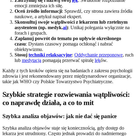
Zatrzymaj się i nazwij swój
lęk
: Świadome rozpoznanie
emocji zmniejsza ich siłę.
Oceń źródło informacji
: Sprawdź, czy strona zawiera źródła
naukowe, a artykuł napisał ekspert.
Skonsultuj swoje wątpliwości z lekarzem lub rzetelnym
asystentem (np. medyk.
ai
)
: Unikaj polegania wyłącznie na
forach i grupach.
Zaplanuj powrót do tematu po upływie określonego
czasu
: Dystans czasowy pomaga ochłonąć i nabrać
obiektywizmu.
Stosuj
techniki relaksacyjne
:
Oddychanie przeponowe
, ruch
lub
medytacja
pomagają przerwać spiralę
lęk
ów.
Każdy z tych kroków opiera się na badaniach z zakresu psychologii
zdrowia i jest rekomendowany przez międzynarodowe organizacje,
takie jak WHO czy Polskie Towarzystwo Psychiatryczne.
Szybkie strategie rozwiewania wątpliwości:
co naprawdę działa, a co to mit
Szybka analiza objawów: jak nie dać się panice
Szybka analiza objawów staje się koniecznością, gdy dostęp do
lekarza jest utrudniony. Często jednak prowadzi do nadmiernego