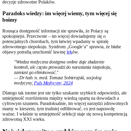
decyzje zdrowotne Polaków.
Paradoks wiedzy: im więcej wiemy, tym więcej się
boimy
Rosnąca dostępność informacji nie sprawiła, że Polacy są
spokojniejsi. Przeciwnie – im więcej dowiadujemy się o
potencjalnych chorobach, tym łatwiej wpadamy w spiralę
zdrowotnego niepokoju. Syndrom „Google’a” sprawia, że błahe
objawy potrafią uruchomić lawinę
lęk
ów.
"Wiedza medyczna dostępna online daje złudzenie
kontroli, ale często prowadzi do narastania niepokoju,
zamiast go eliminować."
— Dr hab. n. med. Tomasz Sobierajski, socjolog
medycyny,
Puls Medycyny, 2024
Dlatego tak istotne jest nie tylko szukanie szybkich odpowiedzi, ale
umiejętność rozróżnienia między wiedzą opartą na dowodach a
cyfrowym szumem. Paradoksalnie, im więcej narzędzi zdrowotnych
mamy w kieszeni, tym trudniej odfiltrować, co jest naprawdę
ważne. I właśnie ta umiejętność selekcji staje się nową kompetencją
zdrowotną XXI wieku.