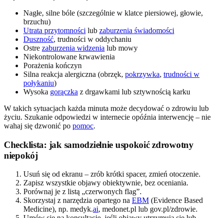
Nagłe, silne bóle (szczególnie w klatce piersiowej, głowie,
brzuchu)
Utrata przytomności
lub
zaburzenia świadomości
Duszność
, trudności w oddychaniu
Ostre
zaburzenia widzenia
lub mowy
Niekontrolowane krwawienia
Porażenia kończyn
Silna reakcja alergiczna (obrzęk,
pokrzywka
,
trudności w
połykaniu
)
Wysoka
gorączka
z drgawkami lub sztywnością karku
W takich sytuacjach każda minuta może decydować o zdrowiu lub
życiu. Szukanie odpowiedzi w internecie opóźnia interwencję – nie
wahaj się dzwonić po
pomoc
.
Checklista: jak samodzielnie uspokoić zdrowotny
niepokój
Usuń się od ekranu – zrób krótki spacer, zmień otoczenie.
Zapisz wszystkie objawy obiektywnie, bez oceniania.
Porównaj je z listą „czerwonych flag”.
Skorzystaj z narzędzia opartego na
EBM
(Evidence Based
Medicine), np. medyk.
ai
, medonet.pl lub gov.pl/zdrowie.
Umów się na konsultację, jeśli objawy utrzymują się lub