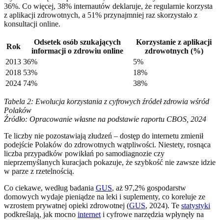
36%. Co więcej, 38% internautów deklaruje, że regularnie korzysta
z aplikacji zdrowotnych, a 51% przynajmniej raz skorzystało z
konsultacji online.
Odsetek osób szukających
Korzystanie z aplikacji
Rok
informacji o zdrowiu online
zdrowotnych (%)
2013
36%
5%
2018
53%
18%
2024
74%
38%
Tabela 2: Ewolucja korzystania z cyfrowych źródeł zdrowia wśród
Polaków
Źródło: Opracowanie własne na podstawie raportu CBOS, 2024
Te liczby nie pozostawiają złudzeń – dostęp do internetu zmienił
podejście Polaków do zdrowotnych wątpliwości. Niestety, rosnąca
liczba przypadków powikłań po samodiagnozie czy
nieprzemyślanych kuracjach pokazuje, że szybkość nie zawsze idzie
w parze z rzetelnością.
Co ciekawe, według badania
GUS
, aż 97,2% gospodarstw
domowych wydaje pieniądze na leki i suplementy, co koreluje ze
wzrostem prywatnej opieki zdrowotnej (
GUS
, 2024). Te
statystyki
podkreślają, jak mocno
internet
i cyfrowe narzędzia wpłynęły na