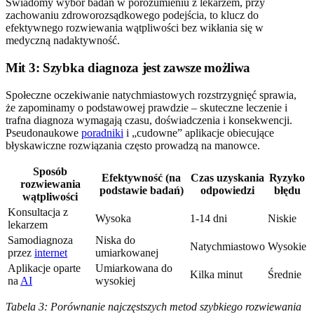
Świadomy wybór badań w porozumieniu z lekarzem, przy
zachowaniu zdroworozsądkowego podejścia, to klucz do
efektywnego rozwiewania wątpliwości bez wikłania się w
medyczną nadaktywność.
Mit 3: Szybka diagnoza jest zawsze możliwa
Społeczne oczekiwanie natychmiastowych rozstrzygnięć sprawia,
że zapominamy o podstawowej prawdzie – skuteczne leczenie i
trafna diagnoza wymagają czasu, doświadczenia i konsekwencji.
Pseudonaukowe
poradniki
i „cudowne” aplikacje obiecujące
błyskawiczne rozwiązania często prowadzą na manowce.
Sposób
Efektywność (na
Czas uzyskania
Ryzyko
rozwiewania
podstawie badań)
odpowiedzi
błędu
wątpliwości
Konsultacja z
Wysoka
1-14 dni
Niskie
lekarzem
Samodiagnoza
Niska do
Natychmiastowo
Wysokie
przez
internet
umiarkowanej
Aplikacje oparte
Umiarkowana do
Kilka minut
Średnie
na
AI
wysokiej
Tabela 3: Porównanie najczęstszych metod szybkiego rozwiewania