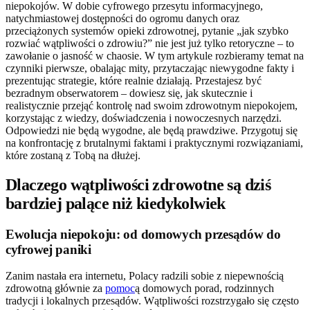
niepokojów. W dobie cyfrowego przesytu informacyjnego,
natychmiastowej dostępności do ogromu danych oraz
przeciążonych systemów opieki zdrowotnej, pytanie „jak szybko
rozwiać wątpliwości o zdrowiu?” nie jest już tylko retoryczne – to
zawołanie o jasność w chaosie. W tym artykule rozbieramy temat na
czynniki pierwsze, obalając mity, przytaczając niewygodne fakty i
prezentując strategie, które realnie działają. Przestajesz być
bezradnym obserwatorem – dowiesz się, jak skutecznie i
realistycznie przejąć kontrolę nad swoim zdrowotnym niepokojem,
korzystając z wiedzy, doświadczenia i nowoczesnych narzędzi.
Odpowiedzi nie będą wygodne, ale będą prawdziwe. Przygotuj się
na konfrontację z brutalnymi faktami i praktycznymi rozwiązaniami,
które zostaną z Tobą na dłużej.
Dlaczego wątpliwości zdrowotne są dziś
bardziej palące niż kiedykolwiek
Ewolucja niepokoju: od domowych przesądów do
cyfrowej paniki
Zanim nastała era internetu, Polacy radzili sobie z niepewnością
zdrowotną głównie za
pomoc
ą domowych porad, rodzinnych
tradycji i lokalnych przesądów. Wątpliwości rozstrzygało się często