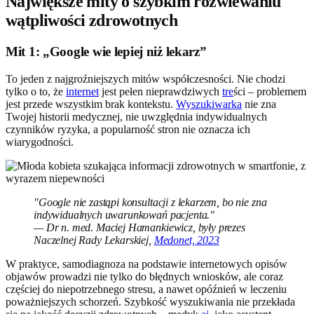
Największe mity o szybkim rozwiewaniu
wątpliwości zdrowotnych
Mit 1: „Google wie lepiej niż lekarz”
To jeden z najgroźniejszych mitów współczesności. Nie chodzi
tylko o to, że
internet
jest pełen nieprawdziwych
tre
ści – problemem
jest przede wszystkim brak kontekstu.
Wyszukiwarka
nie zna
Twojej historii medycznej, nie uwzględnia indywidualnych
czynników ryzyka, a popularność stron nie oznacza ich
wiarygodności.
"Google nie zastąpi konsultacji z lekarzem, bo nie zna
indywidualnych uwarunkowań pacjenta."
— Dr n. med. Maciej Hamankiewicz, były prezes
Naczelnej Rady Lekarskiej,
Medonet, 2023
W praktyce, samodiagnoza na podstawie internetowych opisów
objawów prowadzi nie tylko do błędnych wniosków, ale coraz
częściej do niepotrzebnego stresu, a nawet opóźnień w leczeniu
poważniejszych schorzeń. Szybkość wyszukiwania nie przekłada