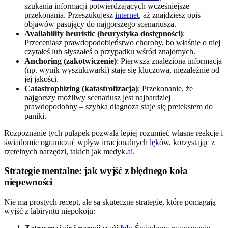
szukania informacji potwierdzających wcześniejsze
przekonania. Przeszukujesz
internet
, aż znajdziesz opis
objawów pasujący do najgorszego scenariusza.
Availability heuristic (heurystyka dostępności)
:
Przeceniasz prawdopodobieństwo choroby, bo właśnie o niej
czytałeś lub słyszałeś o przypadku wśród znajomych.
Anchoring (zakotwiczenie)
: Pierwsza znaleziona informacja
(np. wynik wyszukiwarki) staje się kluczowa, niezależnie od
jej jakości.
Catastrophizing (katastrofizacja)
: Przekonanie, że
najgorszy możliwy scenariusz jest najbardziej
prawdopodobny – szybka diagnoza staje się pretekstem do
paniki.
Rozpoznanie tych pułapek pozwala lepiej rozumieć własne reakcje i
świadomie ograniczać wpływ irracjonalnych
lęk
ów, korzystając z
rzetelnych narzędzi, takich jak medyk.
ai
.
Strategie mentalne: jak wyjść z błędnego koła
niepewności
Nie ma prostych recept, ale są skuteczne strategie, które pomagają
wyjść z labiryntu niepokoju: