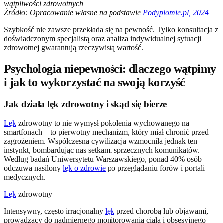
wątpliwości zdrowotnych
Źródło: Opracowanie własne na podstawie
Podyplomie.pl, 2024
Szybkość nie zawsze przekłada się na pewność. Tylko konsultacja z
doświadczonym specjalistą oraz analiza indywidualnej sytuacji
zdrowotnej gwarantują rzeczywistą wartość.
Psychologia niepewności: dlaczego wątpimy
i jak to wykorzystać na swoją korzyść
Jak działa lęk zdrowotny i skąd się bierze
Lęk
zdrowotny to nie wymysł pokolenia wychowanego na
smartfonach – to pierwotny mechanizm, który miał chronić przed
zagrożeniem. Współczesna cywilizacja wzmocniła jednak ten
instynkt, bombardując nas setkami sprzecznych komunikatów.
Według badań Uniwersytetu Warszawskiego, ponad 40% osób
odczuwa nasilony
lęk o zdrowie
po przeglądaniu forów i portali
medycznych.
Lęk
zdrowotny
Intensywny, często irracjonalny
lęk
przed chorobą lub objawami,
prowadzący do nadmiernego monitorowania ciała i obsesyjnego