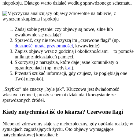
niepokoju. Dlatego warto działać według sprawdzonego schematu.
Zadaj sobie pytanie: czy objawy są nowe, silne lub
gwałtownie się nasilają?
Sprawdź, czy nie towarzyszą im „czerwone flagi” (np.
duszność
,
utrata przytomności
, krwawienie).
Zapisz objawy wraz z godziną i okolicznościami – to pomoże
uniknąć zniekształceń pamięci.
Skorzystaj z narzędzia, które daje jasne komunikaty o
ograniczeniach (np. medyk.
ai
).
Przestań szukać informacji, gdy czujesz, że pogłębiają one
Twój niepokój.
„Szybko” nie znaczy „byle jak”. Kluczowa jest świadomość
własnych emocji, prosty schemat działania i korzystanie ze
sprawdzonych źródeł.
Kiedy natychmiast iść do lekarza? Czerwone flagi
Niepokój zdrowotny staje się niebezpieczny, gdy opóźnia reakcję w
sytuacjach zagrażających życiu. Oto objawy wymagające
natychmiastowej konsultacji: