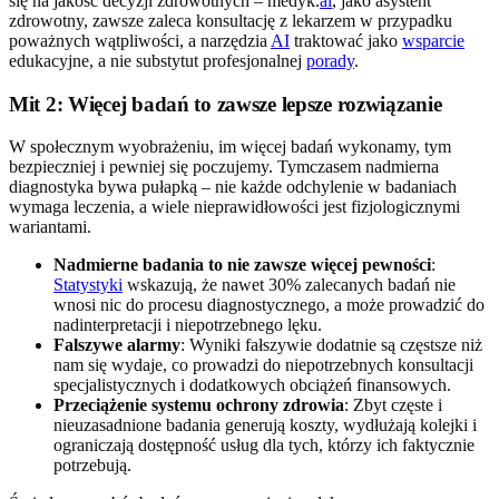
się na jakość decyzji zdrowotnych – medyk.
ai
, jako asystent
zdrowotny, zawsze zaleca konsultację z lekarzem w przypadku
poważnych wątpliwości, a narzędzia
AI
traktować jako
wsparcie
edukacyjne, a nie substytut profesjonalnej
porady
.
Mit 2: Więcej badań to zawsze lepsze rozwiązanie
W społecznym wyobrażeniu, im więcej badań wykonamy, tym
bezpieczniej i pewniej się poczujemy. Tymczasem nadmierna
diagnostyka bywa pułapką – nie każde odchylenie w badaniach
wymaga leczenia, a wiele nieprawidłowości jest fizjologicznymi
wariantami.
Nadmierne badania to nie zawsze więcej pewności
:
Statystyki
wskazują, że nawet 30% zalecanych badań nie
wnosi nic do procesu diagnostycznego, a może prowadzić do
nadinterpretacji i niepotrzebnego lęku.
Falszywe alarmy
: Wyniki fałszywie dodatnie są częstsze niż
nam się wydaje, co prowadzi do niepotrzebnych konsultacji
specjalistycznych i dodatkowych obciążeń finansowych.
Przeciążenie systemu ochrony zdrowia
: Zbyt częste i
nieuzasadnione badania generują koszty, wydłużają kolejki i
ograniczają dostępność usług dla tych, którzy ich faktycznie
potrzebują.