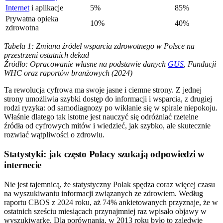
Internet
i aplikacje
5%
85%
Prywatna opieka
10%
40%
zdrowotna
Tabela 1: Zmiana źródeł wsparcia zdrowotnego w Polsce na
przestrzeni ostatnich dekad
Źródło: Opracowanie własne na podstawie danych
GUS
, Fundacji
WHC oraz raportów branżowych (2024)
Ta rewolucja cyfrowa ma swoje jasne i ciemne strony. Z jednej
strony umożliwia szybki dostęp do informacji i wsparcia, z drugiej
rodzi ryzyka: od samodiagnozy po wikłanie się w spirale niepokoju.
Właśnie dlatego tak istotne jest nauczyć się odróżniać rzetelne
źródła od cyfrowych mitów i wiedzieć, jak szybko, ale skutecznie
rozwiać wątpliwości o zdrowiu.
Statystyki: jak często Polacy szukają odpowiedzi w
internecie
Nie jest tajemnicą, że statystyczny Polak spędza coraz więcej czasu
na wyszukiwaniu informacji związanych ze zdrowiem. Według
raportu CBOS z 2024 roku, aż 74% ankietowanych przyznaje, że w
ostatnich sześciu miesiącach przynajmniej raz wpisało objawy w
wyszukiwarkę. Dla porównania, w 2013 roku było to zaledwie