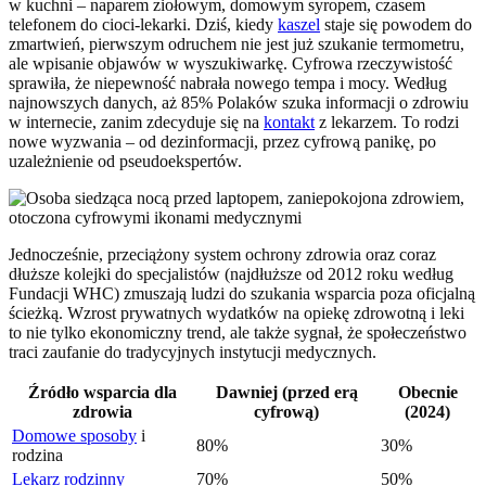
w kuchni – naparem ziołowym, domowym syropem, czasem
telefonem do cioci-lekarki. Dziś, kiedy
kaszel
staje się powodem do
zmartwień, pierwszym odruchem nie jest już szukanie termometru,
ale wpisanie objawów w wyszukiwarkę. Cyfrowa rzeczywistość
sprawiła, że niepewność nabrała nowego tempa i mocy. Według
najnowszych danych, aż 85% Polaków szuka informacji o zdrowiu
w internecie, zanim zdecyduje się na
kontakt
z lekarzem. To rodzi
nowe wyzwania – od dezinformacji, przez cyfrową panikę, po
uzależnienie od pseudoekspertów.
Jednocześnie, przeciążony system ochrony zdrowia oraz coraz
dłuższe kolejki do specjalistów (najdłuższe od 2012 roku według
Fundacji WHC) zmuszają ludzi do szukania wsparcia poza oficjalną
ścieżką. Wzrost prywatnych wydatków na opiekę zdrowotną i leki
to nie tylko ekonomiczny trend, ale także sygnał, że społeczeństwo
traci zaufanie do tradycyjnych instytucji medycznych.
Źródło wsparcia dla
Dawniej (przed erą
Obecnie
zdrowia
cyfrową)
(2024)
Domowe sposoby
i
80%
30%
rodzina
Lekarz rodzinny
70%
50%