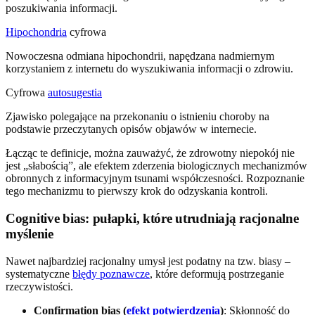
poszukiwania informacji.
Hipochondria
cyfrowa
Nowoczesna odmiana hipochondrii, napędzana nadmiernym
korzystaniem z internetu do wyszukiwania informacji o zdrowiu.
Cyfrowa
autosugestia
Zjawisko polegające na przekonaniu o istnieniu choroby na
podstawie przeczytanych opisów objawów w internecie.
Łącząc te definicje, można zauważyć, że zdrowotny niepokój nie
jest „słabością”, ale efektem zderzenia biologicznych mechanizmów
obronnych z informacyjnym tsunami współczesności. Rozpoznanie
tego mechanizmu to pierwszy krok do odzyskania kontroli.
Cognitive bias: pułapki, które utrudniają racjonalne
myślenie
Nawet najbardziej racjonalny umysł jest podatny na tzw. biasy –
systematyczne
błędy poznawcze
, które deformują postrzeganie
rzeczywistości.
Confirmation bias (
efekt potwierdzenia
)
: Skłonność do