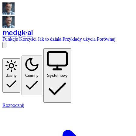
medyk
ai
Funkcje
Korzyści
Jak to działa
Przykłady użycia
Porównaj
Jasny
Ciemny
Systemowy
Rozpocznij