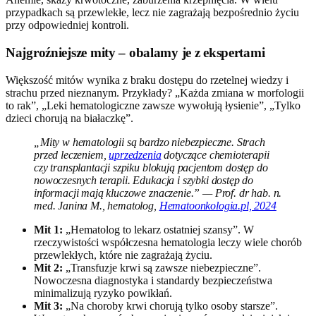
przypadkach są przewlekłe, lecz nie zagrażają bezpośrednio życiu
przy odpowiedniej kontroli.
Najgroźniejsze mity – obalamy je z ekspertami
Większość mitów wynika z braku dostępu do rzetelnej wiedzy i
strachu przed nieznanym. Przykłady? „Każda zmiana w morfologii
to rak”, „Leki hematologiczne zawsze wywołują łysienie”, „Tylko
dzieci chorują na białaczkę”.
„Mity w hematologii są bardzo niebezpieczne. Strach
przed leczeniem,
uprzedzenia
dotyczące chemioterapii
czy transplantacji szpiku blokują pacjentom dostęp do
nowoczesnych terapii. Edukacja i szybki dostęp do
informacji mają kluczowe znaczenie.” — Prof. dr hab. n.
med. Janina M., hematolog,
Hematoonkologia.pl, 2024
Mit 1:
„Hematolog to lekarz ostatniej szansy”. W
rzeczywistości współczesna hematologia leczy wiele chorób
przewlekłych, które nie zagrażają życiu.
Mit 2:
„Transfuzje krwi są zawsze niebezpieczne”.
Nowoczesna diagnostyka i standardy bezpieczeństwa
minimalizują ryzyko powikłań.
Mit 3:
„Na choroby krwi chorują tylko osoby starsze”.