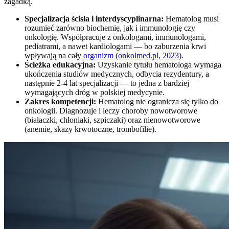
zagadką.
Specjalizacja ścisła i interdyscyplinarna:
Hematolog musi
rozumieć zarówno biochemię, jak i immunologię czy
onkologię. Współpracuje z onkologami, immunologami,
pediatrami, a nawet kardiologami — bo zaburzenia krwi
wpływają na cały
organizm
(
onkolmed.pl, 2023
).
Ścieżka edukacyjna:
Uzyskanie tytułu hematologa wymaga
ukończenia studiów medycznych, odbycia rezydentury, a
następnie 2-4 lat specjalizacji — to jedna z bardziej
wymagających dróg w polskiej medycynie.
Zakres kompetencji:
Hematolog nie ogranicza się tylko do
onkologii. Diagnozuje i leczy choroby nowotworowe
(białaczki, chłoniaki, szpiczaki) oraz nienowotworowe
(anemie, skazy krwotoczne, trombofilie).