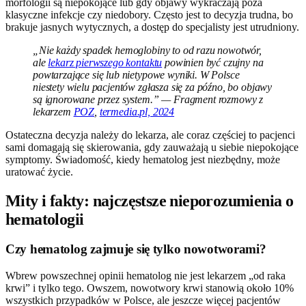
morfologii są niepokojące lub gdy objawy wykraczają poza
klasyczne infekcje czy niedobory. Często jest to decyzja trudna, bo
brakuje jasnych wytycznych, a dostęp do specjalisty jest utrudniony.
„Nie każdy spadek hemoglobiny to od razu nowotwór,
ale
lekarz pierwszego kontaktu
powinien być czujny na
powtarzające się lub nietypowe wyniki. W Polsce
niestety wielu pacjentów zgłasza się za późno, bo objawy
są ignorowane przez system.” — Fragment rozmowy z
lekarzem
POZ
,
termedia.pl, 2024
Ostateczna decyzja należy do lekarza, ale coraz częściej to pacjenci
sami domagają się skierowania, gdy zauważają u siebie niepokojące
symptomy. Świadomość, kiedy hematolog jest niezbędny, może
uratować życie.
Mity i fakty: najczęstsze nieporozumienia o
hematologii
Czy hematolog zajmuje się tylko nowotworami?
Wbrew powszechnej opinii hematolog nie jest lekarzem „od raka
krwi” i tylko tego. Owszem, nowotwory krwi stanowią około 10%
wszystkich przypadków w Polsce, ale jeszcze więcej pacjentów