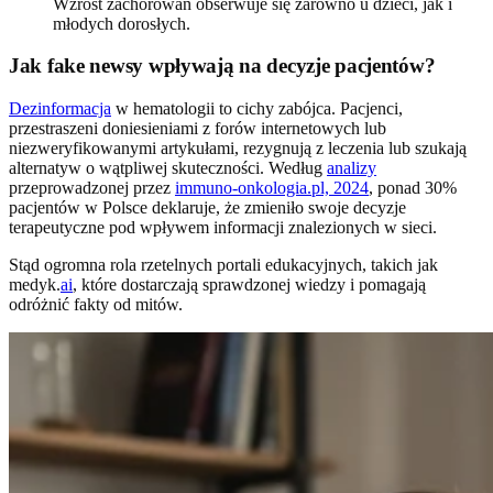
Wzrost zachorowań obserwuje się zarówno u dzieci, jak i
młodych dorosłych.
Jak fake newsy wpływają na decyzje pacjentów?
Dezinformacja
w hematologii to cichy zabójca. Pacjenci,
przestraszeni doniesieniami z forów internetowych lub
niezweryfikowanymi artykułami, rezygnują z leczenia lub szukają
alternatyw o wątpliwej skuteczności. Według
analizy
przeprowadzonej przez
immuno-onkologia.pl, 2024
, ponad 30%
pacjentów w Polsce deklaruje, że zmieniło swoje decyzje
terapeutyczne pod wpływem informacji znalezionych w sieci.
Stąd ogromna rola rzetelnych portali edukacyjnych, takich jak
medyk.
ai
, które dostarczają sprawdzonej wiedzy i pomagają
odróżnić fakty od mitów.