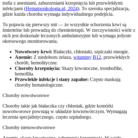
trafia z anemiami, zaburzeniami krzepnięcia lub przewlekłymi
infekcjami (
Hematoonkologia.pl, 2024
). To szeroka specjalizacja,
gdzie każda choroba wymaga indywidualnego podejścia.
Tu pojawia się pierwszy mit — że wszystkie schorzenia krwi są
śmiertelne lub prowadzą do chemioterapii. W rzeczywistości wiele z
nich jest doskonale leczonych ambulatoryjnie lub wymaga jedynie
okresowego monitorowania.
Nowotwory krwi:
Białaczki, chłoniaki, szpiczaki mnogie.
Anemie:
Z niedoboru żelaza,
witaminy
B12
, przewlekłych
chorób, hemolityczne.
Choroby krzepnięcia:
Skazy krwotoczne, trombofilie,
hemofilia.
Przewlekłe infekcje i stany zapalne:
Często maskują
choroby hematologiczne.
Choroby nowotworowe
Choroby takie jak białaczka czy chłoniak, gdzie komórki
nowotworowe powstają w układzie krwiotwórczym. Wymagają
leczenia specjalistycznego, często szpitalnego.
Choroby nienowotworowe
Anemie, skazy krwotoczne, zaburzenia krzepnięcia. W wielu