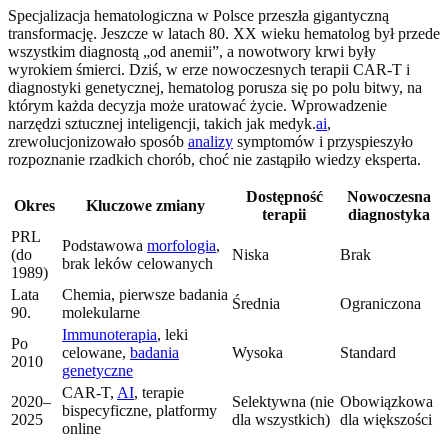
Specjalizacja hematologiczna w Polsce przeszła gigantyczną
transformację. Jeszcze w latach 80. XX wieku hematolog był przede
wszystkim diagnostą „od anemii”, a nowotwory krwi były
wyrokiem śmierci. Dziś, w erze nowoczesnych terapii CAR-T i
diagnostyki genetycznej, hematolog porusza się po polu bitwy, na
którym każda decyzja może uratować życie. Wprowadzenie
narzędzi sztucznej inteligencji, takich jak medyk.
ai
,
zrewolucjonizowało sposób
analizy
symptomów i przyspieszyło
rozpoznanie rzadkich chorób, choć nie zastąpiło wiedzy eksperta.
Dostępność
Nowoczesna
Okres
Kluczowe zmiany
terapii
diagnostyka
PRL
Podstawowa
morfologia
,
(do
Niska
Brak
brak leków celowanych
1989)
Lata
Chemia, pierwsze badania
Średnia
Ograniczona
90.
molekularne
Immunoterapia
, leki
Po
celowane,
badania
Wysoka
Standard
2010
genetyczne
CAR-T,
AI
, terapie
2020–
Selektywna (nie
Obowiązkowa
bispecyficzne, platformy
2025
dla wszystkich)
dla większości
online