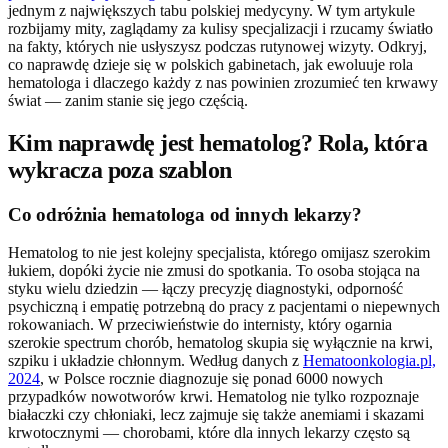
jednym z największych tabu polskiej medycyny. W tym artykule
rozbijamy mity, zaglądamy za kulisy specjalizacji i rzucamy światło
na fakty, których nie usłyszysz podczas rutynowej wizyty. Odkryj,
co naprawdę dzieje się w polskich gabinetach, jak ewoluuje rola
hematologa i dlaczego każdy z nas powinien zrozumieć ten krwawy
świat — zanim stanie się jego częścią.
Kim naprawdę jest hematolog? Rola, która
wykracza poza szablon
Co odróżnia hematologa od innych lekarzy?
Hematolog to nie jest kolejny specjalista, którego omijasz szerokim
łukiem, dopóki życie nie zmusi do spotkania. To osoba stojąca na
styku wielu dziedzin — łączy precyzję diagnostyki, odporność
psychiczną i empatię potrzebną do pracy z pacjentami o niepewnych
rokowaniach. W przeciwieństwie do internisty, który ogarnia
szerokie spectrum chorób, hematolog skupia się wyłącznie na krwi,
szpiku i układzie chłonnym. Według danych z
Hematoonkologia.pl,
2024
, w Polsce rocznie diagnozuje się ponad 6000 nowych
przypadków nowotworów krwi. Hematolog nie tylko rozpoznaje
białaczki czy chłoniaki, lecz zajmuje się także anemiami i skazami
krwotocznymi — chorobami, które dla innych lekarzy często są