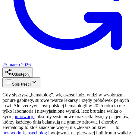
25 marca 2026
Udostępnij
Spis treści
Gdy słyszysz „hematolog”, większość ludzi widzi w wyobraźni
ponure gabinety, surowe twarze lekarzy i rzędy próbówek pełnych
krwi. Ale rzeczywistość polskiej hematologii w 2025 roku to nie
tylko laboratoria i niewyjaśnione wyniki, lecz brutalna walka o
życie,
innowacje
, absurdy systemowe oraz setki tysięcy pacjentów,
którzy każdego dnia balansują na granicy zdrowia i choroby.
Hematolog to ktoś znacznie więcej niż „lekarz od krwi” — to
przewodnik
,
psycholog
i wojownik na pierwszej linii frontu walki z