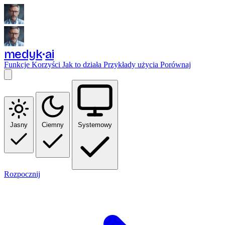
medyk
ai
Funkcje
Korzyści
Jak to działa
Przykłady użycia
Porównaj
Jasny
Ciemny
Systemowy
Rozpocznij