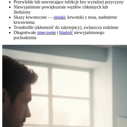
Przewlekłe lub nawracające infekcje bez wyraźnej przyczyny
Niewyjaśnione powiększenie węzłów chłonnych lub
śledziony
Skazy krwotoczne —
siniaki
, krwotoki z nosa, nadmierne
krwawienia
Trombofile (skłonność do zakrzepicy), zwłaszcza rodzinne
Długotrwałe
zmęczenie
i
bladość
niewyjaśnionego
pochodzenia