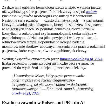
Za drzwiami gabinetu hematologa rzeczywistość wygląda inaczej
niż wyobrażają sobie pacjenci. Poranek zaczyna się od
analizy
kilkunastu wyników morfologii i konsultacji z laboratorium.
Następnie seria rozmów — często dramatycznych — z pacjentami,
którzy dowiadują się o diagnozie, której nie spodziewali się nawet
w najgorszych snach. W południe hematolog bierze udział w
konsyliach z onkologami czy immunologami, szuka miejsca w
przepełnionym oddziale na pilne przyjęcie i walczy o dostęp do
refundowanych terapii. Popołudnie to kolejne badania,
monitorowanie skutków ubocznych leczenia oraz praca z rodzinami
pacjentów, które często są równie zagubione jak chorzy.
Według ekspertów cytowanych przez
immuno-onkologia.pl, 2024
,
liczba pacjentów rośnie szybciej niż możliwości systemu. To
prowadzi do wydłużenia kolejek i przeciążenia lekarzy.
„Hematolog to lekarz, który często przeprowadza
pacjenta przez całą ścieżkę diagnostyczno-
terapeutyczną, od pierwszych objawów do leczenia
zaawansowanego.” — Dr n. med. Anna L., hematolog,
onkolmed.pl, 2023
Ewolucja zawodu w Polsce – od PRL do AI