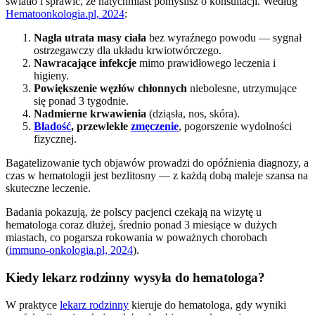
światło i sprawić, że natychmiast pomyślisz o konsultacji. Według
Hematoonkologia.pl, 2024
:
Nagła utrata masy ciała
bez wyraźnego powodu — sygnał
ostrzegawczy dla układu krwiotwórczego.
Nawracające infekcje
mimo prawidłowego leczenia i
higieny.
Powiększenie węzłów chłonnych
niebolesne, utrzymujące
się ponad 3 tygodnie.
Nadmierne krwawienia
(dziąsła, nos, skóra).
Bladość
, przewlekłe
zmęczenie
, pogorszenie wydolności
fizycznej.
Bagatelizowanie tych objawów prowadzi do opóźnienia diagnozy, a
czas w hematologii jest bezlitosny — z każdą dobą maleje szansa na
skuteczne leczenie.
Badania pokazują, że polscy pacjenci czekają na wizytę u
hematologa coraz dłużej, średnio ponad 3 miesiące w dużych
miastach, co pogarsza rokowania w poważnych chorobach
(
immuno-onkologia.pl, 2024
).
Kiedy lekarz rodzinny wysyła do hematologa?
W praktyce
lekarz rodzinny
kieruje do hematologa, gdy wyniki