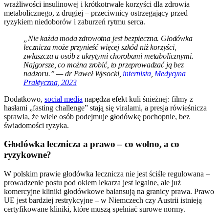
wrażliwości insulinowej i krótkotrwałe korzyści dla zdrowia
metabolicznego, z drugiej – przeciwnicy ostrzegający przed
ryzykiem niedoborów i zaburzeń rytmu serca.
„Nie każda moda zdrowotna jest bezpieczna. Głodówka
lecznicza może przynieść więcej szkód niż korzyści,
zwłaszcza u osób z ukrytymi chorobami metabolicznymi.
Najgorsze, co można zrobić, to przeprowadzać ją bez
nadzoru.” — dr Paweł Wysocki,
internista
,
Medycyna
Praktyczna, 2023
Dodatkowo,
social media
napędza efekt kuli śnieżnej: filmy z
hasłami „fasting challenge” stają się viralami, a presja rówieśnicza
sprawia, że wiele osób podejmuje głodówkę pochopnie, bez
świadomości ryzyka.
Głodówka lecznicza a prawo – co wolno, a co
ryzykowne?
W polskim prawie głodówka lecznicza nie jest ściśle regulowana –
prowadzenie postu pod okiem lekarza jest legalne, ale już
komercyjne kliniki głodówkowe balansują na granicy prawa. Prawo
UE jest bardziej restrykcyjne – w Niemczech czy Austrii istnieją
certyfikowane kliniki, które muszą spełniać surowe normy.