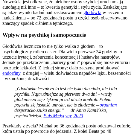
Nowością jest odkrycie, że niektóre osoby szybciej uruchamiają
autofagię niż inne – to kwestia genetyki i stylu życia. Zaskakujące
są także wyniki badań nad zastosowaniem
głodówki
w leczeniu
nadciśnienia – po 72 godzinach postu u części osób obserwowano
znaczący spadek ciśnienia tętniczego.
Wpływ na psychikę i samopoczucie
Głodówka lecznicza to nie tylko walka z głodem – to
psychologiczny rollercoaster. Dla wielu pierwsze 24 godziny to
uczucie irytacji, zaburzenia koncentracji i huśtawka nastrojów.
Jednak po przekroczeniu „bariery głodu” pojawić się może euforia i
poczucie lekkości. Z jednej strony: ciało zaczyna produkować
endorfiny
, z drugiej – wielu doświadcza napadów lęku, bezsenności
i wzmożonej drażliwości.
„Głodówka lecznicza to test nie tylko dla ciała, ale i dla
psychiki. Najtrudniejsze są pierwsze dwa dni – wtedy
głód miesza się z lękiem przed utratą kontroli. Potem
pojawia się jasność umysłu, ale to złudzenie –
organizm
desperacko szuka energii.” — dr Anna Kamińska,
psychodietetyk,
Puls Medycyny, 2023
Przykłady z życia? Michał po 36 godzinach postu odczuwał euforię,
która ustała po powrocie do jedzenia. Z kolei Beata po 48