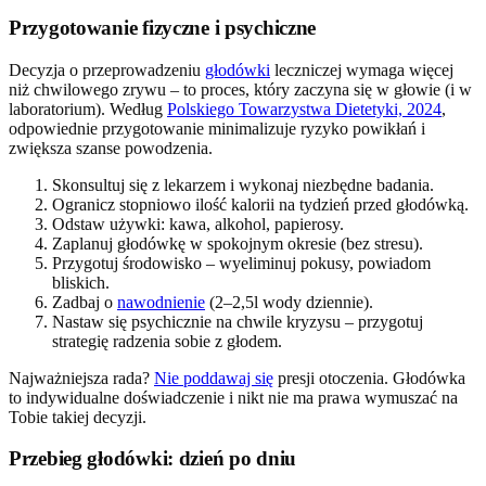
Przygotowanie fizyczne i psychiczne
Decyzja o przeprowadzeniu
głodówki
leczniczej wymaga więcej
niż chwilowego zrywu – to proces, który zaczyna się w głowie (i w
laboratorium). Według
Polskiego Towarzystwa Dietetyki, 2024
,
odpowiednie przygotowanie minimalizuje ryzyko powikłań i
zwiększa szanse powodzenia.
Skonsultuj się z lekarzem i wykonaj niezbędne badania.
Ogranicz stopniowo ilość kalorii na tydzień przed głodówką.
Odstaw używki: kawa, alkohol, papierosy.
Zaplanuj głodówkę w spokojnym okresie (bez stresu).
Przygotuj środowisko – wyeliminuj pokusy, powiadom
bliskich.
Zadbaj o
nawodnienie
(2–2,5l wody dziennie).
Nastaw się psychicznie na chwile kryzysu – przygotuj
strategię radzenia sobie z głodem.
Najważniejsza rada?
Nie poddawaj się
presji otoczenia. Głodówka
to indywidualne doświadczenie i nikt nie ma prawa wymuszać na
Tobie takiej decyzji.
Przebieg głodówki: dzień po dniu