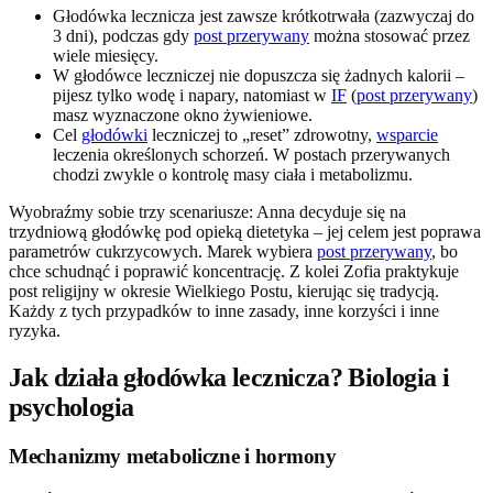
Głodówka lecznicza jest zawsze krótkotrwała (zazwyczaj do
3 dni), podczas gdy
post przerywany
można stosować przez
wiele miesięcy.
W głodówce leczniczej nie dopuszcza się żadnych kalorii –
pijesz tylko wodę i napary, natomiast w
IF
(
post przerywany
)
masz wyznaczone okno żywieniowe.
Cel
głodówki
leczniczej to „reset” zdrowotny,
wsparcie
leczenia określonych schorzeń. W postach przerywanych
chodzi zwykle o kontrolę masy ciała i metabolizmu.
Wyobraźmy sobie trzy scenariusze: Anna decyduje się na
trzydniową głodówkę pod opieką dietetyka – jej celem jest poprawa
parametrów cukrzycowych. Marek wybiera
post przerywany
, bo
chce schudnąć i poprawić koncentrację. Z kolei Zofia praktykuje
post religijny w okresie Wielkiego Postu, kierując się tradycją.
Każdy z tych przypadków to inne zasady, inne korzyści i inne
ryzyka.
Jak działa głodówka lecznicza? Biologia i
psychologia
Mechanizmy metaboliczne i hormony