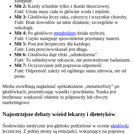
zastępuje.
Mit 2:
Każdy schudnie tylko z tkanki tłuszczowej.
Fakt:
Utrata masy ciała to głównie woda i mięśnie.
Mit 3:
Głodówka leczy raka, cukrzycę i wszystkie choroby.
Fakt:
Brak dowodów na takie działanie, szczególnie w
onkologii.
Mit 4:
Po głodówce
metabolizm
działa szybciej.
Fakt:
Często następuje spowolnienie przemiany materii.
Mit 5:
Post jest bezpieczny dla każdego.
Fakt:
Lista przeciwwskazań jest długa.
Mit 6:
Głodówka daje efekt „odmłodzenia”.
Fakt:
To subiektywne odczucie, nie potwierdzone badaniami.
Mit 7:
Oczyszczanie jelit poprawia odporność.
Fakt:
Odporność zależy od ogólnego stanu zdrowia, nie od
postu.
Media uwielbiają nagłaśniać spektakularne „metamorfozy” po
głodówkach, przemilczając wpadki i powikłania. Nauka jest
bezlitosna: większość obietnic to półprawdy lub chwyty
marketingowe.
Najostrzejsze debaty wśród lekarzy i dietetyków
Środowisko medyczne jest głęboko podzielone w ocenie
głodówki
leczniczej. Z jednej strony są entuzjaści, wskazujący na poprawę