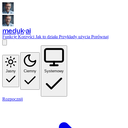
medyk
ai
Funkcje
Korzyści
Jak to działa
Przykłady użycia
Porównaj
Jasny
Ciemny
Systemowy
Rozpocznij