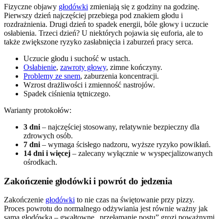
Fizyczne objawy
głodówki
zmieniają się z godziny na godzinę.
Pierwszy dzień najczęściej przebiega pod znakiem głodu i
rozdrażnienia. Drugi dzień to spadek energii, bóle głowy i uczucie
osłabienia. Trzeci dzień? U niektórych pojawia się euforia, ale to
także zwiększone ryzyko zasłabnięcia i zaburzeń pracy serca.
Uczucie głodu i suchość w ustach.
Osłabienie
,
zawroty głowy
, zimne kończyny.
Problemy ze snem
, zaburzenia koncentracji.
Wzrost drażliwości i zmienność nastrojów.
Spadek ciśnienia tętniczego.
Warianty protokołów:
3 dni
– najczęściej stosowany, relatywnie bezpieczny dla
zdrowych osób.
7 dni
– wymaga ścisłego nadzoru, wyższe ryzyko powikłań.
14 dni i więcej
– zalecany wyłącznie w wyspecjalizowanych
ośrodkach.
Zakończenie głodówki i powrót do jedzenia
Zakończenie
głodówki
to nie czas na świętowanie przy pizzy.
Proces powrotu do normalnego odżywiania jest równie ważny jak
sama głodówka – gwałtowne „przełamanie postu” grozi poważnymi