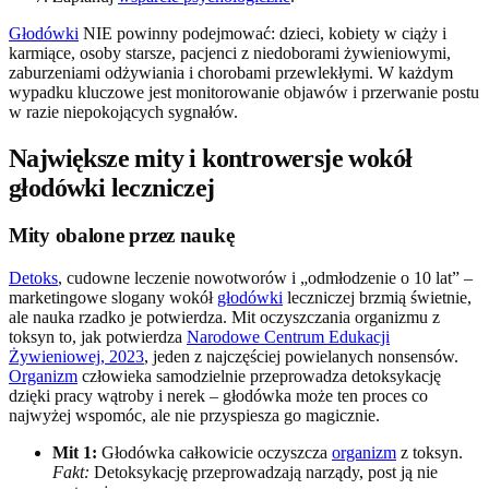
Głodówki
NIE powinny podejmować: dzieci, kobiety w ciąży i
karmiące, osoby starsze, pacjenci z niedoborami żywieniowymi,
zaburzeniami odżywiania i chorobami przewlekłymi. W każdym
wypadku kluczowe jest monitorowanie objawów i przerwanie postu
w razie niepokojących sygnałów.
Największe mity i kontrowersje wokół
głodówki leczniczej
Mity obalone przez naukę
Detoks
, cudowne leczenie nowotworów i „odmłodzenie o 10 lat” –
marketingowe slogany wokół
głodówki
leczniczej brzmią świetnie,
ale nauka rzadko je potwierdza. Mit oczyszczania organizmu z
toksyn to, jak potwierdza
Narodowe Centrum Edukacji
Żywieniowej, 2023
, jeden z najczęściej powielanych nonsensów.
Organizm
człowieka samodzielnie przeprowadza detoksykację
dzięki pracy wątroby i nerek – głodówka może ten proces co
najwyżej wspomóc, ale nie przyspiesza go magicznie.
Mit 1:
Głodówka całkowicie oczyszcza
organizm
z toksyn.
Fakt:
Detoksykację przeprowadzają narządy, post ją nie