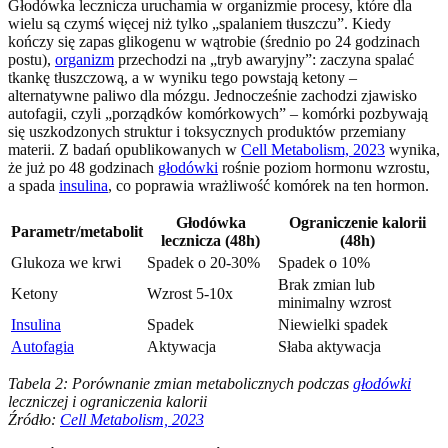
Głodówka lecznicza uruchamia w organizmie procesy, które dla
wielu są czymś więcej niż tylko „spalaniem tłuszczu”. Kiedy
kończy się zapas glikogenu w wątrobie (średnio po 24 godzinach
postu),
organizm
przechodzi na „tryb awaryjny”: zaczyna spalać
tkankę tłuszczową, a w wyniku tego powstają ketony –
alternatywne paliwo dla mózgu. Jednocześnie zachodzi zjawisko
autofagii, czyli „porządków komórkowych” – komórki pozbywają
się uszkodzonych struktur i toksycznych produktów przemiany
materii. Z badań opublikowanych w
Cell Metabolism, 2023
wynika,
że już po 48 godzinach
głodówki
rośnie poziom hormonu wzrostu,
a spada
insulina
, co poprawia wrażliwość komórek na ten hormon.
Głodówka
Ograniczenie kalorii
Parametr/metabolit
lecznicza (48h)
(48h)
Glukoza we krwi
Spadek o 20-30%
Spadek o 10%
Brak zmian lub
Ketony
Wzrost 5-10x
minimalny wzrost
Insulina
Spadek
Niewielki spadek
Autofagia
Aktywacja
Słaba aktywacja
Tabela 2: Porównanie zmian metabolicznych podczas
głodówki
leczniczej i ograniczenia kalorii
Źródło:
Cell Metabolism, 2023