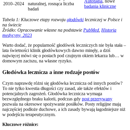
Autofagia
, nowe
2010–2024
naturalnej, rosnąca liczba
badania kliniczne
badań
Tabela 1: Kluczowe etapy rozwoju
głodówki
leczniczej w Polsce i
na świecie
Źródło: Opracowanie własne na podstawie
PubMed
,
Historia
medycyny, 2023
Warto dodać, że popularność głodówek leczniczych nie była stała –
lata świetności klinik głodówkowych dawno minęły, a dziś
najwięcej mówi się o postach pod czujnym okiem lekarza lub… w
domowym zaciszu, na własne ryzyko.
Głodówka lecznicza a inne rodzaje postów
Czym naprawdę różni się głodówka lecznicza od innych postów?
To nie tylko kwestia długości czy zasad, ale także efektów i
potencjalnych zagrożeń. Głodówka lecznicza wymaga
bezwzględnego braku kalorii, podczas gdy
post przerywany
pozwala na okresowe spożywanie posiłków. Posty religijne mają
najczęściej podłoże duchowe, a ich zasady bywają łagodniejsze niż
w podejściu terapeutycznym.
Kluczowe różnice: