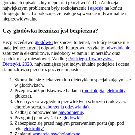
godzinach opisała silny niepokój i płaczliwość. Dla Andrzeja
największym problemem były rozkojarzenie i
agresja
na końcu
drugiego dnia. To pokazuje, że reakcje są wysoce indywidualne i
nieprzewidywalne.
Czy głodówka lecznicza jest bezpieczna?
Bezpieczeństwo
głodówki
leczniczej to temat, na który lekarze nie
mają jednoznacznej odpowiedzi. Kluczowe ryzyka to
odwodnienie
,
zaburzenia elektrolitowe, niedobory witamin i minerałów oraz
spadek masy mięśniowej. Według
Polskiego Towarzystwa
Dietetyki, 2023
, najważniejsze jest indywidualne podejście i ocena
stanu zdrowia przed rozpoczęciem postu.
Skonsultuj się z lekarzem lub dietetykiem specjalizującym się
w głodówkach.
Przeprowadź podstawowe badania (
morfologia
,
elektrolity
,
glukoza).
Oceń ryzyko względem przewlekłych schorzeń (cukrzyca,
choroby serca,
zaburzenia odżywiania
).
Zadbaj o odpowiednie
nawodnienie
.
Przygotuj plan wyjścia z
głodówki
.
Zabezpiecz się przed nagłym przerwaniem postu (np. pod
ręką
elektrolity
).
Zaplanuj
wsparcie psychologiczne
.