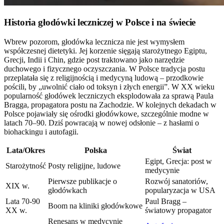
Historia głodówki leczniczej w Polsce i na świecie
Wbrew pozorom, głodówka lecznicza nie jest wymysłem
współczesnej dietetyki. Jej korzenie sięgają starożytnego Egiptu,
Grecji, Indii i Chin, gdzie post traktowano jako narzędzie
duchowego i fizycznego oczyszczania. W Polsce tradycja postu
przeplatała się z religijnością i medycyną ludową – przodkowie
pościli, by „uwolnić ciało od toksyn i złych energii”. W XX wieku
popularność głodówek leczniczych eksplodowała za sprawą Paula
Bragga, propagatora postu na Zachodzie. W kolejnych dekadach w
Polsce pojawiały się ośrodki głodówkowe, szczególnie modne w
latach 70–90. Dziś powracają w nowej odsłonie – z hasłami o
biohackingu i autofagii.
Lata/Okres
Polska
Świat
Egipt, Grecja: post w
Starożytność
Posty religijne, ludowe
medycynie
Pierwsze publikacje o
Rozwój sanatoriów,
XIX w.
głodówkach
popularyzacja w USA
Lata 70-90
Paul Bragg –
Boom na kliniki głodówkowe
XX w.
światowy propagator
Renesans w medycynie