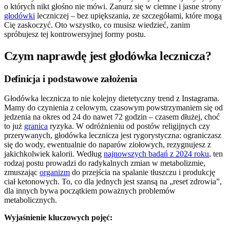
o których nikt głośno nie mówi. Zanurz się w ciemne i jasne strony
głodówki
leczniczej – bez upiększania, ze szczegółami, które mogą
Cię zaskoczyć. Oto wszystko, co musisz wiedzieć, zanim
spróbujesz tej kontrowersyjnej formy postu.
Czym naprawdę jest głodówka lecznicza?
Definicja i podstawowe założenia
Głodówka lecznicza to nie kolejny dietetyczny trend z Instagrama.
Mamy do czynienia z celowym, czasowym powstrzymaniem się od
jedzenia na okres od 24 do nawet 72 godzin – czasem dłużej, choć
to już
granica
ryzyka. W odróżnieniu od postów religijnych czy
przerywanych, głodówka lecznicza jest rygorystyczna: ograniczasz
się do wody, ewentualnie do naparów ziołowych, rezygnujesz z
jakichkolwiek kalorii. Według
najnowszych badań z 2024 roku
, ten
rodzaj postu prowadzi do radykalnych zmian w metabolizmie,
zmuszając
organizm
do przejścia na spalanie tłuszczu i produkcję
ciał ketonowych. To, co dla jednych jest szansą na „reset zdrowia”,
dla innych bywa początkiem poważnych problemów
metabolicznych.
Wyjaśnienie kluczowych pojęć: