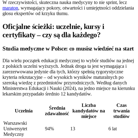
W rzeczywistości, skuteczna nauka medycyny to nie sprint, lecz
maraton
, wymagający pokory, otwartości i umiejętności oddzielania
głosu ekspertów od krzyku tłumu.
Oficjalne ścieżki: uczelnie, kursy i
certyfikaty – czy są dla każdego?
Studia medyczne w Polsce: co musisz wiedzieć na start
Dla wielu początek edukacji medycznej to wybór studiów na jednej
z polskich uczelni wyższych. Jednak droga ta jest wymagająca i
zarezerwowana jedynie dla tych, którzy spełnią rygorystyczne
kryteria rekrutacyjne – od wysokich wyników maturalnych po
szeroką wiedzę z przedmiotów przyrodniczych. Według danych
Ministerstwa Edukacji i Nauki (2024), na jedno miejsce na kierunku
lekarskim przypadało średnio 12 kandydatów.
Liczba
Czas
Średnia
Uczelnia
kandydatów na
trwania
zdawalność
miejsce
studiów
Warszawski
Uniwersytet
94%
13
6 lat
Medyczny