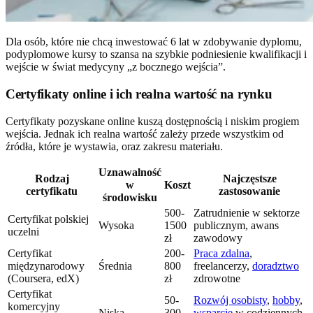
Dla osób, które nie chcą inwestować 6 lat w zdobywanie dyplomu,
podyplomowe kursy to szansa na szybkie podniesienie kwalifikacji i
wejście w świat medycyny „z bocznego wejścia”.
Certyfikaty online i ich realna wartość na rynku
Certyfikaty pozyskane online kuszą dostępnością i niskim progiem
wejścia. Jednak ich realna wartość zależy przede wszystkim od
źródła, które je wystawia, oraz zakresu materiału.
Uznawalność
Rodzaj
Najczęstsze
w
Koszt
certyfikatu
zastosowanie
środowisku
500-
Zatrudnienie w sektorze
Certyfikat polskiej
Wysoka
1500
publicznym, awans
uczelni
zł
zawodowy
Certyfikat
200-
Praca zdalna
,
międzynarodowy
Średnia
800
freelancerzy,
doradztwo
(Coursera, edX)
zł
zdrowotne
Certyfikat
50-
Rozwój osobisty
,
hobby
,
komercyjny
Niska
300
wsparcie
w codziennych