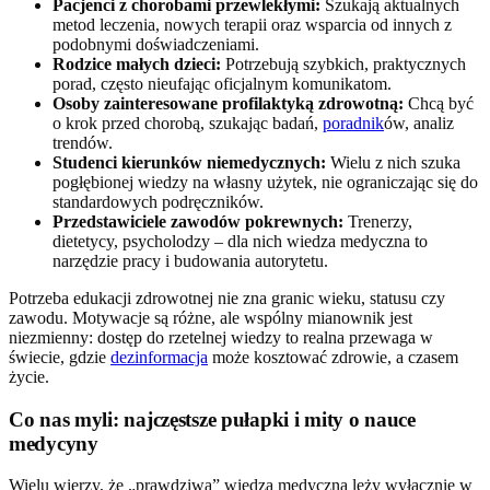
Pacjenci z chorobami przewlekłymi:
Szukają aktualnych
metod leczenia, nowych terapii oraz wsparcia od innych z
podobnymi doświadczeniami.
Rodzice małych dzieci:
Potrzebują szybkich, praktycznych
porad, często nieufając oficjalnym komunikatom.
Osoby zainteresowane profilaktyką zdrowotną:
Chcą być
o krok przed chorobą, szukając badań,
poradnik
ów, analiz
trendów.
Studenci kierunków niemedycznych:
Wielu z nich szuka
pogłębionej wiedzy na własny użytek, nie ograniczając się do
standardowych podręczników.
Przedstawiciele zawodów pokrewnych:
Trenerzy,
dietetycy, psycholodzy – dla nich wiedza medyczna to
narzędzie pracy i budowania autorytetu.
Potrzeba edukacji zdrowotnej nie zna granic wieku, statusu czy
zawodu. Motywacje są różne, ale wspólny mianownik jest
niezmienny: dostęp do rzetelnej wiedzy to realna przewaga w
świecie, gdzie
dezinformacja
może kosztować zdrowie, a czasem
życie.
Co nas myli: najczęstsze pułapki i mity o nauce
medycyny
Wielu wierzy, że „prawdziwa” wiedza medyczna leży wyłącznie w