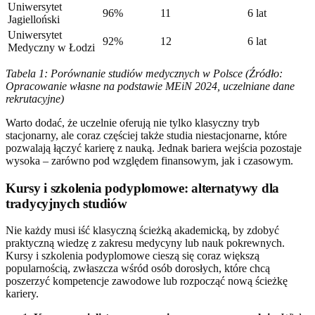
Uniwersytet
96%
11
6 lat
Jagielloński
Uniwersytet
92%
12
6 lat
Medyczny w Łodzi
Tabela 1: Porównanie studiów medycznych w Polsce (Źródło:
Opracowanie własne na podstawie MEiN 2024, uczelniane dane
rekrutacyjne)
Warto dodać, że uczelnie oferują nie tylko klasyczny tryb
stacjonarny, ale coraz częściej także studia niestacjonarne, które
pozwalają łączyć karierę z nauką. Jednak bariera wejścia pozostaje
wysoka – zarówno pod względem finansowym, jak i czasowym.
Kursy i szkolenia podyplomowe: alternatywy dla
tradycyjnych studiów
Nie każdy musi iść klasyczną ścieżką akademicką, by zdobyć
praktyczną wiedzę z zakresu medycyny lub nauk pokrewnych.
Kursy i szkolenia podyplomowe cieszą się coraz większą
popularnością, zwłaszcza wśród osób dorosłych, które chcą
poszerzyć kompetencje zawodowe lub rozpocząć nową ścieżkę
kariery.