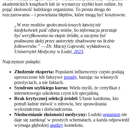
akademickich książkach lub że wystarczy szybki kurs online, by
pojąć złożoność ludzkiego organizmu. To prosta droga do
rozczarowania – i powielania błędów, które mogą być kosztowne.
„W erze mediów społecznościowych łatwiej niż
kiedykolwiek paść ofiarą mitów, bo informacja przestaje
być weryfikowana na etapie źródła, a zaczyna być
podawana dalej przez autorytety zbudowane na liczbie
followersów.” — Dr. Maciej Gajewski, wykładowca,
Uniwersytet Medyczny w Łodzi,
2023
.
Najczęstsze pułapki:
Złudzenie eksperta:
Popularni influencerzy często podają
uproszczone lub fałszywe
porady
, bazując na własnych
przeżyciach, a nie faktach.
Syndrom szybkiego kursu:
Wielu myśli, że certyfikat z
internetowego szkolenia czyni ich specjalistą.
Brak krytycznej selekcji źródeł:
Ufanie każdemu, kto
potrafi ładnie mówić o zdrowiu, bez sprawdzania
wykształcenia i doświadczenia.
Niedocenianie złożoności medycyny:
Ludzki
organizm
nie
daje się zamknąć w prostych schematach, a każda odpowiedź
wymaga głębokiej
analizy
kontekstu.