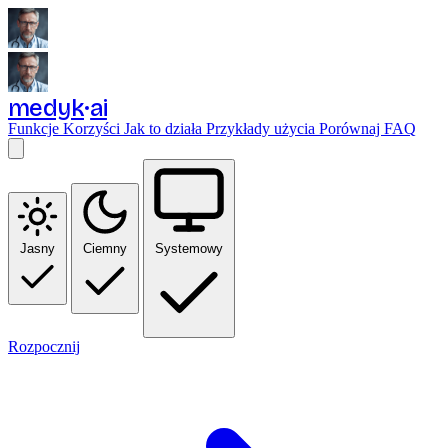
medyk
ai
Funkcje
Korzyści
Jak to działa
Przykłady użycia
Porównaj
FAQ
Jasny
Ciemny
Systemowy
Rozpocznij