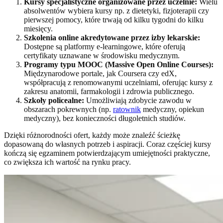
Kursy specjalistyczne organizowane przez uczelnie:
Wielu
absolwentów wybiera kursy np. z dietetyki, fizjoterapii czy
pierwszej pomocy, które trwają od kilku tygodni do kilku
miesięcy.
Szkolenia online akredytowane przez izby lekarskie:
Dostępne są platformy e-learningowe, które oferują
certyfikaty uznawane w środowisku medycznym.
Programy typu MOOC (Massive Open Online Courses):
Międzynarodowe portale, jak Coursera czy edX,
współpracują z renomowanymi uczelniami, oferując kursy z
zakresu anatomii, farmakologii i zdrowia publicznego.
Szkoły policealne:
Umożliwiają zdobycie zawodu w
obszarach pokrewnych (np.
ratownik
medyczny, opiekun
medyczny), bez konieczności długoletnich studiów.
Dzięki różnorodności ofert, każdy może znaleźć ścieżkę
dopasowaną do własnych potrzeb i aspiracji. Coraz częściej kursy
kończą się egzaminem potwierdzającym umiejętności praktyczne,
co zwiększa ich wartość na rynku pracy.