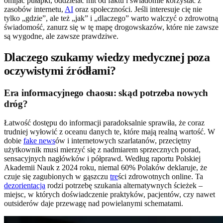
omijać pułapki, oddzielać mit od faktu i świadomie korzystać z
zasobów internetu,
AI
oraz społeczności. Jeśli interesuje cię nie
tylko „gdzie”, ale też „jak” i „dlaczego” warto walczyć o zdrowotną
świadomość, zanurz się w tę mapę drogowskazów, które nie zawsze
są wygodne, ale zawsze prawdziwe.
Dlaczego szukamy wiedzy medycznej poza
oczywistymi źródłami?
Era informacyjnego chaosu: skąd potrzeba nowych
dróg?
Łatwość dostępu do informacji paradoksalnie sprawiła, że coraz
trudniej wyłowić z oceanu danych te, które mają realną wartość. W
dobie
fake news
ów i internetowych szarlatanów, przeciętny
użytkownik musi mierzyć się z nadmiarem sprzecznych porad,
sensacyjnych nagłówków i półprawd. Według raportu Polskiej
Akademii Nauk z 2024 roku, niemal 60% Polaków deklaruje, że
czuje się zagubionych w gąszczu
tre
ści zdrowotnych online. Ta
dezorientacja
rodzi potrzebę szukania alternatywnych ścieżek –
miejsc, w których doświadczenie praktyków, pacjentów, czy nawet
outsiderów daje przewagę nad powielanymi schematami.