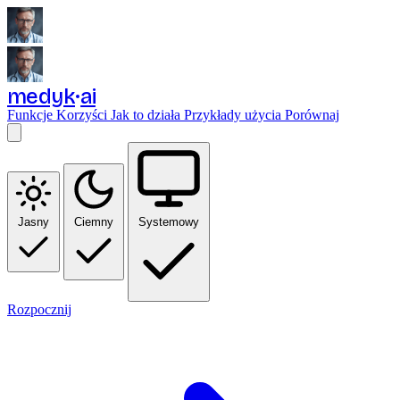
medyk
ai
Funkcje
Korzyści
Jak to działa
Przykłady użycia
Porównaj
Jasny
Ciemny
Systemowy
Rozpocznij