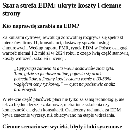
Szara strefa EDM: ukryte koszty i ciemne
strony
Kto naprawdę zarabia na EDM?
Za kulisami cyfrowej rewolucji zdrowotnej rozgrywa się spektakl
interesów: firmy IT, konsultanci, dostawcy sprzętu i usług
chmurowych. Według raportu PMR, rynek EDM w Polsce osiągnął
wartość niemal 1,2 mld zł w 2024 roku, z czego lwią część stanowią
koszty wdrożeń, szkoleń i licencji.
„Cyfryzacja zdrowia to dla wielu dostawców złota żyła.
Tam, gdzie są fundusze unijne, pojawia się armia
pośredników, a finalny koszt systemu rośnie o 30-50%
względem ceny rynkowej.” — cytat na podstawie analiz
branżowych
W efekcie część placówek płaci nie tylko za samą technologię, ale
też za błędne decyzje zakupowe, nietrafione szkolenia czy
konieczność ciągłych konsultacji. Ostateczny rachunek za EDM
bywa znacznie wyższy, niż obiecywano na etapie wdrażania.
Ciemne scenariusze: wycieki, błędy i luki systemowe