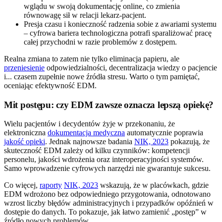
wglądu w swoją dokumentację online, co zmienia
równowagę sił w relacji lekarz-pacjent.
Presja czasu i konieczność radzenia sobie z awariami systemu
– cyfrowa bariera technologiczna potrafi sparaliżować pracę
całej przychodni w razie problemów z dostępem.
Realna zmiana to zatem nie tylko eliminacja papieru, ale
przeniesienie
odpowiedzialności, decentralizacja wiedzy o pacjencie
i... czasem zupełnie nowe źródła stresu. Warto o tym pamiętać,
oceniając efektywność EDM.
Mit postępu: czy EDM zawsze oznacza lepszą opiekę?
Wielu pacjentów i decydentów żyje w przekonaniu, że
elektroniczna
dokumentacja medyczna
automatycznie poprawia
jakość opieki
. Jednak najnowsze badania
NIK, 2023
pokazują, że
skuteczność EDM zależy od kilku czynników: kompetencji
personelu, jakości wdrożenia oraz interoperacyjności systemów.
Samo wprowadzenie cyfrowych narzędzi nie gwarantuje sukcesu.
Co więcej,
raporty
NIK, 2023
wskazują, że w placówkach, gdzie
EDM wdrożono bez odpowiedniego przygotowania, odnotowano
wzrost liczby błędów administracyjnych i przypadków opóźnień w
dostępie do danych. To pokazuje, jak łatwo zamienić „postęp” w
źródło nowych problemów.