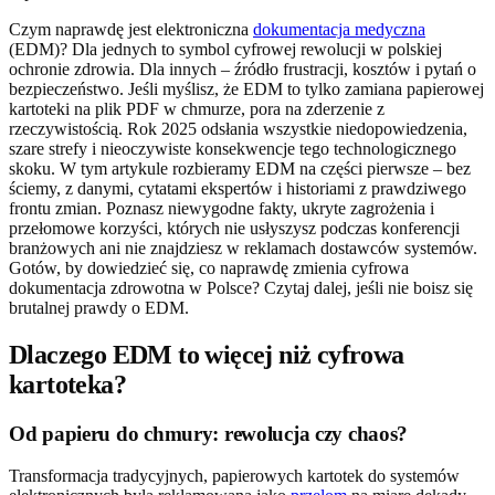
Czym naprawdę jest elektroniczna
dokumentacja medyczna
(EDM)? Dla jednych to symbol cyfrowej rewolucji w polskiej
ochronie zdrowia. Dla innych – źródło frustracji, kosztów i pytań o
bezpieczeństwo. Jeśli myślisz, że EDM to tylko zamiana papierowej
kartoteki na plik PDF w chmurze, pora na zderzenie z
rzeczywistością. Rok 2025 odsłania wszystkie niedopowiedzenia,
szare strefy i nieoczywiste konsekwencje tego technologicznego
skoku. W tym artykule rozbieramy EDM na części pierwsze – bez
ściemy, z danymi, cytatami ekspertów i historiami z prawdziwego
frontu zmian. Poznasz niewygodne fakty, ukryte zagrożenia i
przełomowe korzyści, których nie usłyszysz podczas konferencji
branżowych ani nie znajdziesz w reklamach dostawców systemów.
Gotów, by dowiedzieć się, co naprawdę zmienia cyfrowa
dokumentacja zdrowotna w Polsce? Czytaj dalej, jeśli nie boisz się
brutalnej prawdy o EDM.
Dlaczego EDM to więcej niż cyfrowa
kartoteka?
Od papieru do chmury: rewolucja czy chaos?
Transformacja tradycyjnych, papierowych kartotek do systemów