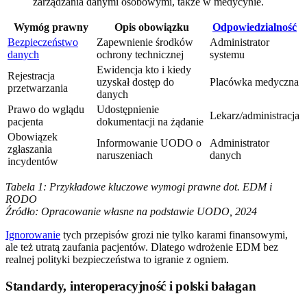
zarządzania danymi osobowymi, także w medycynie.
Wymóg prawny
Opis obowiązku
Odpowiedzialność
Bezpieczeństwo
Zapewnienie środków
Administrator
danych
ochrony technicznej
systemu
Ewidencja kto i kiedy
Rejestracja
uzyskał dostęp do
Placówka medyczna
przetwarzania
danych
Prawo do wglądu
Udostępnienie
Lekarz/administracja
pacjenta
dokumentacji na żądanie
Obowiązek
Informowanie UODO o
Administrator
zgłaszania
naruszeniach
danych
incydentów
Tabela 1: Przykładowe kluczowe wymogi prawne dot. EDM i
RODO
Źródło: Opracowanie własne na podstawie UODO, 2024
Ignorowanie
tych przepisów grozi nie tylko karami finansowymi,
ale też utratą zaufania pacjentów. Dlatego wdrożenie EDM bez
realnej polityki bezpieczeństwa to igranie z ogniem.
Standardy, interoperacyjność i polski bałagan