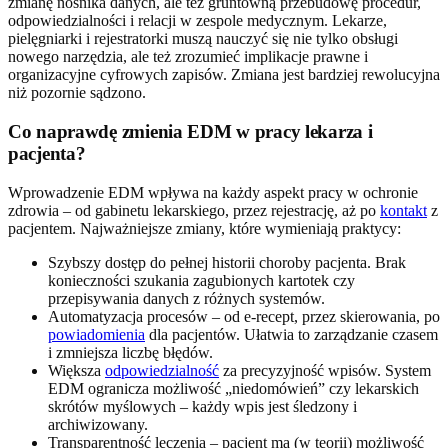
zmianę nośnika danych, ale też gruntowną przebudowę procedur,
odpowiedzialności i relacji w zespole medycznym. Lekarze,
pielęgniarki i rejestratorki muszą nauczyć się nie tylko obsługi
nowego narzędzia, ale też zrozumieć implikacje prawne i
organizacyjne cyfrowych zapisów. Zmiana jest bardziej rewolucyjna
niż pozornie sądzono.
Co naprawdę zmienia EDM w pracy lekarza i
pacjenta?
Wprowadzenie EDM wpływa na każdy aspekt pracy w ochronie
zdrowia – od gabinetu lekarskiego, przez rejestrację, aż po
kontakt
z
pacjentem. Najważniejsze zmiany, które wymieniają praktycy:
Szybszy dostęp do pełnej historii choroby pacjenta. Brak
konieczności szukania zagubionych kartotek czy
przepisywania danych z różnych systemów.
Automatyzacja procesów – od e-recept, przez skierowania, po
powiadomienia
dla pacjentów. Ułatwia to zarządzanie czasem
i zmniejsza liczbę błędów.
Większa
odpowiedzialność
za precyzyjność wpisów. System
EDM ogranicza możliwość „niedomówień” czy lekarskich
skrótów myślowych – każdy wpis jest śledzony i
archiwizowany.
Transparentność leczenia – pacjent ma (w teorii) możliwość